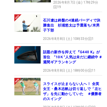
2026年8月7日 (金) 17時29分
19
石川遼は終盤の4連続バーディで決
勝進出 杉浦悠太は予選落ち/米男
子下部
2026年8月8日 (土) 10時33分
1
話題の新作を抑えて『G440 K』が
首位 “10Ｋ”人気は未だに継続中 #
週間ギアランキング
2026年8月8日 (土) 18時00分
11
スライスが止まらない人へ！ 全英
女王・桑木志帆は切り返しで「左ヒ
ザ」を先に動かしていた #優勝者
のスイング