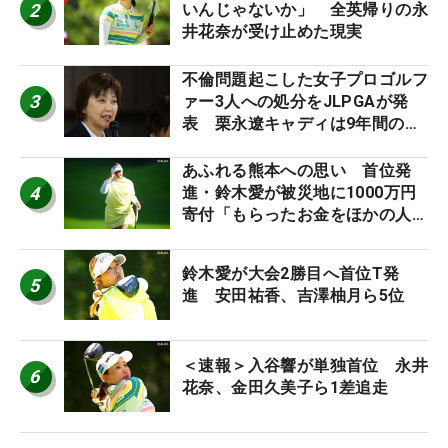
2
いんじゃないか」 全英帰りの永
井花奈が受け止めた現実
不倫問題起こした女子プロゴルフ
3
ァー3人への処分をJLPGAが発
表 栗永遼キャディは9年間の立
ち入り禁止
あふれる熊本への思い 首位発
4
進・鈴木愛が被災地に1000万円
寄付「もらったお金をほかの人
に」
鈴木愛が大会2勝目へ首位T発
5
進 安田祐香、吉澤柚月ら5位
＜速報＞入谷響が単独首位 永井
6
花奈、金田久美子ら1差追走