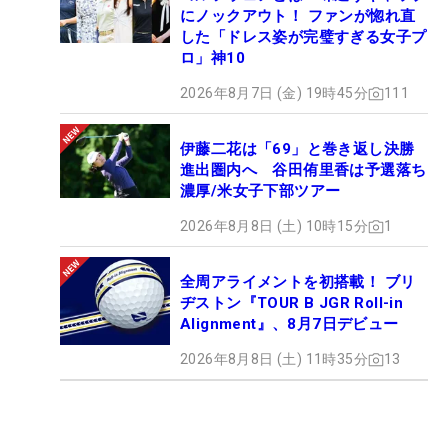
にノックアウト！ ファンが惚れ直
した「ドレス姿が完璧すぎる女子プ
ロ」神10
2026年8月7日 (金) 19時45分
111
伊藤二花は「69」と巻き返し決勝
進出圏内へ 谷田侑里香は予選落ち
濃厚/米女子下部ツアー
2026年8月8日 (土) 10時15分
1
全周アライメントを初搭載！ ブリ
ヂストン『TOUR B JGR Roll-in
Alignment』、8月7日デビュー
2026年8月8日 (土) 11時35分
13