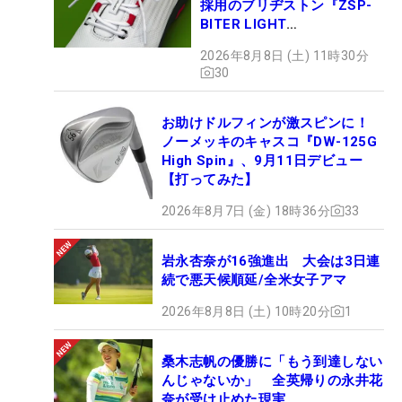
採用のブリヂストン『ZSP-
BITER LIGHT
MAGICLACE』、8月8日デビ
2026年8月8日 (土) 11時30分
ュー
30
お助けドルフィンが激スピンに！
ノーメッキのキャスコ『DW-125G
High Spin』、9月11日デビュー
【打ってみた】
2026年8月7日 (金) 18時36分
33
岩永杏奈が16強進出 大会は3日連
続で悪天候順延/全米女子アマ
2026年8月8日 (土) 10時20分
1
桑木志帆の優勝に「もう到達しない
んじゃないか」 全英帰りの永井花
奈が受け止めた現実