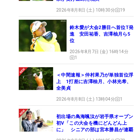
2026年8月8日 (土) 10時30分
19
鈴木愛が大会2勝目へ首位T発
進 安田祐香、吉澤柚月ら5
位
2026年8月7日 (金) 16時14分
1
＜中間速報＞仲村果乃が単独首位浮
上 1打差に吉澤柚月、小林光希、
全美貞
2026年8月8日 (土) 13時04分
1
初出場の鳥海颯汰が岩手県オープン
初V「この大会を機にどんどん上
に」 シニアの部は宮本勝昌が連覇