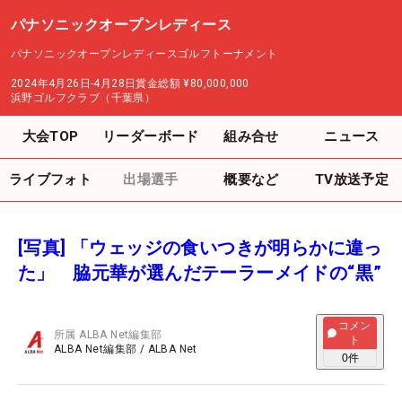
パナソニックオープンレディース
パナソニックオープンレディースゴルフトーナメント
2024年4月26日-4月28日
賞金総額
¥80,000,000
浜野ゴルフクラブ（千葉県）
大会TOP
リーダーボード
組み合せ
ニュース
ライブフォト
出場選手
概要など
TV放送予定
[写真] 「ウェッジの食いつきが明らかに違っ
た」 脇元華が選んだテーラーメイドの“黒”
コメン
所属
ALBA Net編集部
ト
ALBA Net編集部
/
ALBA Net
0
件