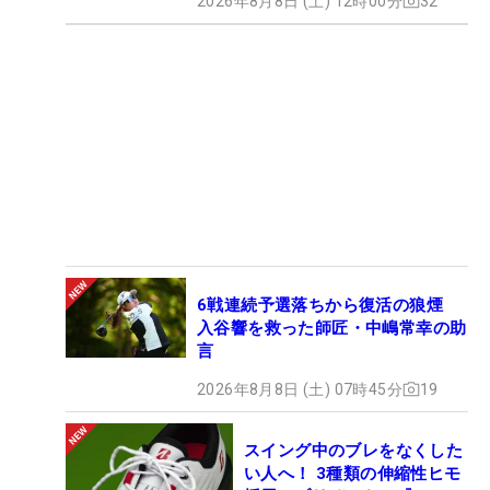
2026年8月8日 (土) 12時00分
32
6戦連続予選落ちから復活の狼煙
入谷響を救った師匠・中嶋常幸の助
言
2026年8月8日 (土) 07時45分
19
スイング中のブレをなくした
い人へ！ 3種類の伸縮性ヒモ