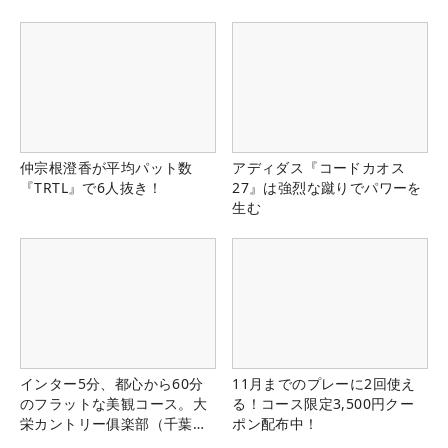
仲宗根澄香が平均パット数
アディダス『コードカオス
『TRTL』で6人抜き！
27』は強烈な蹴りでパワーを
生む
インター5分、都心から60分
11月までのプレーに2回使え
のフラットな美観コース。大
る！コース限定3,500円クー
栄カントリー俱楽部（千葉
ポン配布中！
県）