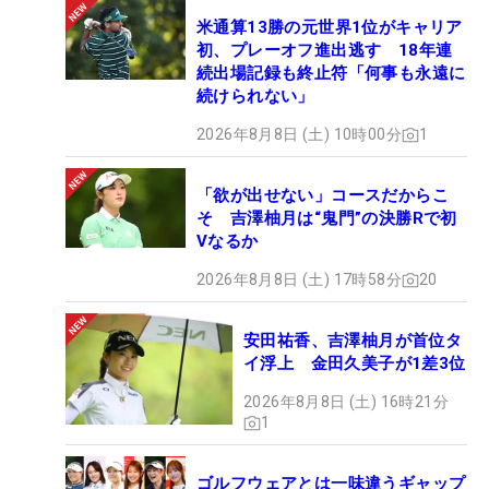
米通算13勝の元世界1位がキャリア
初、プレーオフ進出逃す 18年連
続出場記録も終止符「何事も永遠に
続けられない」
2026年8月8日 (土) 10時00分
1
「欲が出せない」コースだからこ
そ 吉澤柚月は“鬼門”の決勝Rで初
Vなるか
2026年8月8日 (土) 17時58分
20
安田祐香、吉澤柚月が首位タ
イ浮上 金田久美子が1差3位
2026年8月8日 (土) 16時21分
1
ゴルフウェアとは一味違うギャップ