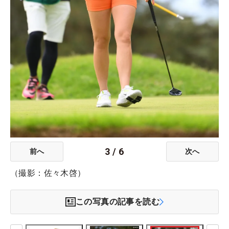
3
/
6
前へ
次へ
（撮影：佐々木啓）
この写真の記事を読む