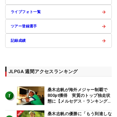
→
ライブフォト一覧
→
ツアー登録選手
→
記録成績
JLPGA 週間アクセスランキング
桑木志帆が海外メジャー制覇で
1
800pt獲得 実質のトップ独走状
態に【メルセデス・ランキング番
外編】
桑木志帆の優勝に「もう到達しな