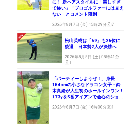
に！ 新ヘアスタイルに「美しすぎ
て怖い」「プロゴルファーには見え
ない」とコメント殺到
2026年8月7日 (金) 15時29分
7
松山英樹は「69」も26位に
後退 日本勢2人が決勝へ
2026年8月8日 (土) 08時41分
1
「パーティーしようぜ！」身長
154cmの小さなドラコン女子・鈴
木真緒が人生初のホールインワン！
173yを5番アイアンで会心のショッ
ト
2026年8月7日 (金) 16時00分
1