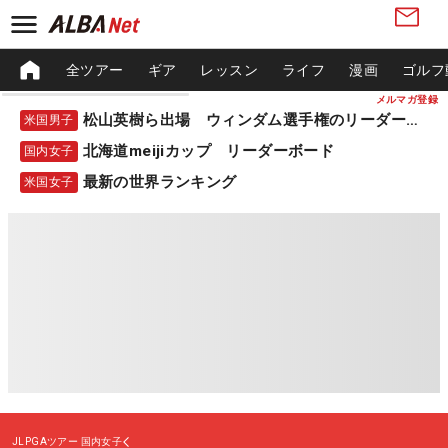
全ツアー
ギア
レッスン
ライフ
漫画
ゴルフ
メルマガ登録
松山英樹ら出場 ウィンダム選手権のリーダーボード
米国男子
北海道meijiカップ リーダーボード
国内女子
最新の世界ランキング
米国女子
JLPGAツアー
国内女子