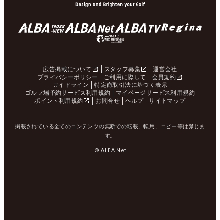
広告掲載について
スタッフ募集
運営会社
プライバシーポリシー
ご利用に際して
会員規約
ガイドライン
特定商取引法に基づく表示
ゴルフ場予約サービス利用規約
マイページサービス利用規約
ポイント利用規約
お問合せ
ヘルプ
サイトマップ
掲載されている全てのコンテンツの無断での転載、転用、コピー等は禁じま
す。
© ALBA Net