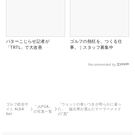
パターこじらせ記者が
ゴルフの熱狂を、つくる仕
「TRTL」で大改善
事。｜スタッフ募集中
Recommended by
ゴルフ総合サ
「ウェッジの食いつきが明らかに違っ
「JLPGA」
イト ALBA
た」 脇元華が選んだテーラーメイド
の写真一覧
Net
の“黒”