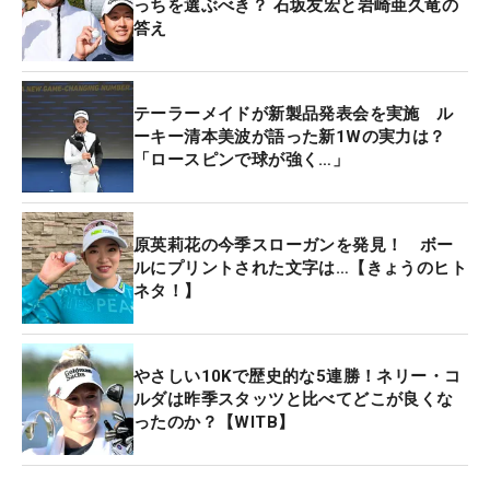
っちを選ぶべき？ 石坂友宏と岩崎亜久竜の
答え
テーラーメイドが新製品発表会を実施 ル
ーキー清本美波が語った新1Wの実力は？
「ロースピンで球が強く…」
原英莉花の今季スローガンを発見！ ボー
ルにプリントされた文字は…【きょうのヒト
ネタ！】
やさしい10Kで歴史的な5連勝！ネリー・コ
ルダは昨季スタッツと比べてどこが良くな
ったのか？【WITB】