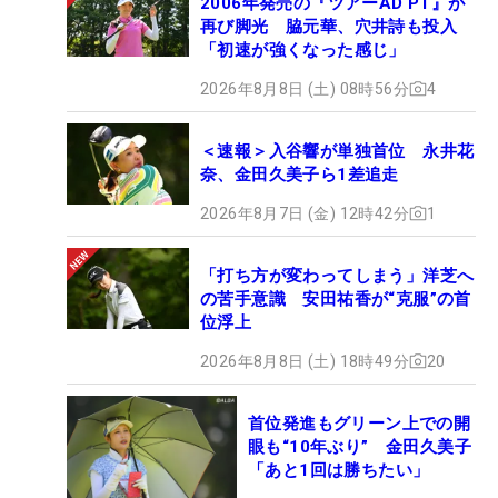
2006年発売の『ツアーAD PT』が
再び脚光 脇元華、穴井詩も投入
「初速が強くなった感じ」
2026年8月8日 (土) 08時56分
4
＜速報＞入谷響が単独首位 永井花
奈、金田久美子ら1差追走
2026年8月7日 (金) 12時42分
1
「打ち方が変わってしまう」洋芝へ
の苦手意識 安田祐香が“克服”の首
位浮上
2026年8月8日 (土) 18時49分
20
首位発進もグリーン上での開
眼も“10年ぶり” 金田久美子
「あと1回は勝ちたい」