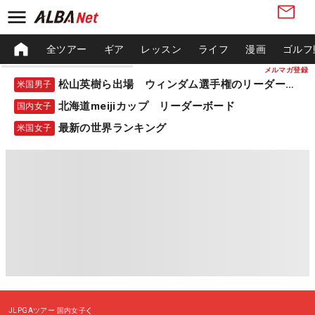
全ツアー
ギア
レッスン
ライフ
漫画
ゴルフ
メルマガ登録
松山英樹ら出場 ウィンダム選手権のリーダーボード
米国男子
北海道meijiカップ リーダーボード
国内女子
最新の世界ランキング
米国女子
JLPGAツアー
国内女子