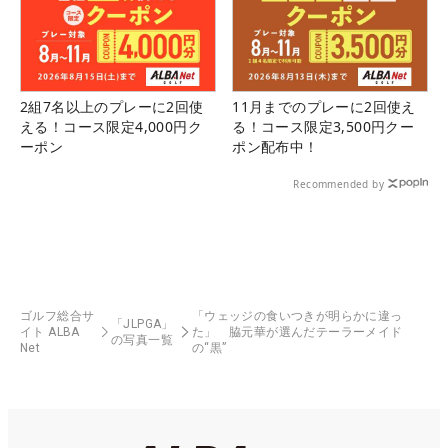
2組7名以上のプレーに2回使
11月までのプレーに2回使え
える！コース限定4,000円ク
る！コース限定3,500円クー
ーポン
ポン配布中！
Recommended by
ゴルフ総合サ
「ウェッジの食いつきが明らかに違っ
「JLPGA」
イト ALBA
た」 脇元華が選んだテーラーメイド
の写真一覧
Net
の“黒”