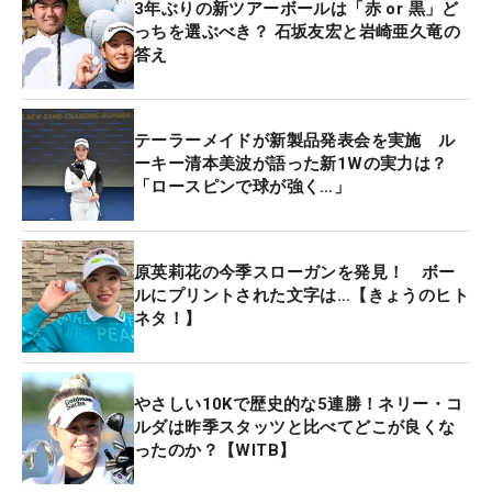
3年ぶりの新ツアーボールは「赤 or 黒」ど
っちを選ぶべき？ 石坂友宏と岩崎亜久竜の
答え
テーラーメイドが新製品発表会を実施 ル
ーキー清本美波が語った新1Wの実力は？
「ロースピンで球が強く…」
原英莉花の今季スローガンを発見！ ボー
ルにプリントされた文字は…【きょうのヒト
ネタ！】
やさしい10Kで歴史的な5連勝！ネリー・コ
ルダは昨季スタッツと比べてどこが良くな
ったのか？【WITB】