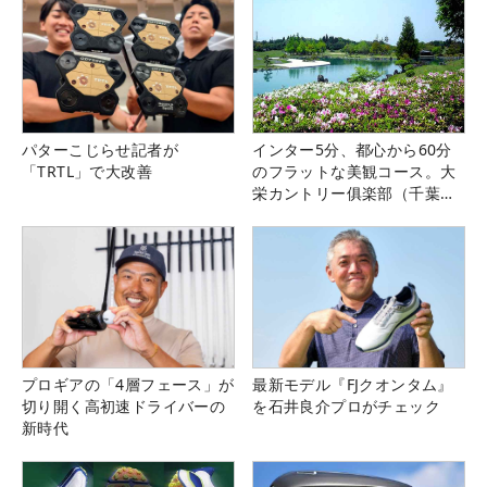
パターこじらせ記者が
インター5分、都心から60分
「TRTL」で大改善
のフラットな美観コース。大
栄カントリー俱楽部（千葉
県）
プロギアの「4層フェース」が
最新モデル『FJクオンタム』
切り開く高初速ドライバーの
を石井良介プロがチェック
新時代