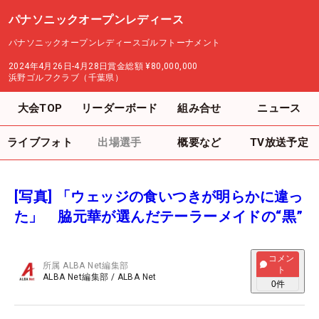
パナソニックオープンレディース
パナソニックオープンレディースゴルフトーナメント
2024年4月26日-4月28日
賞金総額
¥80,000,000
浜野ゴルフクラブ（千葉県）
大会TOP
リーダーボード
組み合せ
ニュース
ライブフォト
出場選手
概要など
TV放送予定
[写真] 「ウェッジの食いつきが明らかに違っ
た」 脇元華が選んだテーラーメイドの“黒”
コメン
所属
ALBA Net編集部
ト
ALBA Net編集部
/
ALBA Net
0
件