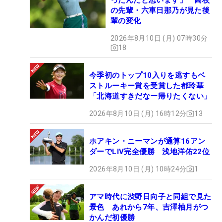
の先輩・六車日那乃が見た後
輩の変化
2026年8月10日 (月) 07時30分
18
今季初のトップ10入りを逃すもベ
ストルーキー賞を受賞した都玲華
「北海道すきだなー帰りたくない」
2026年8月10日 (月) 16時12分
13
ホアキン・ニーマンが通算16アン
ダーでLIV完全優勝 浅地洋佑22位
2026年8月10日 (月) 10時24分
1
アマ時代に渋野日向子と同組で見た
景色 あれから7年、吉澤柚月がつ
かんだ初優勝