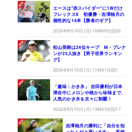
エースは“赤スパイダー”に1Wだけ
フレックスX 初優勝・吉澤柚月の
個性的な14本【勝者のギア】
2026年8月10日 (月) 15時00分
30
松山英樹は24位キープ M・ブレナ
ンが23人抜き【男子世界ランキン
グ】
2026年8月10日 (月) 11時51分
1
「趣味：かき氷」 吉田優利が日本
滞在中にメロンや桃から珍味まで、
人気のかき氷を次々に制覇！
2026年8月10日 (月) 13時53分
17
吉澤柚月の勝利に「自分を知
ったんだと思います」 高校