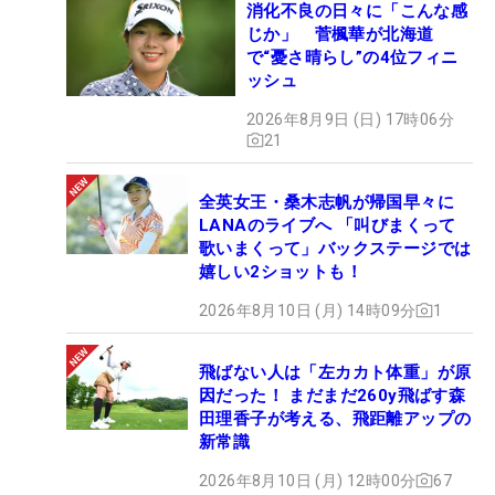
消化不良の日々に「こんな感
じか」 菅楓華が北海道
で“憂さ晴らし”の4位フィニ
ッシュ
2026年8月9日 (日) 17時06分
21
全英女王・桑木志帆が帰国早々に
LANAのライブへ 「叫びまくって
歌いまくって」バックステージでは
嬉しい2ショットも！
2026年8月10日 (月) 14時09分
1
飛ばない人は「左カカト体重」が原
因だった！ まだまだ260y飛ばす森
田理香子が考える、飛距離アップの
新常識
2026年8月10日 (月) 12時00分
67