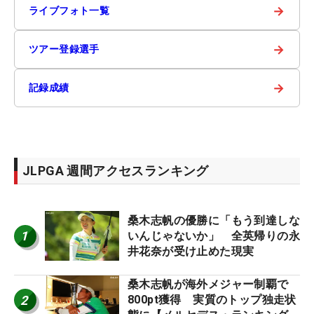
→
ライブフォト一覧
→
ツアー登録選手
→
記録成績
JLPGA 週間アクセスランキング
桑木志帆の優勝に「もう到達しな
1
いんじゃないか」 全英帰りの永
井花奈が受け止めた現実
桑木志帆が海外メジャー制覇で
2
800pt獲得 実質のトップ独走状