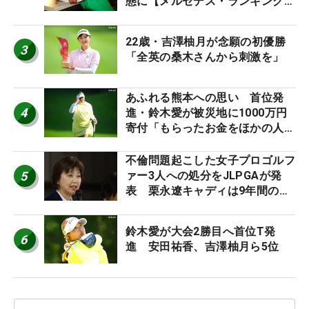
態に【メルセデス・ランキング番
外編】
22歳・吉澤柚月が念願の初優勝
3
「全英の桑木さんから刺激を」
あふれる熊本への思い 首位発
4
進・鈴木愛が被災地に1000万円
寄付「もらったお金をほかの人
に」
不倫問題起こした女子プロゴルフ
5
ァー3人への処分をJLPGAが発
表 栗永遼キャディは9年間の立
ち入り禁止
鈴木愛が大会2勝目へ首位T発
6
進 安田祐香、吉澤柚月ら5位