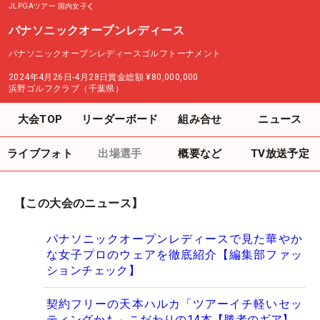
JLPGAツアー
国内女子
パナソニックオープンレディース
パナソニックオープンレディースゴルフトーナメント
2024年4月26日-4月28日
賞金総額
¥80,000,000
浜野ゴルフクラブ（千葉県）
大会TOP
リーダーボード
組み合せ
ニュース
ライブフォト
出場選手
概要など
TV放送予定
【この大会のニュース】
パナソニックオープンレディースで見た華やか
な女子プロのウェアを徹底紹介【編集部ファッ
ションチェック】
契約フリーの天本ハルカ「ツアーイチ軽いセッ
ティングかも」こだわりの14本【勝者のギア】