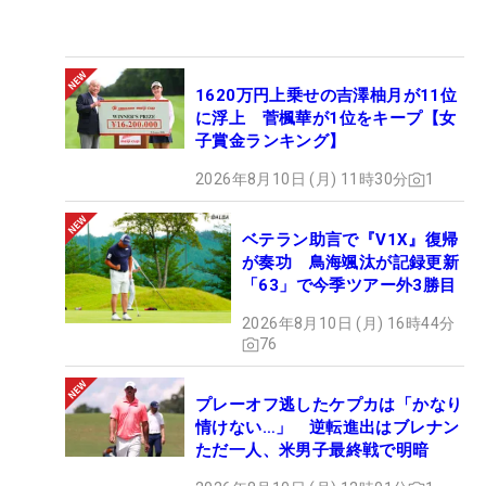
1620万円上乗せの吉澤柚月が11位
に浮上 菅楓華が1位をキープ【女
子賞金ランキング】
2026年8月10日 (月) 11時30分
1
ベテラン助言で『V1X』復帰
が奏功 鳥海颯汰が記録更新
「63」で今季ツアー外3勝目
2026年8月10日 (月) 16時44分
76
プレーオフ逃したケプカは「かなり
情けない…」 逆転進出はブレナン
ただ一人、米男子最終戦で明暗