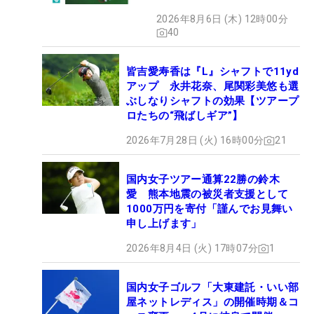
2026年8月6日 (木) 12時00分
40
皆吉愛寿香は『L』シャフトで11yd
アップ 永井花奈、尾関彩美悠も選
ぶしなりシャフトの効果【ツアープ
ロたちの“飛ばしギア”】
2026年7月28日 (火) 16時00分
21
国内女子ツアー通算22勝の鈴木
愛 熊本地震の被災者支援として
1000万円を寄付「謹んでお見舞い
申し上げます」
2026年8月4日 (火) 17時07分
1
国内女子ゴルフ「大東建託・いい部
屋ネットレディス」の開催時期＆コ