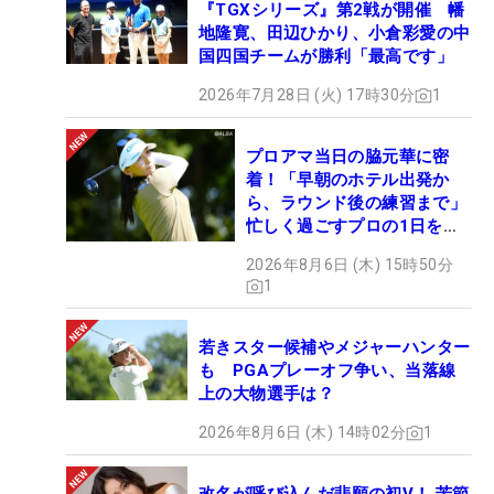
『TGXシリーズ』第2戦が開催 幡
地隆寛、田辺ひかり、小倉彩愛の中
国四国チームが勝利「最高です」
2026年7月28日 (火) 17時30分
1
プロアマ当日の脇元華に密
着！「早朝のホテル出発か
ら、ラウンド後の練習まで」
忙しく過ごすプロの1日を公
開
2026年8月6日 (木) 15時50分
1
若きスター候補やメジャーハンター
も PGAプレーオフ争い、当落線
上の大物選手は？
2026年8月6日 (木) 14時02分
1