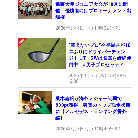
進藤大典ジュニア大会が10月に開
催 優勝者にはプロトーナメント出
場権
2026年8月5日 (水) 17時02分
3
“替えないプロ”今平周吾が10
年ぶりにドライバーチェン
ジ！ UT、5Wは名器を継続使
用中 #男子プロセッティン
グ
2026年8月6日 (木) 15時49分
38
桑木志帆が海外メジャー制覇で
800pt獲得 実質のトップ独走状態
に【メルセデス・ランキング番外
編】
2026年8月3日 (月) 11時45分
1