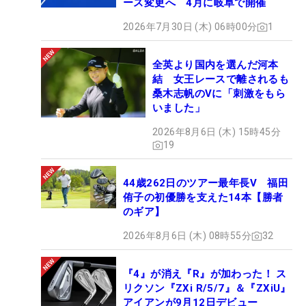
ース変更へ 4月に岐阜で開催
2026年7月30日 (木) 06時00分
1
全英より国内を選んだ河本
結 女王レースで離されるも
桑木志帆のVに「刺激をもら
いました」
2026年8月6日 (木) 15時45分
19
44歳262日のツアー最年長V 福田
侑子の初優勝を支えた14本【勝者
のギア】
2026年8月6日 (木) 08時55分
32
『4』が消え『R』が加わった！ ス
リクソン『ZXi R/5/7』＆『ZXiU』
アイアンが9月12日デビュー