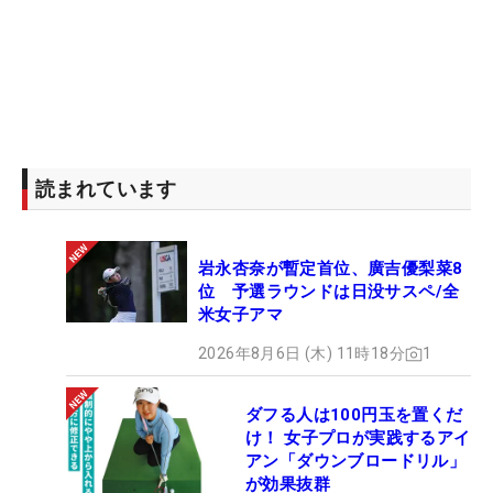
読まれています
岩永杏奈が暫定首位、廣吉優梨菜8
位 予選ラウンドは日没サスペ/全
米女子アマ
2026年8月6日 (木) 11時18分
1
ダフる人は100円玉を置くだ
け！ 女子プロが実践するアイ
アン「ダウンブロードリル」
が効果抜群