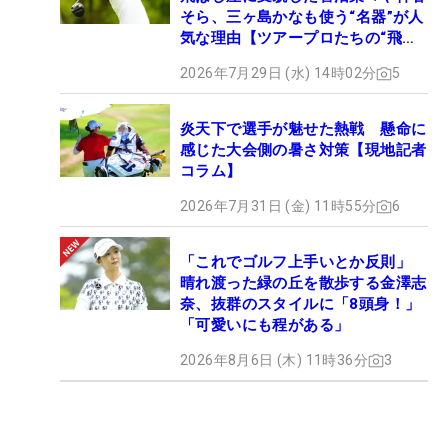
そら、三ヶ島かなも使う“名器”が人
気な理由【ツアープロたちの“飛ば
しギア”】
2026年7月29日 (水) 14時02分
5
炎天下で選手が魅せた熱戦 懸命に
感じた大会側の暑さ対策【現地記者
コラム】
2026年7月31日 (金) 11時55分
6
「これでゴルフ上手いとか反則」
晴れ渡った緑の丘を散歩する金澤志
奈、抜群のスタイルに「8頭身！」
「可愛いにも程がある」
2026年8月6日 (木) 11時36分
3