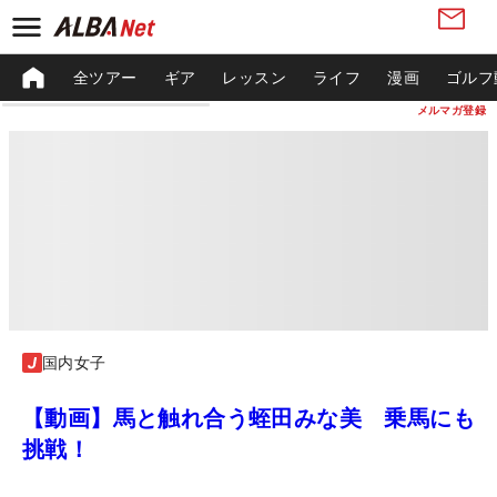
全ツアー
ギア
レッスン
ライフ
漫画
ゴルフ
メルマガ登録
国内女子
【動画】馬と触れ合う蛭田みな美 乗馬にも
挑戦！