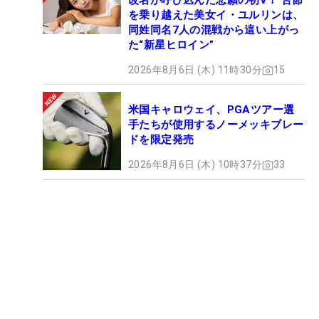
改名が呼び込んだ悲願の初V！ 苦節
を乗り越えた美女イ・ユルリンは、
同姓同名7人の混戦から這い上がっ
た“新星ヒロイン”
2026年8月6日 (木) 11時30分
15
米国キャロウェイ、PGAツアー選
手たちが使用するノーメッキブレー
ドを限定発売
2026年8月6日 (木) 10時37分
33