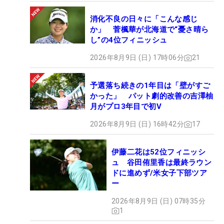
消化不良の日々に「こんな感じ
か」 菅楓華が北海道で“憂さ晴ら
し”の4位フィニッシュ
2026年8月9日 (日) 17時06分
21
予選落ち続きの1年目は「壁がすご
かった」 パット劇的改善の吉澤柚
月がプロ3年目で初V
2026年8月9日 (日) 16時42分
17
伊藤二花は52位フィニッシ
ュ 谷田侑里香は最終ラウン
ドに進めず/米女子下部ツア
ー
2026年8月9日 (日) 07時35分
1