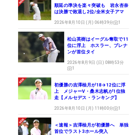
順延の準決を楽々突破も 岩永杏奈
は決勝で敗退し2位/全米女子アマ
2026年8月10日 (月) 06時39分
1
松山英樹はイーグル奪取で11
位に浮上 ホスラー、ブレナ
ンが首位タイ
2026年8月9日 (日) 08時53分
1
初優勝の吉澤柚月が18→12位に浮
上 メジャーV・桑木志帆が1位独
走【メルセデス・ランキング】
2026年8月10日 (月) 11時00分
1
＜速報＞吉澤柚月が初優勝へ 単独
首位でラスト3ホール突入