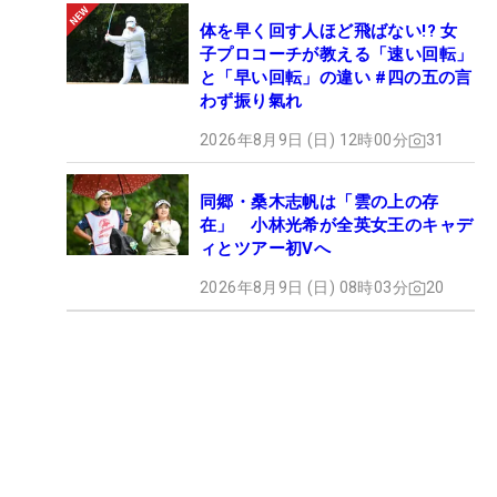
体を早く回す人ほど飛ばない!? 女
子プロコーチが教える「速い回転」
と「早い回転」の違い #四の五の言
わず振り氣れ
2026年8月9日 (日) 12時00分
31
同郷・桑木志帆は「雲の上の存
在」 小林光希が全英女王のキャデ
ィとツアー初Vへ
2026年8月9日 (日) 08時03分
20