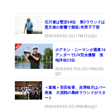
石川遼は暫定68位 第3ラウンドは
悪天候の影響で順延/米男子下部
2026年8月9日 (日) 11時15分
1
ホアキン・ニーマンが通算16
アンダーでLIV完全優勝 浅
地洋佑22位
2026年8月10日 (月) 10時24分
1
＜速報＞安田祐香、吉澤柚月はパー
発進 大混戦の最終ラウンドがスタ
ート
2026年8月9日 (日) 09時28分
1