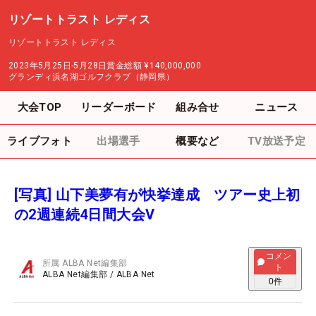
リゾートトラスト レディス
リゾートトラスト レディス
2023年5月25日-5月28日
賞金総額
¥140,000,000
グランディ浜名湖ゴルフクラブ（静岡県）
大会TOP
リーダーボード
組み合せ
ニュース
ライブフォト
出場選手
概要など
TV放送予定
[写真] 山下美夢有が快挙達成 ツアー史上初
の2週連続4日間大会V
コメン
所属
ALBA Net編集部
ト
ALBA Net編集部
/
ALBA Net
0
件