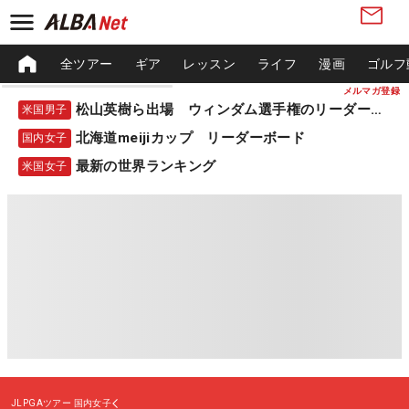
全ツアー
ギア
レッスン
ライフ
漫画
ゴルフ
メルマガ登録
松山英樹ら出場 ウィンダム選手権のリーダーボード
米国男子
北海道meijiカップ リーダーボード
国内女子
最新の世界ランキング
米国女子
JLPGAツアー
国内女子