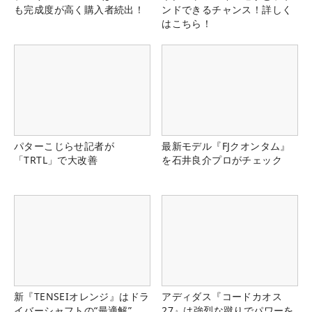
も完成度が高く購入者続出！
ンドできるチャンス！詳しく
はこちら！
パターこじらせ記者が
最新モデル『FJクオンタム』
「TRTL」で大改善
を石井良介プロがチェック
新『TENSEIオレンジ』はドラ
アディダス『コードカオス
イバーシャフトの“最適解”
27』は強烈な蹴りでパワーを