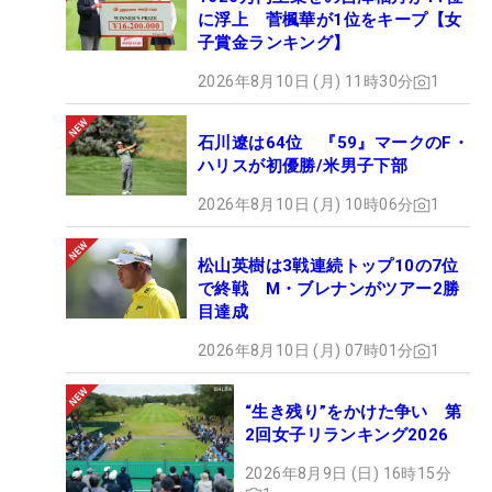
に浮上 菅楓華が1位をキープ【女
子賞金ランキング】
2026年8月10日 (月) 11時30分
1
石川遼は64位 『59』マークのF・
ハリスが初優勝/米男子下部
2026年8月10日 (月) 10時06分
1
松山英樹は3戦連続トップ10の7位
で終戦 M・ブレナンがツアー2勝
目達成
2026年8月10日 (月) 07時01分
1
“生き残り”をかけた争い 第
2回女子リランキング2026
2026年8月9日 (日) 16時15分