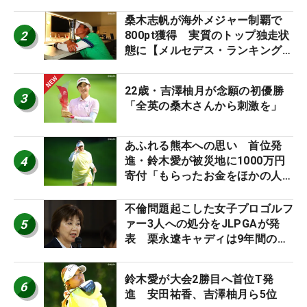
桑木志帆が海外メジャー制覇で
2
800pt獲得 実質のトップ独走状
態に【メルセデス・ランキング番
外編】
22歳・吉澤柚月が念願の初優勝
3
「全英の桑木さんから刺激を」
あふれる熊本への思い 首位発
4
進・鈴木愛が被災地に1000万円
寄付「もらったお金をほかの人
に」
不倫問題起こした女子プロゴルフ
5
ァー3人への処分をJLPGAが発
表 栗永遼キャディは9年間の立
ち入り禁止
鈴木愛が大会2勝目へ首位T発
6
進 安田祐香、吉澤柚月ら5位