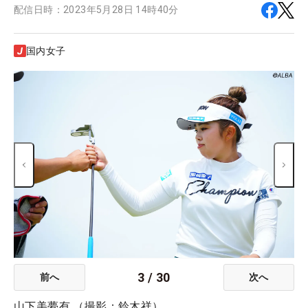
配信日時：
2023年5月28日 14時40分
国内女子
3
/
30
前へ
次へ
山下美夢有 （撮影：鈴木祥）