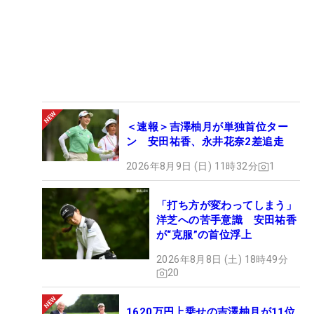
＜速報＞吉澤柚月が単独首位ター
ン 安田祐香、永井花奈2差追走
2026年8月9日 (日) 11時32分
1
「打ち方が変わってしまう」
洋芝への苦手意識 安田祐香
が“克服”の首位浮上
2026年8月8日 (土) 18時49分
20
1620万円上乗せの吉澤柚月が11位