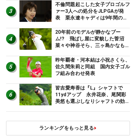
不倫問題起こした女子プロゴルフ
3
ァー3人への処分をJLPGAが発
表 栗永遼キャディは9年間の立
ち入り禁止
20年前のモデルが静かなブー
4
ム!? 飛ばし屋に変貌した菅沼
菜々や神谷そら、三ヶ島かなも使
う“名器”が人気な理由【ツアープ
ロたちの“飛ばしギア”】
昨年覇者・河本結は小祝さくら、
5
佐久間朱莉と同組 国内女子ゴル
フ組み合わせ発表
皆吉愛寿香は『L』シャフトで
6
11ydアップ 永井花奈、尾関彩
美悠も選ぶしなりシャフトの効果
【ツアープロたちの“飛ばしギ
ア”】
ランキングをもっと見る