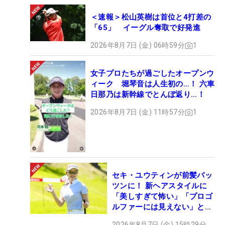
＜速報＞松山英樹は首位と4打差の
「65」 イーグル奪取で好発進
2026年8月7日 (金) 06時59分
1
女子プロたちが過ごしたオープンウ
ィーク 堀琴音は人生初の…！ 六車
日那乃は新幹線でとんぼ返り…！
2026年8月7日 (金) 11時57分
1
セキ・ユウティンが前髪パッ
ツンに！ 新ヘアスタイルに
「美しすぎて怖い」「プロゴ
ルファーには見えない」とコ
メント殺到
2026年8月7日 (金) 15時29分