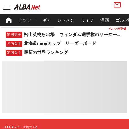
全ツアー
ギア
レッスン
ライフ
漫画
ゴルフ
メルマガ登録
松山英樹ら出場 ウィンダム選手権のリーダーボード
米国男子
北海道meijiカップ リーダーボード
国内女子
最新の世界ランキング
米国女子
JLPGAツアー
国内女子