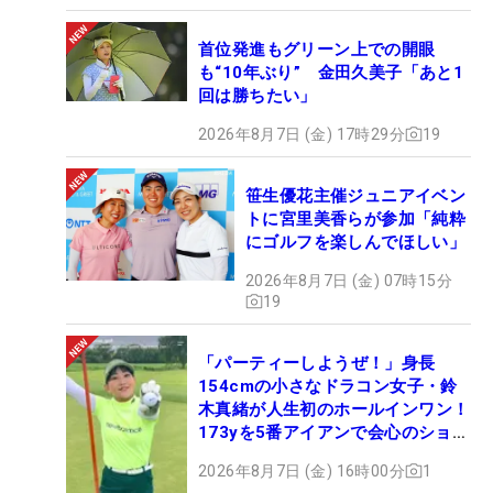
首位発進もグリーン上での開眼
も“10年ぶり” 金田久美子「あと1
回は勝ちたい」
2026年8月7日 (金) 17時29分
19
笹生優花主催ジュニアイベン
トに宮里美香らが参加「純粋
にゴルフを楽しんでほしい」
2026年8月7日 (金) 07時15分
19
「パーティーしようぜ！」身長
154cmの小さなドラコン女子・鈴
木真緒が人生初のホールインワン！
173yを5番アイアンで会心のショッ
ト
2026年8月7日 (金) 16時00分
1