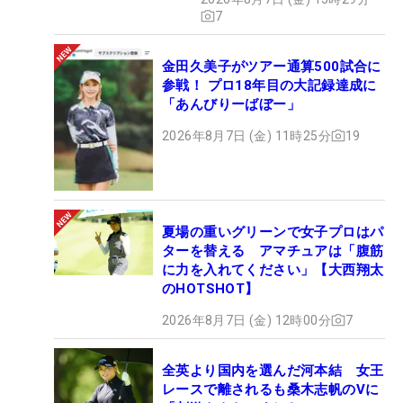
7
金田久美子がツアー通算500試合に
参戦！ プロ18年目の大記録達成に
「あんびりーばぼー」
2026年8月7日 (金) 11時25分
19
夏場の重いグリーンで女子プロはパ
ターを替える アマチュアは「腹筋
に力を入れてください」【大西翔太
のHOTSHOT】
2026年8月7日 (金) 12時00分
7
全英より国内を選んだ河本結 女王
レースで離されるも桑木志帆のVに