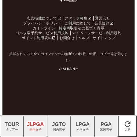
広告掲載について
スタッフ募集
運営会社
プライバシーポリシー
ご利用に際して
会員規約
ガイドライン
特定商取引法に基づく表示
ゴルフ場予約サービス利用規約
マイページサービス利用規約
ポイント利用規約
お問合せ
ヘルプ
サイトマップ
掲載されている全てのコンテンツの無断での転載、転用、コピー等は禁じま
す。
© ALBA Net
TOUR
JLPGA
JGTO
LPGA
PGA
閉じる
全ツアー
国内女子
国内男子
米国女子
米国男子
更新