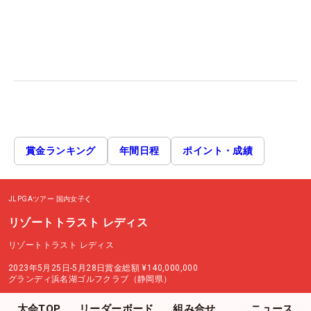
賞金ランキング
年間日程
ポイント・成績
JLPGAツアー
国内女子
リゾートトラスト レディス
リゾートトラスト レディス
2023年5月25日-5月28日
賞金総額
¥140,000,000
グランディ浜名湖ゴルフクラブ（静岡県）
大会TOP
リーダーボード
組み合せ
ニュース