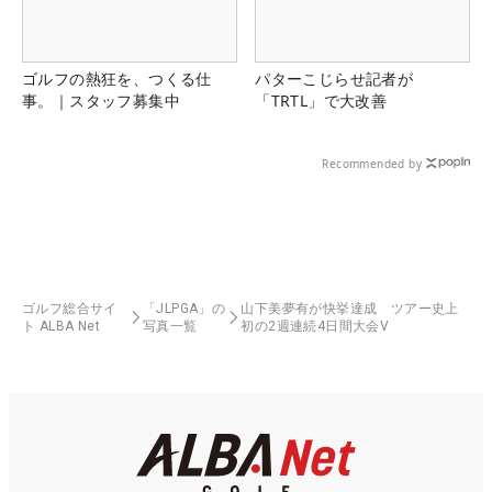
ゴルフの熱狂を、つくる仕
パターこじらせ記者が
事。｜スタッフ募集中
「TRTL」で大改善
Recommended by
ゴルフ総合サイ
「JLPGA」の
山下美夢有が快挙達成 ツアー史上
ト ALBA Net
写真一覧
初の2週連続4日間大会V