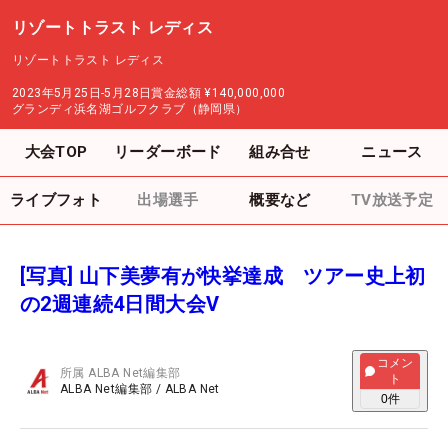
リゾートトラスト レディス
リゾートトラスト レディス
2023年5月25日-5月28日
賞金総額
¥140,000,000
グランディ浜名湖ゴルフクラブ（静岡県）
大会TOP
リーダーボード
組み合せ
ニュース
ライブフォト
出場選手
概要など
TV放送予定
[写真] 山下美夢有が快挙達成 ツアー史上初
の2週連続4日間大会V
コメン
所属
ALBA Net編集部
ト
ALBA Net編集部
/
ALBA Net
0
件