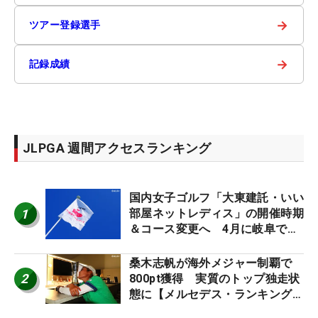
→
ツアー登録選手
→
記録成績
JLPGA 週間アクセスランキング
国内女子ゴルフ「大東建託・いい
1
部屋ネットレディス」の開催時期
＆コース変更へ 4月に岐阜で開
催
桑木志帆が海外メジャー制覇で
2
800pt獲得 実質のトップ独走状
態に【メルセデス・ランキング番
外編】