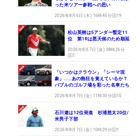
った米ツアー参戦への思い
2026年8月6日 (木) 16時45分
19
松山英樹は5アンダー暫定11
位 第1Rは悪天候のため順延
2026年8月7日 (金) 08時26分
1
「いつかはクラウン」「シーマ現
象」……あの熱狂を覚えているか？
バブルのゴルフ場を彩った名車たち
2026年8月7日 (金) 11時30分
10
石川遼は12位発進 杉浦悠太20位/
米男子下部
2026年8月7日 (金) 10時29分
1