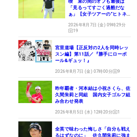
喫 束の間のオフも最後は
「見るってすごく過酷だな
ぁ」【女子ツアーの“ヒトネ
タ”】
2026年8月7日 (金) 09時29分
19
宮里道場【正反対の2人を同時レッ
スン編】第11話／『勝手にローボ
ール&ギュッ！』
2026年8月7日 (金) 07時00分
9
昨年覇者・河本結は小祝さくら、佐
久間朱莉と同組 国内女子ゴルフ組
み合わせ発表
2026年8月5日 (水) 12時20分
1
全英で味わった悔しさ「自分も戦え
るはずなのに」 佐久間朱莉に強ま