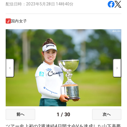
配信日時：
2023年5月28日 14時40分
国内女子
1
/
30
前へ
次へ
ツアー史上初の2週連続4日間大会Vを達成した山下美夢