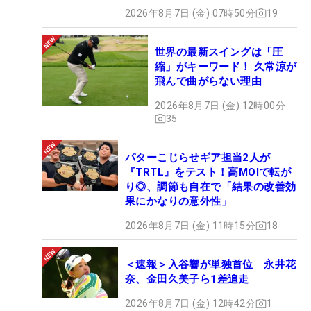
2026年8月7日 (金) 07時50分
19
世界の最新スイングは「圧
縮」がキーワード！ 久常涼が
飛んで曲がらない理由
2026年8月7日 (金) 12時00分
35
パターこじらせギア担当2人が
『TRTL』をテスト！高MOIで転が
り◎、調節も自在で「結果の改善効
果にかなりの意外性」
2026年8月7日 (金) 11時15分
18
＜速報＞入谷響が単独首位 永井花
奈、金田久美子ら1差追走
2026年8月7日 (金) 12時42分
1