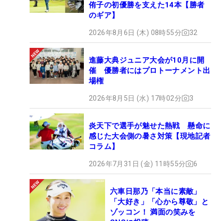
侑子の初優勝を支えた14本【勝者
のギア】
2026年8月6日 (木) 08時55分
32
進藤大典ジュニア大会が10月に開
催 優勝者にはプロトーナメント出
場権
2026年8月5日 (水) 17時02分
3
炎天下で選手が魅せた熱戦 懸命に
感じた大会側の暑さ対策【現地記者
コラム】
2026年7月31日 (金) 11時55分
6
六車日那乃「本当に素敵」
「大好き」「心から尊敬」と
ゾッコン！ 満面の笑みを