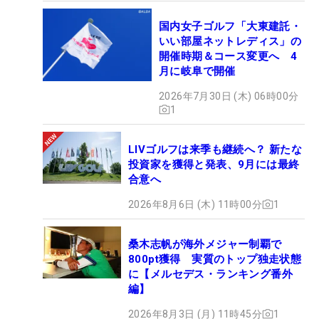
国内女子ゴルフ「大東建託・
いい部屋ネットレディス」の
開催時期＆コース変更へ 4
月に岐阜で開催
2026年7月30日 (木) 06時00分
1
LIVゴルフは来季も継続へ？ 新たな
投資家を獲得と発表、9月には最終
合意へ
2026年8月6日 (木) 11時00分
1
桑木志帆が海外メジャー制覇で
800pt獲得 実質のトップ独走状態
に【メルセデス・ランキング番外
編】
2026年8月3日 (月) 11時45分
1