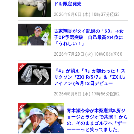
ドを限定発売
2026年8月6日 (木) 10時37分
33
古家翔香がタイ記録の「63」→女
子OP予選突破 自己最高の4位に
「うれしい！」
2026年7月28日 (火) 10時00分
60
『4』が消え『R』が加わった！ ス
リクソン『ZXi R/5/7』＆『ZXiU』
アイアンが9月12日デビュー
2026年8月5日 (水) 17時56分
62
青木瀬令奈が木梨憲武&所ジ
ョージとラジオで共演！ から
の、そのままゴルフへ「ずー
ーーーっと笑ってました」