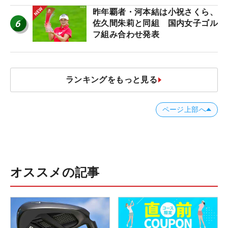
ア”】
昨年覇者・河本結は小祝さくら、
6
佐久間朱莉と同組 国内女子ゴル
フ組み合わせ発表
ランキングをもっと見る
ページ上部へ
オススメの記事