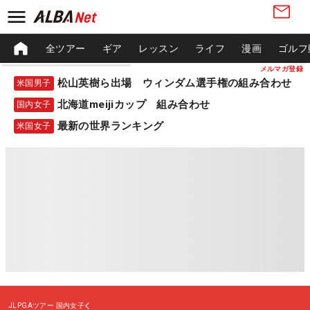
全ツアー
ギア
レッスン
ライフ
漫画
ゴルフ
メルマガ登録
松山英樹ら出場 ウィンダム選手権の組み合わせ
米国男子
北海道meijiカップ 組み合わせ
国内女子
最新の世界ランキング
米国女子
JLPGAツアー
国内女子