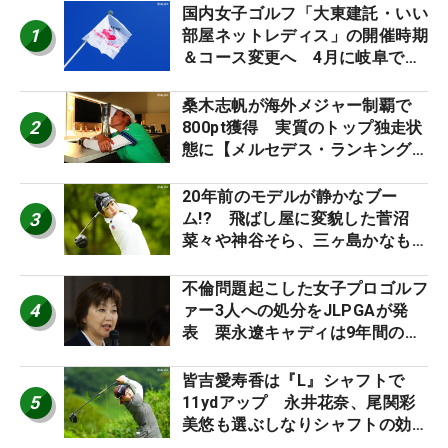
国内女子ゴルフ「大東建託・いい
1
部屋ネットレディス」の開催時期
＆コース変更へ 4月に岐阜で開
催
桑木志帆が海外メジャー制覇で
2
800pt獲得 実質のトップ独走状
態に【メルセデス・ランキング番
外編】
20年前のモデルが静かなブー
3
ム!? 飛ばし屋に変貌した菅沼
菜々や神谷そら、三ヶ島かなも使
う“名器”が人気な理由【ツアープ
ロたちの“飛ばしギア”】
不倫問題起こした女子プロゴルフ
4
ァー3人への処分をJLPGAが発
表 栗永遼キャディは9年間の立
ち入り禁止
皆吉愛寿香は『L』シャフトで
5
11ydアップ 永井花奈、尾関彩
美悠も選ぶしなりシャフトの効果
【ツアープロたちの“飛ばしギ