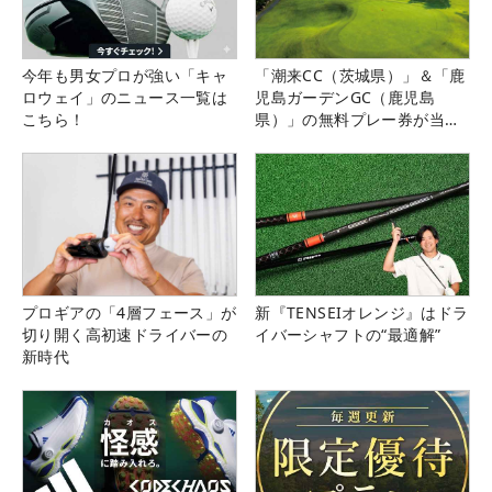
今年も男女プロが強い「キャ
「潮来CC（茨城県）」＆「鹿
ロウェイ」のニュース一覧は
児島ガーデンGC（鹿児島
こちら！
県）」の無料プレー券が当た
る！！
プロギアの「4層フェース」が
新『TENSEIオレンジ』はドラ
切り開く高初速ドライバーの
イバーシャフトの“最適解”
新時代