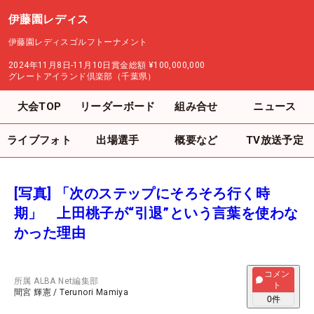
伊藤園レディス
伊藤園レディスゴルフトーナメント
2024年11月8日-11月10日
賞金総額
¥100,000,000
グレートアイランド倶楽部（千葉県）
大会TOP
リーダーボード
組み合せ
ニュース
ライブフォト
出場選手
概要など
TV放送予定
[写真] 「次のステップにそろそろ行く時
期」 上田桃子が“引退”という言葉を使わな
かった理由
コメン
所属
ALBA Net編集部
ト
間宮 輝憲
/
Terunori Mamiya
0
件