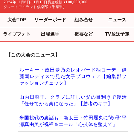
2024年11月8日-11月10日
賞金総額
¥100,000,000
グレートアイランド倶楽部（千葉県）
大会TOP
リーダーボード
組み合せ
ニュース
ライブフォト
出場選手
概要など
TV放送予定
【この大会のニュース】
ルーキー・政田夢乃のレオパード柄コーデ 伊
藤園レディスで見た女子プロウェア【編集部フ
ァッションチェック】
山内日菜子、クラブに詳しい父の目利きで復活
「任せてから楽になった」【勝者のギア】
米国挑戦の裏話も 新女王・竹田麗央に“叔母”平
瀬真由美が祝福＆エール「心技体を整えて」