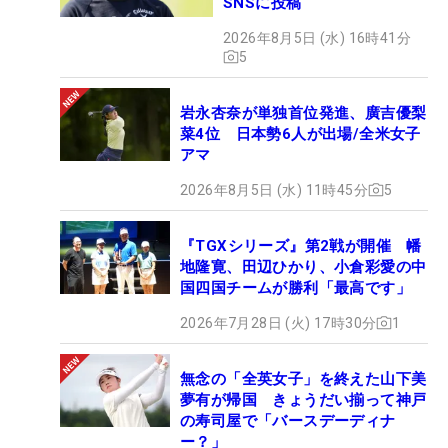
SNSに投稿
2026年8月5日 (水) 16時41分
5
岩永杏奈が単独首位発進、廣吉優梨
菜4位 日本勢6人が出場/全米女子
アマ
2026年8月5日 (水) 11時45分
5
『TGXシリーズ』第2戦が開催 幡
地隆寛、田辺ひかり、小倉彩愛の中
国四国チームが勝利「最高です」
2026年7月28日 (火) 17時30分
1
無念の「全英女子」を終えた山下美
夢有が帰国 きょうだい揃って神戸
の寿司屋で「バースデーディナ
ー？」