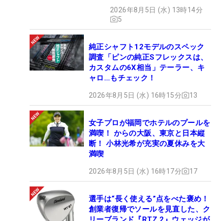
2026年8月5日 (水) 13時14分
5
純正シャフト12モデルのスペック
調査「ピンの純正Sフレックスは、
カスタムの6X相当」テーラー、キ
ャロ…もチェック！
2026年8月5日 (水) 16時15分
13
女子プロが福岡でホテルのプールを
満喫！ からの大阪、東京と日本縦
断！ 小林光希が充実の夏休みを大
満喫
2026年8月5日 (水) 16時17分
17
選手は“長く使える”点をべた褒め！
創業者復帰でソールを見直した、ク
リーブランド『RTZ 2』ウェッジが