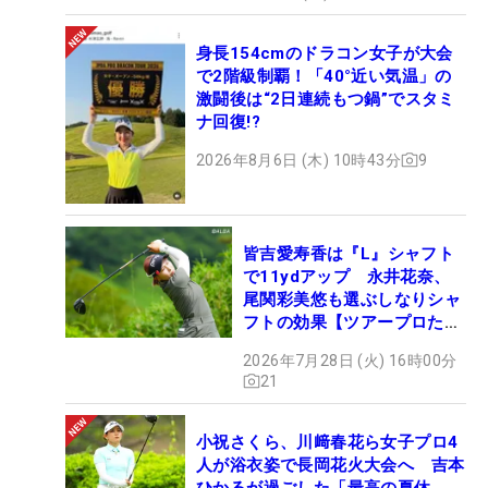
身長154cmのドラコン女子が大会
で2階級制覇！「40°近い気温」の
激闘後は“2日連続もつ鍋”でスタミ
ナ回復!?
2026年8月6日 (木) 10時43分
9
皆吉愛寿香は『L』シャフト
で11ydアップ 永井花奈、
尾関彩美悠も選ぶしなりシャ
フトの効果【ツアープロたち
の“飛ばしギア”】
2026年7月28日 (火) 16時00分
21
小祝さくら、川﨑春花ら女子プロ4
人が浴衣姿で長岡花火大会へ 吉本
ひかるが過ごした「最高の夏休