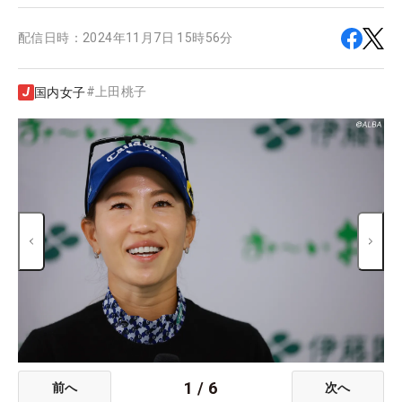
配信日時：
2024年11月7日 15時56分
#
上田桃子
国内女子
1
/
6
前へ
次へ