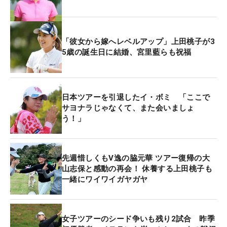
「彼女から嫁へレベルアップ」上田桃子が3
5歳の誕生日に結婚、宮里藍らも祝福
日本ツアーを引退したイ・ボミ 「ここで
サヨナラじゃなくて、また会いましょ
う！」
先週惜しくもV逸の脇元華 ツアー復帰の大
山志保と感動の再会！ 休養する上田桃子も
一緒にワイワイガヤガヤ
女子ツアーのシード争いも残り2試合 昨季