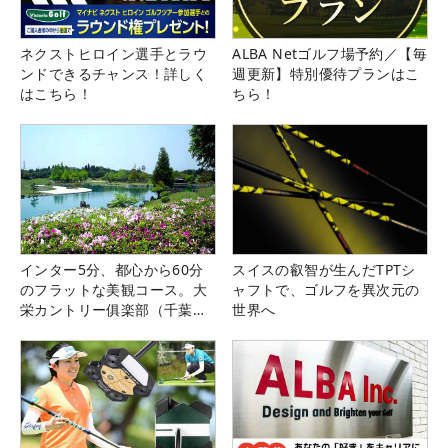
ネクストヒロイン選手とラウ
ALBA Netゴルフ場予約／【毎
ンドできるチャンス！詳しく
週更新】特別優待プランはこ
はこちら！
ちら！
インター5分、都心から60分
スイスの叡智が生んだTPTシ
のフラットな美観コース。大
ャフトで、ゴルフを異次元の
栄カントリー俱楽部（千葉
世界へ
県）