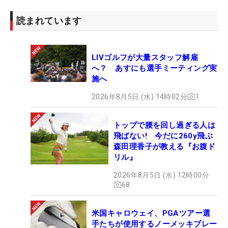
読まれています
LIVゴルフが大量スタッフ解雇
へ？ あすにも選手ミーティング実
施へ
2026年8月5日 (水) 14時02分
1
トップで腰を回し過ぎる人は
飛ばない! 今だに260y飛ぶ
森田理香子が教える『お腹ド
リル』
2026年8月5日 (水) 12時00分
68
米国キャロウェイ、PGAツアー選
手たちが使用するノーメッキブレー