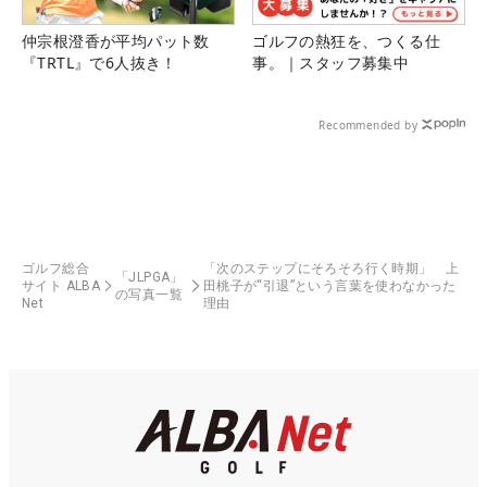
仲宗根澄香が平均パット数
ゴルフの熱狂を、つくる仕
『TRTL』で6人抜き！
事。｜スタッフ募集中
Recommended by
ゴルフ総合
「次のステップにそろそろ行く時期」 上
「JLPGA」
サイト ALBA
田桃子が“引退”という言葉を使わなかった
の写真一覧
Net
理由