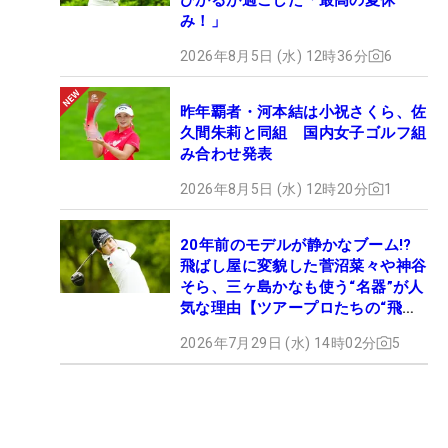
み！」
2026年8月5日 (水) 12時36分
6
昨年覇者・河本結は小祝さくら、佐
久間朱莉と同組 国内女子ゴルフ組
み合わせ発表
2026年8月5日 (水) 12時20分
1
20年前のモデルが静かなブーム!?
飛ばし屋に変貌した菅沼菜々や神谷
そら、三ヶ島かなも使う“名器”が人
気な理由【ツアープロたちの“飛ば
しギア”】
2026年7月29日 (水) 14時02分
5