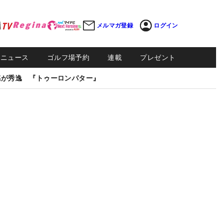
メルマガ登録
ログイン
Sニュース
ゴルフ場予約
連載
プレゼント
感が秀逸 『トゥーロンパター』