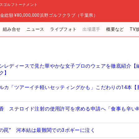
スゴルフトーナメント
金総額
¥80,000,000
浜野ゴルフクラブ（千葉県）
組み合せ
ニュース
ライブフォト
出場選手
概要など
TV
ンレディースで見た華やかな女子プロのウェアを徹底紹介【
ク】
ルカ「ツアーイチ軽いセッティングかも」こだわりの14本【
香 ステロイド注射の使用許可を求める申請へ「食事も辛い
匠の罠” 河本結は最難関での3ボギーに泣く