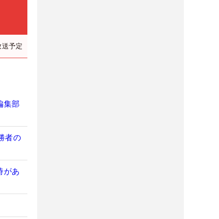
放送予定
編集部
勝者の
時があ