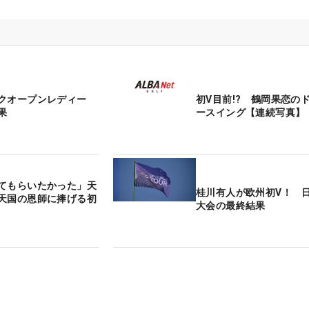
クオープンレディー
初V目前!? 鶴岡果恋の
果
ースイング【連続写真】
てもらいたかった」天
桂川有人が欧州初V！ 
天国の恩師に捧げる初
大会の最終結果