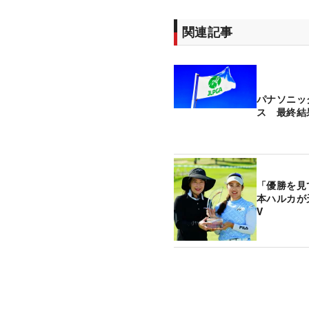
関連記事
パナソニッ
ス 最終結
「優勝を見
本ハルカが
V