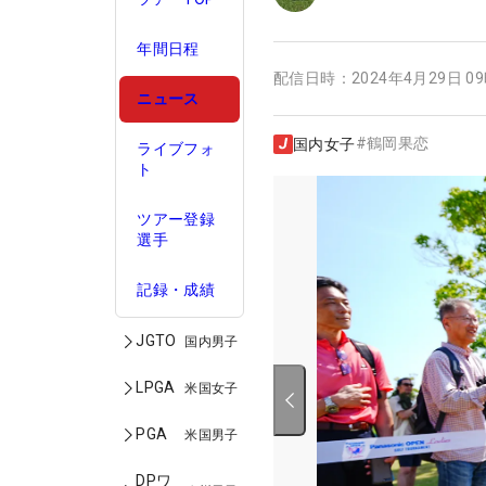
年間日程
配信日時：
2024年4月29日 0
ニュース
#
鶴岡果恋
国内女子
ライブフォ
ト
ツアー登録
選手
記録・成績
JGTO
国内男子
LPGA
米国女子
PGA
米国男子
DPワ