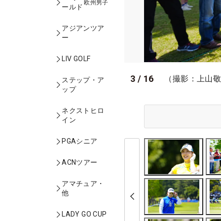
欧州男子
ールド
アジアンツア
ー
LIV GOLF
3
/
16
（撮影：上山
ステップ・ア
ップ
ネクストヒロ
イン
PGAシニア
ACNツアー
アマチュア・
他
LADY GO CUP