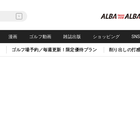
漫画
ゴルフ動画
雑誌出版
ショッピング
SN
ゴルフ場予約／毎週更新！限定優待プラン
削り出しの打