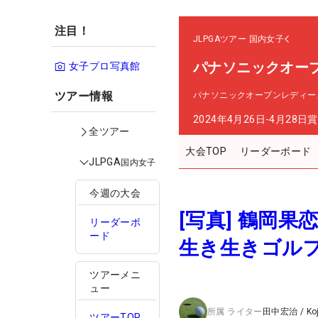
注目！
JLPGAツアー
国内女子
パナソニックオー
女子プロ写真館
ツアー情報
パナソニックオープンレディー
2024年4月26日-4月28日
賞
全ツアー
大会TOP
リーダーボード
JLPGA
国内女子
今週の大会
[写真] 鶴岡
リーダーボ
ード
生き生きゴル
ツアーメニ
ュー
所属
ライター
田中宏治
/
Ko
ツアーTOP