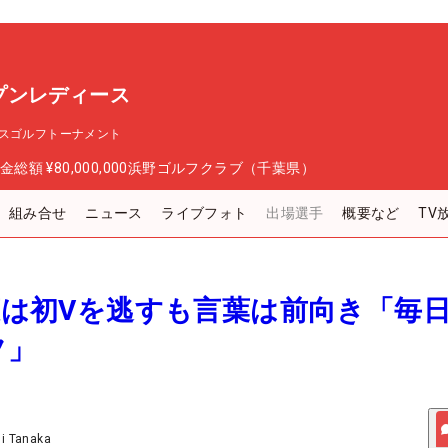
プンレディース
スゴルフトーナメント
金総額
¥80,000,000
浜野ゴルフクラブ（千葉県）
組み合せ
ニュース
ライブフォト
出場選手
概要など
TV
果恋は初Vを逃すも言葉は前向き「毎
フ」
ji Tanaka