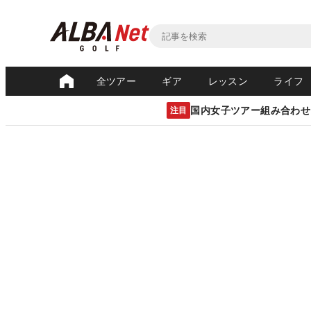
全ツアー
ギア
レッスン
ライフ
国内女子ツアー組み合わせ
注目