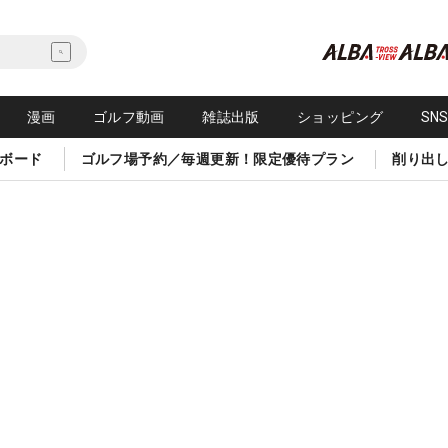
漫画
ゴルフ動画
雑誌出版
ショッピング
SN
ボード
ゴルフ場予約／毎週更新！限定優待プラン
削り出