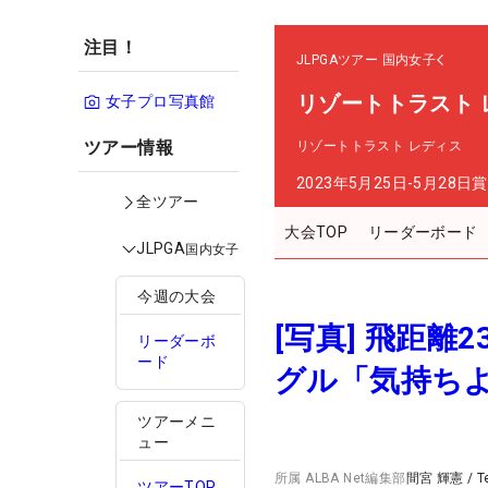
注目！
JLPGAツアー
国内女子
リゾートトラスト 
女子プロ写真館
ツアー情報
リゾートトラスト レディス
2023年5月25日-5月28日
賞
全ツアー
大会TOP
リーダーボード
JLPGA
国内女子
今週の大会
[写真] 飛距
リーダーボ
ード
グル「気持ち
ツアーメニ
ュー
所属
ALBA Net編集部
間宮 輝憲
/
T
ツアーTOP