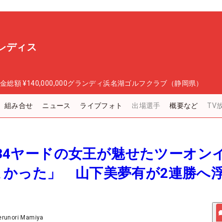
レディス
金総額
¥140,000,000
グランディ浜名湖ゴルフクラブ（静岡県）
組み合せ
ニュース
ライブフォト
出場選手
概要など
TV
離234ヤードの女王が魅せたツーオン
よかった」 山下美夢有が2連勝へ
erunori Mamiya