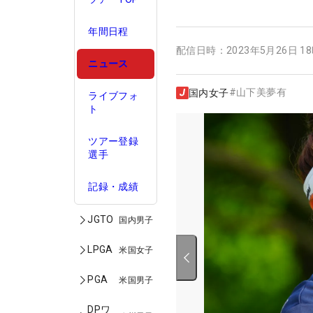
年間日程
配信日時：
2023年5月26日 1
ニュース
#
山下美夢有
国内女子
ライブフォ
ト
ツアー登録
選手
記録・成績
JGTO
国内男子
LPGA
米国女子
PGA
米国男子
DPワ