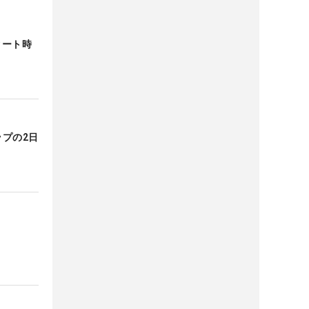
タート時
ップの2日