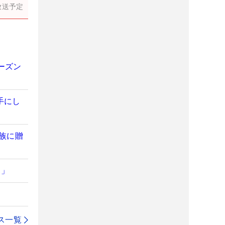
放送予定
ーズン
手にし
族に贈
…」
ス一覧