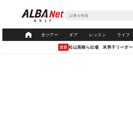
全ツアー
ギア
レッスン
ライフ
松山英樹ら出場 米男子リーダー
注目