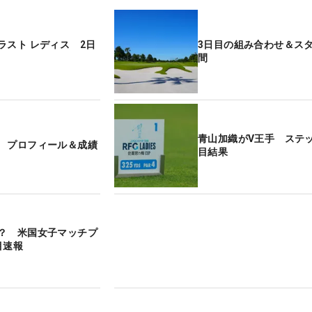
ラスト レディス 2日
3日目の組み合わせ＆ス
間
青山加織がV王手 ステ
 プロフィール＆成績
目結果
？ 米国女子マッチプ
目速報