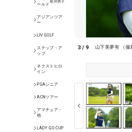
欧州男子
ールド
アジアンツア
ー
LIV GOLF
3
/
9
山下美夢有 （撮
ステップ・ア
ップ
ネクストヒロ
イン
PGAシニア
ACNツアー
アマチュア・
他
LADY GO CUP