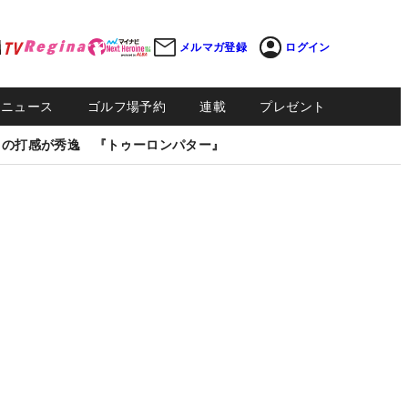
メルマガ登録
ログイン
Sニュース
ゴルフ場予約
連載
プレゼント
しの打感が秀逸 『トゥーロンパター』