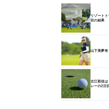
リゾートト
目の結果
山下美夢有
古江彩佳は
レーの2日