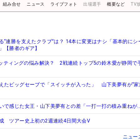
組み合せ
ニュース
ライブフォト
出場選手
概要など
TV
る“連勝を支えたクラブ”は？ 14本に変更はナシ「基本的にシ
」【勝者のギア】
でパッティングの悩み解決？ 2戦連続トップ5の鈴木愛が静岡で
えたビッグセーブで「スイッチが入った」 山下美夢有が“家
いで感じた女王・山下美夢有との差「一打一打の積み重ねが
成 ツアー史上初の2週連続4日間大会V
ニュー