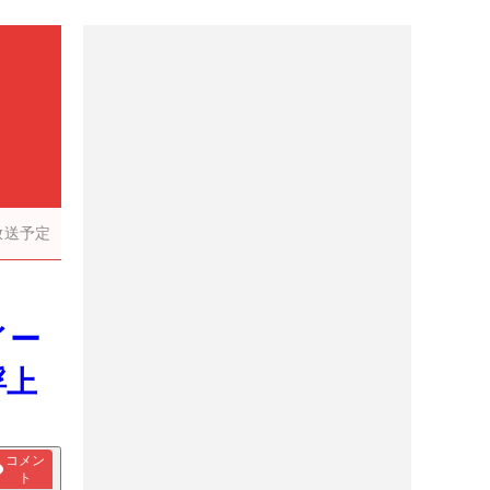
放送予定
イー
浮上
コメン
ト