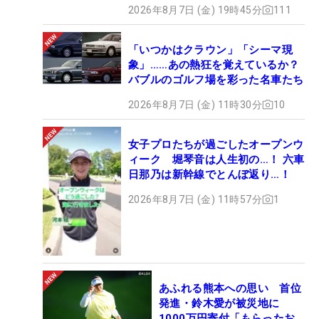
2026年8月7日 (金) 19時45分
111
「いつかはクラウン」「シーマ現
象」……あの熱狂を覚えているか？
バブルのゴルフ場を彩った名車たち
2026年8月7日 (金) 11時30分
10
女子プロたちが過ごしたオープンウ
ィーク 堀琴音は人生初の…！ 六車
日那乃は新幹線でとんぼ返り…！
2026年8月7日 (金) 11時57分
1
あふれる熊本への思い 首位
発進・鈴木愛が被災地に
1000万円寄付「もらったお