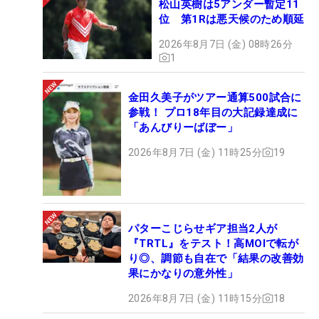
松山英樹は5アンダー暫定11
位 第1Rは悪天候のため順延
2026年8月7日 (金) 08時26分
1
金田久美子がツアー通算500試合に
参戦！ プロ18年目の大記録達成に
「あんびりーばぼー」
2026年8月7日 (金) 11時25分
19
パターこじらせギア担当2人が
『TRTL』をテスト！高MOIで転が
り◎、調節も自在で「結果の改善効
果にかなりの意外性」
2026年8月7日 (金) 11時15分
18