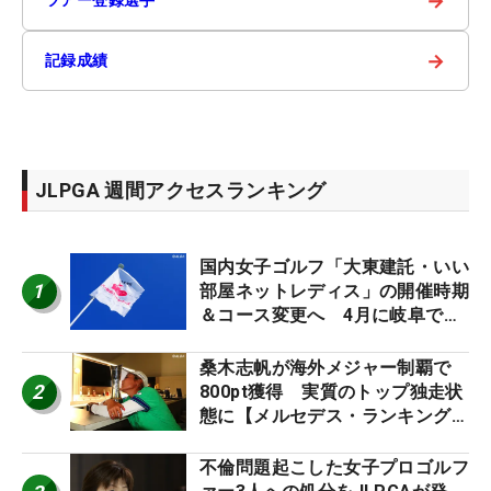
→
→
記録成績
JLPGA 週間アクセスランキング
国内女子ゴルフ「大東建託・いい
1
部屋ネットレディス」の開催時期
＆コース変更へ 4月に岐阜で開
催
桑木志帆が海外メジャー制覇で
2
800pt獲得 実質のトップ独走状
態に【メルセデス・ランキング番
外編】
不倫問題起こした女子プロゴルフ