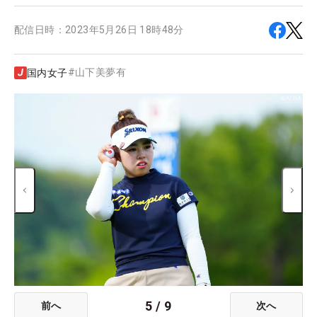
配信日時：
2023年5月26日 18時48分
#
山下美夢有
国内女子
5
/
9
前へ
次へ