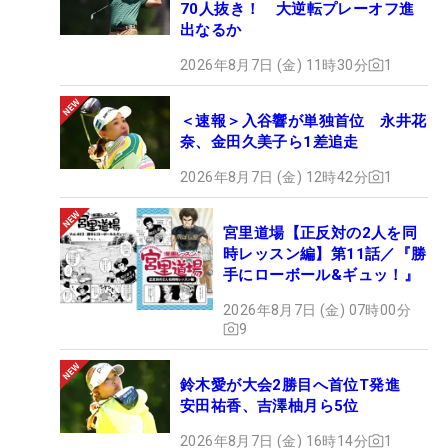
70人抜き！ 大逆転プレーオフ進
出なるか
2026年8月7日 (金) 11時30分
1
＜速報＞入谷響が単独首位 永井花
奈、金田久美子ら1差追走
2026年8月7日 (金) 12時42分
1
宮里道場【正反対の2人を同
時レッスン編】第11話／『勝
手にローボール&ギュッ！』
2026年8月7日 (金) 07時00分
9
鈴木愛が大会2勝目へ首位T発進
安田祐香、吉澤柚月ら5位
2026年8月7日 (金) 16時14分
1