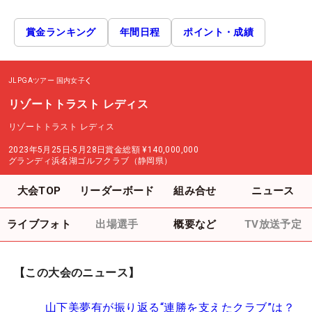
賞金ランキング
年間日程
ポイント・成績
JLPGAツアー
国内女子
リゾートトラスト レディス
リゾートトラスト レディス
2023年5月25日-5月28日
賞金総額
¥140,000,000
グランディ浜名湖ゴルフクラブ（静岡県）
大会TOP
リーダーボード
組み合せ
ニュース
ライブフォト
出場選手
概要など
TV放送予定
【この大会のニュース】
山下美夢有が振り返る“連勝を支えたクラブ”は？