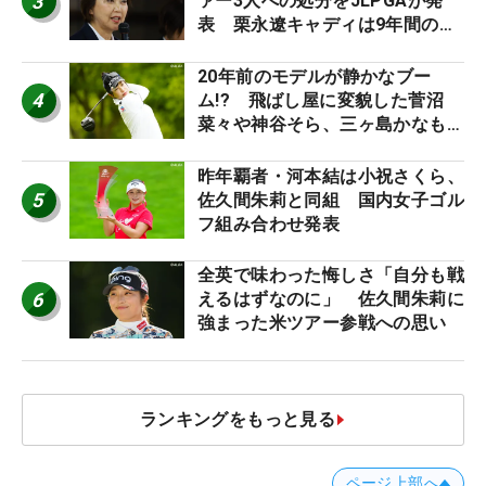
3
ァー3人への処分をJLPGAが発
表 栗永遼キャディは9年間の立
ち入り禁止
20年前のモデルが静かなブー
4
ム!? 飛ばし屋に変貌した菅沼
菜々や神谷そら、三ヶ島かなも使
う“名器”が人気な理由【ツアープ
ロたちの“飛ばしギア”】
昨年覇者・河本結は小祝さくら、
5
佐久間朱莉と同組 国内女子ゴル
フ組み合わせ発表
全英で味わった悔しさ「自分も戦
6
えるはずなのに」 佐久間朱莉に
強まった米ツアー参戦への思い
ランキングをもっと見る
ページ上部へ