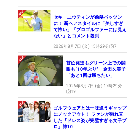
セキ・ユウティンが前髪パッツン
に！ 新ヘアスタイルに「美しすぎ
て怖い」「プロゴルファーには見え
ない」とコメント殺到
2026年8月7日 (金) 15時29分
7
首位発進もグリーン上での開
眼も“10年ぶり” 金田久美子
「あと1回は勝ちたい」
2026年8月7日 (金) 17時29分
19
ゴルフウェアとは一味違うギャップ
にノックアウト！ ファンが惚れ直
した「ドレス姿が完璧すぎる女子プ
ロ」神10