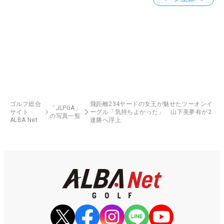
ゴルフ総合
飛距離234ヤードの女王が魅せたツーオンイ
「JLPGA」
サイト
ーグル「気持ちよかった」 山下美夢有が2
の写真一覧
ALBA Net
連勝へ浮上