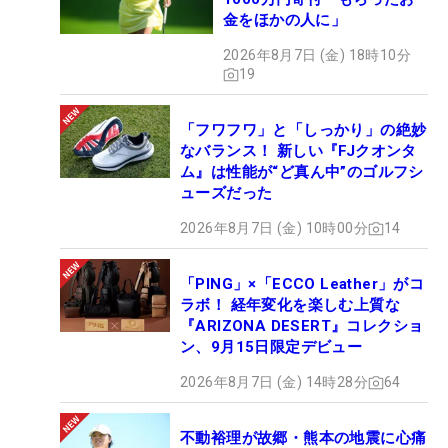
金をほかの人に」
2026年8月7日 (金) 18時10分
19
「フワフワ」と「しっかり」の絶妙
なバランス！ 新しい『FJクオンタ
ム』は性能が“ど真ん中”のゴルフシ
ューズだった
2026年8月7日 (金) 10時00分
14
「PING」×「ECCO Leather」がコ
ラボ！ 経年変化を楽しむ上質な
『ARIZONA DESERT』コレクショ
ン、9月15日限定デビュー
2026年8月7日 (金) 14時28分
64
不動裕理が故郷・熊本の地震に心痛