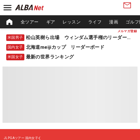
全ツアー
ギア
レッスン
ライフ
漫画
ゴルフ
メルマガ登録
松山英樹ら出場 ウィンダム選手権のリーダーボード
米国男子
北海道meijiカップ リーダーボード
国内女子
最新の世界ランキング
米国女子
JLPGAツアー
国内女子