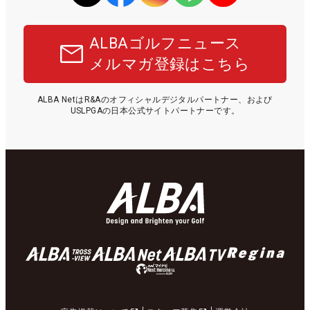
ALBAゴルフニュース
メルマガ登録はこちら
ALBA NetはR&Aのオフィシャルデジタルパートナー、および
USLPGAの日本公式サイトパートナーです。