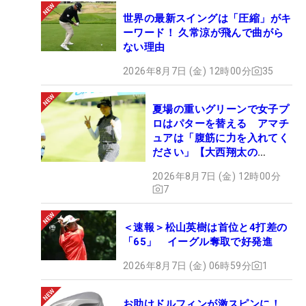
世界の最新スイングは「圧縮」がキ
ーワード！ 久常涼が飛んで曲がら
ない理由
2026年8月7日 (金) 12時00分
35
夏場の重いグリーンで女子プ
ロはパターを替える アマチ
ュアは「腹筋に力を入れてく
ださい」【大西翔太の
HOTSHOT】
2026年8月7日 (金) 12時00分
7
＜速報＞松山英樹は首位と4打差の
「65」 イーグル奪取で好発進
2026年8月7日 (金) 06時59分
1
お助けドルフィンが激スピンに！