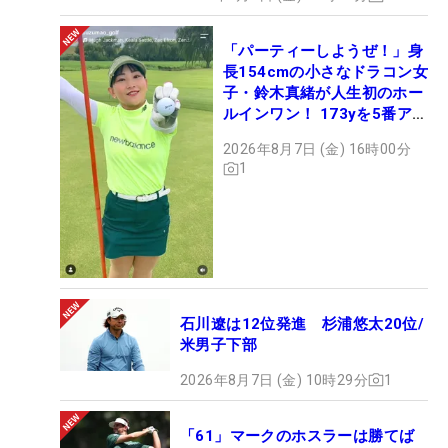
「パーティーしようぜ！」身
長154cmの小さなドラコン女
子・鈴木真緒が人生初のホー
ルインワン！ 173yを5番アイ
アンで会心のショット
2026年8月7日 (金) 16時00分
1
石川遼は12位発進 杉浦悠太20位/
米男子下部
2026年8月7日 (金) 10時29分
1
「61」マークのホスラーは勝てば