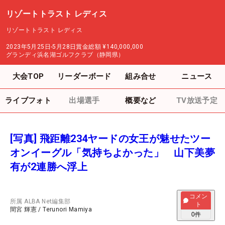
リゾートトラスト レディス
リゾートトラスト レディス
2023年5月25日-5月28日
賞金総額
¥140,000,000
グランディ浜名湖ゴルフクラブ（静岡県）
大会TOP
リーダーボード
組み合せ
ニュース
ライブフォト
出場選手
概要など
TV放送予定
[写真] 飛距離234ヤードの女王が魅せたツー
オンイーグル「気持ちよかった」 山下美夢
有が2連勝へ浮上
コメン
所属
ALBA Net編集部
ト
間宮 輝憲
/
Terunori Mamiya
0
件