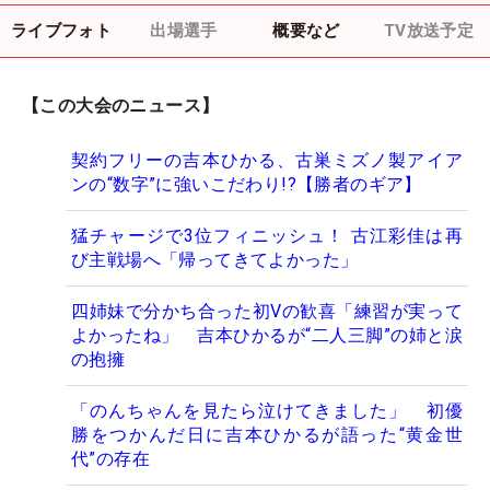
ライブフォト
出場選手
概要など
TV放送予定
【この大会のニュース】
契約フリーの吉本ひかる、古巣ミズノ製アイア
ンの“数字”に強いこだわり!?【勝者のギア】
猛チャージで3位フィニッシュ！ 古江彩佳は再
び主戦場へ「帰ってきてよかった」
四姉妹で分かち合った初Vの歓喜「練習が実って
よかったね」 吉本ひかるが“二人三脚”の姉と涙
の抱擁
「のんちゃんを見たら泣けてきました」 初優
勝をつかんだ日に吉本ひかるが語った“黄金世
代”の存在