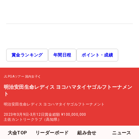
賞金ランキング
年間日程
ポイント・成績
JLPGAツアー
国内女子
明治安田生命レディス ヨコハマタイヤゴルフトーナメン
ト
明治安田生命レディス ヨコハマタイヤゴルフトーナメント
2023年3月9日-3月12日
賞金総額
¥100,000,000
土佐カントリークラブ（高知県）
大会TOP
リーダーボード
組み合せ
ニュース