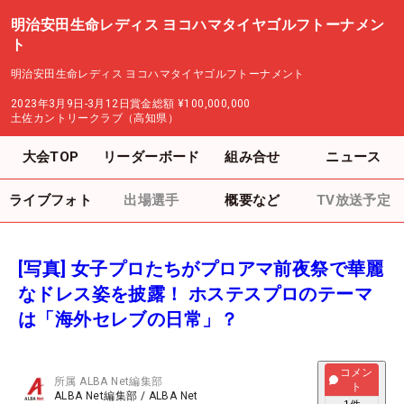
明治安田生命レディス ヨコハマタイヤゴルフトーナメン
ト
明治安田生命レディス ヨコハマタイヤゴルフトーナメント
2023年3月9日-3月12日
賞金総額
¥100,000,000
土佐カントリークラブ（高知県）
大会TOP
リーダーボード
組み合せ
ニュース
ライブフォト
出場選手
概要など
TV放送予定
[写真] 女子プロたちがプロアマ前夜祭で華麗
なドレス姿を披露！ ホステスプロのテーマ
は「海外セレブの日常」？
コメン
所属
ALBA Net編集部
ト
ALBA Net編集部
/
ALBA Net