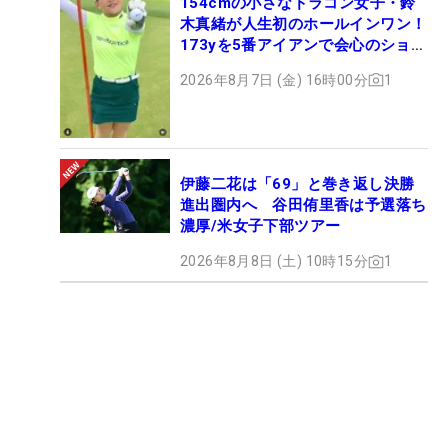
154cmの小さなドラコン女子・鈴
木真緒が人生初のホールインワン！
173yを5番アイアンで会心のショッ
ト
2026年8月7日 (金) 16時00分
1
伊藤二花は「69」と巻き返し決勝
進出圏内へ 谷田侑里香は予選落ち
濃厚/米女子下部ツアー
2026年8月8日 (土) 10時15分
1