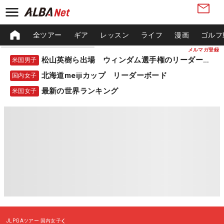
全ツアー
ギア
レッスン
ライフ
漫画
ゴルフ
メルマガ登録
松山英樹ら出場 ウィンダム選手権のリーダーボード
米国男子
北海道meijiカップ リーダーボード
国内女子
最新の世界ランキング
米国女子
JLPGAツアー
国内女子