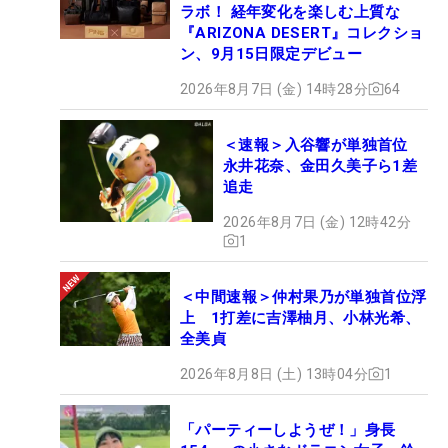
ラボ！ 経年変化を楽しむ上質な
『ARIZONA DESERT』コレクショ
ン、9月15日限定デビュー
2026年8月7日 (金) 14時28分
64
＜速報＞入谷響が単独首位
永井花奈、金田久美子ら1差
追走
2026年8月7日 (金) 12時42分
1
＜中間速報＞仲村果乃が単独首位浮
上 1打差に吉澤柚月、小林光希、
全美貞
2026年8月8日 (土) 13時04分
1
「パーティーしようぜ！」身長