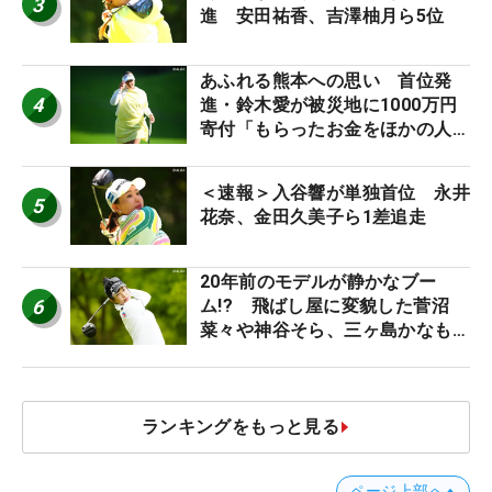
3
進 安田祐香、吉澤柚月ら5位
あふれる熊本への思い 首位発
4
進・鈴木愛が被災地に1000万円
寄付「もらったお金をほかの人
に」
＜速報＞入谷響が単独首位 永井
5
花奈、金田久美子ら1差追走
20年前のモデルが静かなブー
6
ム!? 飛ばし屋に変貌した菅沼
菜々や神谷そら、三ヶ島かなも使
う“名器”が人気な理由【ツアープ
ロたちの“飛ばしギア”】
ランキングをもっと見る
ページ上部へ