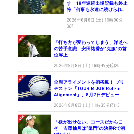
す 18年連続出場記録も終止
符「何事も永遠に続けられな
い」
2026年8月8日 (土) 10時00分
1
「打ち方が変わってしまう」洋芝へ
の苦手意識 安田祐香が“克服”の首
位浮上
2026年8月8日 (土) 18時49分
20
全周アライメントを初搭載！ ブリ
ヂストン『TOUR B JGR Roll-in
Alignment』、8月7日デビュー
2026年8月8日 (土) 11時35分
13
「欲が出せない」コースだからこ
そ 吉澤柚月は“鬼門”の決勝Rで初