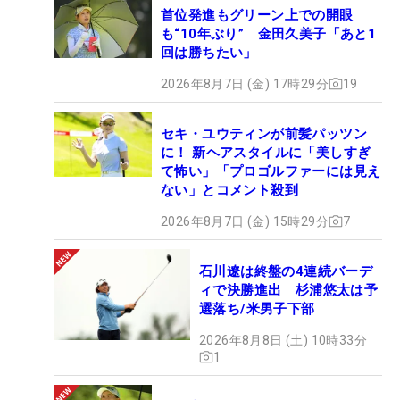
首位発進もグリーン上での開眼
も“10年ぶり” 金田久美子「あと1
回は勝ちたい」
2026年8月7日 (金) 17時29分
19
セキ・ユウティンが前髪パッツン
に！ 新ヘアスタイルに「美しすぎ
て怖い」「プロゴルファーには見え
ない」とコメント殺到
2026年8月7日 (金) 15時29分
7
石川遼は終盤の4連続バーデ
ィで決勝進出 杉浦悠太は予
選落ち/米男子下部
2026年8月8日 (土) 10時33分
1