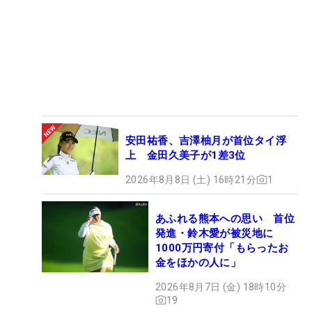
安田祐香、吉澤柚月が首位タイ浮
上 金田久美子が1差3位
2026年8月8日 (土) 16時21分
1
あふれる熊本への思い 首位
発進・鈴木愛が被災地に
1000万円寄付「もらったお
金をほかの人に」
2026年8月7日 (金) 18時10分
19