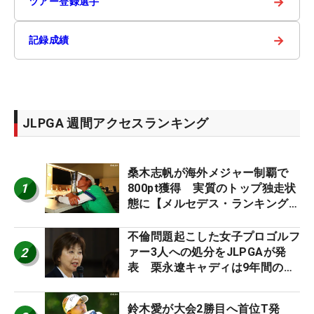
→
ツアー登録選手
→
記録成績
JLPGA 週間アクセスランキング
桑木志帆が海外メジャー制覇で
1
800pt獲得 実質のトップ独走状
態に【メルセデス・ランキング番
外編】
不倫問題起こした女子プロゴルフ
2
ァー3人への処分をJLPGAが発
表 栗永遼キャディは9年間の立
ち入り禁止
鈴木愛が大会2勝目へ首位T発