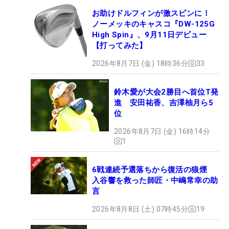
お助けドルフィンが激スピンに！
ノーメッキのキャスコ『DW-125G
High Spin』、9月11日デビュー
【打ってみた】
2026年8月7日 (金) 18時36分
33
鈴木愛が大会2勝目へ首位T発
進 安田祐香、吉澤柚月ら5
位
2026年8月7日 (金) 16時14分
1
6戦連続予選落ちから復活の狼煙
入谷響を救った師匠・中嶋常幸の助
言
2026年8月8日 (土) 07時45分
19