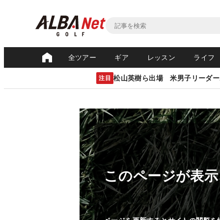
全ツアー
ギア
レッスン
ライフ
松山英樹ら出場 米男子リーダー
注目
このページが表示