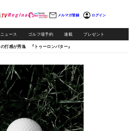
メルマガ登録
ログイン
Sニュース
ゴルフ場予約
連載
プレゼント
しの打感が秀逸 『トゥーロンパター』