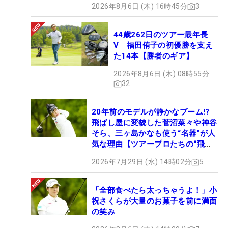
2026年8月6日 (木) 16時45分
3
44歳262日のツアー最年長
V 福田侑子の初優勝を支え
た14本【勝者のギア】
2026年8月6日 (木) 08時55分
32
20年前のモデルが静かなブーム!?
飛ばし屋に変貌した菅沼菜々や神谷
そら、三ヶ島かなも使う“名器”が人
気な理由【ツアープロたちの“飛ば
しギア”】
2026年7月29日 (水) 14時02分
5
「全部食べたら太っちゃうよ！」小
祝さくらが大量のお菓子を前に満面
の笑み