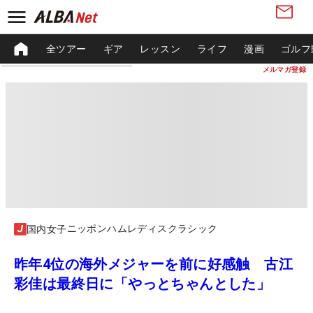
全ツアー
ギア
レッスン
ライフ
漫画
ゴルフ
メルマガ登録
ニッポンハムレディスクラシック
国内女子
昨年4位の海外メジャーを前に好感触 古江
彩佳は最終日に「やっとちゃんとした」