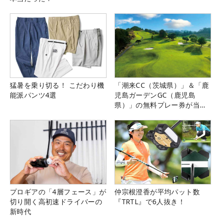
猛暑を乗り切る！ こだわり機
「潮来CC（茨城県）」＆「鹿
能派パンツ4選
児島ガーデンGC（鹿児島
県）」の無料プレー券が当た
る！！
プロギアの「4層フェース」が
仲宗根澄香が平均パット数
切り開く高初速ドライバーの
『TRTL』で6人抜き！
新時代