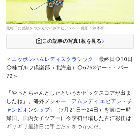
最終日に感触をつかんでいざエビアンへ （撮影：鈴木祥）
この記事の写真
1
枚を見る
＜
ニッポンハムレディスクラシック
最終日◇10日
◇桂ゴルフ倶楽部（北海道）◇6763ヤード・パー
72＞
「やっとちゃんとしたというかビッグスコアが出ま
したね」。海外メジャー「
アムンディ エビアン・チ
ャンピオンシップ
」（7月21日〜24日）を前に一時
帰国、国内女子ツアーに今季初出場した古江彩佳は
ギリギリ最終日に手ごたえをつかんだ。