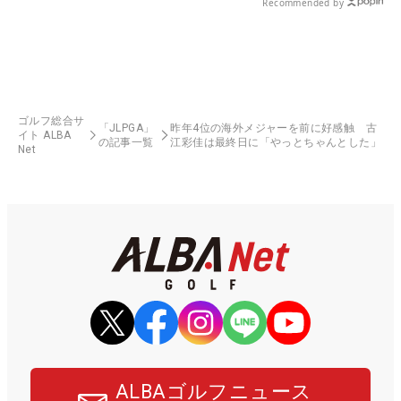
Recommended by
ゴルフ総合サ
「JLPGA」
昨年4位の海外メジャーを前に好感触 古
イト ALBA
の記事一覧
江彩佳は最終日に「やっとちゃんとした」
Net
ALBAゴルフニュース