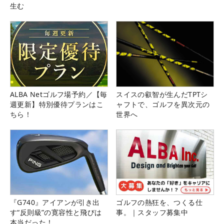
生む
ALBA Netゴルフ場予約／【毎
スイスの叡智が生んだTPTシ
週更新】特別優待プランはこ
ャフトで、ゴルフを異次元の
ちら！
世界へ
『G740』アイアンが引き出
ゴルフの熱狂を、つくる仕
す“反則級”の寛容性と飛びは
事。｜スタッフ募集中
本当だった！