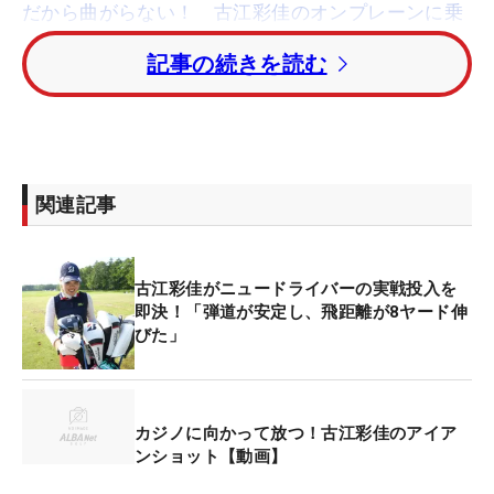
だから曲がらない！ 古江彩佳のオンプレーンに乗
せる『スライド』が上手すぎる
記事の続きを読む
初日にアンダーパーを出したが、2日目、3日目とオ
ーバーパーと苦しいゴルフが続いた。本来の実力か
らすれば物足りない数字だったが、最終日に「67」
とらしさを発揮。トータル4アンダー・26位タイま
関連記事
で順位を上げた。
何よりも大一番に向けて「昨日（3日目）は初日、2
古江彩佳がニュードライバーの実戦投入を
日目と比べて掴んできたのかなというのはあったの
即決！「弾道が安定し、飛距離が8ヤード伸
びた」
で、今日はそれが安定してくれた」と状態が戻って
きたことがうれしい。昨年4位に入り、米ツアーへ
の手応えを手にしたフランスへ。いいかたちで迎え
られそうだ。
カジノに向かって放つ！古江彩佳のアイア
ンショット【動画】