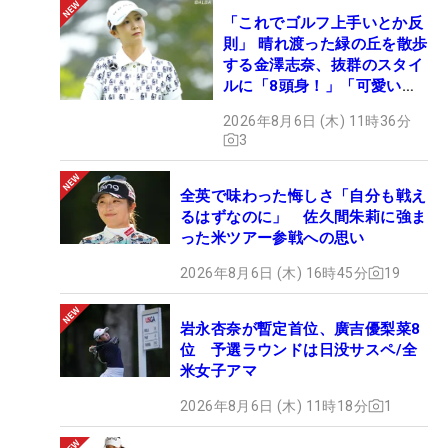
「これでゴルフ上手いとか反
則」 晴れ渡った緑の丘を散歩
する金澤志奈、抜群のスタイ
ルに「8頭身！」「可愛いに
も程がある」
2026年8月6日 (木) 11時36分
3
全英で味わった悔しさ「自分も戦え
るはずなのに」 佐久間朱莉に強ま
った米ツアー参戦への思い
2026年8月6日 (木) 16時45分
19
岩永杏奈が暫定首位、廣吉優梨菜8
位 予選ラウンドは日没サスペ/全
米女子アマ
2026年8月6日 (木) 11時18分
1