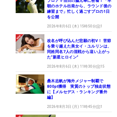
プロアマ当日の脇元華に密着！「早
朝のホテル出発から、ラウンド後の
練習まで」忙しく過ごすプロの1日
を公開
2026年8月6日 (木) 15時50分
1
改名が呼び込んだ悲願の初V！ 苦節
を乗り越えた美女イ・ユルリンは、
同姓同名7人の混戦から這い上がっ
た“新星ヒロイン”
2026年8月6日 (木) 11時30分
15
桑木志帆が海外メジャー制覇で
800pt獲得 実質のトップ独走状態
に【メルセデス・ランキング番外
編】
2026年8月3日 (月) 11時45分
1