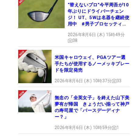
“替えないプロ”今平周吾が10
年ぶりにドライバーチェン
ジ！ UT、5Wは名器を継続使
用中 #男子プロセッティン
グ
2026年8月6日 (木) 15時49分
38
米国キャロウェイ、PGAツアー選
手たちが使用するノーメッキブレー
ドを限定発売
2026年8月6日 (木) 10時37分
33
無念の「全英女子」を終えた山下美
夢有が帰国 きょうだい揃って神戸
の寿司屋で「バースデーディナ
ー？」
2026年8月6日 (木) 10時59分
1