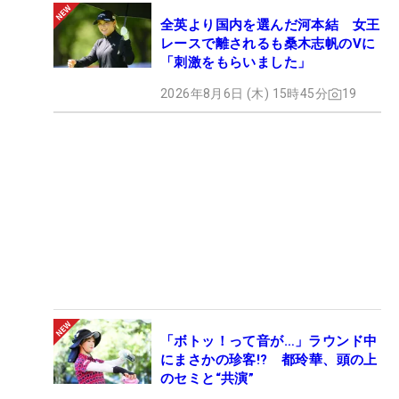
全英より国内を選んだ河本結 女王
レースで離されるも桑木志帆のVに
「刺激をもらいました」
2026年8月6日 (木) 15時45分
19
「ボトッ！って音が…」ラウンド中
にまさかの珍客!? 都玲華、頭の上
のセミと“共演”