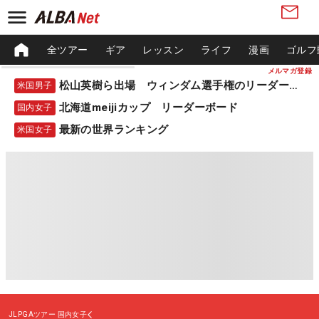
全ツアー
ギア
レッスン
ライフ
漫画
ゴルフ
メルマガ登録
松山英樹ら出場 ウィンダム選手権のリーダーボード
米国男子
北海道meijiカップ リーダーボード
国内女子
最新の世界ランキング
米国女子
JLPGAツアー
国内女子