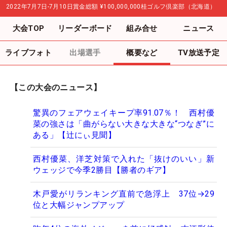
2022年7月7日-7月10日
賞金総額
¥100,000,000
桂ゴルフ倶楽部（北海道）
大会TOP
リーダーボード
組み合せ
ニュース
ライブフォト
出場選手
概要など
TV放送予定
【この大会のニュース】
驚異のフェアウェイキープ率91.07％！ 西村優
菜の強さは「曲がらない大きな大きな“つなぎ”に
ある」【辻にぃ見聞】
西村優菜、洋芝対策で入れた「抜けのいい」新
ウェッジで今季2勝目【勝者のギア】
木戸愛がリランキング直前で急浮上 37位→29
位と大幅ジャンプアップ