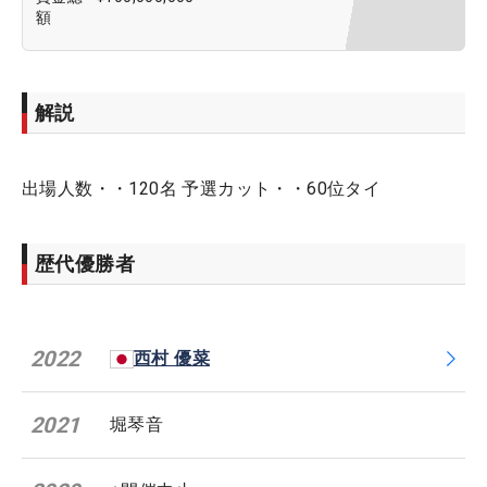
額
解説
出場人数・・120名 予選カット・・60位タイ
歴代優勝者
2022
西村 優菜
2021
堀琴音