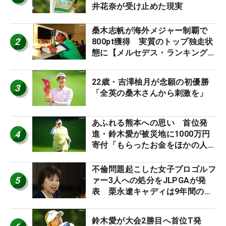
井花奈が受け止めた現実
桑木志帆が海外メジャー制覇で
2
800pt獲得 実質のトップ独走状
態に【メルセデス・ランキング番
外編】
22歳・吉澤柚月が念願の初優勝
3
「全英の桑木さんから刺激を」
あふれる熊本への思い 首位発
4
進・鈴木愛が被災地に1000万円
寄付「もらったお金をほかの人
に」
不倫問題起こした女子プロゴルフ
5
ァー3人への処分をJLPGAが発
表 栗永遼キャディは9年間の立
ち入り禁止
鈴木愛が大会2勝目へ首位T発