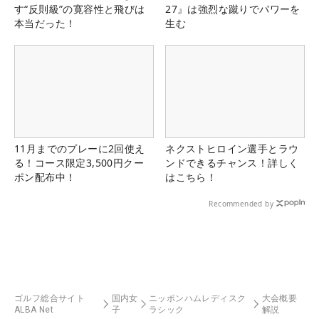
す“反則級”の寛容性と飛びは
27』は強烈な蹴りでパワーを
本当だった！
生む
11月までのプレーに2回使え
ネクストヒロイン選手とラウ
る！コース限定3,500円クー
ンドできるチャンス！詳しく
ポン配布中！
はこちら！
Recommended by
ゴルフ総合サイト
国内女
ニッポンハムレディスク
大会概要
ALBA Net
子
ラシック
解説