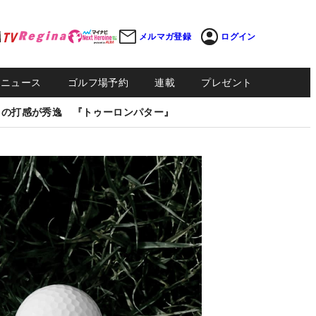
メルマガ登録
ログイン
Sニュース
ゴルフ場予約
連載
プレゼント
しの打感が秀逸 『トゥーロンパター』