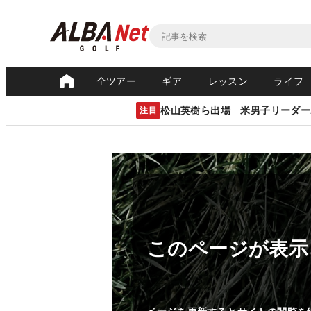
全ツアー
ギア
レッスン
ライフ
松山英樹ら出場 米男子リーダー
注目
このページが表示