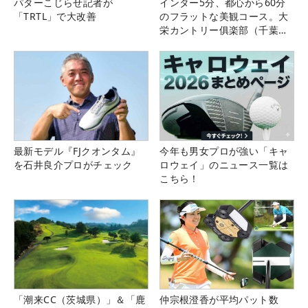
パターこじらせ記者が
インター5分、都心から60分
「TRTL」で大改善
のフラットな美観コース。大
栄カントリー俱楽部（千葉
県）
最新モデル『FJクオンタム』
今年も男女プロが強い「キャ
を石井良介プロがチェック
ロウェイ」のニュース一覧は
こちら！
「潮来CC（茨城県）」＆「鹿
仲宗根澄香が平均パット数