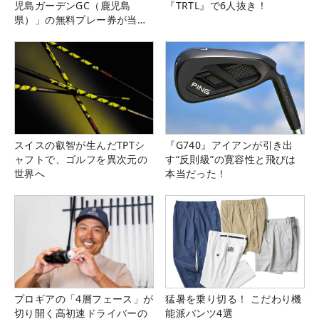
児島ガーデンGC（鹿児島
『TRTL』で6人抜き！
県）」の無料プレー券が当た
る！！
スイスの叡智が生んだTPTシ
『G740』アイアンが引き出
ャフトで、ゴルフを異次元の
す“反則級”の寛容性と飛びは
世界へ
本当だった！
プロギアの「4層フェース」が
猛暑を乗り切る！ こだわり機
切り開く高初速ドライバーの
能派パンツ4選