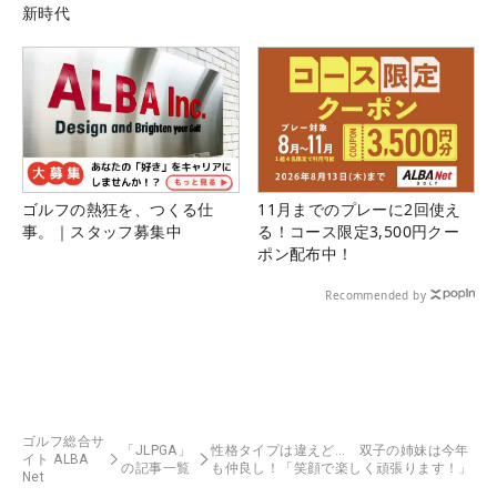
新時代
ゴルフの熱狂を、つくる仕
11月までのプレーに2回使え
事。｜スタッフ募集中
る！コース限定3,500円クー
ポン配布中！
Recommended by
ゴルフ総合サ
「JLPGA」
性格タイプは違えど… 双子の姉妹は今年
イト ALBA
の記事一覧
も仲良し！「笑顔で楽しく頑張ります！」
Net