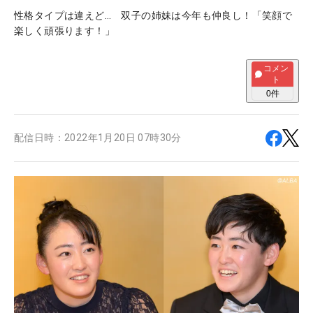
性格タイプは違えど… 双子の姉妹は今年も仲良し！「笑顔で
楽しく頑張ります！」
コメン
ト
0
件
配信日時：
2022年1月20日 07時30分