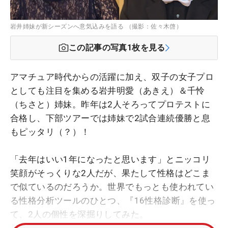
岩井姉妹が新シーズンへ意気込みを語る （撮影：佐々木啓）
この記事の写真
1
枚を見る
アマチュア時代からの活躍に加え、双子の女子プロ
としても注目を集める岩井明愛（あきえ）＆千怜
（ちさと）姉妹。昨年は2人そろってプロテストに
合格し、下部ツアーでは姉妹で2試合連続優勝と息
もピッタリ（？）！
「去年はいい1年になったと思います」とニッコリ
笑顔がそっくりな2人だが、果たして性格はどこま
で似ているのだろうか。世界でもっとも使われてい
る性格分析ツールのひとつ、『16性格診断』を使っ
て、2人の個性を深掘りしてみた。