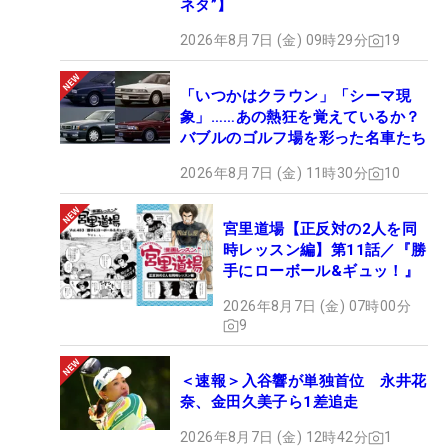
ネタ”】
2026年8月7日 (金) 09時29分
19
「いつかはクラウン」「シーマ現
象」……あの熱狂を覚えているか？
バブルのゴルフ場を彩った名車たち
2026年8月7日 (金) 11時30分
10
宮里道場【正反対の2人を同
時レッスン編】第11話／『勝
手にローボール&ギュッ！』
2026年8月7日 (金) 07時00分
9
＜速報＞入谷響が単独首位 永井花
奈、金田久美子ら1差追走
2026年8月7日 (金) 12時42分
1