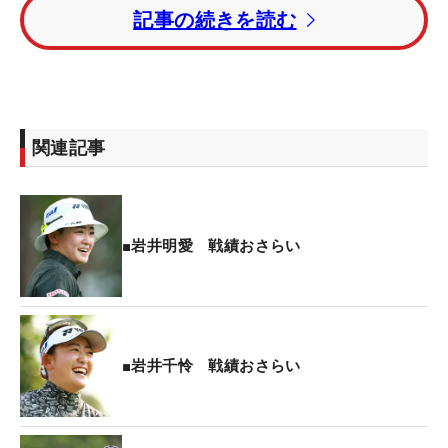
記事の続きを読む
明愛は『主人公型』（強い存在感と天性のリーダー
シップを備え、他人の気持ちに配慮しながら、自分
の意見を正直に発することができる）、千怜は『領
事官型』（ムードメーカーとなり、スポットライト
を浴びながら、チームを勝利や名声へと導く）の診
関連記事
断結果に。タイプは分かれた2人だが、2022年も目
指す目標は同じ！昨年を振り返りつつ、今年への意
気込みを語ってもらった。
■岩井明愛 戦績おさらい
―タイプは分かれましたが（笑）、去年は2人で一
緒にプロテストも合格。ステップでも優勝しました
が、どんな1年でしたか？
■岩井千怜 戦績おさらい
明愛「プロテストも2人で受かることができました
し、1勝ずつもできましたし、最後のQTだけ思った
ようにいかなかったけど、それでも良い1年になっ