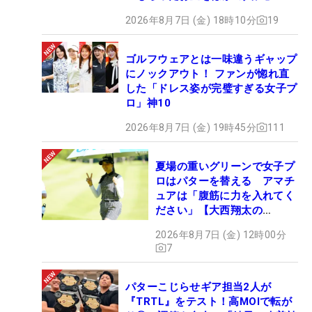
2026年8月7日 (金) 18時10分
19
ゴルフウェアとは一味違うギャップ
にノックアウト！ ファンが惚れ直
した「ドレス姿が完璧すぎる女子プ
ロ」神10
2026年8月7日 (金) 19時45分
111
夏場の重いグリーンで女子プ
ロはパターを替える アマチ
ュアは「腹筋に力を入れてく
ださい」【大西翔太の
HOTSHOT】
2026年8月7日 (金) 12時00分
7
パターこじらせギア担当2人が
『TRTL』をテスト！高MOIで転が