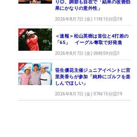
り◎、調節も自在で「結果の改善効
果にかなりの意外性」
2026年8月7日 (金) 11時15分
18
＜速報＞松山英樹は首位と4打差の
「65」 イーグル奪取で好発進
2026年8月7日 (金) 06時59分
1
笹生優花主催ジュニアイベントに宮
里美香らが参加「純粋にゴルフを楽
しんでほしい」
2026年8月7日 (金) 07時15分
19