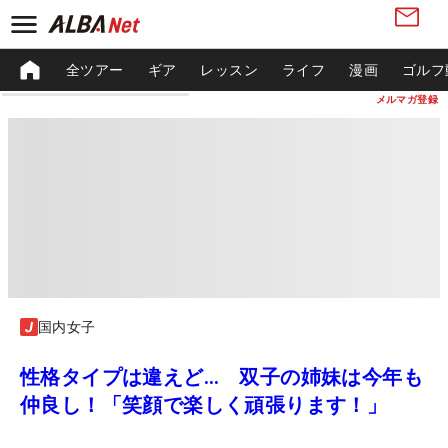
全ツアー
ギア
レッスン
ライフ
漫画
ゴルフ
メルマガ登録
国内女子
性格タイプは違えど… 双子の姉妹は今年も
仲良し！「笑顔で楽しく頑張ります！」