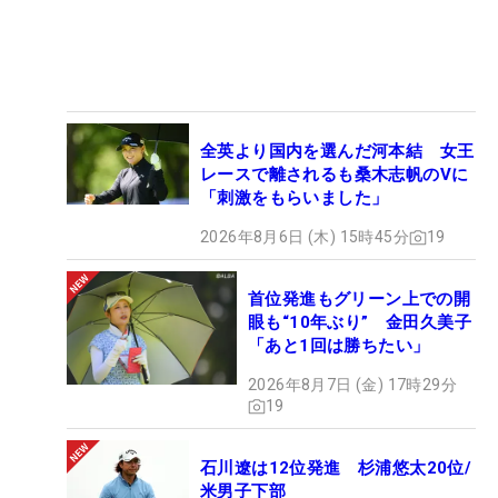
全英より国内を選んだ河本結 女王
レースで離されるも桑木志帆のVに
「刺激をもらいました」
2026年8月6日 (木) 15時45分
19
首位発進もグリーン上での開
眼も“10年ぶり” 金田久美子
「あと1回は勝ちたい」
2026年8月7日 (金) 17時29分
19
石川遼は12位発進 杉浦悠太20位/
米男子下部