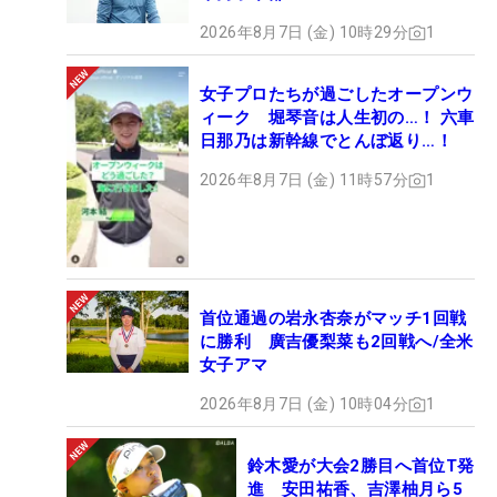
2026年8月7日 (金) 10時29分
1
女子プロたちが過ごしたオープンウ
ィーク 堀琴音は人生初の…！ 六車
日那乃は新幹線でとんぼ返り…！
2026年8月7日 (金) 11時57分
1
首位通過の岩永杏奈がマッチ1回戦
に勝利 廣吉優梨菜も2回戦へ/全米
女子アマ
2026年8月7日 (金) 10時04分
1
鈴木愛が大会2勝目へ首位T発
進 安田祐香、吉澤柚月ら5