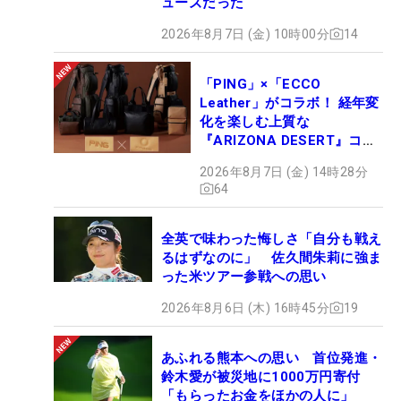
ューズだった
2026年8月7日 (金) 10時00分
14
「PING」×「ECCO
Leather」がコラボ！ 経年変
化を楽しむ上質な
『ARIZONA DESERT』コレ
クション、9月15日限定デビ
2026年8月7日 (金) 14時28分
ュー
64
全英で味わった悔しさ「自分も戦え
るはずなのに」 佐久間朱莉に強ま
った米ツアー参戦への思い
2026年8月6日 (木) 16時45分
19
あふれる熊本への思い 首位発進・
鈴木愛が被災地に1000万円寄付
「もらったお金をほかの人に」