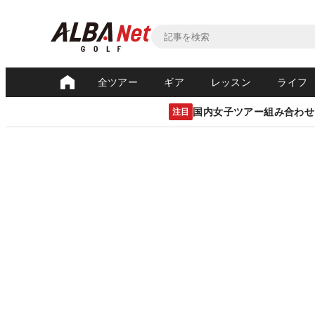
全ツアー
ギア
レッスン
ライフ
国内女子ツアー組み合わせ
注目