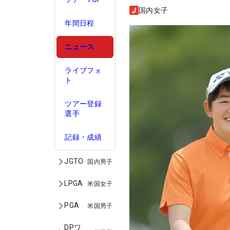
国内女子
年間日程
ニュース
ライブフォ
ト
ツアー登録
選手
記録・成績
JGTO
国内男子
LPGA
米国女子
PGA
米国男子
DPワ