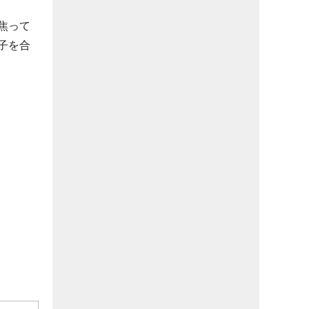
焦って
子を合