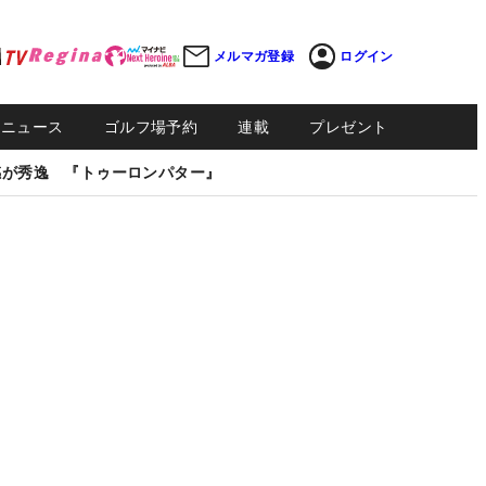
メルマガ登録
ログイン
Sニュース
ゴルフ場予約
連載
プレゼント
感が秀逸 『トゥーロンパター』