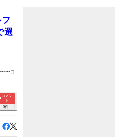
ルフ
で選
怜〜〜コ
コメン
ト
0
件