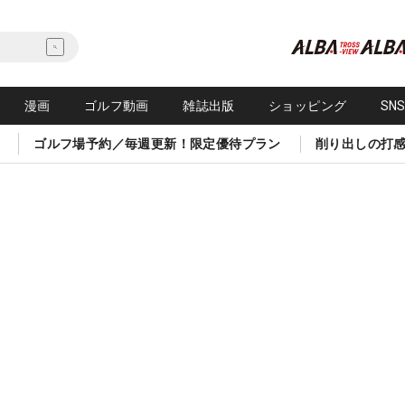
漫画
ゴルフ動画
雑誌出版
ショッピング
SN
ゴルフ場予約／毎週更新！限定優待プラン
削り出しの打