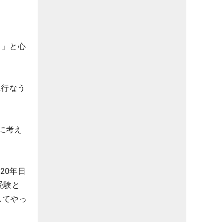
う」と心
に行なう
に考え
20年日
受験と
してやっ