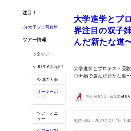
注目！
大学進学とプロ
女子プロ写真館
界注目の双子
ツアー情報
んだ新たな道
全ツアー
JLPGA
国内女子
大学進学とプロテスト受験
ロナ禍で選んだ新たな道
今週の大会
リーダーボ
ード
所属
ALBA Net編集部
ALBA
ツアーメニ
ュー
配信日時：
2021年2月4日 15
ツアーTOP