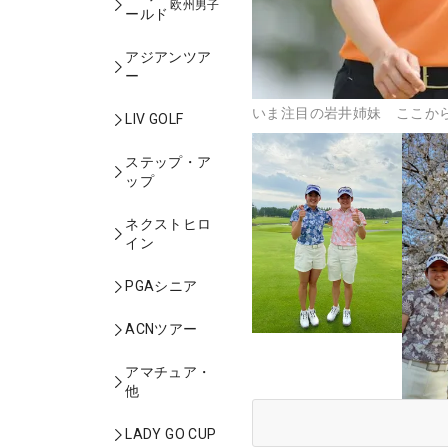
欧州男子
ールド
アジアンツア
ー
いま注目の岩井姉妹 ここか
LIV GOLF
ステップ・ア
ップ
ネクストヒロ
イン
PGAシニア
ACNツアー
アマチュア・
他
LADY GO CUP