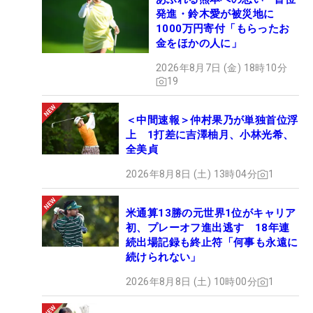
発進・鈴木愛が被災地に
1000万円寄付「もらったお
金をほかの人に」
2026年8月7日 (金) 18時10分
19
＜中間速報＞仲村果乃が単独首位浮
上 1打差に吉澤柚月、小林光希、
全美貞
2026年8月8日 (土) 13時04分
1
米通算13勝の元世界1位がキャリア
初、プレーオフ進出逃す 18年連
続出場記録も終止符「何事も永遠に
続けられない」
2026年8月8日 (土) 10時00分
1