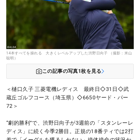
14本すべてを操れる 大きくレベルアップした渋野日向子 （撮影：米山
聡明）
この記事の写真
1
枚を見る
＜樋口久子 三菱電機レディス 最終日◇31日◇武
蔵丘ゴルフコース（埼玉県）◇6650ヤード・パー
72＞
“劇的勝利”で、渋野日向子が3週前の「スタンレーレ
ディス」に続く今季2勝目。正規の18番ティでは2打
差で「イーグルを獲るしかない」絶体絶命の状況か