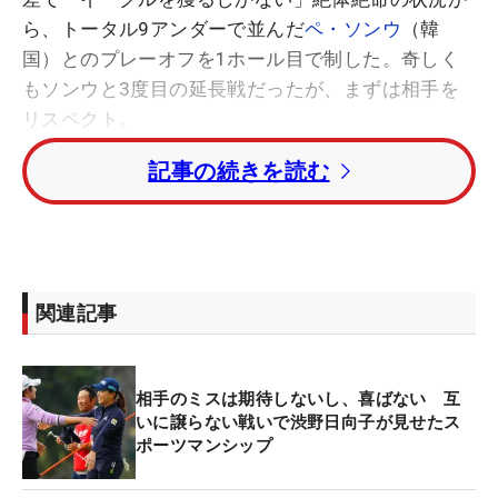
ら、トータル9アンダーで並んだ
ペ・ソンウ
（韓
国）とのプレーオフを1ホール目で制した。奇しく
もソンウと3度目の延長戦だったが、まずは相手を
リスペクト。
記事の続きを読む
渋野日向子、最強の14本【セッティング写真】
「初優勝でも、前回のスタンレーでもプレーオフさ
せてもらって、やっぱりソンウさんと回るとすごく
リズムも良くなりますし、楽しく回れるのですごく
関連記事
今日は楽しみにしてましたし、やっぱり楽しかっ
た。相手の良いプレーにはすごく自分も頑張らなき
ゃと思わされますし、今回もソンウさんは長いパッ
相手のミスは期待しないし、喜ばない 互
トを入れたり、チャンスにつける回数も多かったの
いに譲らない戦いで渋野日向子が見せたス
ポーツマンシップ
で、自分の足りない所がすごく見えるなと思いなが
ら回ってました」（渋野）