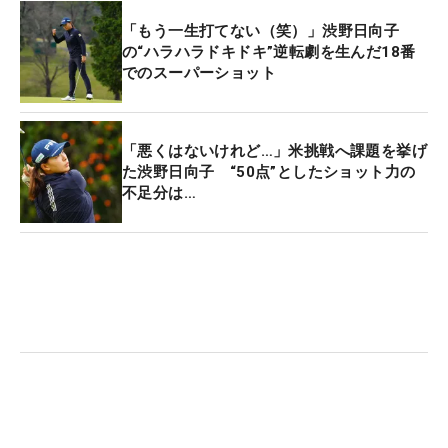
「もう一生打てない（笑）」渋野日向子
正規の18番ではオナーのソンウが強振して残り210
の“ハラハラドキドキ”逆転劇を生んだ18番
ヤード地点のFWど真ん中まで飛ばしたが、「ギアを
でのスーパーショット
入れた」渋野も呼応してマン振り。同じく198ヤー
ド地点のFWど真ん中に運んでバーディに繋げた。勝
負のかかる極限状態でも連続して再現性を見せたこ
「悪くはないけれど…」米挑戦へ課題を挙げ
とを問われ、素直に喜ぶ。
た渋野日向子 “50点”としたショット力の
不足分は…
「左足下がりからめちゃくちゃミスした一週間。18
番もそのライが残りますし、カチ上げた瞬間に右に
ペラーっと行くので、なるべくボールと友達でいた
いと思って目線を低く。切り返しが早くならないよ
う、冷静にティショットもセカンドも。（18番ティ
ショットは2度とも）フィニッシュが取れないくら
いのマン振りですけど、切り返しが先週より出来て
るからこそ真っすぐ行ったと思うので、そこが出来
たのは嬉しいです」