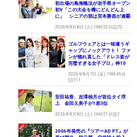
初出場の鳥海颯汰が岩手県オープン
初V「この大会を機にどんどん上
に」 シニアの部は宮本勝昌が連覇
2026年8月8日 (土) 18時25分
72
ゴルフウェアとは一味違うギ
ャップにノックアウト！ ファ
ンが惚れ直した「ドレス姿が
完璧すぎる女子プロ」神10
2026年8月7日 (金) 19時45分
111
安田祐香、吉澤柚月が首位タイ浮
上 金田久美子が1差3位
2026年8月8日 (土) 16時21分
1
2006年発売の『ツアーAD PT』が