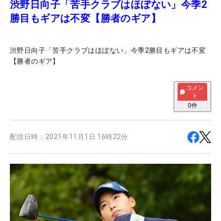
渋野日向子「苦手クラブはほぼない」今季2
勝目もギアは不変【勝者のギア】
渋野日向子「苦手クラブはほぼない」今季2勝目もギアは不変
【勝者のギア】
コメン
ト
0
件
配信日時：
2021年11月1日 16時22分