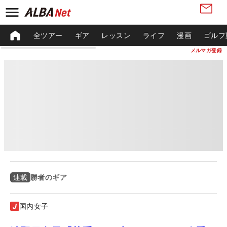
全ツアー
ギア
レッスン
ライフ
漫画
ゴルフ
メルマガ登録
勝者のギア
連載
国内女子