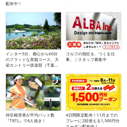
配布中！
インター5分、都心から60分
ゴルフの熱狂を、つくる仕
のフラットな美観コース。大
事。｜スタッフ募集中
栄カントリー俱楽部（千葉
県）
仲宗根澄香が平均パット数
4日間限定配布！11月までの
『TRTL』で6人抜き！
プレーに2回使える1,500円分
クーポン配布中！