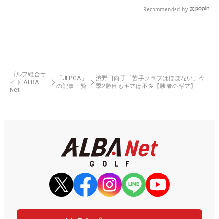
Recommended by
ゴルフ総合サ
「JLPGA」
渋野日向子「苦手クラブはほぼない」今
イト ALBA
の記事一覧
季2勝目もギアは不変【勝者のギア】
Net