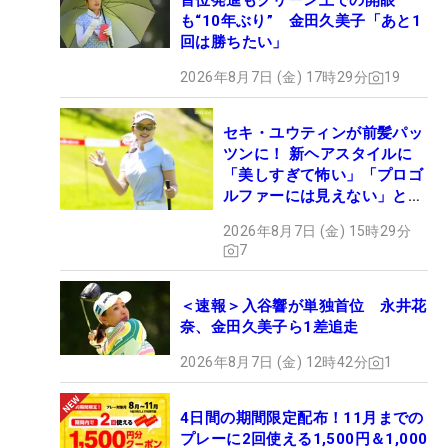
首位発進もグリーン上での開眼
も“10年ぶり” 金田久美子「あと1
回は勝ちたい」
2026年8月7日 (金) 17時29分
19
セキ・ユウティンが前髪パッ
ツンに！ 新ヘアスタイルに
「美しすぎて怖い」「プロゴ
ルファーには見えない」とコ
メント殺到
2026年8月7日 (金) 15時29分
7
＜速報＞入谷響が単独首位 永井花
奈、金田久美子ら1差追走
2026年8月7日 (金) 12時42分
1
4日間の期間限定配布！11月までの
プレーに2回使える1,500円＆1,000