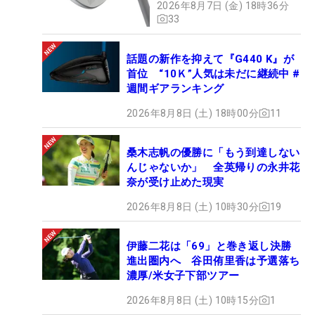
2026年8月7日 (金) 18時36分
33
話題の新作を抑えて『G440 K』が
首位 “10Ｋ”人気は未だに継続中 #
週間ギアランキング
2026年8月8日 (土) 18時00分
11
桑木志帆の優勝に「もう到達しない
んじゃないか」 全英帰りの永井花
奈が受け止めた現実
2026年8月8日 (土) 10時30分
19
伊藤二花は「69」と巻き返し決勝
進出圏内へ 谷田侑里香は予選落ち
濃厚/米女子下部ツアー
2026年8月8日 (土) 10時15分
1