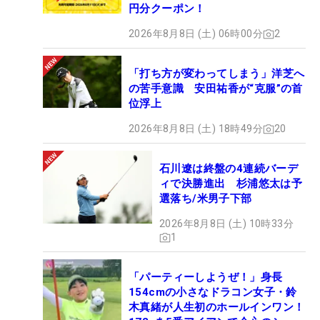
円分クーポン！
2026年8月8日 (土) 06時00分
2
「打ち方が変わってしまう」洋芝へ
の苦手意識 安田祐香が“克服”の首
位浮上
2026年8月8日 (土) 18時49分
20
石川遼は終盤の4連続バーデ
ィで決勝進出 杉浦悠太は予
選落ち/米男子下部
2026年8月8日 (土) 10時33分
1
「パーティーしようぜ！」身長
154cmの小さなドラコン女子・鈴
木真緒が人生初のホールインワン！