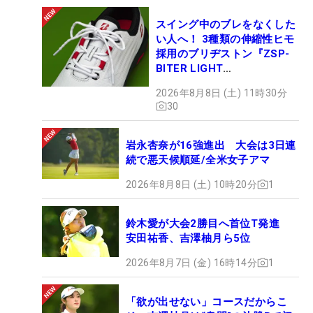
スイング中のブレをなくした
い人へ！ 3種類の伸縮性ヒモ
採用のブリヂストン『ZSP-
BITER LIGHT
MAGICLACE』、8月8日デビ
2026年8月8日 (土) 11時30分
ュー
30
岩永杏奈が16強進出 大会は3日連
続で悪天候順延/全米女子アマ
2026年8月8日 (土) 10時20分
1
鈴木愛が大会2勝目へ首位T発進
安田祐香、吉澤柚月ら5位
2026年8月7日 (金) 16時14分
1
「欲が出せない」コースだからこ