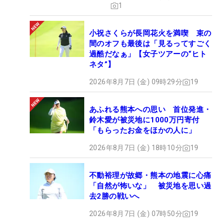
1
小祝さくらが長岡花火を満喫 束の
間のオフも最後は「見るってすごく
過酷だなぁ」【女子ツアーの“ヒト
ネタ”】
2026年8月7日 (金) 09時29分
19
あふれる熊本への思い 首位発進・
鈴木愛が被災地に1000万円寄付
「もらったお金をほかの人に」
2026年8月7日 (金) 18時10分
19
不動裕理が故郷・熊本の地震に心痛
「自然が怖いな」 被災地を思い過
去2勝の戦いへ
2026年8月7日 (金) 07時50分
19