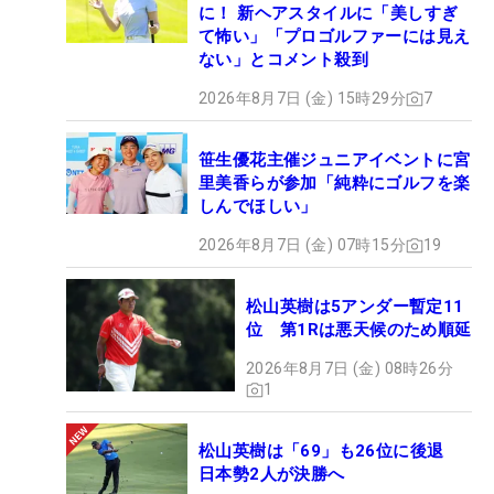
に！ 新ヘアスタイルに「美しすぎ
て怖い」「プロゴルファーには見え
ない」とコメント殺到
2026年8月7日 (金) 15時29分
7
笹生優花主催ジュニアイベントに宮
里美香らが参加「純粋にゴルフを楽
しんでほしい」
2026年8月7日 (金) 07時15分
19
松山英樹は5アンダー暫定11
位 第1Rは悪天候のため順延
2026年8月7日 (金) 08時26分
1
松山英樹は「69」も26位に後退
日本勢2人が決勝へ