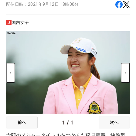
配信日時：
2021年9月12日 18時00分
国内女子
1
/
1
前へ
次へ
念願のメジャータイトルをつかんだ稲見萌寧 快進撃