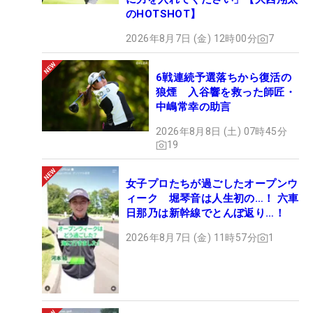
のHOTSHOT】
2026年8月7日 (金) 12時00分
7
6戦連続予選落ちから復活の
狼煙 入谷響を救った師匠・
中嶋常幸の助言
2026年8月8日 (土) 07時45分
19
女子プロたちが過ごしたオープンウ
ィーク 堀琴音は人生初の…！ 六車
日那乃は新幹線でとんぼ返り…！
2026年8月7日 (金) 11時57分
1