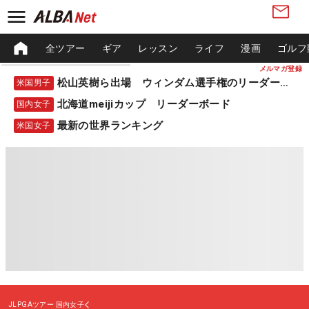
全ツアー
ギア
レッスン
ライフ
漫画
ゴルフ
メルマガ登録
松山英樹ら出場 ウィンダム選手権のリーダーボード
米国男子
北海道meijiカップ リーダーボード
国内女子
最新の世界ランキング
米国女子
JLPGAツアー
国内女子