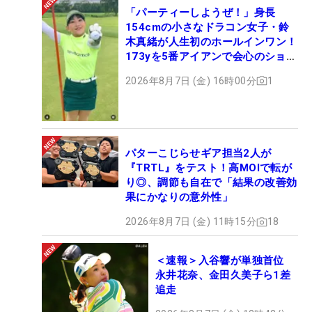
「パーティーしようぜ！」身長
154cmの小さなドラコン女子・鈴
木真緒が人生初のホールインワン！
173yを5番アイアンで会心のショッ
ト
2026年8月7日 (金) 16時00分
1
パターこじらせギア担当2人が
『TRTL』をテスト！高MOIで転が
り◎、調節も自在で「結果の改善効
果にかなりの意外性」
2026年8月7日 (金) 11時15分
18
＜速報＞入谷響が単独首位
永井花奈、金田久美子ら1差
追走