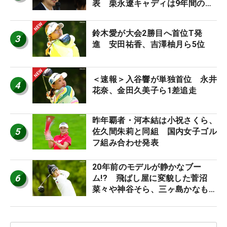
表 栗永遼キャディは9年間の立
ち入り禁止
鈴木愛が大会2勝目へ首位T発
3
進 安田祐香、吉澤柚月ら5位
＜速報＞入谷響が単独首位 永井
4
花奈、金田久美子ら1差追走
昨年覇者・河本結は小祝さくら、
5
佐久間朱莉と同組 国内女子ゴル
フ組み合わせ発表
20年前のモデルが静かなブー
6
ム!? 飛ばし屋に変貌した菅沼
菜々や神谷そら、三ヶ島かなも使
う“名器”が人気な理由【ツアープ
ロたちの“飛ばしギア”】