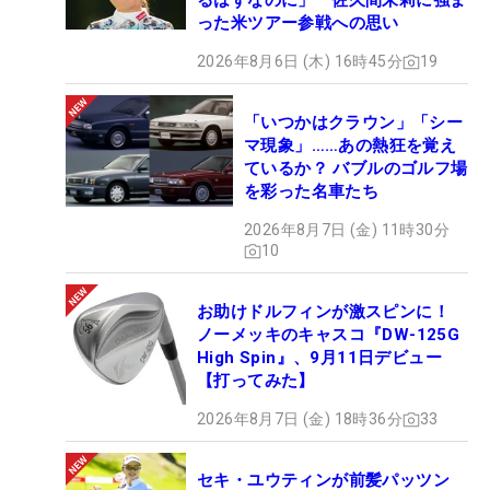
るはずなのに」 佐久間朱莉に強ま
った米ツアー参戦への思い
2026年8月6日 (木) 16時45分
19
「いつかはクラウン」「シー
マ現象」……あの熱狂を覚え
ているか？ バブルのゴルフ場
を彩った名車たち
2026年8月7日 (金) 11時30分
10
お助けドルフィンが激スピンに！
ノーメッキのキャスコ『DW-125G
High Spin』、9月11日デビュー
【打ってみた】
2026年8月7日 (金) 18時36分
33
セキ・ユウティンが前髪パッツン