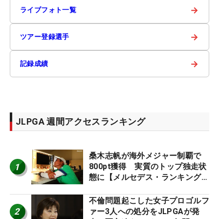
→
ライブフォト一覧
→
ツアー登録選手
→
記録成績
JLPGA 週間アクセスランキング
桑木志帆が海外メジャー制覇で
1
800pt獲得 実質のトップ独走状
態に【メルセデス・ランキング番
外編】
不倫問題起こした女子プロゴルフ
2
ァー3人への処分をJLPGAが発