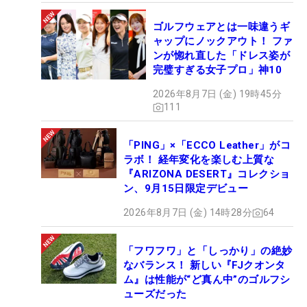
ゴルフウェアとは一味違うギ
ャップにノックアウト！ ファ
ンが惚れ直した「ドレス姿が
完璧すぎる女子プロ」神10
2026年8月7日 (金) 19時45分
111
「PING」×「ECCO Leather」がコ
ラボ！ 経年変化を楽しむ上質な
『ARIZONA DESERT』コレクショ
ン、9月15日限定デビュー
2026年8月7日 (金) 14時28分
64
「フワフワ」と「しっかり」の絶妙
なバランス！ 新しい『FJクオンタ
ム』は性能が“ど真ん中”のゴルフシ
ューズだった