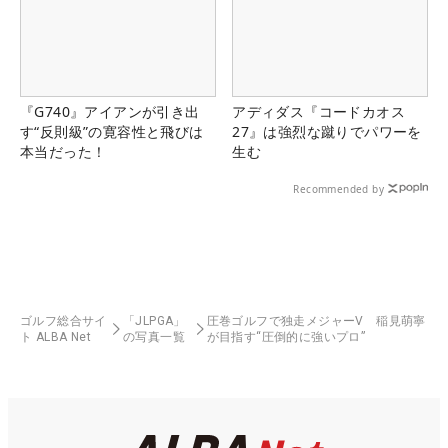
『G740』アイアンが引き出
アディダス『コードカオス
す“反則級”の寛容性と飛びは
27』は強烈な蹴りでパワーを
本当だった！
生む
Recommended by
ゴルフ総合サイ
「JLPGA」
圧巻ゴルフで独走メジャーV 稲見萌寧
ト ALBA Net
の写真一覧
が目指す“圧倒的に強いプロ”