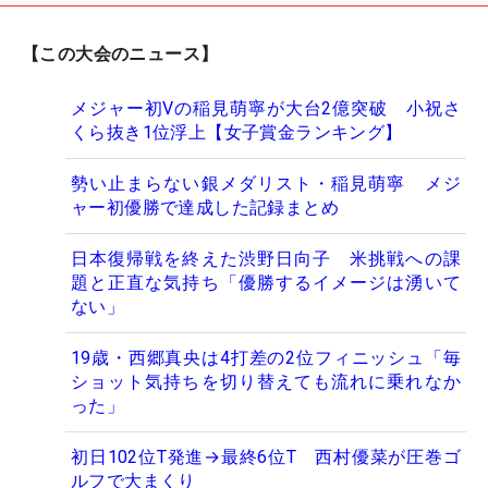
【この大会のニュース】
メジャー初Vの稲見萌寧が大台2億突破 小祝さ
くら抜き1位浮上【女子賞金ランキング】
勢い止まらない銀メダリスト・稲見萌寧 メジ
ャー初優勝で達成した記録まとめ
日本復帰戦を終えた渋野日向子 米挑戦への課
題と正直な気持ち「優勝するイメージは湧いて
ない」
19歳・西郷真央は4打差の2位フィニッシュ「毎
ショット気持ちを切り替えても流れに乗れなか
った」
初日102位T発進→最終6位T 西村優菜が圧巻ゴ
ルフで大まくり