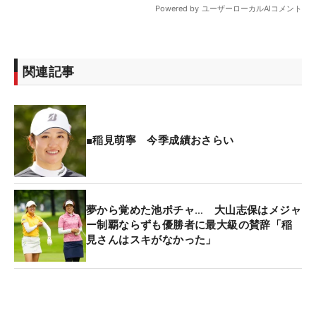
関連記事
■稲見萌寧 今季成績おさらい
夢から覚めた池ポチャ… 大山志保はメジャ
ー制覇ならずも優勝者に最大級の賛辞「稲
見さんはスキがなかった」