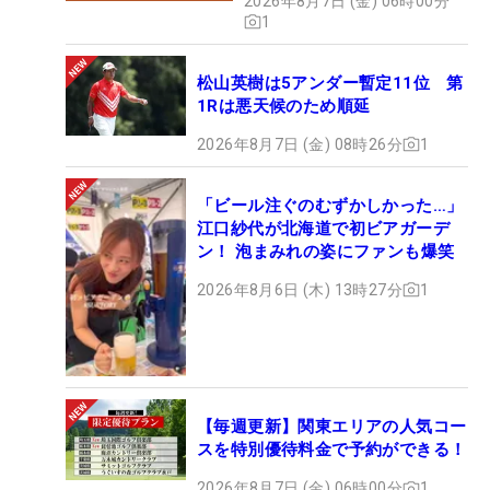
2026年8月7日 (金) 06時00分
1
松山英樹は5アンダー暫定11位 第
1Rは悪天候のため順延
2026年8月7日 (金) 08時26分
1
「ビール注ぐのむずかしかった…」
江口紗代が北海道で初ビアガーデ
ン！ 泡まみれの姿にファンも爆笑
2026年8月6日 (木) 13時27分
1
【毎週更新】関東エリアの人気コー
スを特別優待料金で予約ができる！
2026年8月7日 (金) 06時00分
1