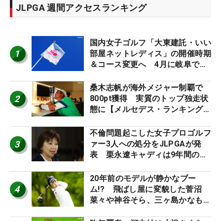
JLPGA 週間アクセスランキング
国内女子ゴルフ「大東建託・いい
1
部屋ネットレディス」の開催時期
＆コース変更へ 4月に岐阜で開
催
桑木志帆が海外メジャー制覇で
2
800pt獲得 実質のトップ独走状
態に【メルセデス・ランキング番
外編】
不倫問題起こした女子プロゴルフ
3
ァー3人への処分をJLPGAが発
表 栗永遼キャディは9年間の立
ち入り禁止
20年前のモデルが静かなブー
4
ム!? 飛ばし屋に変貌した菅沼
菜々や神谷そら、三ヶ島かなも使
う“名器”が人気な理由【ツアープ