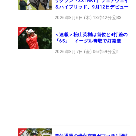
リクソン『ZXi RKT』フェアウェイ
＆ハイブリッド、9月12日デビュー
2026年8月6日 (木) 13時42分
33
＜速報＞松山英樹は首位と4打差の
「65」 イーグル奪取で好発進
2026年8月7日 (金) 06時59分
1
首位通過の岩永杏奈がマッチ1回戦