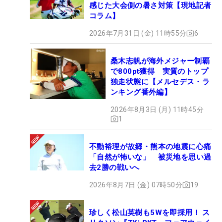
感じた大会側の暑さ対策【現地記者
コラム】
2026年7月31日 (金) 11時55分
6
桑木志帆が海外メジャー制覇
で800pt獲得 実質のトップ
独走状態に【メルセデス・ラ
ンキング番外編】
2026年8月3日 (月) 11時45分
1
不動裕理が故郷・熊本の地震に心痛
「自然が怖いな」 被災地を思い過
去2勝の戦いへ
2026年8月7日 (金) 07時50分
19
珍しく松山英樹も5Wを即採用！ ス