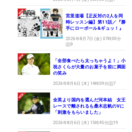
宮里道場【正反対の2人を同
時レッスン編】第11話／『勝
手にローボール&ギュッ！』
2026年8月7日 (金) 07時00分
9
「全部食べたら太っちゃうよ！」小
祝さくらが大量のお菓子を前に満面
の笑み
2026年8月6日 (木) 14時09分
7
全英より国内を選んだ河本結 女王
レースで離されるも桑木志帆のVに
「刺激をもらいました」
2026年8月6日 (木) 15時45分
19