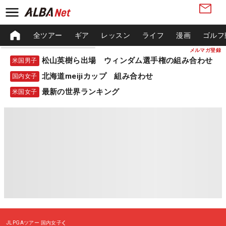
全ツアー
ギア
レッスン
ライフ
漫画
ゴルフ
メルマガ登録
松山英樹ら出場 ウィンダム選手権の組み合わせ
米国男子
北海道meijiカップ 組み合わせ
国内女子
最新の世界ランキング
米国女子
JLPGAツアー
国内女子