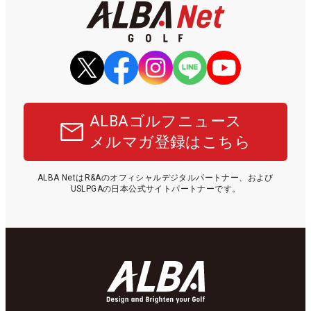
ALBAゴルフニュース
メルマガ登録はこちら
ALBA NetはR&Aのオフィシャルデジタルパートナー、および
USLPGAの日本公式サイトパートナーです。