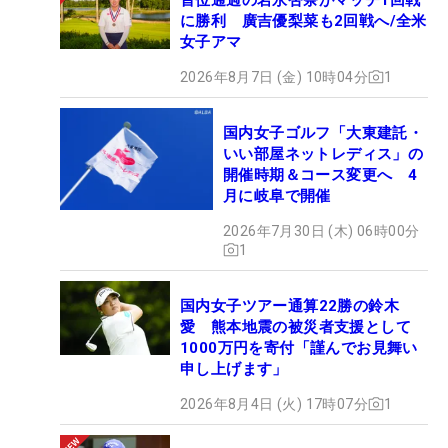
に勝利 廣吉優梨菜も2回戦へ/全米
女子アマ
2026年8月7日 (金) 10時04分
1
国内女子ゴルフ「大東建託・
いい部屋ネットレディス」の
開催時期＆コース変更へ 4
月に岐阜で開催
2026年7月30日 (木) 06時00分
1
国内女子ツアー通算22勝の鈴木
愛 熊本地震の被災者支援として
1000万円を寄付「謹んでお見舞い
申し上げます」
2026年8月4日 (火) 17時07分
1