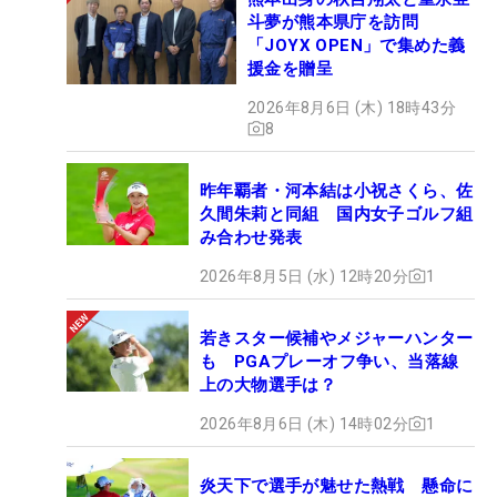
斗夢が熊本県庁を訪問
「JOYX OPEN」で集めた義
援金を贈呈
2026年8月6日 (木) 18時43分
8
昨年覇者・河本結は小祝さくら、佐
久間朱莉と同組 国内女子ゴルフ組
み合わせ発表
2026年8月5日 (水) 12時20分
1
若きスター候補やメジャーハンター
も PGAプレーオフ争い、当落線
上の大物選手は？
2026年8月6日 (木) 14時02分
1
炎天下で選手が魅せた熱戦 懸命に