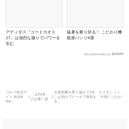
アディダス『コードカオス
猛暑を乗り切る！ こだわり機
27』は強烈な蹴りでパワーを
能派パンツ4選
生む
Recommended by
ゴルフ総合サ
出場危機を乗り越えて2位 ささきしょう
「JLPGA」
イト ALBA
こは初のプレーオフ敗戦も「今後につなが
の記事一覧
Net
る」