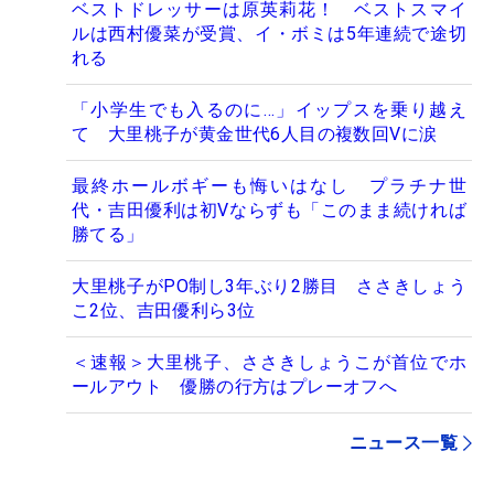
ベストドレッサーは原英莉花！ ベストスマイ
ルは西村優菜が受賞、イ・ボミは5年連続で途切
れる
「小学生でも入るのに…」イップスを乗り越え
て 大里桃子が黄金世代6人目の複数回Vに涙
最終ホールボギーも悔いはなし プラチナ世
代・吉田優利は初Vならずも「このまま続ければ
勝てる」
大里桃子がPO制し3年ぶり2勝目 ささきしょう
こ2位、吉田優利ら3位
＜速報＞大里桃子、ささきしょうこが首位でホ
ールアウト 優勝の行方はプレーオフへ
ニュース一覧