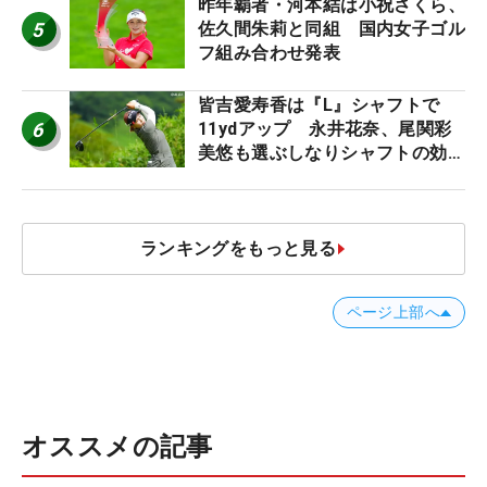
ロたちの“飛ばしギア”】
昨年覇者・河本結は小祝さくら、
5
佐久間朱莉と同組 国内女子ゴル
フ組み合わせ発表
皆吉愛寿香は『L』シャフトで
6
11ydアップ 永井花奈、尾関彩
美悠も選ぶしなりシャフトの効果
【ツアープロたちの“飛ばしギ
ア”】
ランキングをもっと見る
ページ上部へ
オススメの記事