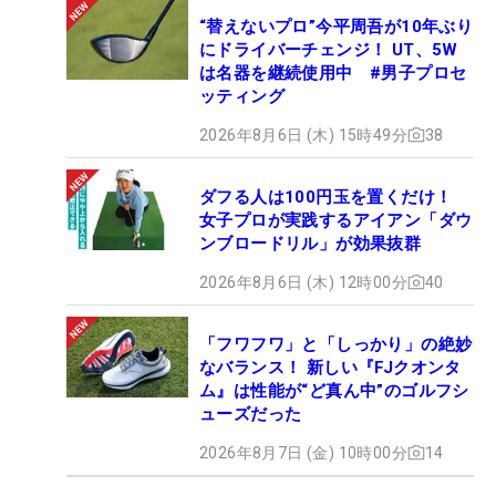
“替えないプロ”今平周吾が10年ぶり
にドライバーチェンジ！ UT、5W
は名器を継続使用中 #男子プロセ
ッティング
2026年8月6日 (木) 15時49分
38
ダフる人は100円玉を置くだけ！
女子プロが実践するアイアン「ダウ
ンブロードリル」が効果抜群
2026年8月6日 (木) 12時00分
40
「フワフワ」と「しっかり」の絶妙
なバランス！ 新しい『FJクオンタ
ム』は性能が“ど真ん中”のゴルフシ
ューズだった
2026年8月7日 (金) 10時00分
14