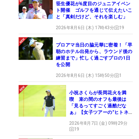
笹生優花が6度目のジュニアイベン
ト開催 ゴルフを通じて伝えたいこ
と「真剣だけど、それを楽しむ」
2026年8月6日 (木) 17時43分
19
プロアマ当日の脇元華に密着！「早
朝のホテル出発から、ラウンド後の
練習まで」忙しく過ごすプロの1日
を公開
2026年8月6日 (木) 15時50分
1
小祝さくらが長岡花火を満
喫 束の間のオフも最後は
「見るってすごく過酷だな
ぁ」【女子ツアーの“ヒトネ
タ”】
2026年8月7日 (金) 09時29分
19