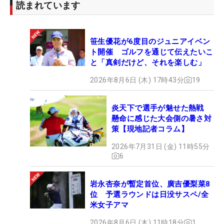
読まれています
笹生優花が6度目のジュニアイベン
ト開催 ゴルフを通じて伝えたいこ
と「真剣だけど、それを楽しむ」
2026年8月6日 (木) 17時43分
19
炎天下で選手が魅せた熱戦
懸命に感じた大会側の暑さ対
策【現地記者コラム】
2026年7月31日 (金) 11時55分
6
岩永杏奈が暫定首位、廣吉優梨菜8
位 予選ラウンドは日没サスペ/全
米女子アマ
2026年8月6日 (木) 11時18分
1