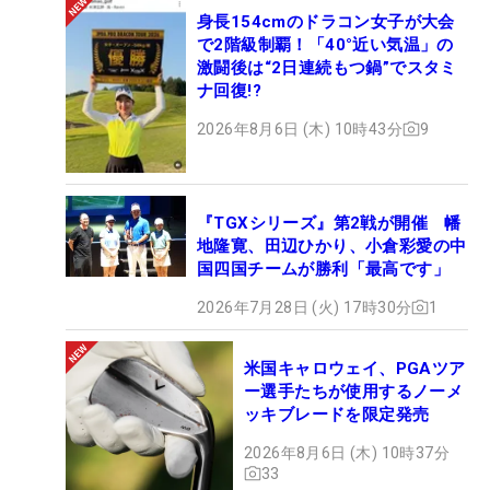
身長154cmのドラコン女子が大会
で2階級制覇！「40°近い気温」の
激闘後は“2日連続もつ鍋”でスタミ
ナ回復!?
2026年8月6日 (木) 10時43分
9
『TGXシリーズ』第2戦が開催 幡
地隆寛、田辺ひかり、小倉彩愛の中
国四国チームが勝利「最高です」
2026年7月28日 (火) 17時30分
1
米国キャロウェイ、PGAツア
ー選手たちが使用するノーメ
ッキブレードを限定発売
2026年8月6日 (木) 10時37分
33