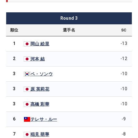
Round
3
順位
選手名
SC
1
-13
岡山 絵里
2
-12
河本 結
3
-10
ペ・ソンウ
3
-10
原 英莉花
3
-10
髙橋 彩華
6
-9
テレサ・ルー
7
-8
稲見 萌寧