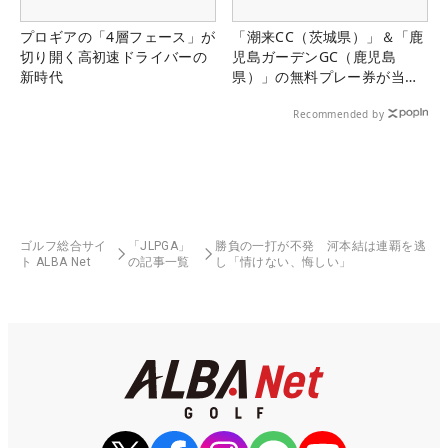
プロギアの「4層フェース」が
「潮来CC（茨城県）」＆「鹿
切り開く高初速ドライバーの
児島ガーデンGC（鹿児島
新時代
県）」の無料プレー券が当た
る！！
Recommended by
ゴルフ総合サイ
「JLPGA」
勝負の一打が不発 河本結は連覇を逃
ト ALBA Net
の記事一覧
し「情けない、悔しい」