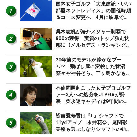
国内女子ゴルフ「大東建託・いい
1
部屋ネットレディス」の開催時期
＆コース変更へ 4月に岐阜で開
催
桑木志帆が海外メジャー制覇で
2
800pt獲得 実質のトップ独走状
態に【メルセデス・ランキング番
外編】
20年前のモデルが静かなブー
3
ム!? 飛ばし屋に変貌した菅沼
菜々や神谷そら、三ヶ島かなも使
う“名器”が人気な理由【ツアープ
ロたちの“飛ばしギア”】
不倫問題起こした女子プロゴルフ
4
ァー3人への処分をJLPGAが発
表 栗永遼キャディは9年間の立
ち入り禁止
皆吉愛寿香は『L』シャフトで
5
11ydアップ 永井花奈、尾関彩
美悠も選ぶしなりシャフトの効果
【ツアープロたちの“飛ばしギ