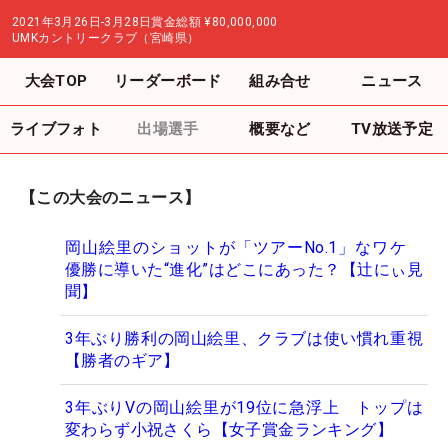
2021年3月26日-3月28日
賞金総額
¥80,000,000
UMKカントリークラブ（宮崎県）
大会TOP
リーダーボード
組み合せ
ニュース
ライブフォト
出場選手
概要など
TV放送予定
【この大会のニュース】
岡山絵里のショットが「ツアーNo.1」なワケ
優勝に導いた“進化”はどこにあった？【辻にぃ見
聞】
3年ぶり勝利の岡山絵里、クラブは使い慣れ重視
【勝者のギア】
3年ぶりVの岡山絵里が19位に急浮上 トップは
変わらず小祝さくら【女子賞金ランキング】