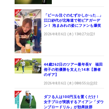
「ビール注ぐのむずかしかった…」
江口紗代が北海道で初ビアガーデ
ン！ 泡まみれの姿にファンも爆笑
2026年8月6日 (木) 13時27分
1
44歳262日のツアー最年長V 福田
侑子の初優勝を支えた14本【勝者
のギア】
2026年8月6日 (木) 08時55分
32
ダフる人は100円玉を置くだけ！
女子プロが実践するアイアン「ダウ
ンブロードリル」が効果抜群