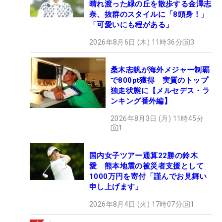
晴れ渡った緑の丘を散歩する金澤志
奈、抜群のスタイルに「8頭身！」
「可愛いにも程がある」
2026年8月6日 (木) 11時36分
3
桑木志帆が海外メジャー制覇
で800pt獲得 実質のトップ
独走状態に【メルセデス・ラ
ンキング番外編】
2026年8月3日 (月) 11時45分
1
国内女子ツアー通算22勝の鈴木
愛 熊本地震の被災者支援として
1000万円を寄付「謹んでお見舞い
申し上げます」
2026年8月4日 (火) 17時07分
1