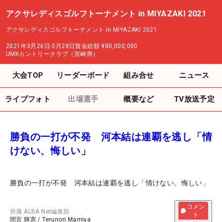
アクサレディスゴルフトーナメント in MIYAZAKI 2021
アクサレディスゴルフトーナメント in MIYAZAKI 2021
2021年3月26日-3月28日
賞金総額
¥80,000,000
UMKカントリークラブ（宮崎県）
大会TOP
リーダーボード
組み合せ
ニュース
ライブフォト
出場選手
概要など
TV放送予定
勝負の一打が不発 河本結は連覇を逃し「情
けない、悔しい」
勝負の一打が不発 河本結は連覇を逃し「情けない、悔しい」
コメン
所属
ALBA Net編集部
ト
間宮 輝憲
/
Terunori Mamiya