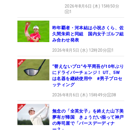
開
2026年8月6日 (木) 15時50分
1
昨年覇者・河本結は小祝さくら、佐
久間朱莉と同組 国内女子ゴルフ組
み合わせ発表
2026年8月5日 (水) 12時20分
1
“替えないプロ”今平周吾が10年ぶり
にドライバーチェンジ！ UT、5W
は名器を継続使用中 #男子プロセ
ッティング
2026年8月6日 (木) 15時49分
38
無念の「全英女子」を終えた山下美
夢有が帰国 きょうだい揃って神戸
の寿司屋で「バースデーディナ
ー？」