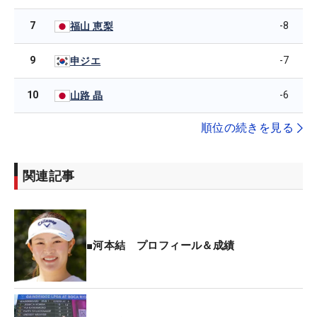
7
-8
福山 恵梨
9
-7
申ジエ
10
-6
山路 晶
順位の続きを見る
関連記事
■河本結 プロフィール＆成績