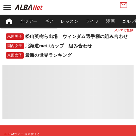
全ツアー
ギア
レッスン
ライフ
漫画
ゴルフ
メルマガ登録
松山英樹ら出場 ウィンダム選手権の組み合わせ
米国男子
北海道meijiカップ 組み合わせ
国内女子
最新の世界ランキング
米国女子
JLPGAツアー
国内女子