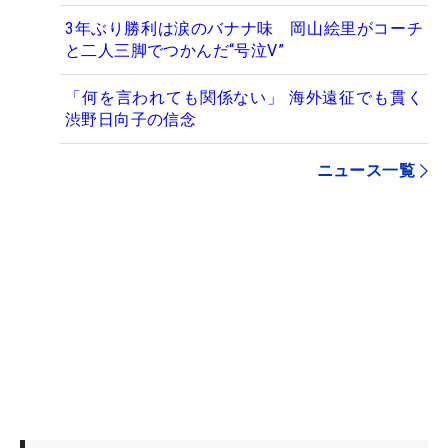
3年ぶり勝利は涙のバナナ味 岡山絵里がコーチ
と二人三脚でつかんだ“号泣V”
「何を言われても関係ない」 海外遠征でも貫く
渋野日向子の信念
ニュース一覧