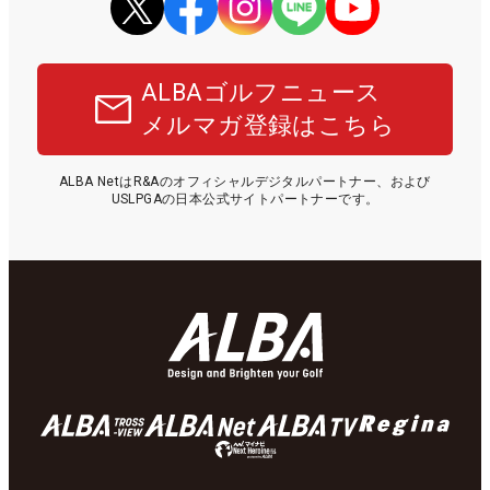
ALBAゴルフニュース
メルマガ登録はこちら
ALBA NetはR&Aのオフィシャルデジタルパートナー、および
USLPGAの日本公式サイトパートナーです。