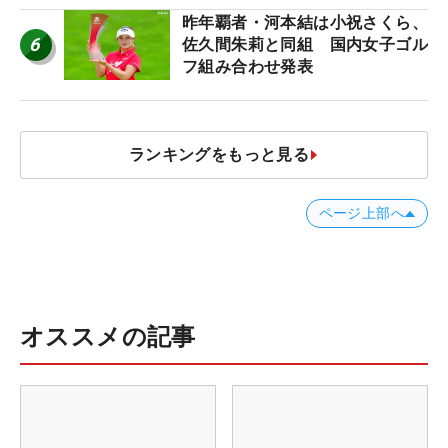
ア”】
昨年覇者・河本結は小祝さくら、
6
佐久間朱莉と同組 国内女子ゴル
フ組み合わせ発表
ランキングをもっと見る
ページ上部へ
オススメの記事