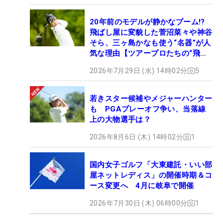
20年前のモデルが静かなブーム!?
飛ばし屋に変貌した菅沼菜々や神谷
そら、三ヶ島かなも使う“名器”が人
気な理由【ツアープロたちの“飛ば
しギア”】
2026年7月29日 (水) 14時02分
5
若きスター候補やメジャーハンター
も PGAプレーオフ争い、当落線
上の大物選手は？
2026年8月6日 (木) 14時02分
1
国内女子ゴルフ「大東建託・いい部
屋ネットレディス」の開催時期＆コ
ース変更へ 4月に岐阜で開催
2026年7月30日 (木) 06時00分
1