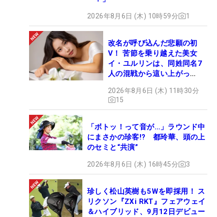
2026年8月6日 (木) 10時59分
1
改名が呼び込んだ悲願の初
V！ 苦節を乗り越えた美女
イ・ユルリンは、同姓同名7
人の混戦から這い上がっ
た“新星ヒロイン”
2026年8月6日 (木) 11時30分
15
「ボトッ！って音が…」ラウンド中
にまさかの珍客!? 都玲華、頭の上
のセミと“共演”
2026年8月6日 (木) 16時45分
3
珍しく松山英樹も5Wを即採用！ ス
リクソン『ZXi RKT』フェアウェイ
＆ハイブリッド、9月12日デビュー