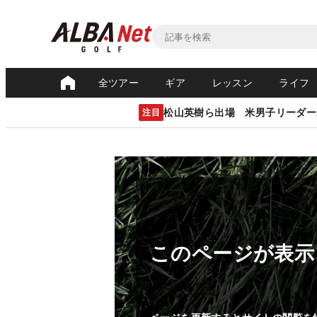
全ツアー
ギア
レッスン
ライフ
松山英樹ら出場 米男子リーダー
注目
このページが表示