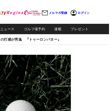
メルマガ登録
ログイン
Sニュース
ゴルフ場予約
連載
プレゼント
しの打感が秀逸 『トゥーロンパター』