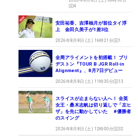
4
安田祐香、吉澤柚月が首位タイ浮
上 金田久美子が1差3位
2026年8月8日 (土) 16時21分
1
全周アライメントを初搭載！ ブリ
ヂストン『TOUR B JGR Roll-in
Alignment』、8月7日デビュー
2026年8月8日 (土) 11時35分
13
スライスが止まらない人へ！ 全英
女王・桑木志帆は切り返しで「左ヒ
ザ」を先に動かしていた #優勝者
のスイング
2026年8月8日 (土) 12時00分
32