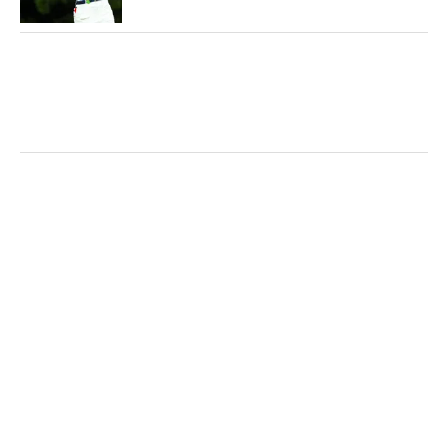
の最終18番パー5ではスコアを伸ばすことができ
ず。後半にバーディを重ね優勝をつかんだ小祝さく
らに、追いつくことはなかった。
悔しさが残る結果だが、「天気が悪くてティショッ
トに影響も出たけど、そのなかで落ち着いてプレー
できたと思う。今週は（オフに取り組んだ）100ヤ
ード以内のショットをチャンスにつけられ、やって
きたことができました」と、今後に向け大きな手応
えも感じる1週間となった。昨年2位タイになった
「日本女子プロ選手権コニカミノルタ杯」に続く優
勝争いは、大きな自信になる。