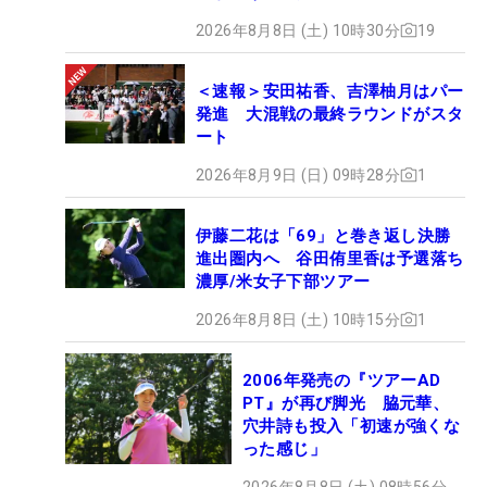
2026年8月8日 (土) 10時30分
19
＜速報＞安田祐香、吉澤柚月はパー
発進 大混戦の最終ラウンドがスタ
ート
2026年8月9日 (日) 09時28分
1
伊藤二花は「69」と巻き返し決勝
進出圏内へ 谷田侑里香は予選落ち
濃厚/米女子下部ツアー
2026年8月8日 (土) 10時15分
1
2006年発売の『ツアーAD
PT』が再び脚光 脇元華、
穴井詩も投入「初速が強くな
った感じ」
2026年8月8日 (土) 08時56分