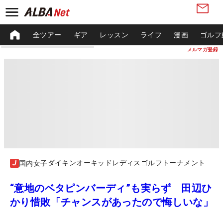
全ツアー
ギア
レッスン
ライフ
漫画
ゴルフ
メルマガ登録
ダイキンオーキッドレディスゴルフトーナメント
国内女子
“意地のベタピンバーディ”も実らず 田辺ひ
かり惜敗「チャンスがあったので悔しいな」