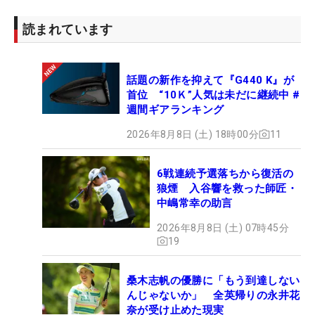
読まれています
話題の新作を抑えて『G440 K』が
首位 “10Ｋ”人気は未だに継続中 #
週間ギアランキング
2026年8月8日 (土) 18時00分
11
6戦連続予選落ちから復活の
狼煙 入谷響を救った師匠・
中嶋常幸の助言
2026年8月8日 (土) 07時45分
19
桑木志帆の優勝に「もう到達しない
んじゃないか」 全英帰りの永井花
奈が受け止めた現実