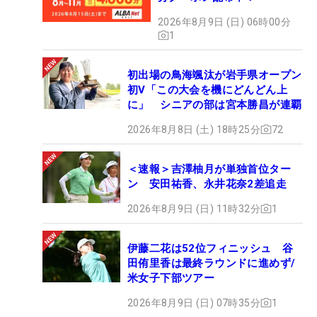
2026年8月9日 (日) 06時00分
1
初出場の鳥海颯汰が岩手県オープン
初V「この大会を機にどんどん上
に」 シニアの部は宮本勝昌が連覇
2026年8月8日 (土) 18時25分
72
＜速報＞吉澤柚月が単独首位ター
ン 安田祐香、永井花奈2差追走
2026年8月9日 (日) 11時32分
1
伊藤二花は52位フィニッシュ 谷
田侑里香は最終ラウンドに進めず/
米女子下部ツアー
2026年8月9日 (日) 07時35分
1