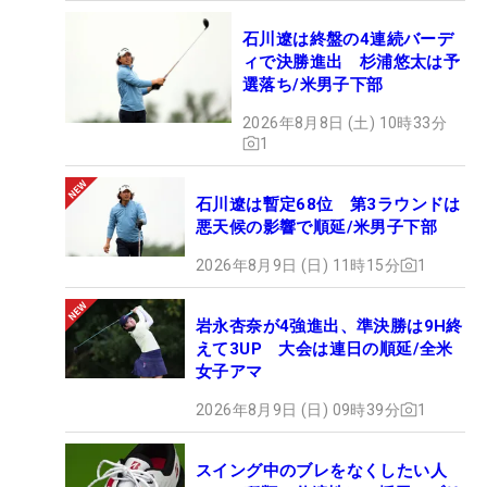
石川遼は終盤の4連続バーデ
ィで決勝進出 杉浦悠太は予
選落ち/米男子下部
2026年8月8日 (土) 10時33分
1
石川遼は暫定68位 第3ラウンドは
悪天候の影響で順延/米男子下部
2026年8月9日 (日) 11時15分
1
岩永杏奈が4強進出、準決勝は9H終
えて3UP 大会は連日の順延/全米
女子アマ
2026年8月9日 (日) 09時39分
1
スイング中のブレをなくしたい人