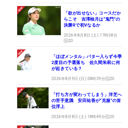
「欲が出せない」コースだか
らこそ 吉澤柚月は“鬼門”の
決勝Rで初Vなるか
2026年8月8日 (土) 17時58分
20
「ほぼメンタル」パター入らず今季
2度目の予選落ち 佐久間朱莉に何
が起きている？
2026年8月9日 (日) 08時39分
20
「打ち方が変わってしまう」洋芝へ
の苦手意識 安田祐香が“克服”の首
位浮上
2026年8月8日 (土) 18時49分
20