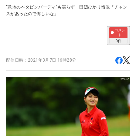
“意地のベタピンバーディ”も実らず 田辺ひかり惜敗「チャン
スがあったので悔しいな」
コメン
ト
0
件
配信日時：
2021年3月7日 16時28分