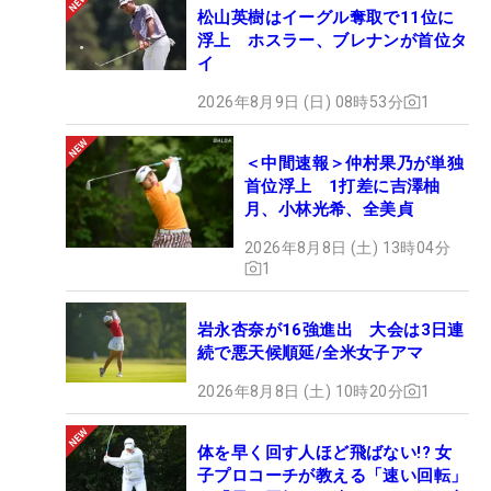
松山英樹はイーグル奪取で11位に
浮上 ホスラー、ブレナンが首位タ
イ
2026年8月9日 (日) 08時53分
1
＜中間速報＞仲村果乃が単独
首位浮上 1打差に吉澤柚
月、小林光希、全美貞
2026年8月8日 (土) 13時04分
1
岩永杏奈が16強進出 大会は3日連
続で悪天候順延/全米女子アマ
2026年8月8日 (土) 10時20分
1
体を早く回す人ほど飛ばない!? 女
子プロコーチが教える「速い回転」