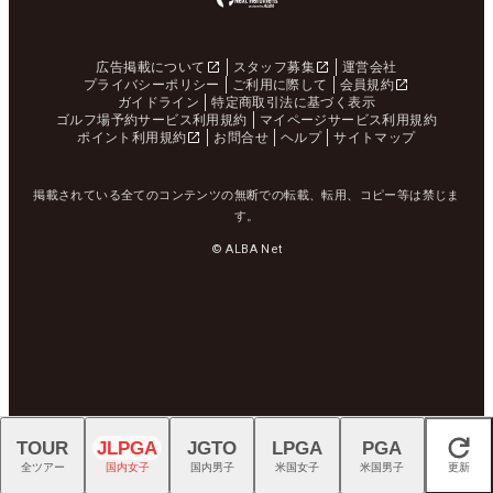
広告掲載について
スタッフ募集
運営会社
プライバシーポリシー
ご利用に際して
会員規約
ガイドライン
特定商取引法に基づく表示
ゴルフ場予約サービス利用規約
マイページサービス利用規約
ポイント利用規約
お問合せ
ヘルプ
サイトマップ
掲載されている全てのコンテンツの無断での転載、転用、コピー等は禁じま
す。
© ALBA Net
TOUR
JLPGA
JGTO
LPGA
PGA
閉じる
全ツアー
国内女子
国内男子
米国女子
米国男子
更新