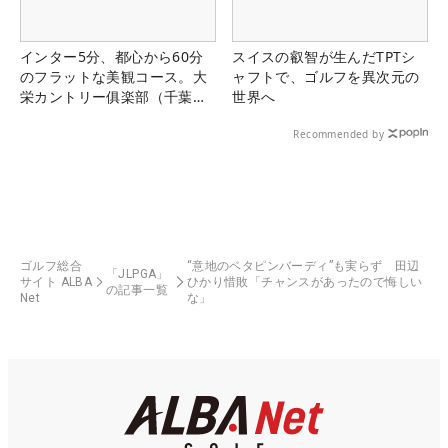
インター5分、都心から60分
スイスの叡智が生んだTPTシ
のフラットな美観コース。大
ャフトで、ゴルフを異次元の
栄カントリー俱楽部（千葉
世界へ
県）
Recommended by
ゴルフ総合
“意地のベタピンバーディ”も実らず 田辺
「JLPGA」
サイト ALBA
ひかり惜敗「チャンスがあったので悔しい
の記事一覧
Net
な」