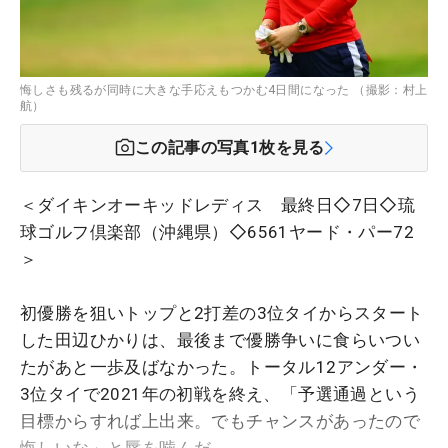
悔しさも残るが同時に大きな手応えもつかむ4日間になった （撮影：村上
航）
この記事の写真
1
枚を見る
＜ダイキンオーキッドレディス 最終日◇7日◇琉
球ゴルフ倶楽部（沖縄県）◇6561ヤード・パー72
＞
初優勝を狙いトップと2打差の3位タイからスタート
した田辺ひかりは、最後まで優勝争いに食らいつい
たがあと一歩及ばなかった。トータル12アンダー・
3位タイで2021年の初戦を終え、「予選通過という
目標からすれば上出来。でもチャンスがあったので
悔しいな」と唇を噛んだ。