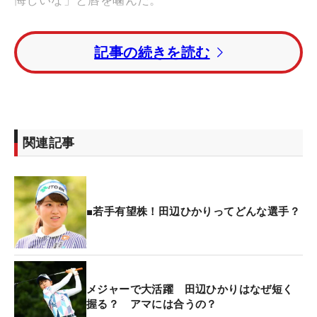
短く握ったグリップが特徴的！田辺ひかりの2021年
記事の続きを読む
超最新スイング【連続写真】
スタートホールの1番で、残り138ヤードのセカンド
ショットをベタピンにつけ追撃の“おはようバーデ
ィ”。「イメージ通りの球が出た」とその後の好プレ
関連記事
ーを予感させた。直後の2番でボギーを打ったもの
の、4番、7番でもバーディ。折り返し時点で、西郷
真央、森田遥とともにトップを並走した。
■若手有望株！田辺ひかりってどんな選手？
しかし後半に入るとパーが続く展開となり、15番の
ボギーで一歩後退した。それでも17番で残り119ヤ
ードからピッチングウェッジで放ったセカンドが、
20センチにつくナイスショットとなった。ここ
メジャーで大活躍 田辺ひかりはなぜ短く
握る？ アマには合うの？
で“意地のバーディ”を奪い1打差まで迫ったが、勝負