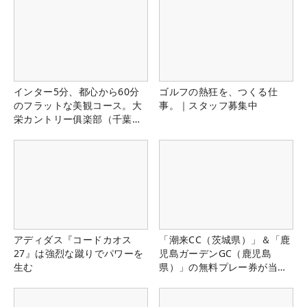
インター5分、都心から60分
ゴルフの熱狂を、つくる仕
のフラットな美観コース。大
事。｜スタッフ募集中
栄カントリー俱楽部（千葉
県）
アディダス『コードカオス
「潮来CC（茨城県）」＆「鹿
27』は強烈な蹴りでパワーを
児島ガーデンGC（鹿児島
生む
県）」の無料プレー券が当た
る！！