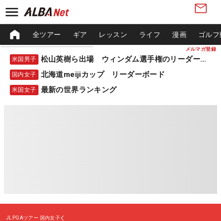
全ツアー
ギア
レッスン
ライフ
漫画
ゴルフ
メルマガ登録
松山英樹ら出場 ウィンダム選手権のリーダーボード
米国男子
北海道meijiカップ リーダーボード
国内女子
最新の世界ランキング
米国女子
JLPGAツアー
国内女子