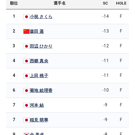
順位
選手名
SC
HOLE
1
-14
F
小祝 さくら
2
-13
F
森田 遥
3
-12
F
田辺 ひかり
4
-11
F
西郷 真央
4
-11
F
上田 桃子
6
-10
F
菊地 絵理香
7
-9
F
河本 結
7
-9
F
稲見 萌寧
9
-8
F
全 美貞