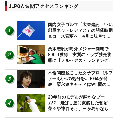
JLPGA 週間アクセスランキング
国内女子ゴルフ「大東建託・いい
1
部屋ネットレディス」の開催時期
＆コース変更へ 4月に岐阜で開
催
桑木志帆が海外メジャー制覇で
2
800pt獲得 実質のトップ独走状
態に【メルセデス・ランキング番
外編】
不倫問題起こした女子プロゴルフ
3
ァー3人への処分をJLPGAが発
表 栗永遼キャディは9年間の立
ち入り禁止
20年前のモデルが静かなブー
4
ム!? 飛ばし屋に変貌した菅沼
菜々や神谷そら、三ヶ島かなも使
う“名器”が人気な理由【ツアープ