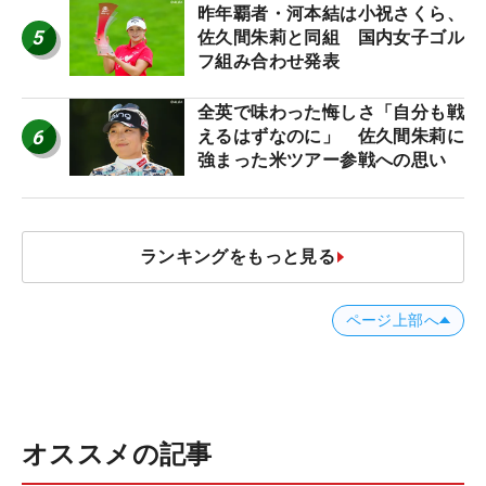
ロたちの“飛ばしギア”】
昨年覇者・河本結は小祝さくら、
5
佐久間朱莉と同組 国内女子ゴル
フ組み合わせ発表
全英で味わった悔しさ「自分も戦
6
えるはずなのに」 佐久間朱莉に
強まった米ツアー参戦への思い
ランキングをもっと見る
ページ上部へ
オススメの記事