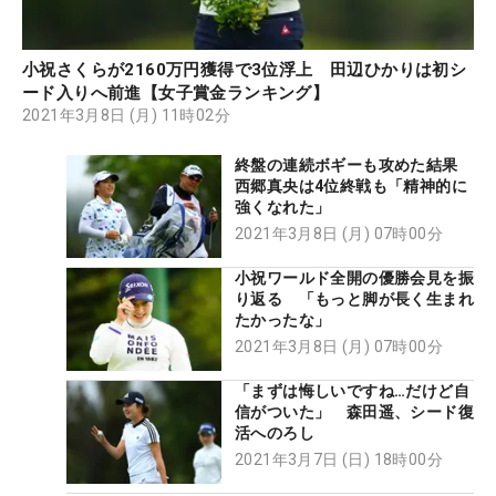
小祝さくらが2160万円獲得で3位浮上 田辺ひかりは初シ
ード入りへ前進【女子賞金ランキング】
2021年3月8日 (月) 11時02分
終盤の連続ボギーも攻めた結果
西郷真央は4位終戦も「精神的に
強くなれた」
2021年3月8日 (月) 07時00分
小祝ワールド全開の優勝会見を振
り返る 「もっと脚が長く生まれ
たかったな」
2021年3月8日 (月) 07時00分
「まずは悔しいですね…だけど自
信がついた」 森田遥、シード復
活へのろし
2021年3月7日 (日) 18時00分