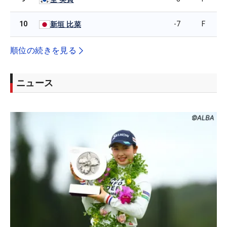
10
-7
F
新垣 比菜
順位の続きを見る
ニュース