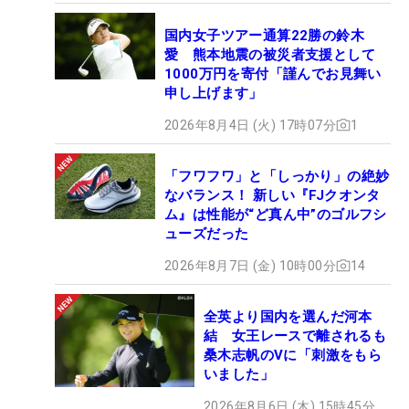
国内女子ツアー通算22勝の鈴木
愛 熊本地震の被災者支援として
1000万円を寄付「謹んでお見舞い
申し上げます」
2026年8月4日 (火) 17時07分
1
「フワフワ」と「しっかり」の絶妙
なバランス！ 新しい『FJクオンタ
ム』は性能が“ど真ん中”のゴルフシ
ューズだった
2026年8月7日 (金) 10時00分
14
全英より国内を選んだ河本
結 女王レースで離されるも
桑木志帆のVに「刺激をもら
いました」
2026年8月6日 (木) 15時45分