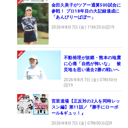
金田久美子がツアー通算500試合に
参戦！ プロ18年目の大記録達成に
「あんびりーばぼー」
2026年8月7日 (金) 11時25分
19
不動裕理が故郷・熊本の地震
に心痛「自然が怖いな」 被
災地を思い過去2勝の戦いへ
2026年8月7日 (金) 07時50分
19
宮里道場【正反対の2人を同時レッ
スン編】第11話／『勝手にローボ
ール&ギュッ！』
2026年8月7日 (金) 07時00分
9