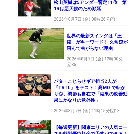
松山英樹は5アンダー暫定11位 第
1Rは悪天候のため順延
2026年8月7日 (金) 08時26分
1
世界の最新スイングは「圧
縮」がキーワード！ 久常涼が
飛んで曲がらない理由
2026年8月7日 (金) 12時00分
35
パターこじらせギア担当2人が
『TRTL』をテスト！高MOIで転が
り◎、調節も自在で「結果の改善効
果にかなりの意外性」
2026年8月7日 (金) 11時15分
18
【毎週更新】関東エリアの人気コー
スを特別優待料金で予約ができる！