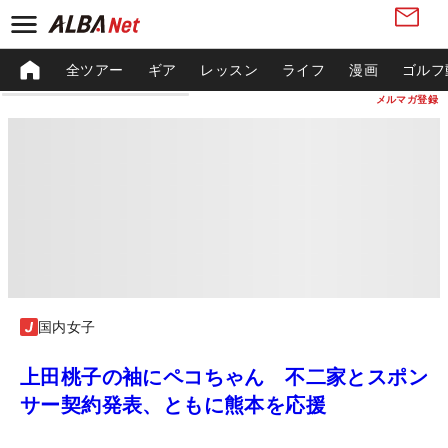
全ツアー
ギア
レッスン
ライフ
漫画
ゴルフ
メルマガ登録
国内女子
上田桃子の袖にペコちゃん 不二家とスポン
サー契約発表、ともに熊本を応援