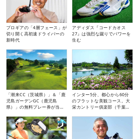
プロギアの「4層フェース」が
アディダス『コードカオス
切り開く高初速ドライバーの
27』は強烈な蹴りでパワーを
新時代
生む
「潮来CC（茨城県）」＆「鹿
インター5分、都心から60分
児島ガーデンGC（鹿児島
のフラットな美観コース。大
県）」の無料プレー券が当た
栄カントリー俱楽部（千葉
る！！
県）