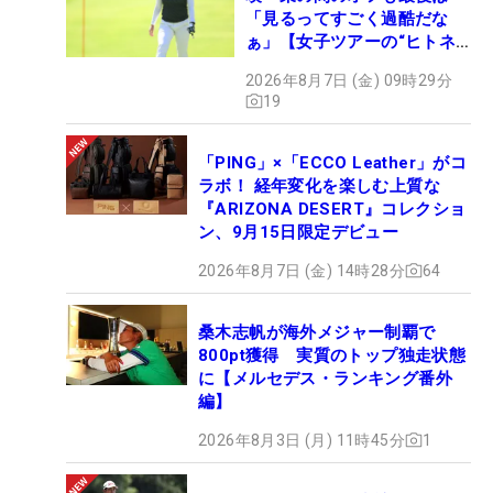
「見るってすごく過酷だな
ぁ」【女子ツアーの“ヒトネ
タ”】
2026年8月7日 (金) 09時29分
19
「PING」×「ECCO Leather」がコ
ラボ！ 経年変化を楽しむ上質な
『ARIZONA DESERT』コレクショ
ン、9月15日限定デビュー
2026年8月7日 (金) 14時28分
64
桑木志帆が海外メジャー制覇で
800pt獲得 実質のトップ独走状態
に【メルセデス・ランキング番外
編】
2026年8月3日 (月) 11時45分
1