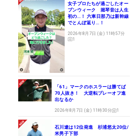
女子プロたちが過ごしたオー
プンウィーク 堀琴音は人生
初の…！ 六車日那乃は新幹線
でとんぼ返り…！
2026年8月7日 (金) 11時57分
1
「61」マークのホスラーは勝てば
70人抜き！ 大逆転プレーオフ進
出なるか
2026年8月7日 (金) 11時30分
1
石川遼は12位発進 杉浦悠太20位/
米男子下部