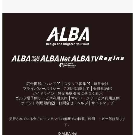
広告掲載について
スタッフ募集
運営会社
プライバシーポリシー
ご利用に際して
会員規約
ガイドライン
特定商取引法に基づく表示
ゴルフ場予約サービス利用規約
マイページサービス利用規約
ポイント利用規約
お問合せ
ヘルプ
サイトマップ
掲載されている全てのコンテンツの無断での転載、転用、コピー等は禁じま
す。
© ALBA Net