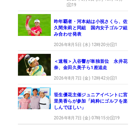
19
昨年覇者・河本結は小祝さくら、佐
久間朱莉と同組 国内女子ゴルフ組
み合わせ発表
2026年8月5日 (水) 12時20分
1
＜速報＞入谷響が単独首位 永井花
奈、金田久美子ら1差追走
2026年8月7日 (金) 12時42分
1
笹生優花主催ジュニアイベントに宮
里美香らが参加「純粋にゴルフを楽
しんでほしい」
2026年8月7日 (金) 07時15分
19