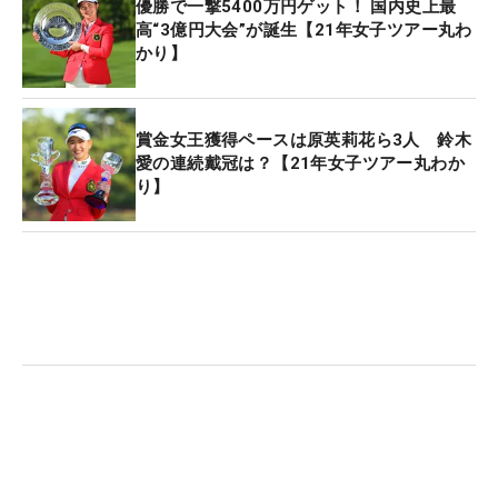
優勝で一撃5400万円ゲット！ 国内史上最
高“3億円大会”が誕生【21年女子ツアー丸わ
かり】
賞金女王獲得ペースは原英莉花ら3人 鈴木
愛の連続戴冠は？【21年女子ツアー丸わか
り】