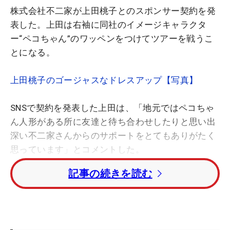
株式会社不二家が上田桃子とのスポンサー契約を発
表した。上田は右袖に同社のイメージキャラクタ
ー“ペコちゃん”のワッペンをつけてツアーを戦うこ
とになる。
上田桃子のゴージャスなドレスアップ【写真】
SNSで契約を発表した上田は、「地元ではペコちゃ
ん人形がある所に友達と待ち合わせしたりと思い出
深い不二家さんからのサポートをとてもありがたく
思っています」とコメントした。
記事の続きを読む
同社は上田の出身地でもある熊本県と農産物に関す
る連携協定を結んでおり、熊本県への寄付やチャリ
ティ活動を行う上田とともに熊本を応援していくと
いう。