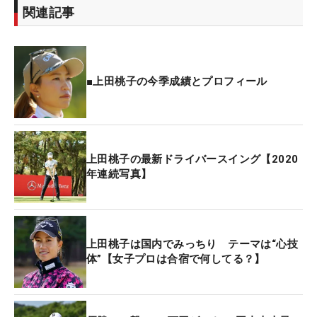
関連記事
同社は女優の酒井美紀さんを社外取締役に起用する
ことを先日発表し、大きな話題を呼んだ。
■上田桃子の今季成績とプロフィール
上田桃子の最新ドライバースイング【2020
年連続写真】
上田桃子は国内でみっちり テーマは“心技
体”【女子プロは合宿で何してる？】