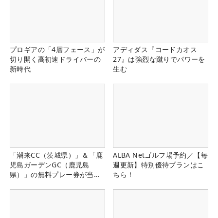
プロギアの「4層フェース」が
アディダス『コードカオス
切り開く高初速ドライバーの
27』は強烈な蹴りでパワーを
新時代
生む
「潮来CC（茨城県）」＆「鹿
ALBA Netゴルフ場予約／【毎
児島ガーデンGC（鹿児島
週更新】特別優待プランはこ
県）」の無料プレー券が当た
ちら！
る！！