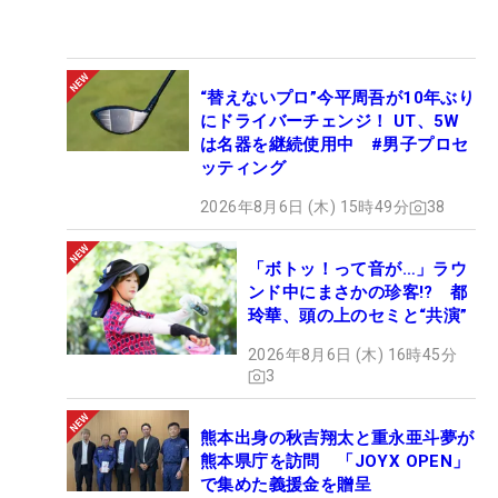
“替えないプロ”今平周吾が10年ぶり
にドライバーチェンジ！ UT、5W
は名器を継続使用中 #男子プロセ
ッティング
2026年8月6日 (木) 15時49分
38
「ボトッ！って音が…」ラウ
ンド中にまさかの珍客!? 都
玲華、頭の上のセミと“共演”
2026年8月6日 (木) 16時45分
3
熊本出身の秋吉翔太と重永亜斗夢が
熊本県庁を訪問 「JOYX OPEN」
で集めた義援金を贈呈