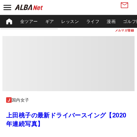
全ツアー
ギア
レッスン
ライフ
漫画
ゴルフ
メルマガ登録
国内女子
上田桃子の最新ドライバースイング【2020
年連続写真】