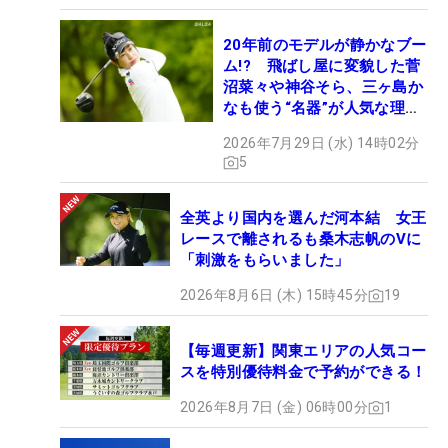
20年前のモデルが静かなブー
ム!? 飛ばし屋に変貌した菅
沼菜々や神谷そら、三ヶ島か
なも使う“名器”が人気な理由
【ツアープロたちの“飛ばし
2026年7月29日 (水) 14時02分
ギア”】
5
全英より国内を選んだ河本結 女王
レースで離されるも桑木志帆のVに
「刺激をもらいました」
2026年8月6日 (木) 15時45分
19
【毎週更新】関東エリアの人気コー
スを特別優待料金で予約ができる！
2026年8月7日 (金) 06時00分
1