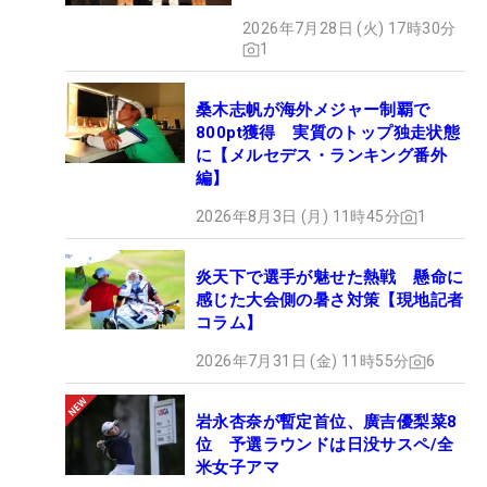
2026年7月28日 (火) 17時30分
1
桑木志帆が海外メジャー制覇で
800pt獲得 実質のトップ独走状態
に【メルセデス・ランキング番外
編】
2026年8月3日 (月) 11時45分
1
炎天下で選手が魅せた熱戦 懸命に
感じた大会側の暑さ対策【現地記者
コラム】
2026年7月31日 (金) 11時55分
6
岩永杏奈が暫定首位、廣吉優梨菜8
位 予選ラウンドは日没サスペ/全
米女子アマ