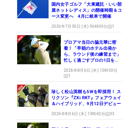
国内女子ゴルフ「大東建託・いい部
屋ネットレディス」の開催時期＆コ
ース変更へ 4月に岐阜で開催
2026年7月30日 (木) 06時00分
1
プロアマ当日の脇元華に密
着！「早朝のホテル出発か
ら、ラウンド後の練習まで」
忙しく過ごすプロの1日を公
開
2026年8月6日 (木) 15時50分
1
珍しく松山英樹も5Wを即採用！ ス
リクソン『ZXi RKT』フェアウェイ
＆ハイブリッド、9月12日デビュー
2026年8月6日 (木) 13時42分
33