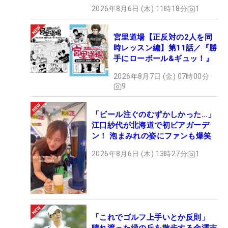
2026年8月6日 (木) 11時18分
1
宮里道場【正反対の2人を同
時レッスン編】第11話／『勝
手にローボール&ギュッ！』
2026年8月7日 (金) 07時00分
9
「ビール注ぐのむずかしかった…」
江口紗代が北海道で初ビアガーデ
ン！ 泡まみれの姿にファンも爆笑
2026年8月6日 (木) 13時27分
1
「これでゴルフ上手いとか反則」