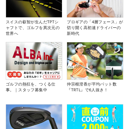
スイスの叡智が生んだTPTシ
プロギアの「4層フェース」が
ャフトで、ゴルフを異次元の
切り開く高初速ドライバーの
世界へ
新時代
ゴルフの熱狂を、つくる仕
仲宗根澄香が平均パット数
事。｜スタッフ募集中
『TRTL』で6人抜き！