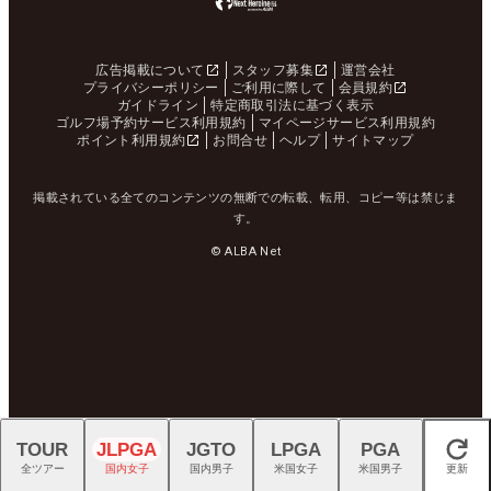
広告掲載について
スタッフ募集
運営会社
プライバシーポリシー
ご利用に際して
会員規約
ガイドライン
特定商取引法に基づく表示
ゴルフ場予約サービス利用規約
マイページサービス利用規約
ポイント利用規約
お問合せ
ヘルプ
サイトマップ
掲載されている全てのコンテンツの無断での転載、転用、コピー等は禁じま
す。
© ALBA Net
TOUR
JLPGA
JGTO
LPGA
PGA
閉じる
全ツアー
国内女子
国内男子
米国女子
米国男子
更新