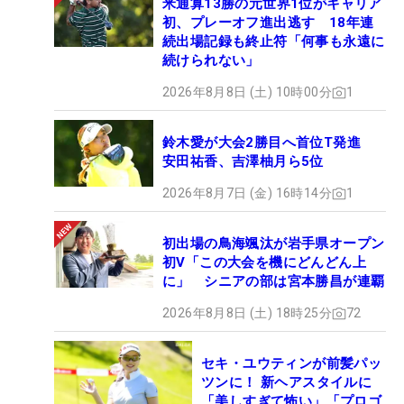
米通算13勝の元世界1位がキャリア
初、プレーオフ進出逃す 18年連
続出場記録も終止符「何事も永遠に
続けられない」
2026年8月8日 (土) 10時00分
1
鈴木愛が大会2勝目へ首位T発進
安田祐香、吉澤柚月ら5位
2026年8月7日 (金) 16時14分
1
初出場の鳥海颯汰が岩手県オープン
初V「この大会を機にどんどん上
に」 シニアの部は宮本勝昌が連覇
2026年8月8日 (土) 18時25分
72
セキ・ユウティンが前髪パッ
ツンに！ 新ヘアスタイルに
「美しすぎて怖い」「プロゴ