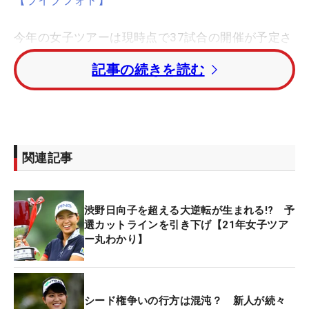
今年の女子ツアーは現時点で37試合の開催が予定さ
れており、賞金総額も1年単位として史上最高額と
記事の続きを読む
なる41億4000万円にのぼる。さらに
東京五輪
の男
子ゴルフ開催週に、もう1試合増やすことを日本女
子プロゴルフ協会（JLPGA）の小林浩美会長は示唆
しており、さらにその額が上積みされる可能性もあ
る。“女子ゴルフ人気”の高さは相変わらず健在だ。
関連記事
そのなかで「
アース・モンダミンカップ
」が、過去
に類を見ない高額大会として行われることが決まっ
渋野日向子を超える大逆転が生まれる!? 予
た。なんと、その賞金総額は3億円。昨年の総額2億
選カットラインを引き下げ【21年女子ツア
ー丸わかり】
4000万円もツアーNo.1の高額賞金だったが、そこ
からさらに6000万円もアップする。
国内女子ツアーは、一部のメジャー大会などを除き
シード権争いの行方は混沌？ 新人が続々