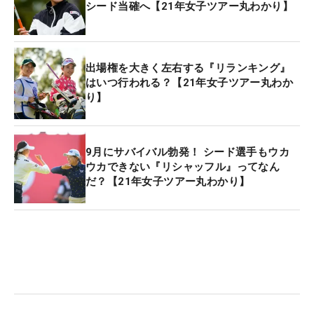
シード当確へ【21年女子ツアー丸わかり】
総額の18％が優勝賞金に割り振られることがほとん
ど。それに当てはめると、優勝者は5400万円（昨年
は4320万円）もの大金を手にすることになる。さら
に2位でも2640万円、3位で2100万円（いずれも単
出場権を大きく左右する『リランキング』
独順位の場合）というのだから驚きだ。男子ツアー
はいつ行われる？【21年女子ツアー丸わか
り】
では過去に「ISPSハンダマッチプレー選手権」が優
勝者に5200万円（18年）を与えていたが、それを
しのぐ“日本一のビッグトーナメント”が誕生する。
9月にサバイバル勃発！ シード選手もウカ
ウカできない『リシャッフル』ってなん
この賞金レースを大きく左右するであろう天王山
だ？【21年女子ツアー丸わかり】
は、6月24〜27日に例年通り千葉県のカメリアヒル
ズカントリークラブで開催される。またシーズンが
順当に進めば、この大会終了後が第2回リランキン
グ実施のタイミングになりそうなため、その後の出
場権確保に向けた戦いでも“一発逆転”のドラマが起
こりそうだ。