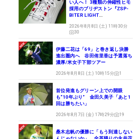
い人へ！ 3種類の伸縮性ヒモ
採用のブリヂストン『ZSP-
BITER LIGHT
MAGICLACE』、8月8日デビ
2026年8月8日 (土) 11時30分
ュー
30
伊藤二花は「69」と巻き返し決勝
進出圏内へ 谷田侑里香は予選落ち
濃厚/米女子下部ツアー
2026年8月8日 (土) 10時15分
1
首位発進もグリーン上での開眼
も“10年ぶり” 金田久美子「あと1
回は勝ちたい」
2026年8月7日 (金) 17時29分
19
桑木志帆の優勝に「もう到達しない
んじゃないか」 全英帰りの永井花