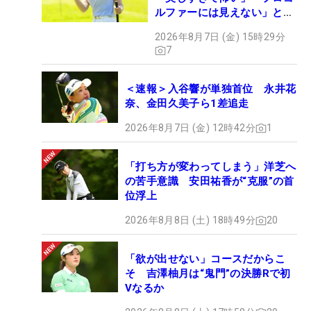
ルファーには見えない」とコ
メント殺到
2026年8月7日 (金) 15時29分
7
＜速報＞入谷響が単独首位 永井花
奈、金田久美子ら1差追走
2026年8月7日 (金) 12時42分
1
「打ち方が変わってしまう」洋芝へ
の苦手意識 安田祐香が“克服”の首
位浮上
2026年8月8日 (土) 18時49分
20
「欲が出せない」コースだからこ
そ 吉澤柚月は“鬼門”の決勝Rで初
Vなるか