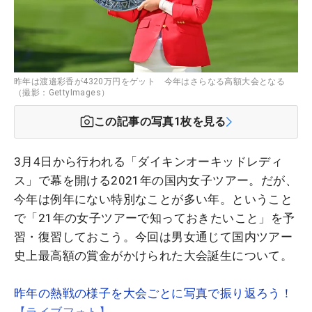
昨年は渡邉彩香が4320万円をゲット 今年はさらなる高額大会となる
（撮影：GettyImages）
この記事の写真
1
枚を見る
3月4日から行われる「ダイキンオーキッドレディ
ス」で幕を開ける2021年の国内女子ツアー。だが、
今年は例年にない特別なことが多い年。ということ
で「21年の女子ツアーで知っておきたいこと」を予
習・復習しておこう。今回は男女通じて国内ツアー
史上最高額の賞金がかけられた大会誕生について。
昨年の熱戦の様子を大会ごとに写真で振り返ろう！
【ライブフォト】