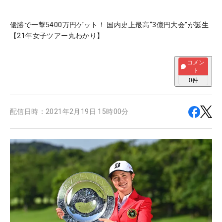
優勝で一撃5400万円ゲット！ 国内史上最高“3億円大会”が誕生
【21年女子ツアー丸わかり】
コメン
ト
0
件
配信日時：
2021年2月19日 15時00分