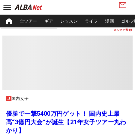
全ツアー
ギア
レッスン
ライフ
漫画
ゴルフ
メルマガ登録
国内女子
優勝で一撃5400万円ゲット！ 国内史上最
高“3億円大会”が誕生【21年女子ツアー丸わ
かり】