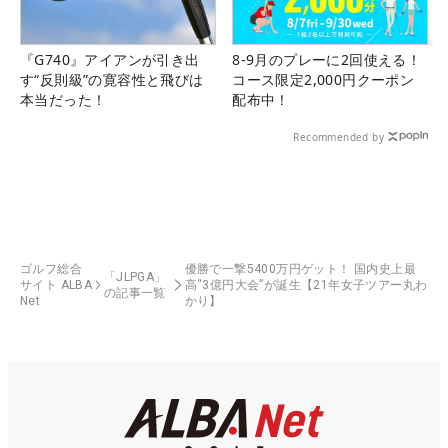
『G740』アイアンが引き出
8-9月のプレーに2回使える！
す“反則級”の寛容性と飛びは
コース限定2,000円クーポン
本当だった！
配布中！
Recommended by
ゴルフ総合
優勝で一撃5400万円ゲット！ 国内史上最
「JLPGA」
サイト ALBA
高“3億円大会”が誕生【21年女子ツアー丸わ
の記事一覧
Net
かり】