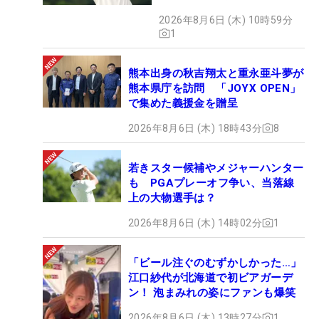
2026年8月6日 (木) 10時59分
1
熊本出身の秋吉翔太と重永亜斗夢が
熊本県庁を訪問 「JOYX OPEN」
で集めた義援金を贈呈
2026年8月6日 (木) 18時43分
8
若きスター候補やメジャーハンター
も PGAプレーオフ争い、当落線
上の大物選手は？
2026年8月6日 (木) 14時02分
1
「ビール注ぐのむずかしかった…」
江口紗代が北海道で初ビアガーデ
ン！ 泡まみれの姿にファンも爆笑
2026年8月6日 (木) 13時27分
1