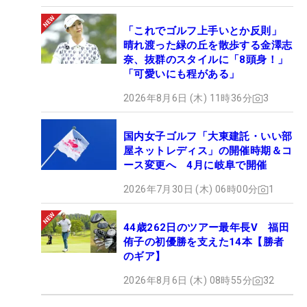
「これでゴルフ上手いとか反則」
晴れ渡った緑の丘を散歩する金澤志
奈、抜群のスタイルに「8頭身！」
「可愛いにも程がある」
2026年8月6日 (木) 11時36分
3
国内女子ゴルフ「大東建託・いい部
屋ネットレディス」の開催時期＆コ
ース変更へ 4月に岐阜で開催
2026年7月30日 (木) 06時00分
1
44歳262日のツアー最年長V 福田
侑子の初優勝を支えた14本【勝者
のギア】
2026年8月6日 (木) 08時55分
32