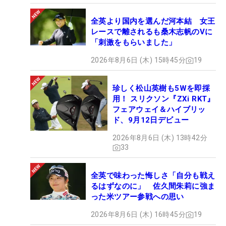
全英より国内を選んだ河本結 女王
レースで離されるも桑木志帆のVに
「刺激をもらいました」
2026年8月6日 (木) 15時45分
19
珍しく松山英樹も5Wを即採
用！ スリクソン『ZXi RKT』
フェアウェイ＆ハイブリッ
ド、9月12日デビュー
2026年8月6日 (木) 13時42分
33
全英で味わった悔しさ「自分も戦え
るはずなのに」 佐久間朱莉に強ま
った米ツアー参戦への思い
2026年8月6日 (木) 16時45分
19