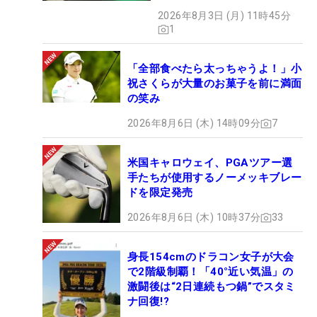
2026年8月3日 (月) 11時45分
1
「全部食べたら太っちゃうよ！」小
祝さくらが大量のお菓子を前に満面
の笑み
2026年8月6日 (木) 14時09分
7
米国キャロウェイ、PGAツアー選
手たちが使用するノーメッキブレー
ドを限定発売
2026年8月6日 (木) 10時37分
33
身長154cmのドラコン女子が大会
で2階級制覇！「40°近い気温」の
激闘後は“2日連続もつ鍋”でスタミ
ナ回復!?