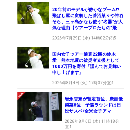
20年前のモデルが静かなブーム!?
飛ばし屋に変貌した菅沼菜々や神谷
そら、三ヶ島かなも使う“名器”が人
気な理由【ツアープロたちの“飛ば
しギア”】
2026年7月29日 (水) 14時02分
5
国内女子ツアー通算22勝の鈴木
愛 熊本地震の被災者支援として
1000万円を寄付「謹んでお見舞い
申し上げます」
2026年8月4日 (火) 17時07分
1
岩永杏奈が暫定首位、廣吉優
梨菜8位 予選ラウンドは日
没サスペ/全米女子アマ
2026年8月6日 (木) 11時18分
1