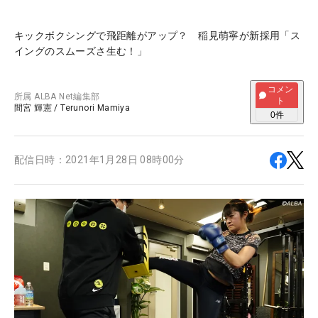
キックボクシングで飛距離がアップ？ 稲見萌寧が新採用「ス
イングのスムーズさ生む！」
コメン
所属
ALBA Net編集部
ト
間宮 輝憲
/
Terunori Mamiya
0
件
配信日時：
2021年1月28日 08時00分