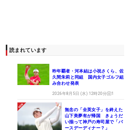
る。これをゴルフにも生かせてもらえたら」と話
す。
読まれています
昨年覇者・河本結は小祝さくら、佐
久間朱莉と同組 国内女子ゴルフ組
み合わせ発表
2026年8月5日 (水) 12時20分
1
無念の「全英女子」を終えた
山下美夢有が帰国 きょうだ
い揃って神戸の寿司屋で「バ
ースデーディナー？」