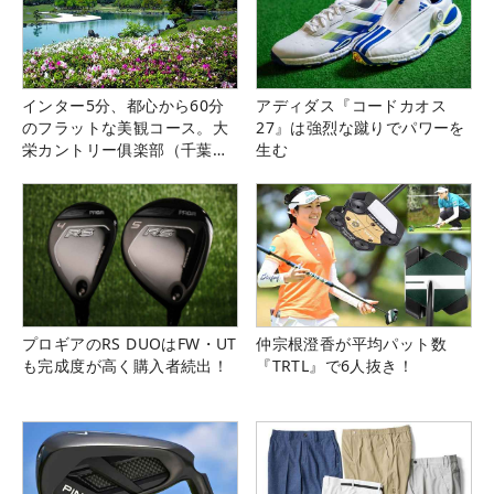
インター5分、都心から60分
アディダス『コードカオス
のフラットな美観コース。大
27』は強烈な蹴りでパワーを
栄カントリー俱楽部（千葉
生む
県）
プロギアのRS DUOはFW・UT
仲宗根澄香が平均パット数
も完成度が高く購入者続出！
『TRTL』で6人抜き！