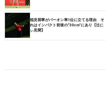
ると、肩で息をし、足もパンパンといった様子だ。
稲見自身は、その練習の効果について「体の回転、
稲見萌寧がパーオン率1位に立てる理由 そ
腰のキレと瞬発力、上半身のねじれがスイングのス
れはインパクト前後の“30cm”にあり【辻に
ぃ見聞】
ムーズさを生むと思う。これまではアドレスした時
に、体が固まって動かないと思いながら打っていた
けど、この練習をすることですごく動くようになっ
た」ことを実感している。実際、ヘッドスピードで
2m/秒アップ、飛距離で5ヤードアップという効果
がもたらされたという。
だが闇雲にパンチ、キックを繰り出すだけでは効果
は得られないはず。ここで意識するポイントについ
て平野氏は、「キックとゴルフのスイングのねじれ
は似ている。体の軸をまずしっかりと決めないとい
けません。あとは蹴り足の力をしっかりと腰に乗せ