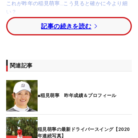
これが昨年の稲見萌寧…こう見ると確かに今より細
い？
記事の続きを読む
この冬、稲見は「シーズン終盤になると疲れで痩せ
てくる。（体重は）落ちてはしまうけど、その貯金
を作る」ことを目的として積極的にトレーニングに
取り組んでいる。開始からまだ1カ月も経っていな
いが、一緒に行う加重トレーニングや食事改善の効
関連記事
果もあいまって、すでに5キロの体重増加に成功し
た。
一度体を沈ませ、腰をしっかり回すことを意識して
■稲見萌寧 昨年成績＆プロフィール
いるような動きのなかから、平野氏が構えるミット
目がけてパンチ、キックが繰り出される。1ラウン
ド3分で、これを2ラウンド。加重トレーニングの後
に行っていることもあるが、「（3分と聞くと）楽
稲見萌寧の最新ドライバースイング【2020
年連続写真】
に感じるけど、むっちゃ長い！」という時間が過ぎ