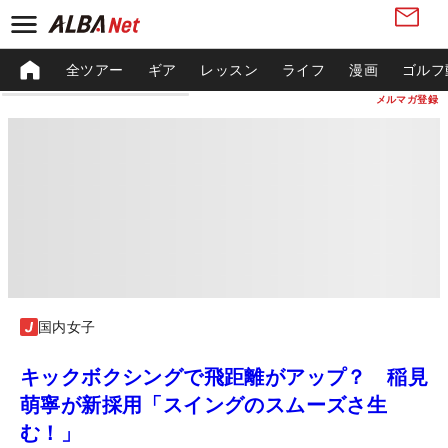
全ツアー
ギア
レッスン
ライフ
漫画
ゴルフ
メルマガ登録
国内女子
キックボクシングで飛距離がアップ？ 稲見
萌寧が新採用「スイングのスムーズさ生
む！」