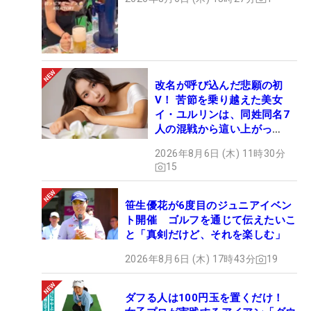
改名が呼び込んだ悲願の初
V！ 苦節を乗り越えた美女
イ・ユルリンは、同姓同名7
人の混戦から這い上がっ
た“新星ヒロイン”
2026年8月6日 (木) 11時30分
15
笹生優花が6度目のジュニアイベン
ト開催 ゴルフを通じて伝えたいこ
と「真剣だけど、それを楽しむ」
2026年8月6日 (木) 17時43分
19
ダフる人は100円玉を置くだけ！