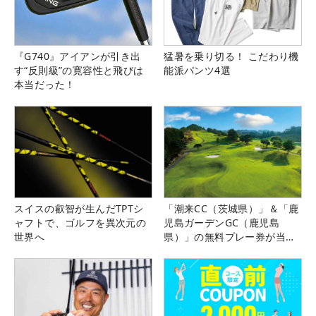
『G740』アイアンが引き出
猛暑を乗り切る！ こだわり機
す“反則級”の寛容性と飛びは
能派パンツ4選
本当だった！
スイスの叡智が生んだTPTシ
「潮来CC（茨城県）」＆「鹿
ャフトで、ゴルフを異次元の
児島ガーデンGC（鹿児島
世界へ
県）」の無料プレー券が当た
る！！