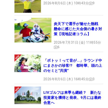
2026年8月6日 (木) 10時43分
9
炎天下で選手が魅せた熱戦
懸命に感じた大会側の暑さ対
策【現地記者コラム】
2026年7月31日 (金) 11時55分
6
「ボトッ！って音が…」ラウンド中
にまさかの珍客!? 都玲華、頭の上
のセミと“共演”
2026年8月6日 (木) 16時45分
3
LIVゴルフは来季も継続？ 新たな
投資家を獲得と発表、9月には最終
合意へ