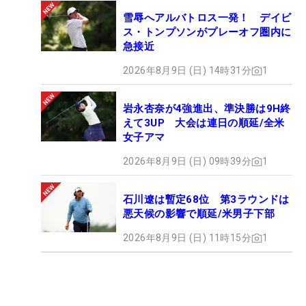
雪辱へアルバトロス一発！ デイビ
ス・トンプソンがプレーオフ圏内に
急接近
2026年8月9日 (日) 14時31分
1
岩永杏奈が4強進出、準決勝は9H終
えて3UP 大会は連日の順延/全米
女子アマ
2026年8月9日 (日) 09時39分
1
石川遼は暫定68位 第3ラウンドは
悪天候の影響で順延/米男子下部
2026年8月9日 (日) 11時15分
1