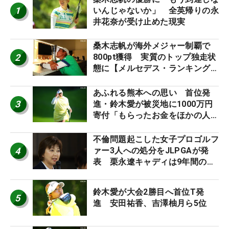
1
いんじゃないか」 全英帰りの永
井花奈が受け止めた現実
桑木志帆が海外メジャー制覇で
2
800pt獲得 実質のトップ独走状
態に【メルセデス・ランキング番
外編】
あふれる熊本への思い 首位発
3
進・鈴木愛が被災地に1000万円
寄付「もらったお金をほかの人
に」
不倫問題起こした女子プロゴルフ
4
ァー3人への処分をJLPGAが発
表 栗永遼キャディは9年間の立
ち入り禁止
鈴木愛が大会2勝目へ首位T発
5
進 安田祐香、吉澤柚月ら5位