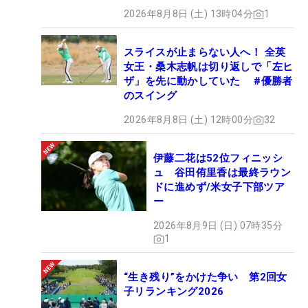
2026年8月8日 (土) 13時04分
1
スライスが止まらない人へ！ 全英
女王・桑木志帆は切り返しで「左ヒ
ザ」を先に動かしていた #優勝者
のスイング
2026年8月8日 (土) 12時00分
32
伊藤二花は52位フィニッシ
ュ 谷田侑里香は最終ラウン
ドに進めず/米女子下部ツア
ー
2026年8月9日 (日) 07時35分
1
“生き残り”をかけた争い 第2回女
子リランキング2026