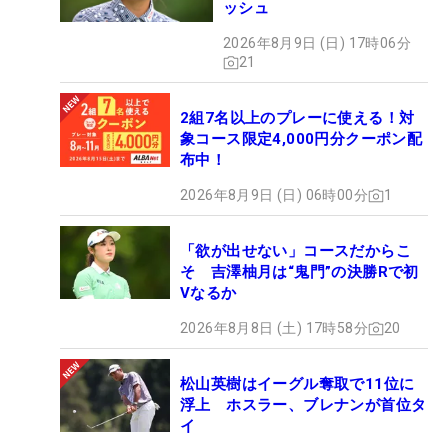
ッシュ
2026年8月9日 (日) 17時06分
21
2組7名以上のプレーに使える！対
象コース限定4,000円分クーポン配
布中！
2026年8月9日 (日) 06時00分
1
「欲が出せない」コースだからこ
そ 吉澤柚月は“鬼門”の決勝Rで初
Vなるか
2026年8月8日 (土) 17時58分
20
松山英樹はイーグル奪取で11位に
浮上 ホスラー、ブレナンが首位タ
イ