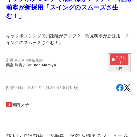
萌寧が新採用「スイングのスムーズさ生
む！」
キックボクシングで飛距離がアップ？ 稲見萌寧が新採用「ス
イングのスムーズさ生む！」
コメン
所属
ALBA Net編集部
ト
間宮 輝憲
/
Terunori Mamiya
0
件
配信日時：
2021年1月28日 08時00分
国内女子
筋トレでは背中、下半身、体幹を鍛えるメニューを