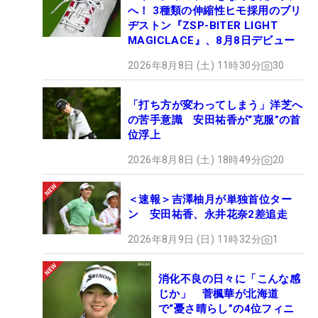
へ！ 3種類の伸縮性ヒモ採用のブリ
ヂストン『ZSP-BITER LIGHT
MAGICLACE』、8月8日デビュー
2026年8月8日 (土) 11時30分
30
「打ち方が変わってしまう」洋芝へ
の苦手意識 安田祐香が“克服”の首
位浮上
2026年8月8日 (土) 18時49分
20
＜速報＞吉澤柚月が単独首位ター
ン 安田祐香、永井花奈2差追走
2026年8月9日 (日) 11時32分
1
消化不良の日々に「こんな感
じか」 菅楓華が北海道
で“憂さ晴らし”の4位フィニ