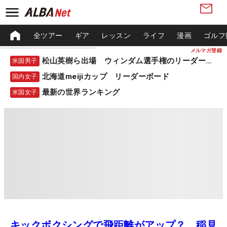
全ツアー
ギア
レッスン
ライフ
漫画
ゴルフ
メルマガ登録
松山英樹ら出場 ウィンダム選手権のリーダーボード
米国男子
北海道meijiカップ リーダーボード
国内女子
最新の世界ランキング
米国女子
キックボクシングで飛距離がアップ？ 稲見