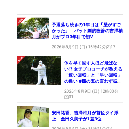
予選落ち続きの1年目は「壁がすご
かった」 パット劇的改善の吉澤柚
月がプロ3年目で初V
2026年8月9日 (日) 16時42分
17
体を早く回す人ほど飛ばな
い!? 女子プロコーチが教える
「速い回転」と「早い回転」
の違い #四の五の言わず振り
氣れ
2026年8月9日 (日) 12時00分
31
安田祐香、吉澤柚月が首位タイ浮
上 金田久美子が1差3位