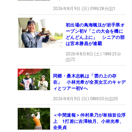
2026年8月9日 (日) 09時28分
1
初出場の鳥海颯汰が岩手県オ
ープン初V「この大会を機に
どんどん上に」 シニアの部
は宮本勝昌が連覇
2026年8月8日 (土) 18時25分
72
同郷・桑木志帆は「雲の上の存
在」 小林光希が全英女王のキャデ
ィとツアー初Vへ
2026年8月9日 (日) 08時03分
20
＜中間速報＞仲村果乃が単独首位浮
上 1打差に吉澤柚月、小林光希、
全美貞