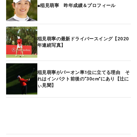
■稲見萌寧 昨年成績＆プロフィール
稲見萌寧の最新ドライバースイング【2020
年連続写真】
稲見萌寧がパーオン率1位に立てる理由 そ
れはインパクト前後の“30cm”にあり【辻に
ぃ見聞】