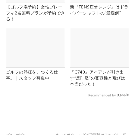
【ゴルフ場予約】女性プレー
新『TENSEIオレンジ』はドラ
フィ2名無料プランが予約でき
イバーシャフトの“最適解”
る！
ゴルフの熱狂を、つくる仕
『G740』アイアンが引き出
事。｜スタッフ募集中
す“反則級”の寛容性と飛びは
本当だった！
Recommended by
ゴルフ総合
キックボクシングで飛距離がアップ？ 稲