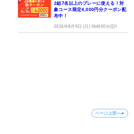
2組7名以上のプレーに使える！対
象コース限定4,000円分クーポン配
布中！
2026年8月9日 (日) 06時00分
1
ページ上部へ