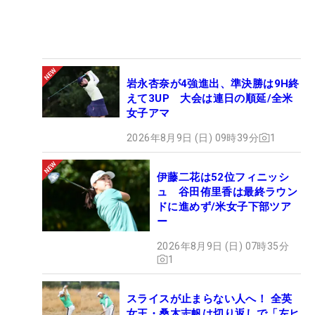
岩永杏奈が4強進出、準決勝は9H終
えて3UP 大会は連日の順延/全米
女子アマ
2026年8月9日 (日) 09時39分
1
伊藤二花は52位フィニッシ
ュ 谷田侑里香は最終ラウン
ドに進めず/米女子下部ツア
ー
2026年8月9日 (日) 07時35分
1
スライスが止まらない人へ！ 全英
女王・桑木志帆は切り返しで「左ヒ