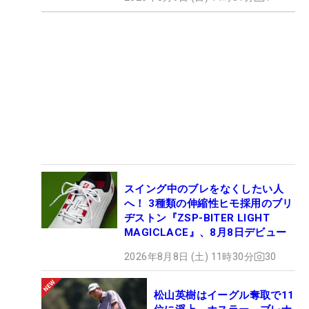
スイング中のブレをなくしたい人
へ！ 3種類の伸縮性ヒモ採用のブリ
ヂストン『ZSP-BITER LIGHT
MAGICLACE』、8月8日デビュー
2026年8月8日 (土) 11時30分
30
松山英樹はイーグル奪取で11