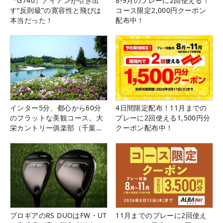
『G740』アイアンが引き出
8-9月のプレーに2回使える！
す“反則級”の寛容性と飛びは
コース限定2,000円クーポン
本当だった！
配布中！
インター5分、都心から60分
4日間限定配布！11月までの
のフラットな美観コース。大
プレーに2回使える1,500円分
栄カントリー俱楽部（千葉
クーポン配布中！
県）
プロギアのRS DUOはFW・UT
11月までのプレーに2回使え