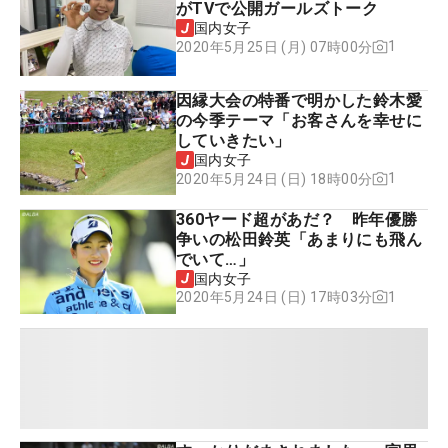
がTVで公開ガールズトーク
国内女子
1
2020年5月25日 (月) 07時00分
因縁大会の特番で明かした鈴木愛
の今季テーマ「お客さんを幸せに
していきたい」
国内女子
1
2020年5月24日 (日) 18時00分
360ヤード超があだ？ 昨年優勝
争いの松田鈴英「あまりにも飛ん
でいて…」
国内女子
1
2020年5月24日 (日) 17時03分