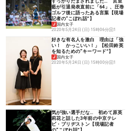
すっかりだまされました… 宮里
藍が引退発表直前に「64」、圧巻
ゴルフ後に語ったある言葉【現場
記者の“こぼれ話”】
国内女子
1
2020年5月24日 (日) 15時06分
好きな有名人を激白 理由は「強
い！ かっこいい！」【松田鈴英
を知るための“キーワード”】
国内女子
1
2020年5月24日 (日) 15時00分
気が強い選手だな… 初めて原英
莉花と話した3年前の中京テレ
ビ・ブリヂストン【現場記者
の“こぼれ話”】