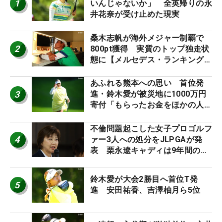
1
いんじゃないか」 全英帰りの永
井花奈が受け止めた現実
桑木志帆が海外メジャー制覇で
2
800pt獲得 実質のトップ独走状
態に【メルセデス・ランキング番
外編】
あふれる熊本への思い 首位発
3
進・鈴木愛が被災地に1000万円
寄付「もらったお金をほかの人
に」
不倫問題起こした女子プロゴルフ
4
ァー3人への処分をJLPGAが発
表 栗永遼キャディは9年間の立
ち入り禁止
鈴木愛が大会2勝目へ首位T発
5
進 安田祐香、吉澤柚月ら5位