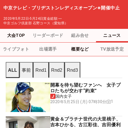
中京テレビ・ブリヂストンレディスオープン※開催中止
2020年5月22日-5月24日
賞金総額
―
中京ゴルフ倶楽部 石野コース（愛知県）
大会TOP
リーダーボード
組み合せ
ニュース
ライブフォト
出場選手
概要など
TV放送予定
ALL
事前
Rnd1
Rnd2
Rnd3
開幕を待ち望むファンへ 女子プ
ロたちが交わす“約束”
国内女子
1
2020年5月25日 (月) 07時30分
黄金＆プラチナ世代の大里桃子、
吉本ひかる、古江彩佳、吉田優利