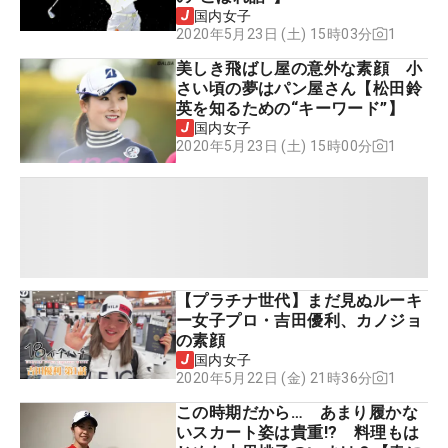
国内女子
1
2020年5月23日 (土) 15時03分
美しき飛ばし屋の意外な素顔 小
さい頃の夢はパン屋さん【松田鈴
英を知るための“キーワード”】
国内女子
1
2020年5月23日 (土) 15時00分
【プラチナ世代】まだ見ぬルーキ
ー女子プロ・吉田優利、カノジョ
の素顔
国内女子
1
2020年5月22日 (金) 21時36分
この時期だから… あまり履かな
いスカート姿は貴重!? 料理もは