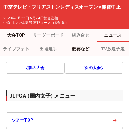
中京テレビ・ブリヂストンレディスオープン※開催中止
2020年5月22日-5月24日
賞金総額
―
中京ゴルフ倶楽部 石野コース（愛知県）
大会TOP
リーダーボード
組み合せ
ニュース
ライブフォト
出場選手
概要など
TV放送予定
前の大会
次の大会
JLPGA (国内女子) メニュー
→
ツアーTOP