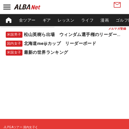
全ツアー
ギア
レッスン
ライフ
漫画
ゴルフ
メルマガ登録
松山英樹ら出場 ウィンダム選手権のリーダーボード
米国男子
北海道meijiカップ リーダーボード
国内女子
最新の世界ランキング
米国女子
JLPGAツアー
国内女子