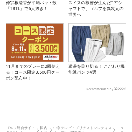
仲宗根澄香が平均パット数
スイスの叡智が生んだTPTシ
『TRTL』で6人抜き！
ャフトで、ゴルフを異次元の
世界へ
11月までのプレーに2回使え
猛暑を乗り切る！ こだわり機
る！コース限定3,500円クー
能派パンツ4選
ポン配布中！
Recommended by
ゴルフ総合サイト
国内
中京テレビ・ブリヂストンレディス
ニュ