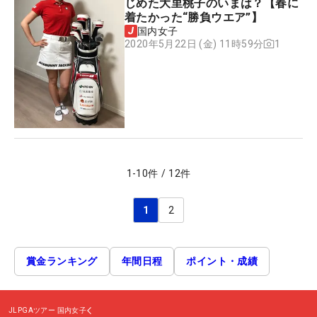
じめた大里桃子のいまは？【春に
着たかった“勝負ウエア”】
国内女子
1
2020年5月22日 (金) 11時59分
1
-
10
件
/
12
件
1
2
賞金ランキング
年間日程
ポイント・成績
JLPGAツアー
国内女子