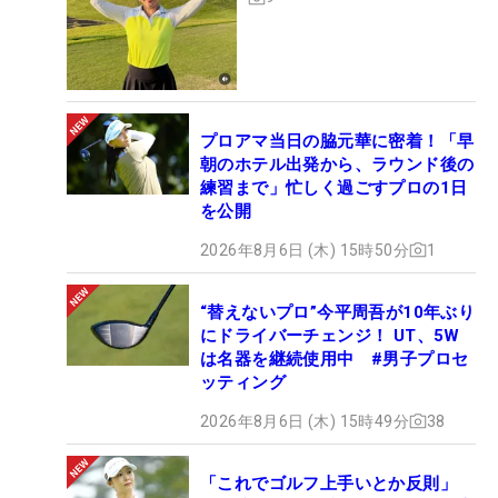
プロアマ当日の脇元華に密着！「早
朝のホテル出発から、ラウンド後の
練習まで」忙しく過ごすプロの1日
を公開
2026年8月6日 (木) 15時50分
1
“替えないプロ”今平周吾が10年ぶり
にドライバーチェンジ！ UT、5W
は名器を継続使用中 #男子プロセ
ッティング
2026年8月6日 (木) 15時49分
38
「これでゴルフ上手いとか反則」