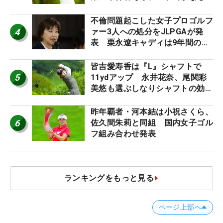
う“名器”が人気な理由【ツアープ
ロたちの“飛ばしギア”】
不倫問題起こした女子プロゴルフ
4
ァー3人への処分をJLPGAが発
表 栗永遼キャディは9年間の立
ち入り禁止
皆吉愛寿香は『L』シャフトで
5
11ydアップ 永井花奈、尾関彩
美悠も選ぶしなりシャフトの効果
【ツアープロたちの“飛ばしギ
ア”】
昨年覇者・河本結は小祝さくら、
6
佐久間朱莉と同組 国内女子ゴル
フ組み合わせ発表
ランキングをもっと見る
ページ上部へ