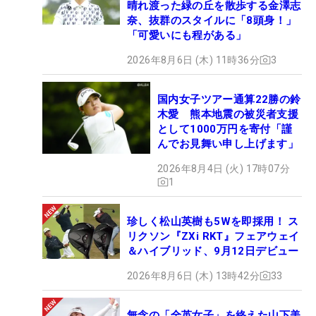
晴れ渡った緑の丘を散歩する金澤志
奈、抜群のスタイルに「8頭身！」
「可愛いにも程がある」
2026年8月6日 (木) 11時36分
3
国内女子ツアー通算22勝の鈴
木愛 熊本地震の被災者支援
として1000万円を寄付「謹
んでお見舞い申し上げます」
2026年8月4日 (火) 17時07分
1
珍しく松山英樹も5Wを即採用！ ス
リクソン『ZXi RKT』フェアウェイ
＆ハイブリッド、9月12日デビュー
2026年8月6日 (木) 13時42分
33
無念の「全英女子」を終えた山下美