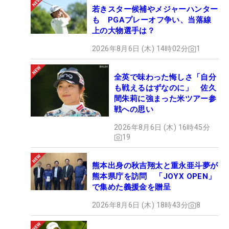
若きスター候補やメジャーハンター
も PGAプレーオフ争い、当落線
上の大物選手は？
2026年8月6日 (木) 14時02分
1
全英で味わった悔しさ「自分
も戦えるはずなのに」 佐久
間朱莉に強まった米ツアー参
戦への思い
2026年8月6日 (木) 16時45分
19
熊本出身の秋吉翔太と重永亜斗夢が
熊本県庁を訪問 「JOYX OPEN」
で集めた義援金を贈呈
2026年8月6日 (木) 18時43分
8