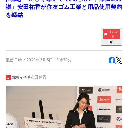
謝」安田祐香が住友ゴム工業と用品使用契約
を締結
コメン
ト
0
件
配信日時：
2020年2月5日 13時30分
#
安田祐香
国内女子