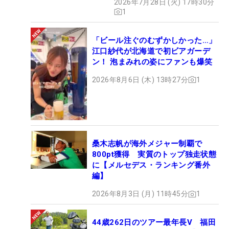
2026年7月28日 (火) 17時30分
1
「ビール注ぐのむずかしかった…」
江口紗代が北海道で初ビアガーデ
ン！ 泡まみれの姿にファンも爆笑
2026年8月6日 (木) 13時27分
1
桑木志帆が海外メジャー制覇で
800pt獲得 実質のトップ独走状態
に【メルセデス・ランキング番外
編】
2026年8月3日 (月) 11時45分
1
44歳262日のツアー最年長V 福田