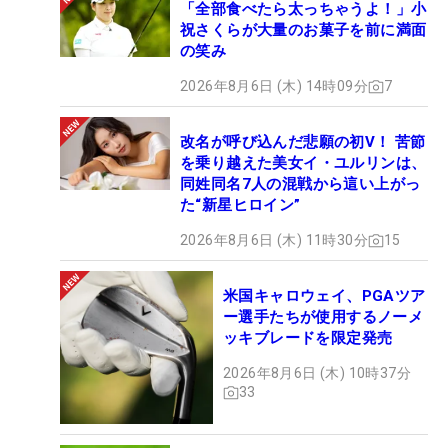
「全部食べたら太っちゃうよ！」小
祝さくらが大量のお菓子を前に満面
の笑み
2026年8月6日 (木) 14時09分
7
改名が呼び込んだ悲願の初V！ 苦節
を乗り越えた美女イ・ユルリンは、
同姓同名7人の混戦から這い上がっ
た“新星ヒロイン”
2026年8月6日 (木) 11時30分
15
米国キャロウェイ、PGAツア
ー選手たちが使用するノーメ
ッキブレードを限定発売
2026年8月6日 (木) 10時37分
33