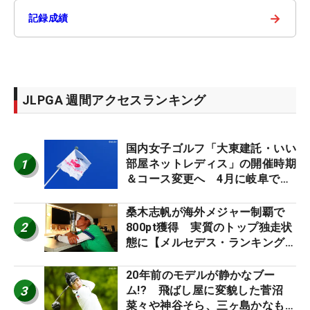
→
記録成績
JLPGA 週間アクセスランキング
国内女子ゴルフ「大東建託・いい
1
部屋ネットレディス」の開催時期
＆コース変更へ 4月に岐阜で開
催
桑木志帆が海外メジャー制覇で
2
800pt獲得 実質のトップ独走状
態に【メルセデス・ランキング番
外編】
20年前のモデルが静かなブー
3
ム!? 飛ばし屋に変貌した菅沼
菜々や神谷そら、三ヶ島かなも使