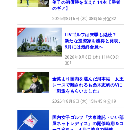
侑子の初優勝を支えた14本【勝者
のギア】
2026年8月6日 (木) 08時55分
32
LIVゴルフは来季も継続？
新たな投資家を獲得と発表、
9月には最終合意へ
2026年8月6日 (木) 11時00分
1
全英より国内を選んだ河本結 女王
レースで離されるも桑木志帆のVに
「刺激をもらいました」
2026年8月6日 (木) 15時45分
19
国内女子ゴルフ「大東建託・いい部
屋ネットレディス」の開催時期＆コ
ース変更へ 4月に岐阜で開催