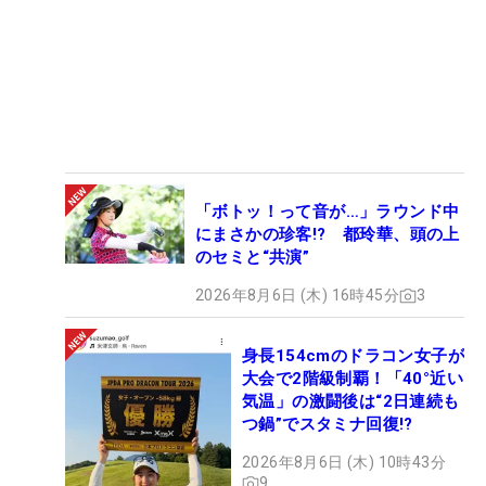
「ボトッ！って音が…」ラウンド中
にまさかの珍客!? 都玲華、頭の上
のセミと“共演”
2026年8月6日 (木) 16時45分
3
身長154cmのドラコン女子が
大会で2階級制覇！「40°近い
気温」の激闘後は“2日連続も
つ鍋”でスタミナ回復!?
2026年8月6日 (木) 10時43分
9