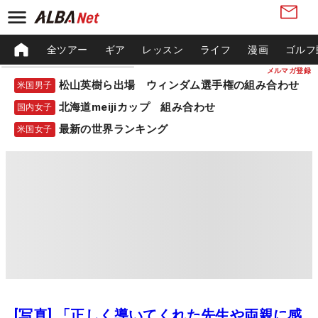
全ツアー
ギア
レッスン
ライフ
漫画
ゴルフ
メルマガ登録
松山英樹ら出場 ウィンダム選手権の組み合わせ
米国男子
北海道meijiカップ 組み合わせ
国内女子
最新の世界ランキング
米国女子
[写真] 「正しく導いてくれた先生や両親に感