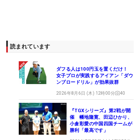
読まれています
ダフる人は100円玉を置くだけ！
女子プロが実践するアイアン「ダウ
ンブロードリル」が効果抜群
2026年8月6日 (木) 12時00分
40
『TGXシリーズ』第2戦が開
催 幡地隆寛、田辺ひかり、
小倉彩愛の中国四国チームが
勝利「最高です」