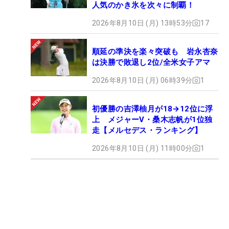
人気のかき氷を次々に制覇！
2026年8月10日 (月) 13時53分
17
順延の準決を楽々突破も 岩永杏奈
は決勝で敗退し2位/全米女子アマ
2026年8月10日 (月) 06時39分
1
初優勝の吉澤柚月が18→12位に浮
上 メジャーV・桑木志帆が1位独
走【メルセデス・ランキング】
2026年8月10日 (月) 11時00分
1