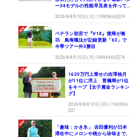
ー34モデルの性能早見表を作って
みた #ギアカタログ2026
2026年8月10日 (月) 17時08分
39
ベテラン助言で『V1X』復帰が奏
功 鳥海颯汰が記録更新「63」で
今季ツアー外3勝目
2026年8月10日 (月) 16時44分
76
1620万円上乗せの吉澤柚月
が11位に浮上 菅楓華が1位
をキープ【女子賞金ランキン
グ】
2026年8月10日 (月) 11時30分
1
「趣味：かき氷」 吉田優利が日本
滞在中にメロンや桃から珍味まで、