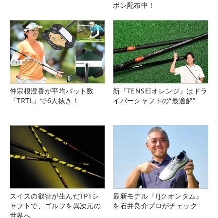
ポン配布中！
仲宗根澄香が平均パット数
新『TENSEIオレンジ』はドラ
『TRTL』で6人抜き！
イバーシャフトの“最適解”
スイスの叡智が生んだTPTシ
最新モデル『FJクオンタム』
ャフトで、ゴルフを異次元の
を石井良介プロがチェック
世界へ