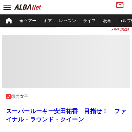
全ツアー
ギア
レッスン
ライフ
漫画
ゴルフ
メルマガ登録
国内女子
スーパールーキー安田祐香 目指せ！ ファ
イナル・ラウンド・クイーン