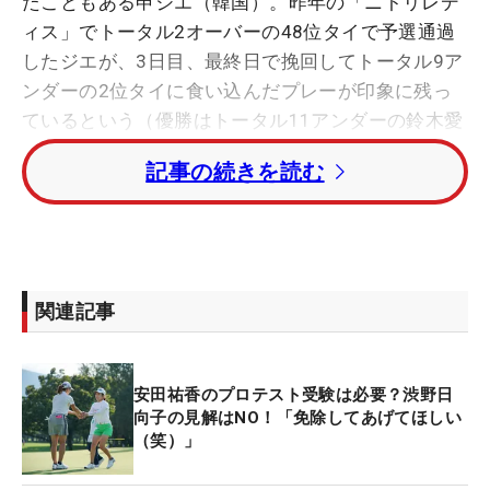
たこともある申ジエ（韓国）。昨年の「ニトリレデ
ィス」でトータル2オーバーの48位タイで予選通過
したジエが、3日目、最終日で挽回してトータル9ア
ンダーの2位タイに食い込んだプレーが印象に残っ
ているという（優勝はトータル11アンダーの鈴木愛
で、安田はトータル8アンダーの4位でローアマを獲
記事の続きを読む
得）。実際、ジエは米女子ツアー参戦時代には、最
終日に強い“ファイナル・ラウンド・クイーン”の異
名をとっていた。
「もちろんツアー優勝を目指していますけど、どの
関連記事
試合でも30位くらいまでに入って、予選通過を多く
することが目標です。悪いときでも成績を出すこと
は大切だと、ニトリのジエさんのプレーを見て思い
安田祐香のプロテスト受験は必要？渋野日
ました。何とか予選通過する位置だったのに、いつ
向子の見解はNO！「免除してあげてほしい
（笑）」
の間にか上位に行く技術がスゴイです」