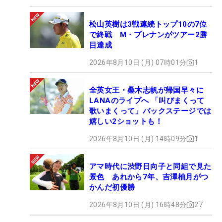
松山英樹は3戦連続トップ10の7位
で終戦 M・ブレナンがツアー2勝
目達成
2026年8月10日 (月) 07時01分
1
全英女王・桑木志帆が帰国早々に
LANAのライブへ 「叫びまくって
歌いまくって」バックステージでは
嬉しい2ショットも！
2026年8月10日 (月) 14時09分
1
アマ時代に渋野日向子と同組で見た
景色 あれから7年、吉澤柚月がつ
かんだ初優勝
2026年8月10日 (月) 16時48分
27