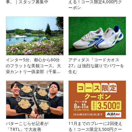
事。｜スタッフ募集中
える！コース限定4,000円ク
ーポン
インター5分、都心から60分
アディダス『コードカオス
のフラットな美観コース。大
27』は強烈な蹴りでパワーを
栄カントリー俱楽部（千葉
生む
県）
パターこじらせ記者が
11月までのプレーに2回使え
「TRTL」で大改善
る！コース限定3,500円クー