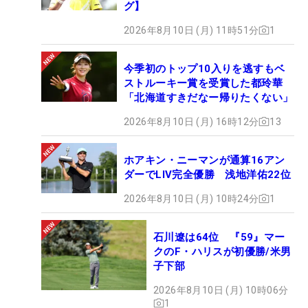
グ】
2026年8月10日 (月) 11時51分
1
今季初のトップ10入りを逃すもベ
ストルーキー賞を受賞した都玲華
「北海道すきだなー帰りたくない」
2026年8月10日 (月) 16時12分
13
ホアキン・ニーマンが通算16アン
ダーでLIV完全優勝 浅地洋佑22位
2026年8月10日 (月) 10時24分
1
石川遼は64位 『59』マー
クのF・ハリスが初優勝/米男
子下部
2026年8月10日 (月) 10時06分
1