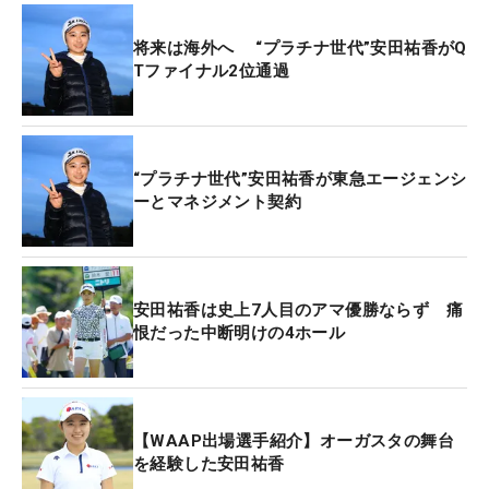
そんな安定感をつけるため、現在はオフトレ中の安
田。3月の開幕前に修正したい点を聞いた。
将来は海外へ “プラチナ世代”安田祐香がQ
Tファイナル2位通過
「今年の課題はダウンスイングで手打ちになるのを
直すこと。原因は“トップの間”がないから。手と体
が同時に動いて引っかけてしまうんです。それを直
“プラチナ世代”安田祐香が東急エージェンシ
すために、自分でいろいろドリルを考えて取り組ん
ーとマネジメント契約
でいます」
安田祐香は史上7人目のアマ優勝ならず 痛
恨だった中断明けの4ホール
【WAAP出場選手紹介】オーガスタの舞台
を経験した安田祐香