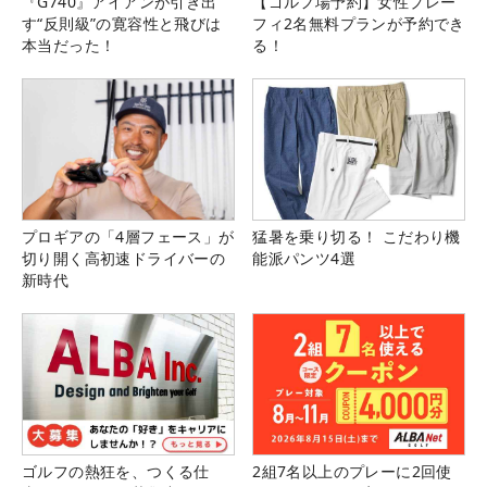
『G740』アイアンが引き出
【ゴルフ場予約】女性プレー
す“反則級”の寛容性と飛びは
フィ2名無料プランが予約でき
本当だった！
る！
プロギアの「4層フェース」が
猛暑を乗り切る！ こだわり機
切り開く高初速ドライバーの
能派パンツ4選
新時代
ゴルフの熱狂を、つくる仕
2組7名以上のプレーに2回使