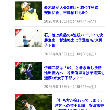
鈴木愛が大会2勝目へ首位T発進
安田祐香、吉澤柚月ら5位
2026年8月7日 (金) 16時14分
1
石川遼は終盤の4連続バーディで決
勝進出 杉浦悠太は予選落ち/米男
子下部
2026年8月8日 (土) 10時33分
1
伊藤二花は「69」と巻き返し決勝
進出圏内へ 谷田侑里香は予選落ち
濃厚/米女子下部ツアー
2026年8月8日 (土) 10時15分
1
「打ち方が変わってしまう」
洋芝への苦手意識 安田祐香