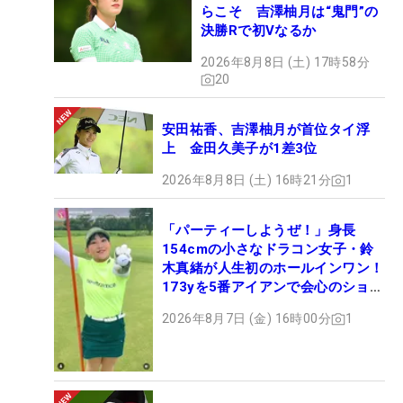
らこそ 吉澤柚月は“鬼門”の
決勝Rで初Vなるか
2026年8月8日 (土) 17時58分
20
安田祐香、吉澤柚月が首位タイ浮
上 金田久美子が1差3位
2026年8月8日 (土) 16時21分
1
「パーティーしようぜ！」身長
154cmの小さなドラコン女子・鈴
木真緒が人生初のホールインワン！
173yを5番アイアンで会心のショッ
ト
2026年8月7日 (金) 16時00分
1