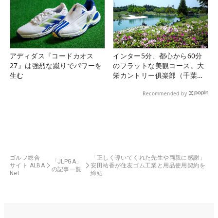
アディダス『コードカオス
インター5分、都心から60分
27』は強烈な蹴りでパワーを
のフラットな美観コース。大
生む
栄カントリー俱楽部（千葉
県）
Recommended by
ゴルフ総合
「正しく導いてくれた先生や両親に感謝」
「JLPGA」
サイト ALBA
安田祐香が住友ゴム工業と用品使用契約を
の記事一覧
Net
締結