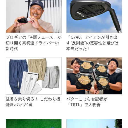
プロギアの「4層フェース」が
『G740』アイアンが引き出
切り開く高初速ドライバーの
す“反則級”の寛容性と飛びは
新時代
本当だった！
猛暑を乗り切る！ こだわり機
パターこじらせ記者が
能派パンツ4選
「TRTL」で大改善