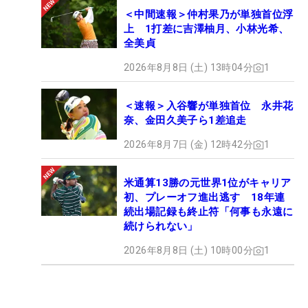
＜中間速報＞仲村果乃が単独首位浮
上 1打差に吉澤柚月、小林光希、
全美貞
2026年8月8日 (土) 13時04分
1
＜速報＞入谷響が単独首位 永井花
奈、金田久美子ら1差追走
2026年8月7日 (金) 12時42分
1
米通算13勝の元世界1位がキャリア
初、プレーオフ進出逃す 18年連
続出場記録も終止符「何事も永遠に
続けられない」
2026年8月8日 (土) 10時00分
1