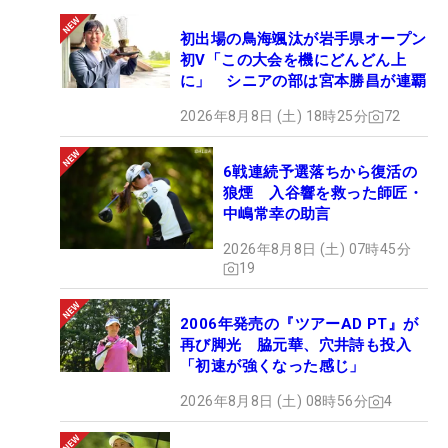
初出場の鳥海颯汰が岩手県オープン
初V「この大会を機にどんどん上
に」 シニアの部は宮本勝昌が連覇
2026年8月8日 (土) 18時25分
72
6戦連続予選落ちから復活の
狼煙 入谷響を救った師匠・
中嶋常幸の助言
2026年8月8日 (土) 07時45分
19
2006年発売の『ツアーAD PT』が
再び脚光 脇元華、穴井詩も投入
「初速が強くなった感じ」
2026年8月8日 (土) 08時56分
4