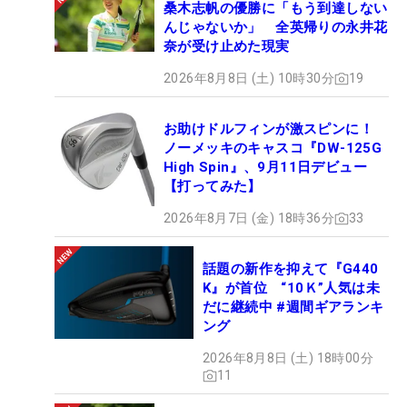
桑木志帆の優勝に「もう到達しない
んじゃないか」 全英帰りの永井花
奈が受け止めた現実
2026年8月8日 (土) 10時30分
19
お助けドルフィンが激スピンに！
ノーメッキのキャスコ『DW-125G
High Spin』、9月11日デビュー
【打ってみた】
2026年8月7日 (金) 18時36分
33
話題の新作を抑えて『G440
K』が首位 “10Ｋ”人気は未
だに継続中 #週間ギアランキ
ング
2026年8月8日 (土) 18時00分
11