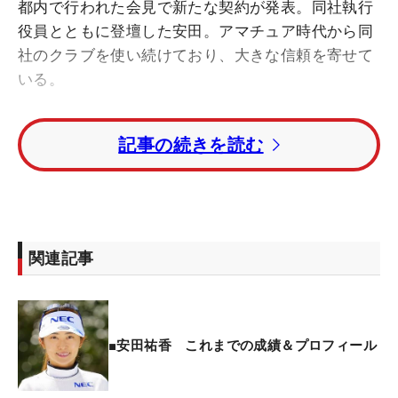
都内で行われた会見で新たな契約が発表。同社執行
役員とともに登壇した安田。アマチュア時代から同
社のクラブを使い続けており、大きな信頼を寄せて
いる。
「私を正しく導いてくれた先生や両親に感謝しま
記事の続きを読む
す」。まずは感謝の言葉を述べ、契約については、
「
ダンロップ
さんとともにプロツアーに取り組める
ことをうれしく思います」と、後ろ盾に感謝した。
今季はQTランキング2位の資格で前半戦にはフル参
関連記事
戦の予定。将来的には米ツアー参戦を目標にしてい
る安田。まずは日本ツアー初優勝に向けて
ダンロッ
プ
、
スリクソン
ブランドとともに突き進む。
■安田祐香 これまでの成績＆プロフィール
以下、安田祐香のコメント
「このたび、住友ゴム工業様とゴルフ用品の使用契