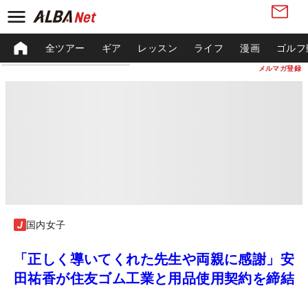
全ツアー
ギア
レッスン
ライフ
漫画
ゴルフ
メルマガ登録
国内女子
「正しく導いてくれた先生や両親に感謝」安
田祐香が住友ゴム工業と用品使用契約を締結