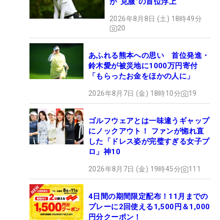
が“克服”の首位浮上
2026年8月8日 (土) 18時49分
20
あふれる熊本への思い 首位発進・
鈴木愛が被災地に1000万円寄付
「もらったお金をほかの人に」
2026年8月7日 (金) 18時10分
19
ゴルフウェアとは一味違うギャップ
にノックアウト！ ファンが惚れ直
した「ドレス姿が完璧すぎる女子プ
ロ」神10
2026年8月7日 (金) 19時45分
111
4日間の期間限定配布！11月までの
プレーに2回使える1,500円＆1,000
円分クーポン！