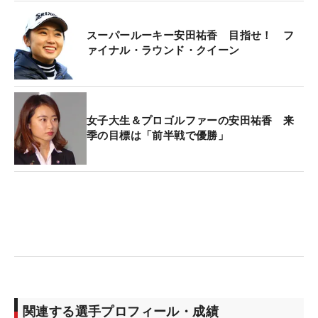
約をすることになりました。
スリクソン
は小学3年
生の時に使い始めとても打ちやすかったことを記憶
スーパールーキー安田祐香 目指せ！ フ
ァイナル・ラウンド・クイーン
しています。中学生になり、初めて自分で購入した
クラブは
ゼクシオ
であり、私のゴルフ人生は
ダンロ
ップ
とともにありました。これからも、ともに歩め
ることをうれしく思います。これからも一緒に戦っ
女子大生＆プロゴルファーの安田祐香 来
て行き『尊敬されるゴルファー』になれるように
季の目標は「前半戦で優勝」
日々努力していきますので、ご支援よろしくお願い
いたします」
関連する選手プロフィール・成績