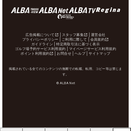
広告掲載について
スタッフ募集
運営会社
プライバシーポリシー
ご利用に際して
会員規約
ガイドライン
特定商取引法に基づく表示
ゴルフ場予約サービス利用規約
マイページサービス利用規約
ポイント利用規約
お問合せ
ヘルプ
サイトマップ
掲載されている全てのコンテンツの無断での転載、転用、コピー等は禁じま
す。
© ALBA Net