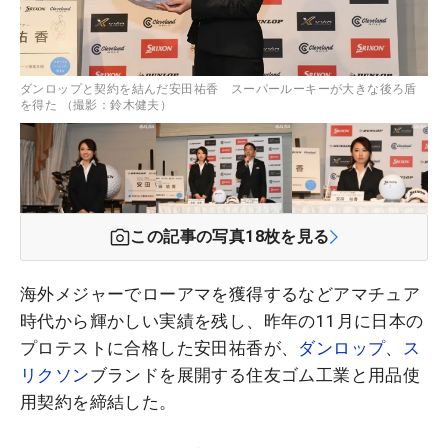
ダンロップと契約を結んだ安田祐香 スーパールーキーが大きな後ろ盾
を得た （撮影：鈴木健夫）
この記事の写真
18
枚を見る
海外メジャーでローアマを獲得するなどアマチュア
時代から輝かしい実績を残し、昨年の11月に日本の
プロテストに合格した安田祐香が、
ダンロップ
、
ス
リクソン
ブランドを展開する住友ゴム工業と用品使
用契約を締結した。