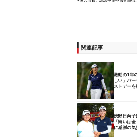
関連記事
激動の1年
しい」バー
ストデーを
渋野日向子
「悔いは全
に感謝の気