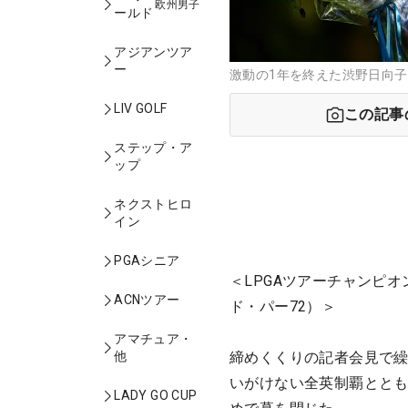
欧州男子
ールド
アジアンツア
ー
激動の1年を終えた渋野日向子
LIV GOLF
この記事
ステップ・ア
ップ
ネクストヒロ
イン
PGAシニア
＜LPGAツアーチャンピオ
ACNツアー
ド・パー72）＞
アマチュア・
他
締めくくりの記者会見で繰
いがけない全英制覇ととも
LADY GO CUP