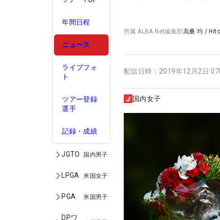
年間日程
所属
ALBA Net編集部
高桑 均
/
Hit
ニュース
ライブフォ
配信日時：
2019年12月2日 0
ト
国内女子
ツアー登録
選手
記録・成績
JGTO
国内男子
LPGA
米国女子
PGA
米国男子
DPワ