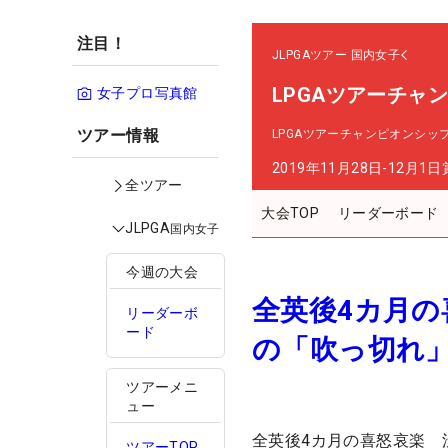
注目！
JLPGAツアー
国内女子
LPGAツアーチャ
女子プロ写真館
ツアー情報
LPGAツアーチャンピオンシッ
2019年11月28日-12月1日
全ツアー
大会TOP
リーダーボード
JLPGA
国内女子
今週の大会
全英後4カ月
リーダーボ
ード
の「吹っ切れ
ツアーメニ
ュー
全英後4カ月の喜怒哀楽 
ツアーTOP