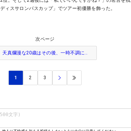
2位。そして2週後には「私でいいんですかね？」の名言を残
レディスサロンパスカップ」でツアー初優勝を飾った。
次ページ
天真爛漫な20歳はその後、一時不調に…
1
2
3