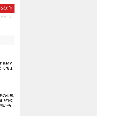
すもMV
うろちょ
後の心境
神様から