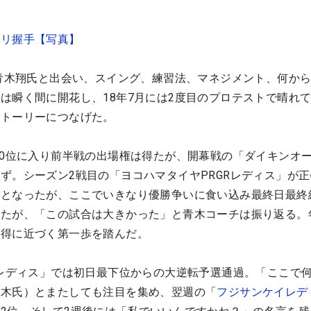
チリ握手【写真】
の青木翔氏と出会い、スイング、練習法、マネジメント、何か
は瞬く間に開花し、18年7月には2度目のプロテストで晴れ
ストーリーにつなげた。
40位に入り前半戦の出場権は得たが、開幕戦の「ダイキンオ
ず。シーズン2戦目の「ヨコハマタイヤPRGRレディス」が
場となったが、ここでいきなり優勝争いに食い込み最終日最終
したが、「この試合は大きかった」と青木コーチは振り返る。
獲得に近づく第一歩を踏んだ。
ンレディス」では初日最下位からの大逆転予選通過。「ここで
青木氏）とまたしても注目を集め、翌週の「
フジサンケイレデ