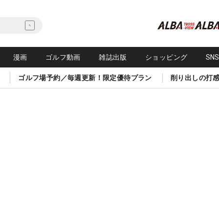
漫画
ゴルフ動画
雑誌出版
ショッピング
SN
ゴルフ場予約／毎週更新！限定優待プラン
削り出しの打