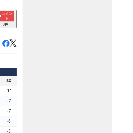
コメン
ト
0
件
SC
-11
-7
-7
-6
-5