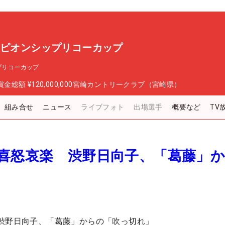
ンピオンシップリコーカップ
プリコーカップ
賞金総額
¥120,000,000
宮崎カントリークラブ（宮崎県）
組み合せ
ニュース
ライブフォト
出場選手
概要など
TV
の喜怒哀楽 渋野日向子、「葛藤」
」
渋野日向子、「葛藤」からの「吹っ切れ」