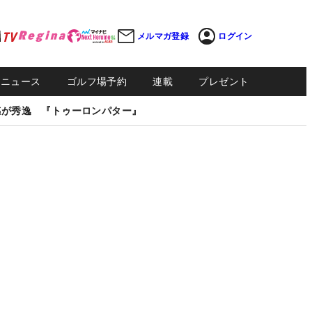
メルマガ登録
ログイン
Sニュース
ゴルフ場予約
連載
プレゼント
感が秀逸 『トゥーロンパター』