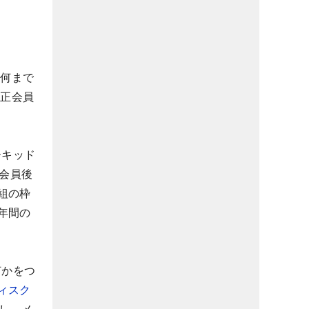
ら何まで
て正会員
ーキッド
正会員後
組の枠
年間の
何かをつ
ィスク