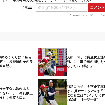
の締めくくりは「私ら
渋野日向子は賞金女王逃
ディ 渋野日向子のラ
Pに！ 「車で家の周りを
振り返る
ろしたい（笑）」
渋野日向子、今季終了直
は女王争い敗れるも
は？ 賞金ランク2位は「“まだ1位
くない！」 それ以上
になるには早い”という
持ちを何度も口に
の試練」【一問一答】