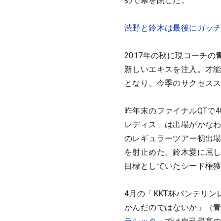
めで幕を閉じた。
渋野と鈴木は最後にガッ
2017年の秋に現コーチ
新しいエキスを注入。才能
となり、今季のサクセス
昨年末のファイナルQTで
レディス」は出場がかなわ
のレギュラーツアー初出
を射止めた。鈴木愛に屈
目標としていたシード権
4月の「KKT杯バンテリ
かんだのではないか」（