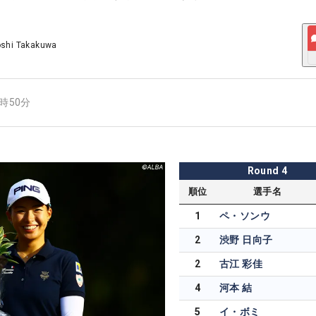
oshi Takakuwa
7時50分
Round
4
順位
選手名
1
ペ・ソンウ
2
渋野 日向子
2
古江 彩佳
4
河本 結
5
イ・ボミ