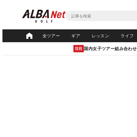
全ツアー
ギア
レッスン
ライフ
国内女子ツアー組み合わせ
注目