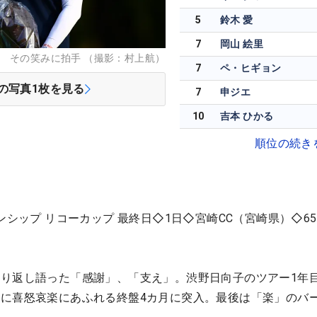
5
鈴木 愛
7
岡山 絵里
 その笑みに拍手 （撮影：村上航）
7
ペ・ヒギョン
の写真
1
枚を見る
7
申ジエ
10
吉本 ひかる
順位の続き
ンシップ リコーカップ 最終日◇1日◇宮崎CC（宮崎県）◇65
り返し語った「感謝」、「支え」。渋野日向子のツアー1年
に喜怒哀楽にあふれる終盤4カ月に突入。最後は「楽」のバ