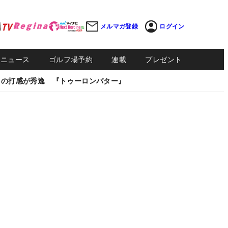
メルマガ登録
ログイン
Sニュース
ゴルフ場予約
連載
プレゼント
しの打感が秀逸 『トゥーロンパター』