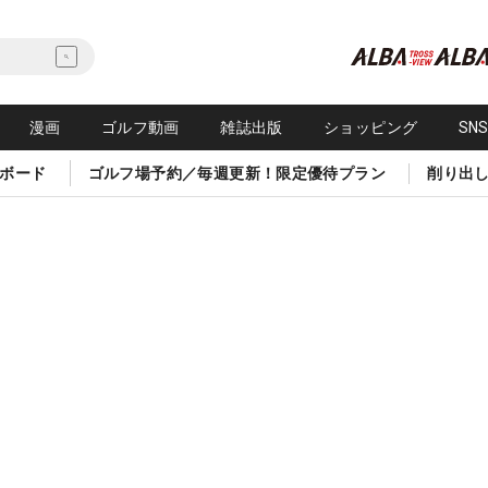
漫画
ゴルフ動画
雑誌出版
ショッピング
SN
ボード
ゴルフ場予約／毎週更新！限定優待プラン
削り出