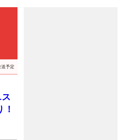
放送予定
…ス
り！