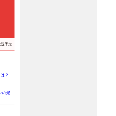
放送予定
味は？
ンの景