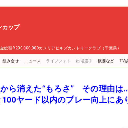
ンカップ
金総額
¥200,000,000
カメリアヒルズカントリークラブ（千葉県）
組み合せ
ニュース
ライブフォト
出場選手
概要など
TV
莉花から消えた“もろさ” その理由は
100ヤード以内のプレー向上にあ
】