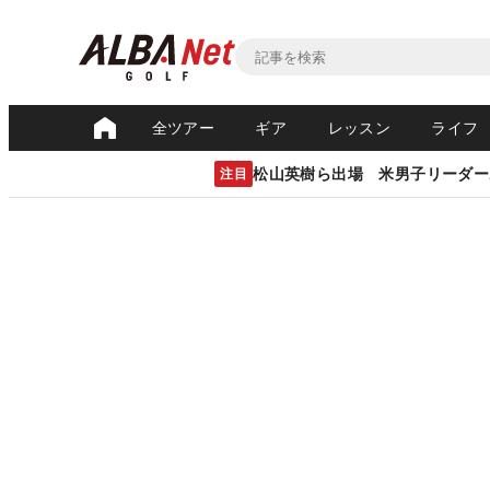
全ツアー
ギア
レッスン
ライフ
松山英樹ら出場 米男子リーダー
注目