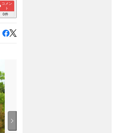
コメン
ト
0
件