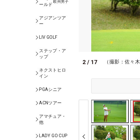
欧州男子
ールド
アジアンツア
ー
LIV GOLF
ステップ・ア
ップ
2
/
17
（撮影：佐々
ネクストヒロ
イン
PGAシニア
ACNツアー
アマチュア・
他
LADY GO CUP