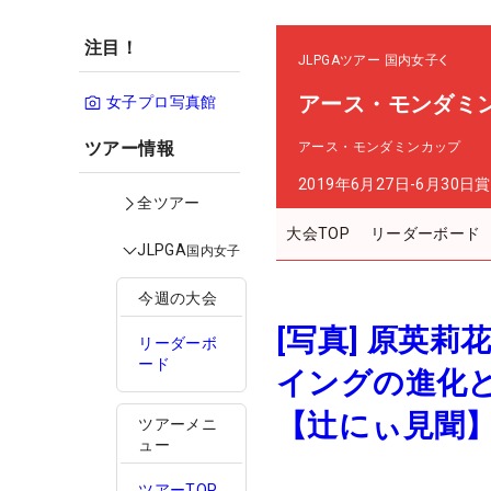
注目！
JLPGAツアー
国内女子
アース・モンダミ
女子プロ写真館
ツアー情報
アース・モンダミンカップ
2019年6月27日-6月30日
賞
全ツアー
大会TOP
リーダーボード
JLPGA
国内女子
今週の大会
[写真] 原英
リーダーボ
ード
イングの進化と
【辻にぃ見聞
ツアーメニ
ュー
ツアーTOP