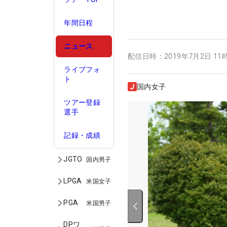
年間日程
ニュース
配信日時：
2019年7月2日 11
ライブフォ
ト
国内女子
ツアー登録
選手
記録・成績
JGTO
国内男子
LPGA
米国女子
PGA
米国男子
DPワ