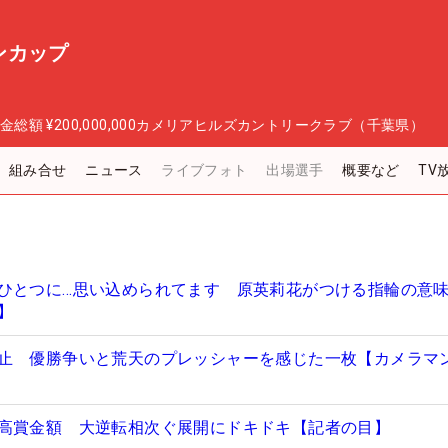
ンカップ
金総額
¥200,000,000
カメリアヒルズカントリークラブ（千葉県）
組み合せ
ニュース
ライブフォト
出場選手
概要など
TV
ひとつに…思い込められてます 原英莉花がつける指輪の意
】
止 優勝争いと荒天のプレッシャーを感じた一枚【カメラマ
高賞金額 大逆転相次ぐ展開にドキドキ【記者の目】