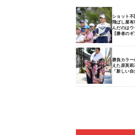
ショット不
飛ばし屋有
んだのはウ
【勝者のギ
勝負カラー
えた原英莉
「新しい自