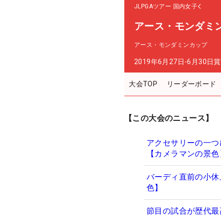
JLPGAツアー
国内女子
アース・モンダミ
アース・モンダミンカップ
2019年6月27日-6月30日
賞
大会TOP
リーダーボード
【この大会のニュース】
アクセサリーの一つ
【カメラマンの景色
バーディ直前の小休
色】
節目の試合が歴代最