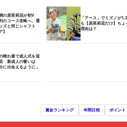
調の原英莉花が初V
「アース」でミズノが1,2
利のコース攻略へ、選
も【原英莉花だけ】ちょ
ッズと同じシャフト
理由は？
ア】
の晴れ着で成人式を迎
花 新成人の誓いは
分に出会えるように」
賞金ランキング
年間日程
ポイント