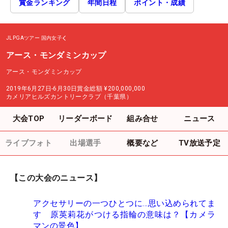
賞金ランキング
年間日程
ポイント・成績
JLPGAツアー
国内女子
アース・モンダミンカップ
アース・モンダミンカップ
2019年6月27日-6月30日
賞金総額
¥200,000,000
カメリアヒルズカントリークラブ（千葉県）
大会TOP
リーダーボード
組み合せ
ニュース
ライブフォト
出場選手
概要など
TV放送予定
【この大会のニュース】
アクセサリーの一つひとつに…思い込められてま
す 原英莉花がつける指輪の意味は？【カメラ
マンの景色】