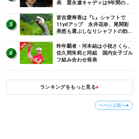
表 栗永遼キャディは9年間の立
ち入り禁止
皆吉愛寿香は『L』シャフトで
5
11ydアップ 永井花奈、尾関彩
美悠も選ぶしなりシャフトの効果
【ツアープロたちの“飛ばしギ
ア”】
昨年覇者・河本結は小祝さくら、
6
佐久間朱莉と同組 国内女子ゴル
フ組み合わせ発表
ランキングをもっと見る
ページ上部へ