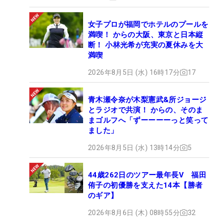
女子プロが福岡でホテルのプールを
満喫！ からの大阪、東京と日本縦
断！ 小林光希が充実の夏休みを大
満喫
2026年8月5日 (水) 16時17分
17
青木瀬令奈が木梨憲武&所ジョージ
とラジオで共演！ からの、そのま
まゴルフへ「ずーーーーっと笑って
ました」
2026年8月5日 (水) 13時14分
5
44歳262日のツアー最年長V 福田
侑子の初優勝を支えた14本【勝者
のギア】
2026年8月6日 (木) 08時55分
32