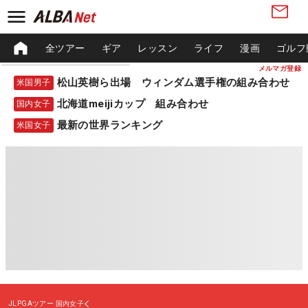
全ツアー
ギア
レッスン
ライフ
漫画
ゴルフ
メルマガ登録
松山英樹ら出場 ウィンダム選手権の組み合わせ
米国男子
北海道meijiカップ 組み合わせ
国内女子
最新の世界ランキング
米国女子
JLPGAツアー
国内女子