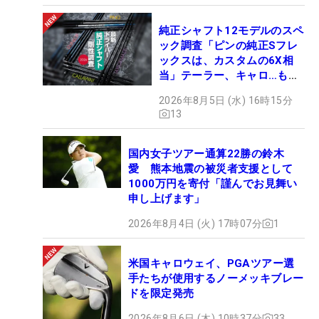
純正シャフト12モデルのスペ
ック調査「ピンの純正Sフレ
ックスは、カスタムの6X相
当」テーラー、キャロ…もチ
ェック！
2026年8月5日 (水) 16時15分
13
国内女子ツアー通算22勝の鈴木
愛 熊本地震の被災者支援として
1000万円を寄付「謹んでお見舞い
申し上げます」
2026年8月4日 (火) 17時07分
1
米国キャロウェイ、PGAツアー選
手たちが使用するノーメッキブレー
ドを限定発売
2026年8月6日 (木) 10時37分
33