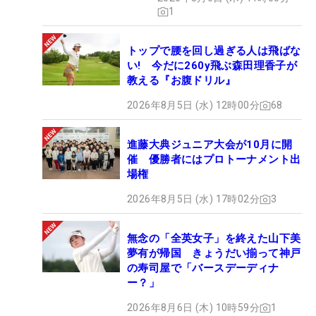
1
トップで腰を回し過ぎる人は飛ばな
い! 今だに260y飛ぶ森田理香子が
教える『お腹ドリル』
2026年8月5日 (水) 12時00分
68
進藤大典ジュニア大会が10月に開
催 優勝者にはプロトーナメント出
場権
2026年8月5日 (水) 17時02分
3
無念の「全英女子」を終えた山下美
夢有が帰国 きょうだい揃って神戸
の寿司屋で「バースデーディナ
ー？」
2026年8月6日 (木) 10時59分
1