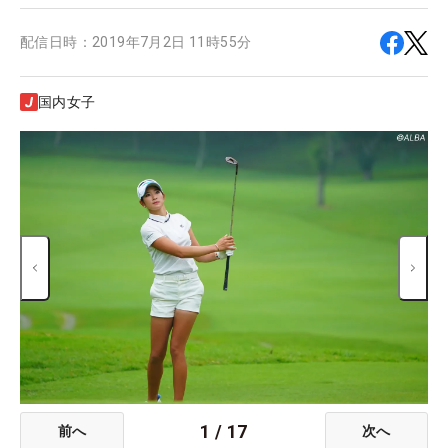
配信日時：
2019年7月2日 11時55分
国内女子
1
/
17
前へ
次へ