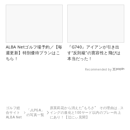
る！！
ALBA Netゴルフ場予約／【毎
『G740』アイアンが引き出
週更新】特別優待プランはこ
す“反則級”の寛容性と飛びは
ちら！
本当だった！
Recommended by
ゴルフ総
原英莉花から消えた“もろさ” その理由は…ス
「JLPGA」
合サイト
イングの進化と100ヤード以内のプレー向上
の写真一覧
ALBA Net
にあり！【辻にぃ見聞】