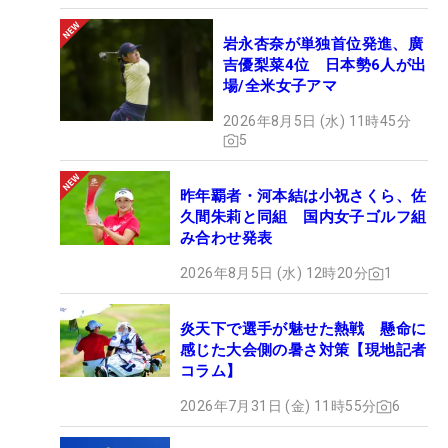
岩永杏奈が単独首位発進、廣
吉優梨菜4位 日本勢6人が出
場/全米女子アマ
2026年8月5日 (水) 11時45分
5
昨年覇者・河本結は小祝さくら、佐
久間朱莉と同組 国内女子ゴルフ組
み合わせ発表
2026年8月5日 (水) 12時20分
1
炎天下で選手が魅せた熱戦 懸命に
感じた大会側の暑さ対策【現地記者
コラム】
2026年7月31日 (金) 11時55分
6