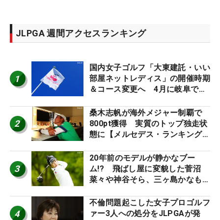
JLPGA 週間アクセスランキング
国内女子ゴルフ「大東建託・いい
1
部屋ネットレディス」の開催時期
＆コース変更へ 4月に岐阜で開
催
桑木志帆が海外メジャー制覇で
2
800pt獲得 実質のトップ独走状
態に【メルセデス・ランキング番
外編】
20年前のモデルが静かなブー
3
ム!? 飛ばし屋に変貌した菅沼
菜々や神谷そら、三ヶ島かなも使
う“名器”が人気な理由【ツアープ
ロたちの“飛ばしギア”】
不倫問題起こした女子プロゴルフ
4
ァー3人への処分をJLPGAが発