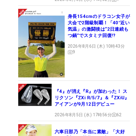
身長154cmのドラコン女子が
大会で2階級制覇！「40°近い
気温」の激闘後は“2日連続も
つ鍋”でスタミナ回復!?
2026年8月6日 (木) 10時43分
9
『4』が消え『R』が加わった！ ス
リクソン『ZXi R/5/7』＆『ZXiU』
アイアンが9月12日デビュー
2026年8月5日 (水) 17時56分
62
六車日那乃「本当に素敵」「大好