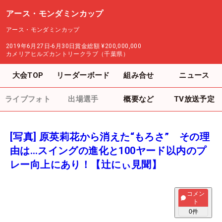
アース・モンダミンカップ
アース・モンダミンカップ
2019年6月27日-6月30日
賞金総額
¥200,000,000
カメリアヒルズカントリークラブ（千葉県）
大会TOP
リーダーボード
組み合せ
ニュース
ライブフォト
出場選手
概要など
TV放送予定
[写真] 原英莉花から消えた“もろさ” その理
由は…スイングの進化と100ヤード以内のプ
レー向上にあり！【辻にぃ見聞】
コメン
ト
0
件