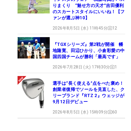
りまくり “魅せ方の天才”吉田優利
のスカートスタイルにいいね！【フ
ァンが選ぶ神10】
2026年8月5日 (水) 11時45分
12
『TGXシリーズ』第2戦が開催 幡
地隆寛、田辺ひかり、小倉彩愛の中
国四国チームが勝利「最高です」
2026年7月28日 (火) 17時30分
1
選手は“長く使える”点をべた褒め！
創業者復帰でソールを見直した、ク
リーブランド『RTZ 2』ウェッジが
9月12日デビュー
2026年8月5日 (水) 15時09分
60