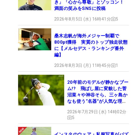
き」「心から尊敬」とゾッコン！
満面の笑みをSNSに投稿
2026年8月5日 (水) 16時41分
5
桑木志帆が海外メジャー制覇で
800pt獲得 実質のトップ独走状態
に【メルセデス・ランキング番外
編】
2026年8月3日 (月) 11時45分
1
20年前のモデルが静かなブー
ム!? 飛ばし屋に変貌した菅
沼菜々や神谷そら、三ヶ島か
なも使う“名器”が人気な理由
【ツアープロたちの“飛ばし
2026年7月29日 (水) 14時02分
ギア”】
5
インスタのウェア・私服写真がバズ