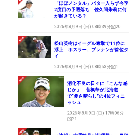
「ほぼメンタル」パター入らず今季
2度目の予選落ち 佐久間朱莉に何
が起きている？
2026年8月9日 (日) 08時39分
20
松山英樹はイーグル奪取で11位に
浮上 ホスラー、ブレナンが首位タ
イ
2026年8月9日 (日) 08時53分
1
消化不良の日々に「こんな感
じか」 菅楓華が北海道
で“憂さ晴らし”の4位フィニ
ッシュ
2026年8月9日 (日) 17時06分
21