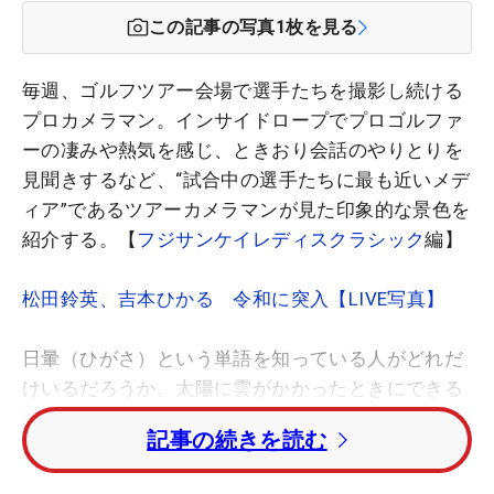
この記事の写真
1
枚を見る
毎週、ゴルフツアー会場で選手たちを撮影し続ける
プロカメラマン。インサイドロープでプロゴルファ
ーの凄みや熱気を感じ、ときおり会話のやりとりを
見聞きするなど、“試合中の選手たちに最も近いメデ
ィア”であるツアーカメラマンが見た印象的な景色を
紹介する。【
フジサンケイレディスクラシック
編】
松田鈴英、吉本ひかる 令和に突入【LIVE写真】
日暈（ひがさ）という単語を知っている人がどれだ
けいるだろうか。太陽に雲がかかったときにできる
虹のような輪っかで、珍しい光学現象。それが平成
記事の続きを読む
最後の女子ツアーの最終日に突如として現れた。