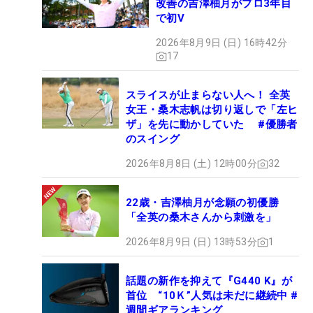
改善の吉澤柚月がプロ3年目
で初V
2026年8月9日 (日) 16時42分
17
スライスが止まらない人へ！ 全英
女王・桑木志帆は切り返しで「左ヒ
ザ」を先に動かしていた #優勝者
のスイング
2026年8月8日 (土) 12時00分
32
22歳・吉澤柚月が念願の初優勝
「全英の桑木さんから刺激を」
2026年8月9日 (日) 13時53分
1
話題の新作を抑えて『G440 K』が
首位 “10Ｋ”人気は未だに継続中 #
週間ギアランキング