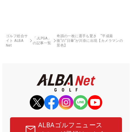
ゴルフ総合サ
奇蹟の一枚に選手も驚き “平成最
「JLPGA」
イト ALBA
後”の“日暈”が川奈に出現【カメラマンの
の記事一覧
Net
景色】
ALBAゴルフニュース