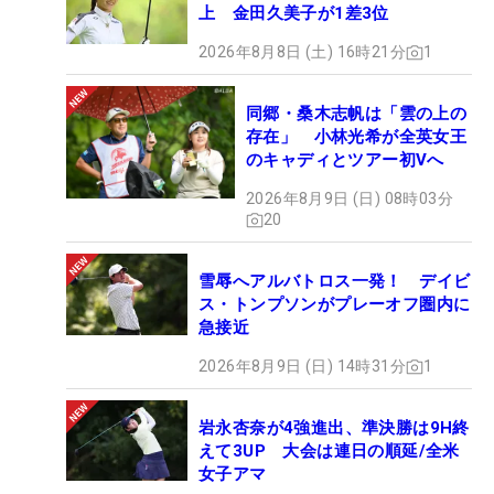
上 金田久美子が1差3位
2026年8月8日 (土) 16時21分
1
同郷・桑木志帆は「雲の上の
存在」 小林光希が全英女王
のキャディとツアー初Vへ
2026年8月9日 (日) 08時03分
20
雪辱へアルバトロス一発！ デイビ
ス・トンプソンがプレーオフ圏内に
急接近
2026年8月9日 (日) 14時31分
1
岩永杏奈が4強進出、準決勝は9H終
えて3UP 大会は連日の順延/全米
女子アマ