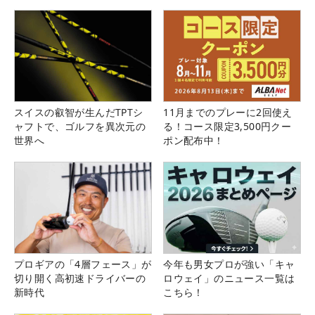
県）
スイスの叡智が生んだTPTシ
11月までのプレーに2回使え
ャフトで、ゴルフを異次元の
る！コース限定3,500円クー
世界へ
ポン配布中！
プロギアの「4層フェース」が
今年も男女プロが強い「キャ
切り開く高初速ドライバーの
ロウェイ」のニュース一覧は
新時代
こちら！