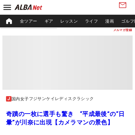
全ツアー
ギア
レッスン
ライフ
漫画
ゴルフ
メルマガ登録
フジサンケイレディスクラシック
国内女子
奇蹟の一枚に選手も驚き “平成最後”の“日
暈”が川奈に出現【カメラマンの景色】