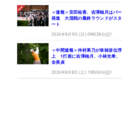
＜速報＞安田祐香、吉澤柚月はパー
発進 大混戦の最終ラウンドがスタ
ート
2026年8月9日 (日) 09時28分
1
＜中間速報＞仲村果乃が単独首位浮
上 1打差に吉澤柚月、小林光希、
全美貞
2026年8月8日 (土) 13時04分
1