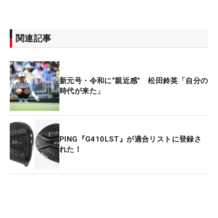
申ジエ（韓国）の7打差逆転勝利に終わった「
フジ
サンケイレディスクラシック
」でこの現象を見たの
が佐々木カメラマン。「はじめは何かと思いました
関連記事
が、あとから聞いたら日暈ということでした。幻想
的な光景だったので、レンズを変えて撮ってみまし
た」と、そのときの写真を振り返る。
新元号・令和に“親近感” 松田鈴英「自分の
時代が来た」
撮影場所は16番のティイングエリア。ホールの左は
海が広がる名物ホールだが、目を奪われたのは空。
「まさかあんな形になっているとは思っていなかっ
たので、松田鈴英選手とともに撮影してみました。
PING『G410LST』が適合リストに登録さ
れた！
太陽の下にも直線の虹が出ていて、不思議な現象だ
なと思いました」と佐々木カメラマンも振り返っ
た。
あまりにも珍しい写真だったため、次戦の「パナソ
ニックレディースオープン」の会場で、フジサンケ