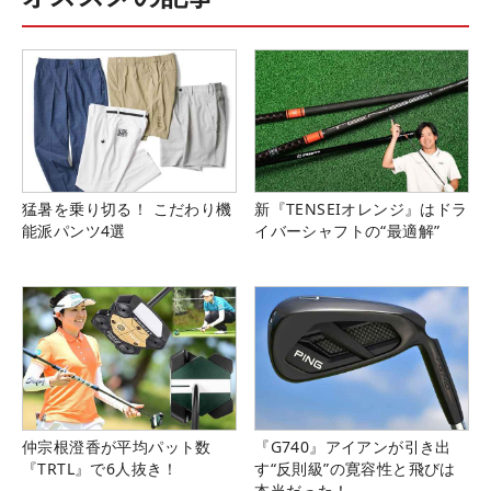
猛暑を乗り切る！ こだわり機
新『TENSEIオレンジ』はドラ
能派パンツ4選
イバーシャフトの“最適解”
仲宗根澄香が平均パット数
『G740』アイアンが引き出
『TRTL』で6人抜き！
す“反則級”の寛容性と飛びは
本当だった！