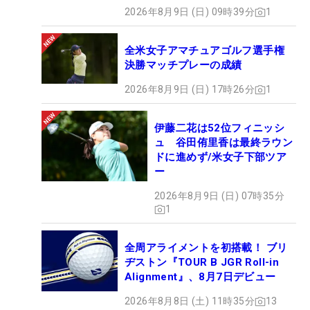
2026年8月9日 (日) 09時39分
1
全米女子アマチュアゴルフ選手権
決勝マッチプレーの成績
2026年8月9日 (日) 17時26分
1
伊藤二花は52位フィニッシ
ュ 谷田侑里香は最終ラウン
ドに進めず/米女子下部ツア
ー
2026年8月9日 (日) 07時35分
1
全周アライメントを初搭載！ ブリ
ヂストン『TOUR B JGR Roll-in
Alignment』、8月7日デビュー
2026年8月8日 (土) 11時35分
13