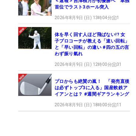
＜速報＞吉澤柚月が初優勝へ 単独
首位でラスト3ホール突入
2026年8月9日 (日) 13時04分
1
体を早く回す人ほど飛ばない!? 女
子プロコーチが教える「速い回転」
と「早い回転」の違い #四の五の言
わず振り氣れ
2026年8月9日 (日) 12時00分
31
プロからも絶賛の嵐！ 「発売直後
は必ずトップ3に入る」国産軟鉄ア
イアンとは？ #週間ギアランキング
2026年8月9日 (日) 18時00分
11