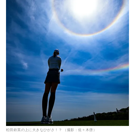
松田鈴英の上に大きなひがさ！？ （撮影：佐々木啓）