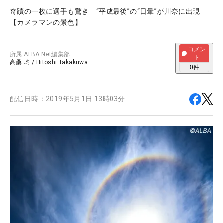
奇蹟の一枚に選手も驚き “平成最後”の“日暈”が川奈に出現
【カメラマンの景色】
コメン
所属
ALBA Net編集部
ト
高桑 均
/
Hitoshi Takakuwa
0
件
配信日時：
2019年5月1日 13時03分