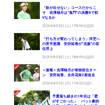
「欲が出せない」コースだからこ
そ 吉澤柚月は“鬼門”の決勝Rで初
Vなるか
2026年8月8日 (土) 17時58分
20
「打ち方が変わってしまう」洋芝へ
の苦手意識 安田祐香が“克服”の首
位浮上
2026年8月8日 (土) 18時49分
20
＜速報＞吉澤柚月が単独首位ター
ン 安田祐香、永井花奈2差追走
2026年8月9日 (日) 11時32分
1
予選落ち続きの1年目は「壁
がすごかった」 パット劇的