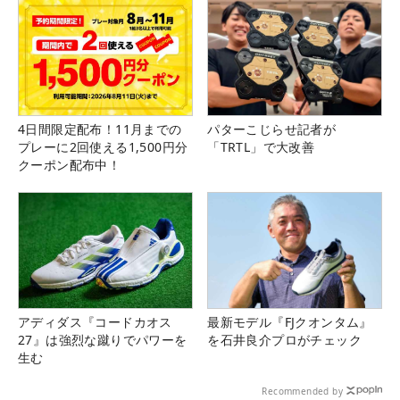
4日間限定配布！11月までの
パターこじらせ記者が
プレーに2回使える1,500円分
「TRTL」で大改善
クーポン配布中！
アディダス『コードカオス
最新モデル『FJクオンタム』
27』は強烈な蹴りでパワーを
を石井良介プロがチェック
生む
Recommended by