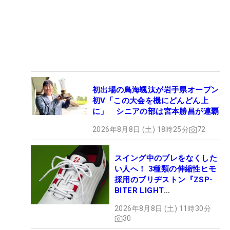
初出場の鳥海颯汰が岩手県オープン
初V「この大会を機にどんどん上
に」 シニアの部は宮本勝昌が連覇
2026年8月8日 (土) 18時25分
72
スイング中のブレをなくした
い人へ！ 3種類の伸縮性ヒモ
採用のブリヂストン『ZSP-
BITER LIGHT
MAGICLACE』、8月8日デビ
2026年8月8日 (土) 11時30分
ュー
30