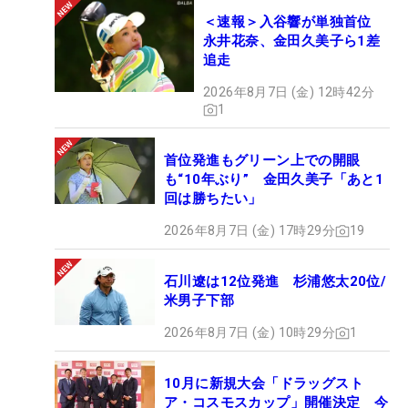
＜速報＞入谷響が単独首位
永井花奈、金田久美子ら1差
追走
2026年8月7日 (金) 12時42分
1
首位発進もグリーン上での開眼
も“10年ぶり” 金田久美子「あと1
回は勝ちたい」
2026年8月7日 (金) 17時29分
19
石川遼は12位発進 杉浦悠太20位/
米男子下部
2026年8月7日 (金) 10時29分
1
10月に新規大会「ドラッグスト
ア・コスモスカップ」開催決定 今