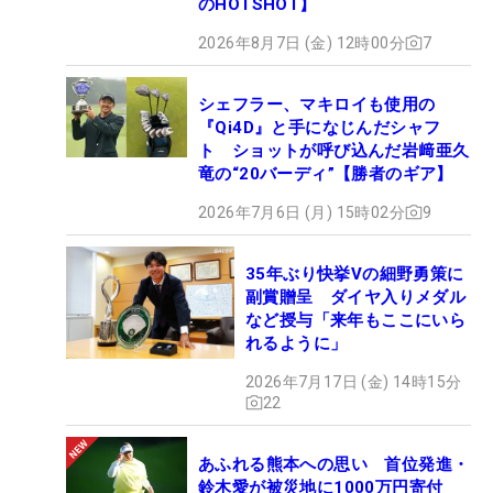
のHOTSHOT】
2026年8月7日 (金) 12時00分
7
シェフラー、マキロイも使用の
『Qi4D』と手になじんだシャフ
ト ショットが呼び込んだ岩﨑亜久
竜の“20バーディ”【勝者のギア】
2026年7月6日 (月) 15時02分
9
35年ぶり快挙Vの細野勇策に
副賞贈呈 ダイヤ入りメダル
など授与「来年もここにいら
れるように」
2026年7月17日 (金) 14時15分
22
あふれる熊本への思い 首位発進・
鈴木愛が被災地に1000万円寄付