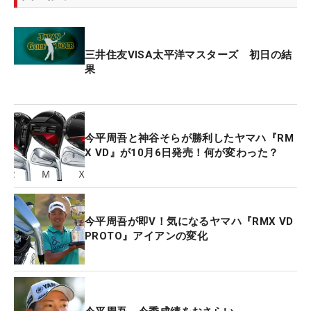
三井住友VISA太平洋マスターズ 初日の結
果
今平周吾と神谷そらが勝利したヤマハ『RM
X VD』が10月6日発売！何が変わった？
今平周吾が即V！気になるヤマハ『RMX VD
PROTO』アイアンの変化