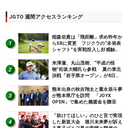
JGTO 週間アクセスランキング
稲森佑貴は「飛距離」求め昨年か
1
らSRに変更 フジクラの“未発表
シャフト”を実戦投入し好感触
「つかまえにいける」【男子ツア
ーのヒトネタ！】
米澤蓮、丸山茂樹、“平成の怪
2
物”松坂大輔氏ら参戦 夏の東北
決戦「岩手県オープン」が8日開
幕
熊本出身の秋吉翔太と重永亜斗夢
3
が熊本県庁を訪問 「JOYX
OPEN」で集めた義援金を贈呈
「助けてほしい」のひと言で実現
4
した新規大会 堀川未来夢が訴え