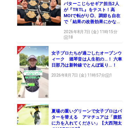
パターこじらせギア担当2人
が『TRTL』をテスト！高
MOIで転がり◎、調節も自在
で「結果の改善効果にかなり
の意外性」
2026年8月7日 (金) 11時15分
18
女子プロたちが過ごしたオープンウ
ィーク 堀琴音は人生初の…！ 六車
日那乃は新幹線でとんぼ返り…！
2026年8月7日 (金) 11時57分
1
夏場の重いグリーンで女子プロはパ
ターを替える アマチュアは「腹筋
に力を入れてください」【大西翔太