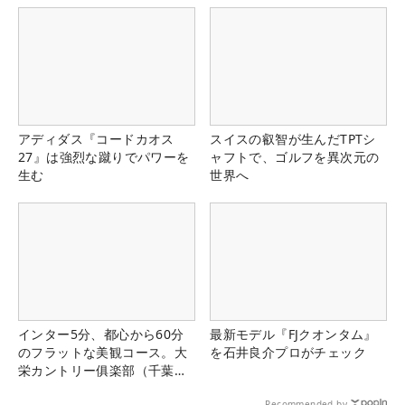
アディダス『コードカオス
スイスの叡智が生んだTPTシ
27』は強烈な蹴りでパワーを
ャフトで、ゴルフを異次元の
生む
世界へ
インター5分、都心から60分
最新モデル『FJクオンタム』
のフラットな美観コース。大
を石井良介プロがチェック
栄カントリー俱楽部（千葉
県）
Recommended by