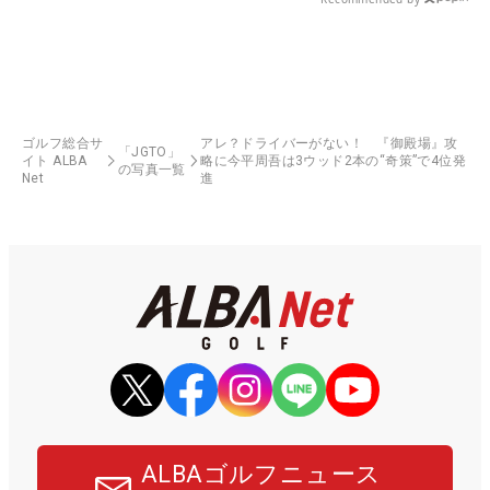
ゴルフ総合サ
アレ？ドライバーがない！ 『御殿場』攻
「JGTO」
イト ALBA
略に今平周吾は3ウッド2本の“奇策”で4位発
の写真一覧
Net
進
ALBAゴルフニュース