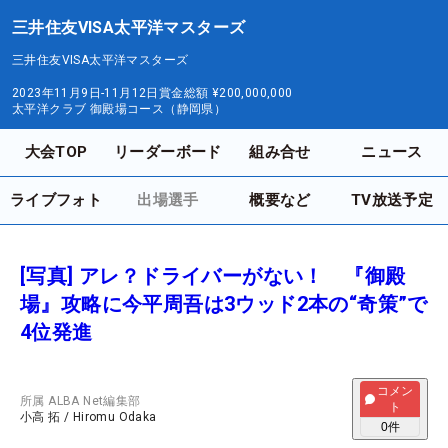
三井住友VISA太平洋マスターズ
三井住友VISA太平洋マスターズ
2023年11月9日-11月12日
賞金総額
¥200,000,000
太平洋クラブ 御殿場コース（静岡県）
大会TOP
リーダーボード
組み合せ
ニュース
ライブフォト
出場選手
概要など
TV放送予定
[写真] アレ？ドライバーがない！ 『御殿
場』攻略に今平周吾は3ウッド2本の“奇策”で
4位発進
コメン
所属
ALBA Net編集部
ト
小高 拓
/
Hiromu Odaka
0
件