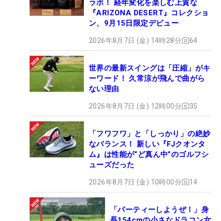
ラボ！ 経年変化を楽しむ上質な
『ARIZONA DESERT』コレクショ
ン、9月15日限定デビュー
2026年8月7日 (金) 14時28分
64
世界の最新スイングは「圧縮」がキ
ーワード！ 久常涼が飛んで曲がら
ない理由
2026年8月7日 (金) 12時00分
35
「フワフワ」と「しっかり」の絶妙
なバランス！ 新しい『FJクオンタ
ム』は性能が“ど真ん中”のゴルフシ
ューズだった
2026年8月7日 (金) 10時00分
14
「パーティーしようぜ！」身
長154cmの小さなドラコン女