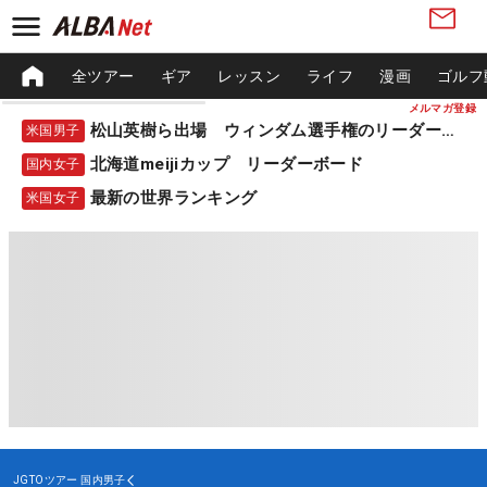
全ツアー
ギア
レッスン
ライフ
漫画
ゴルフ
メルマガ登録
松山英樹ら出場 ウィンダム選手権のリーダーボード
米国男子
北海道meijiカップ リーダーボード
国内女子
最新の世界ランキング
米国女子
JGTOツアー
国内男子