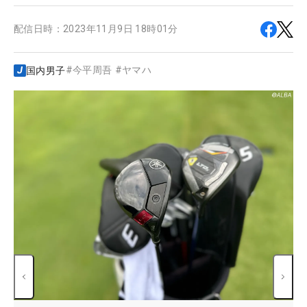
配信日時：
2023年11月9日 18時01分
#
今平周吾
#
ヤマハ
国内男子