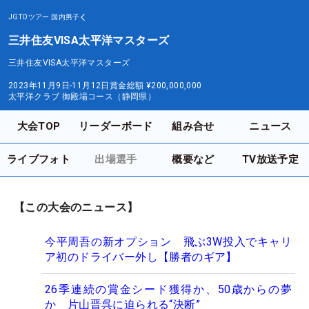
JGTOツアー
国内男子
三井住友VISA太平洋マスターズ
三井住友VISA太平洋マスターズ
2023年11月9日-11月12日
賞金総額
¥200,000,000
太平洋クラブ 御殿場コース（静岡県）
大会TOP
リーダーボード
組み合せ
ニュース
ライブフォト
出場選手
概要など
TV放送予定
【この大会のニュース】
今平周吾の新オプション 飛ぶ3W投入でキャリ
ア初のドライバー外し【勝者のギア】
26季連続の賞金シード獲得か、50歳からの夢
か 片山晋呉に迫られる“決断”