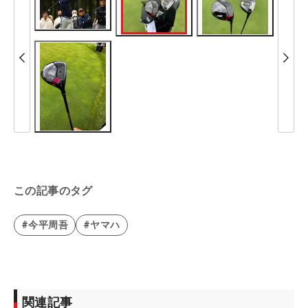
この記事のタグ
#今平周吾
#ヤマハ
関連記事