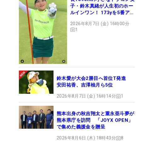
子・鈴木真緒が人生初のホー
ルインワン！ 173yを5番アイ
アンで会心のショット
2026年8月7日 (金) 16時00分
1
鈴木愛が大会2勝目へ首位T発進
安田祐香、吉澤柚月ら5位
2026年8月7日 (金) 16時14分
1
熊本出身の秋吉翔太と重永亜斗夢が
熊本県庁を訪問 「JOYX OPEN」
で集めた義援金を贈呈
2026年8月6日 (木) 18時43分
8