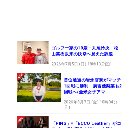
ゴルフ一家の19歳・丸尾怜央 松
山英樹以来の快挙へ見えた課題
2026年7月5日 (日) 18時13分
1
首位通過の岩永杏奈がマッチ
1回戦に勝利 廣吉優梨菜も2
回戦へ/全米女子アマ
2026年8月7日 (金) 10時04分
1
「PING」×「ECCO Leather」がコ