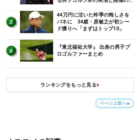
る男子ゴルフ界の実情と開催の舞
台裏
44万円に泣いた昨季の悔しさを
5
バネに 34歳・原敏之が初シー
ド獲りへ「まずはトップ10」
『東北福祉大学』 出身の男子プ
6
ロゴルファーまとめ
ランキングをもっと見る
ページ上部へ