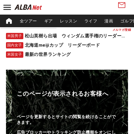
全ツアー
ギア
レッスン
ライフ
漫画
ゴルフ
メルマガ登録
松山英樹ら出場 ウィンダム選手権のリーダーボード
米国男子
北海道meijiカップ リーダーボード
国内女子
最新の世界ランキング
米国女子
このページが表示されるお客様へ
ページを更新するとサイトの閲覧を続けることがで
きます。
広告ブロッカーやトラッキング防止機能をオンにし