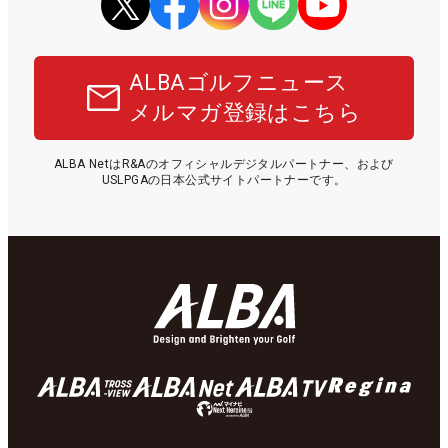
ALBAゴルフニュース
メルマガ登録はこちら
ALBA NetはR&Aのオフィシャルデジタルパートナー、および
USLPGAの日本公式サイトパートナーです。