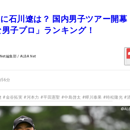
英樹に石川遼は？ 国内男子ツアー開幕
な男子プロ」ランキング！
 Net編集部
/
ALBA Net
時56分
遼
#
金谷拓実
#
河本力
#
平田憲聖
#
中島啓太
#
蟬川泰果
#
時松隆光
#