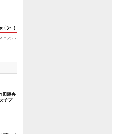
竹田麗央
女子プ