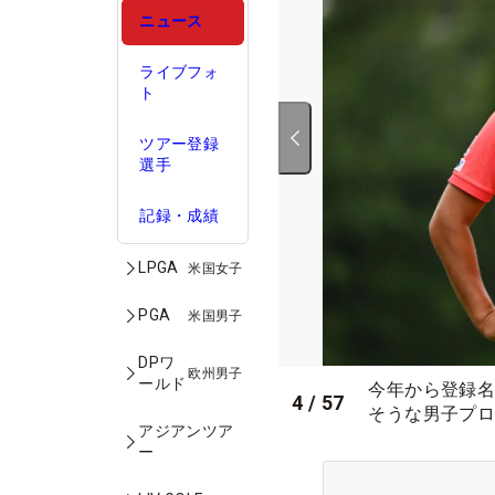
ニュース
ライブフォ
ト
ツアー登録
選手
記録・成績
LPGA
米国女子
PGA
米国男子
DPワ
欧州男子
ールド
今年から登録
4
/
57
そうな男子プロ
アジアンツア
ー