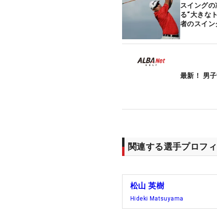
スイングの
る“大きな
者のスイン
最新！ 男
関連する選手プロフィ
松山 英樹
Hideki Matsuyama