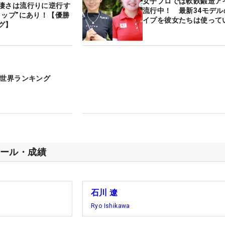
女子プロでは軟鉄鍛造ア
凄さは流行りに逆行す
流行中！ 最新34モデル
トップ”にあり！【優勝
イプを彼女たちは使って
グ】
子世界ランキング
ール・成績
石川 遼
Ryo Ishikawa