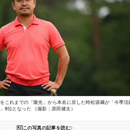
名をこれまでの「隆光」から本名に戻した時松源藏が「今季活
」8位となった （撮影：原田健太）
この写真の記事を読む