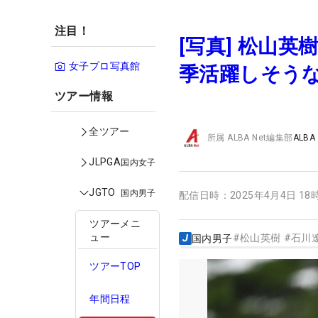
注目！
[写真] 松山
女子プロ写真館
季活躍しそう
ツアー情報
全ツアー
所属
ALBA Net編集部
ALBA
JLPGA
国内女子
JGTO
国内男子
配信日時：
2025年4月4日 18
ツアーメニ
ュー
#
松山英樹
#
石川
国内男子
ツアーTOP
年間日程