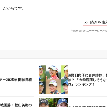
渋野日向子に岩井姉妹、
ー2025年 開催日程
は？ 「今季活躍しそうな
ロ」ランキング！
幕戦優勝！ 松山英樹の