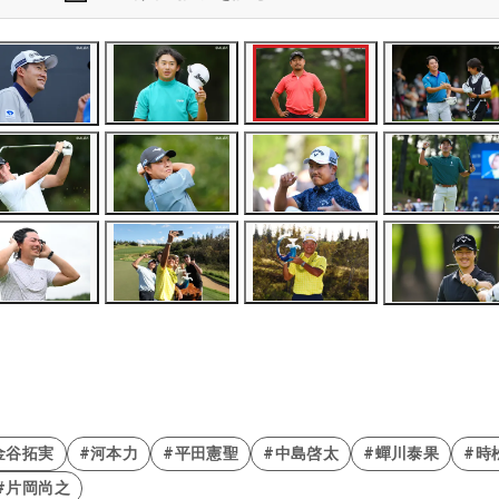
金谷拓実
#河本力
#平田憲聖
#中島啓太
#蟬川泰果
#時
#片岡尚之