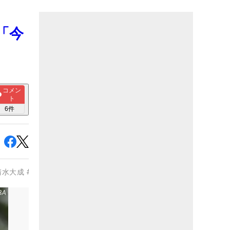
「今
コメン
ト
6
件
清水大成
#
今平周吾
#
片岡尚之