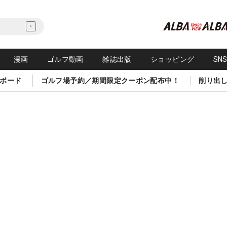
漫画
ゴルフ動画
雑誌出版
ショッピング
SN
ボード
ゴルフ場予約／期間限定クーポン配布中！
削り出