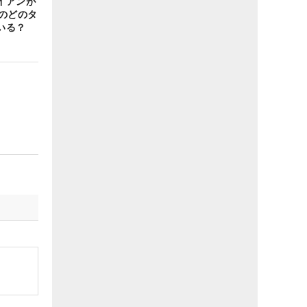
イアンが
のどのタ
いる？