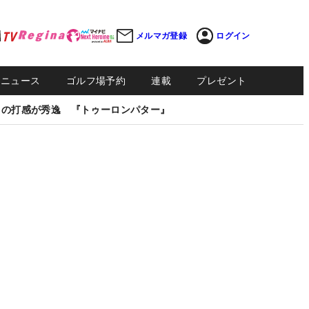
メルマガ登録
ログイン
Sニュース
ゴルフ場予約
連載
プレゼント
しの打感が秀逸 『トゥーロンパター』