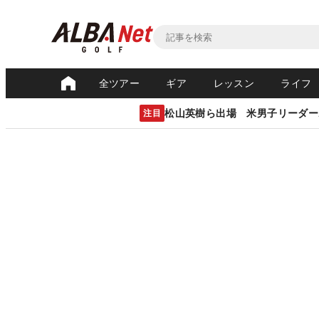
全ツアー
ギア
レッスン
ライフ
松山英樹ら出場 米男子リーダー
注目