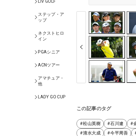
LIV GOLF
ステップ・ア
ップ
ネクストヒロ
イン
PGAシニア
ACNツアー
アマチュア・
他
LADY GO CUP
この記事のタグ
#松山英樹
#石川遼
#
#清水大成
#今平周吾