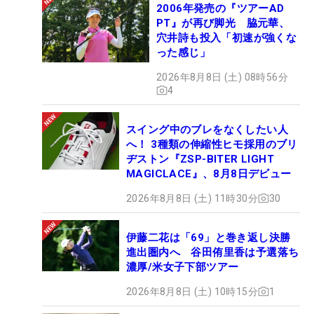
2006年発売の『ツアーAD
PT』が再び脚光 脇元華、
穴井詩も投入「初速が強くな
った感じ」
2026年8月8日 (土) 08時56分
4
スイング中のブレをなくしたい人
へ！ 3種類の伸縮性ヒモ採用のブリ
ヂストン『ZSP-BITER LIGHT
MAGICLACE』、8月8日デビュー
2026年8月8日 (土) 11時30分
30
伊藤二花は「69」と巻き返し決勝
進出圏内へ 谷田侑里香は予選落ち
濃厚/米女子下部ツアー
2026年8月8日 (土) 10時15分
1