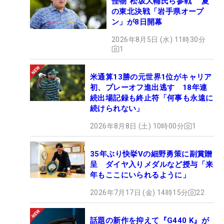
怪物”松坂大輔氏ら参戦 夏
の東北決戦「岩手県オープ
ン」が8日開幕
2026年8月5日 (水) 11時30分
1
米通算13勝の元世界1位がキャリア
初、プレーオフ進出逃す 18年連
続出場記録も終止符「何事も永遠に
続けられない」
2026年8月8日 (土) 10時00分
1
35年ぶり快挙Vの細野勇策に副賞贈
呈 ダイヤ入りメダルなど授与「来
年もここにいられるように」
2026年7月17日 (金) 14時15分
22
話題の新作を抑えて『G440 K』が