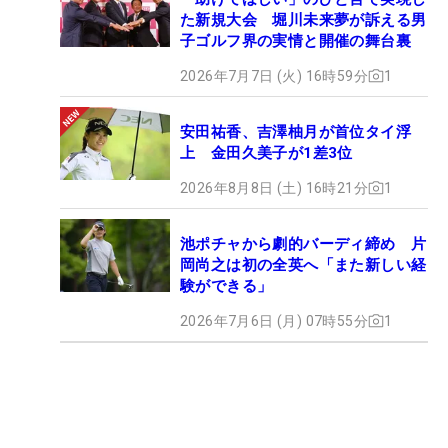
た新規大会 堀川未来夢が訴える男
子ゴルフ界の実情と開催の舞台裏
2026年7月7日 (火) 16時59分
1
安田祐香、吉澤柚月が首位タイ浮
上 金田久美子が1差3位
2026年8月8日 (土) 16時21分
1
池ポチャから劇的バーディ締め 片
岡尚之は初の全英へ「また新しい経
験ができる」
2026年7月6日 (月) 07時55分
1