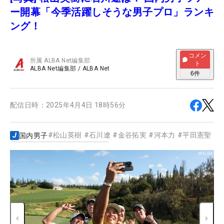
ー開幕「今季活躍しそうな男子プロ」ランキ
ング！
コメン
所属
ALBA Net編集部
ト
ALBA Net編集部
/
ALBA Net
6
件
配信日時：
2025年4月4日 18時56分
#
松山英樹
#
石川遼
#
金谷拓実
#
河本力
#
平田憲聖
#
国内男子