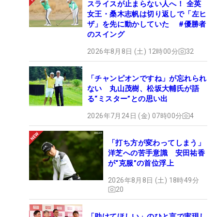
スライスが止まらない人へ！ 全英
女王・桑木志帆は切り返しで「左ヒ
ザ」を先に動かしていた #優勝者
のスイング
2026年8月8日 (土) 12時00分
32
「チャンピオンですね」が忘れられ
ない 丸山茂樹、松坂大輔氏が語
る“ミスター”との思い出
2026年7月24日 (金) 07時00分
4
「打ち方が変わってしまう」
洋芝への苦手意識 安田祐香
が“克服”の首位浮上
2026年8月8日 (土) 18時49分
20
「助けてほしい」のひと言で実現し