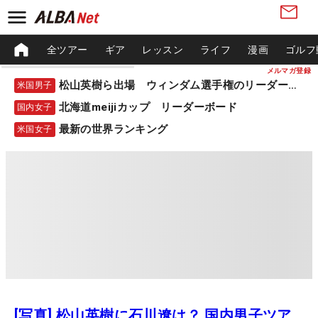
全ツアー
ギア
レッスン
ライフ
漫画
ゴルフ
メルマガ登録
松山英樹ら出場 ウィンダム選手権のリーダーボード
米国男子
北海道meijiカップ リーダーボード
国内女子
最新の世界ランキング
米国女子
[写真] 松山英樹に石川遼は？ 国内男子ツア