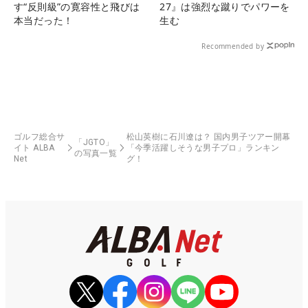
す“反則級”の寛容性と飛びは
27』は強烈な蹴りでパワーを
本当だった！
生む
Recommended by
ゴルフ総合サ
松山英樹に石川遼は？ 国内男子ツアー開幕
「JGTO」
イト ALBA
「今季活躍しそうな男子プロ」ランキン
の写真一覧
Net
グ！