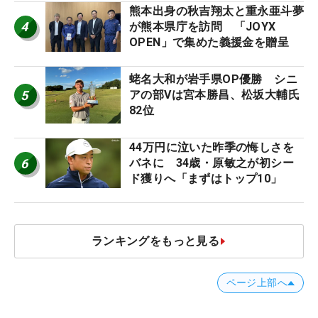
熊本出身の秋吉翔太と重永亜斗夢
4
が熊本県庁を訪問 「JOYX
OPEN」で集めた義援金を贈呈
蛯名大和が岩手県OP優勝 シニ
5
アの部Vは宮本勝昌、松坂大輔氏
82位
44万円に泣いた昨季の悔しさを
6
バネに 34歳・原敏之が初シー
ド獲りへ「まずはトップ10」
ランキングをもっと見る
ページ上部へ