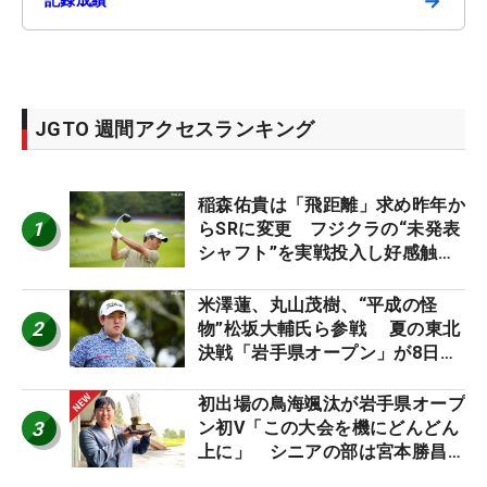
→
JGTO 週間アクセスランキング
稲森佑貴は「飛距離」求め昨年か
1
らSRに変更 フジクラの“未発表
シャフト”を実戦投入し好感触
「つかまえにいける」【男子ツア
ーのヒトネタ！】
米澤蓮、丸山茂樹、“平成の怪
2
物”松坂大輔氏ら参戦 夏の東北
決戦「岩手県オープン」が8日開
幕
初出場の鳥海颯汰が岩手県オープ
3
ン初V「この大会を機にどんどん
上に」 シニアの部は宮本勝昌が
連覇