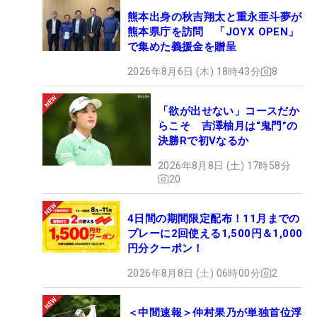
熊本出身の秋吉翔太と重永亜斗夢が
熊本県庁を訪問 「JOYX OPEN」
で集めた義援金を贈呈
2026年8月6日 (木) 18時43分
8
「欲が出せない」コースだか
らこそ 吉澤柚月は“鬼門”の
決勝Rで初Vなるか
2026年8月8日 (土) 17時58分
20
4日間の期間限定配布！11月までの
プレーに2回使える1,500円＆1,000
円分クーポン！
2026年8月8日 (土) 06時00分
2
＜中間速報＞仲村果乃が単独首位浮