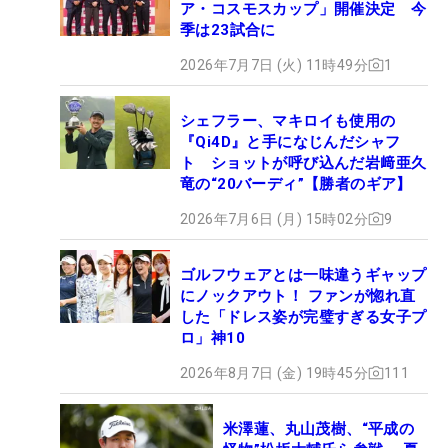
ア・コスモスカップ」開催決定 今
季は23試合に
2026年7月7日 (火) 11時49分
1
シェフラー、マキロイも使用の
『Qi4D』と手になじんだシャフ
ト ショットが呼び込んだ岩﨑亜久
竜の“20バーディ”【勝者のギア】
2026年7月6日 (月) 15時02分
9
ゴルフウェアとは一味違うギャップ
にノックアウト！ ファンが惚れ直
した「ドレス姿が完璧すぎる女子プ
ロ」神10
2026年8月7日 (金) 19時45分
111
米澤蓮、丸山茂樹、“平成の