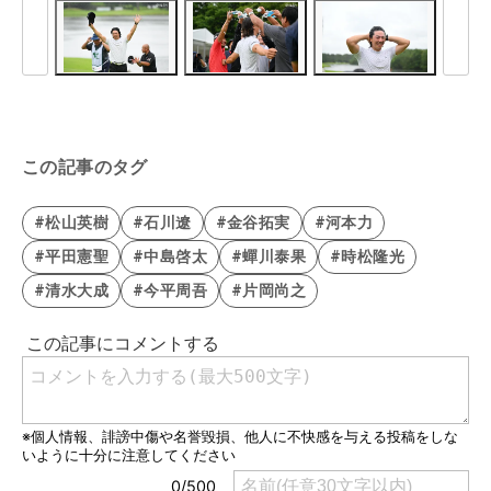
この記事のタグ
#松山英樹
#石川遼
#金谷拓実
#河本力
#平田憲聖
#中島啓太
#蟬川泰果
#時松隆光
#清水大成
#今平周吾
#片岡尚之