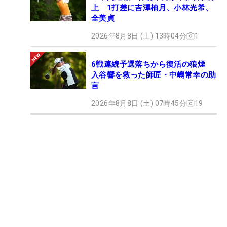
上 1打差に吉澤柚月、小林光希、
全美貞
2026年8月8日 (土) 13時04分
1
6戦連続予選落ちから復活の狼煙
入谷響を救った師匠・中嶋常幸の助
言
2026年8月8日 (土) 07時45分
19