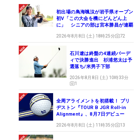
初出場の鳥海颯汰が岩手県オープン
初V「この大会を機にどんどん上
に」 シニアの部は宮本勝昌が連覇
2026年8月8日 (土) 18時25分
72
石川遼は終盤の4連続バーデ
ィで決勝進出 杉浦悠太は予
選落ち/米男子下部
2026年8月8日 (土) 10時33分
1
全周アライメントを初搭載！ ブリ
ヂストン『TOUR B JGR Roll-in
Alignment』、8月7日デビュー
2026年8月8日 (土) 11時35分
13