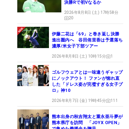
決勝Rで初Vなるか
2026年8月8日 (土) 17時58分
20
伊藤二花は「69」と巻き返し決勝
進出圏内へ 谷田侑里香は予選落ち
濃厚/米女子下部ツアー
2026年8月8日 (土) 10時15分
1
ゴルフウェアとは一味違うギャップ
にノックアウト！ ファンが惚れ直
した「ドレス姿が完璧すぎる女子プ
ロ」神10
2026年8月7日 (金) 19時45分
111
熊本出身の秋吉翔太と重永亜斗夢が
熊本県庁を訪問 「JOYX OPEN」
で集めた義援金を贈呈