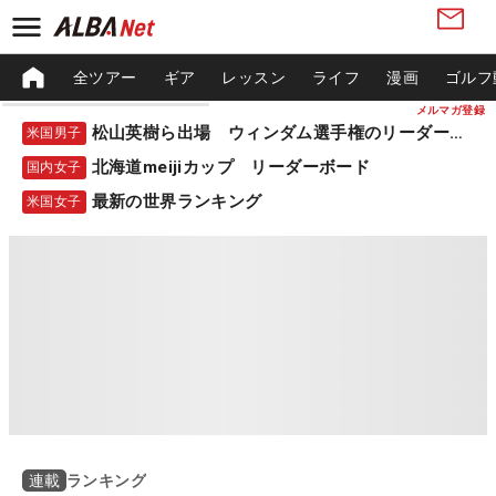
全ツアー
ギア
レッスン
ライフ
漫画
ゴルフ
メルマガ登録
松山英樹ら出場 ウィンダム選手権のリーダーボード
米国男子
北海道meijiカップ リーダーボード
国内女子
最新の世界ランキング
米国女子
ランキング
連載