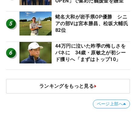
OPEN」で集めた義援金を贈呈
蛯名大和が岩手県OP優勝 シニ
5
アの部Vは宮本勝昌、松坂大輔氏
82位
44万円に泣いた昨季の悔しさを
6
バネに 34歳・原敏之が初シー
ド獲りへ「まずはトップ10」
ランキングをもっと見る
ページ上部へ