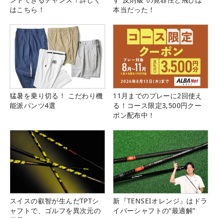
はこちら！
本当だった！
猛暑を乗り切る！ こだわり機
11月までのプレーに2回使え
能派パンツ4選
る！コース限定3,500円クー
ポン配布中！
スイスの叡智が生んだTPTシ
新『TENSEIオレンジ』はドラ
ャフトで、ゴルフを異次元の
イバーシャフトの“最適解”