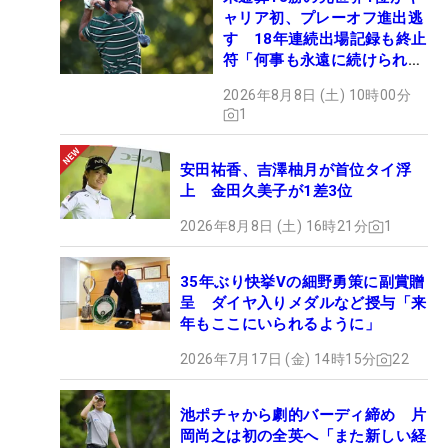
ャリア初、プレーオフ進出逃
す 18年連続出場記録も終止
符「何事も永遠に続けられな
い」
2026年8月8日 (土) 10時00分
1
安田祐香、吉澤柚月が首位タイ浮
上 金田久美子が1差3位
2026年8月8日 (土) 16時21分
1
35年ぶり快挙Vの細野勇策に副賞贈
呈 ダイヤ入りメダルなど授与「来
年もここにいられるように」
2026年7月17日 (金) 14時15分
22
池ポチャから劇的バーディ締め 片
岡尚之は初の全英へ「また新しい経