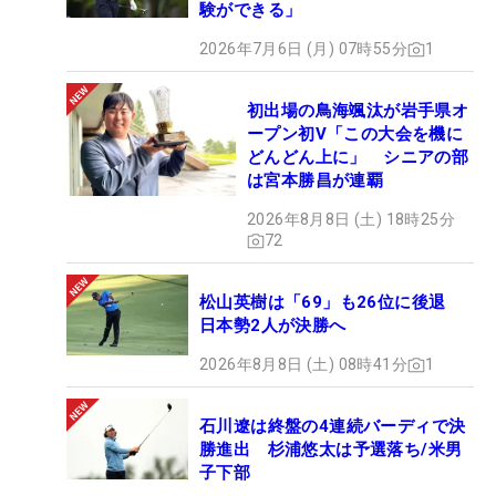
験ができる」
2026年7月6日 (月) 07時55分
1
初出場の鳥海颯汰が岩手県オ
ープン初V「この大会を機に
どんどん上に」 シニアの部
は宮本勝昌が連覇
2026年8月8日 (土) 18時25分
72
松山英樹は「69」も26位に後退
日本勢2人が決勝へ
2026年8月8日 (土) 08時41分
1
石川遼は終盤の4連続バーディで決
勝進出 杉浦悠太は予選落ち/米男
子下部