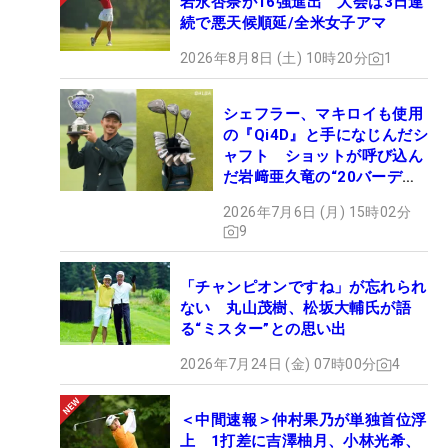
岩永杏奈が16強進出 大会は3日連
続で悪天候順延/全米女子アマ
2026年8月8日 (土) 10時20分
1
シェフラー、マキロイも使用
の『Qi4D』と手になじんだシ
ャフト ショットが呼び込ん
だ岩﨑亜久竜の“20バーデ
ィ”【勝者のギア】
2026年7月6日 (月) 15時02分
9
「チャンピオンですね」が忘れられ
ない 丸山茂樹、松坂大輔氏が語
る“ミスター”との思い出
2026年7月24日 (金) 07時00分
4
＜中間速報＞仲村果乃が単独首位浮
上 1打差に吉澤柚月、小林光希、