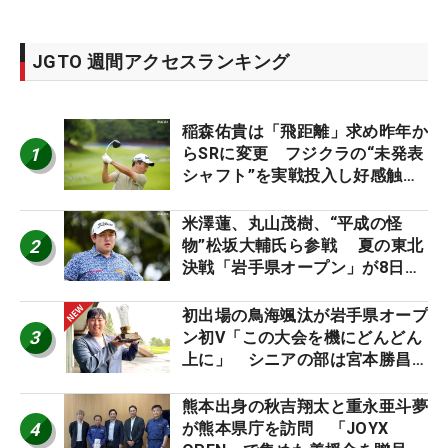
JGTO 週間アクセスランキング
稲森佑貴は「飛距離」求め昨年か
1
らSRに変更 フジクラの“未発表
シャフト”を実戦投入し好感触
「つかまえにいける」【男子ツア
ーのヒトネタ！】
米澤蓮、丸山茂樹、“平成の怪
2
物”松坂大輔氏ら参戦 夏の東北
決戦「岩手県オープン」が8日開
幕
初出場の鳥海颯汰が岩手県オープ
3
ン初V「この大会を機にどんどん
上に」 シニアの部は宮本勝昌が
連覇
熊本出身の秋吉翔太と重永亜斗夢
4
が熊本県庁を訪問 「JOYX