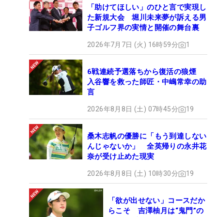
「助けてほしい」のひと言で実現し
た新規大会 堀川未来夢が訴える男
子ゴルフ界の実情と開催の舞台裏
2026年7月7日 (火) 16時59分
1
6戦連続予選落ちから復活の狼煙
入谷響を救った師匠・中嶋常幸の助
言
2026年8月8日 (土) 07時45分
19
桑木志帆の優勝に「もう到達しない
んじゃないか」 全英帰りの永井花
奈が受け止めた現実
2026年8月8日 (土) 10時30分
19
「欲が出せない」コースだか
らこそ 吉澤柚月は“鬼門”の