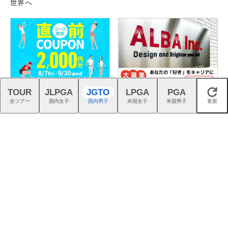
世界へ
8-9月のプレーに2回使える！
ゴルフの熱狂を、つくる仕
TOUR
JLPGA
JGTO
LPGA
PGA
閉じる
コース限定2,000円クーポン
事。｜スタッフ募集中
全ツアー
国内女子
国内男子
米国女子
米国男子
更新
配布中！
インター5分、都心から60分
アディダス『コードカオス
のフラットな美観コース。大
27』は強烈な蹴りでパワーを
栄カントリー俱楽部（千葉
生む