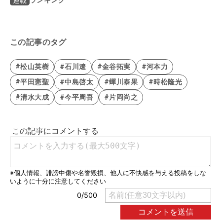
ランキング
連載
この記事のタグ
#松山英樹
#石川遼
#金谷拓実
#河本力
#平田憲聖
#中島啓太
#蟬川泰果
#時松隆光
#清水大成
#今平周吾
#片岡尚之