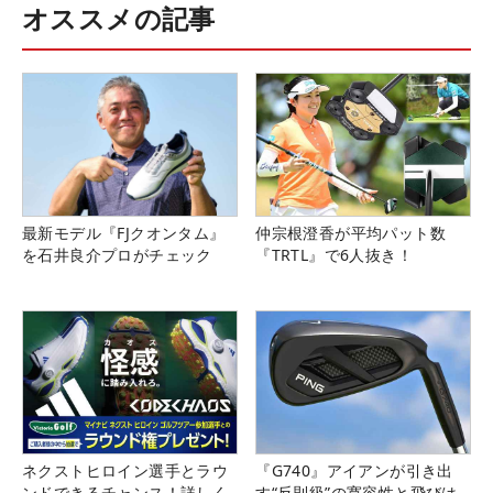
オススメの記事
最新モデル『FJクオンタム』
仲宗根澄香が平均パット数
を石井良介プロがチェック
『TRTL』で6人抜き！
ネクストヒロイン選手とラウ
『G740』アイアンが引き出
ンドできるチャンス！詳しく
す“反則級”の寛容性と飛びは