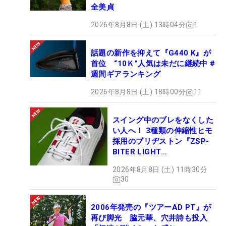
全美貞
2026年8月8日 (土) 13時04分
1
話題の新作を抑えて『G440 K』が
首位 “10Ｋ”人気は未だに継続中 #
週間ギアランキング
2026年8月8日 (土) 18時00分
11
スイング中のブレをなくした
い人へ！ 3種類の伸縮性ヒモ
採用のブリヂストン『ZSP-
BITER LIGHT
MAGICLACE』、8月8日デビ
2026年8月8日 (土) 11時30分
ュー
30
2006年発売の『ツアーAD PT』が
再び脚光 脇元華、穴井詩も投入