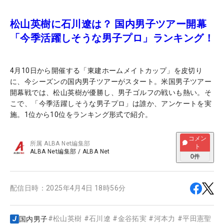
松山英樹に石川遼は？ 国内男子ツアー開幕
「今季活躍しそうな男子プロ」ランキング！
4月10日から開催する「東建ホームメイトカップ」を皮切り
に、今シーズンの国内男子ツアーがスタート。米国男子ツアー
開幕戦では、松山英樹が優勝し、男子ゴルフの戦いも熱い。そ
こで、「今季活躍しそうな男子プロ」は誰か、アンケートを実
施。1位から10位をランキング形式で紹介。
コメン
所属
ALBA Net編集部
ト
ALBA Net編集部
/
ALBA Net
0
件
配信日時：
2025年4月4日 18時56分
#
松山英樹
#
石川遼
#
金谷拓実
#
河本力
#
平田憲聖
#
国内男子