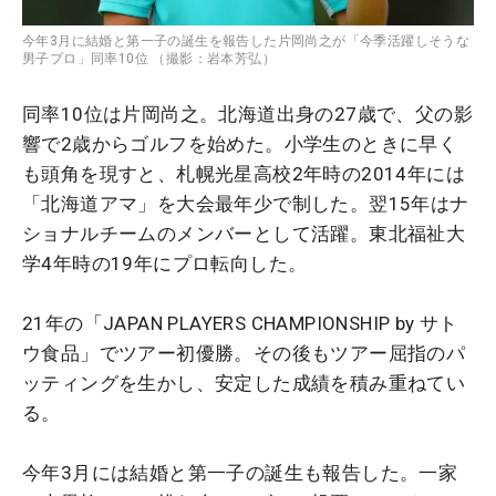
今年3月に結婚と第一子の誕生を報告した片岡尚之が「今季活躍しそうな
男子プロ」同率10位 （撮影：岩本芳弘）
同率10位は片岡尚之。北海道出身の27歳で、父の影
響で2歳からゴルフを始めた。小学生のときに早く
も頭角を現すと、札幌光星高校2年時の2014年には
「北海道アマ」を大会最年少で制した。翌15年はナ
ショナルチームのメンバーとして活躍。東北福祉大
学4年時の19年にプロ転向した。
21年の「JAPAN PLAYERS CHAMPIONSHIP by サト
ウ食品」でツアー初優勝。その後もツアー屈指のパ
ッティングを生かし、安定した成績を積み重ねてい
る。
今年3月には結婚と第一子の誕生も報告した。一家