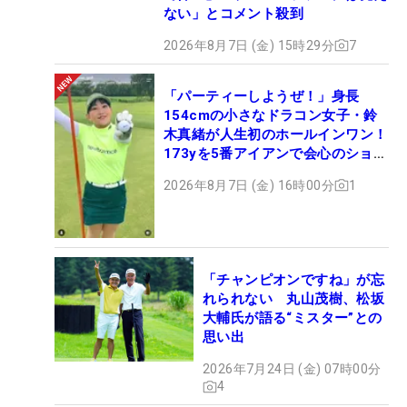
ない」とコメント殺到
2026年8月7日 (金) 15時29分
7
「パーティーしようぜ！」身長
154cmの小さなドラコン女子・鈴
木真緒が人生初のホールインワン！
173yを5番アイアンで会心のショッ
ト
2026年8月7日 (金) 16時00分
1
「チャンピオンですね」が忘
れられない 丸山茂樹、松坂
大輔氏が語る“ミスター”との
思い出
2026年7月24日 (金) 07時00分
4