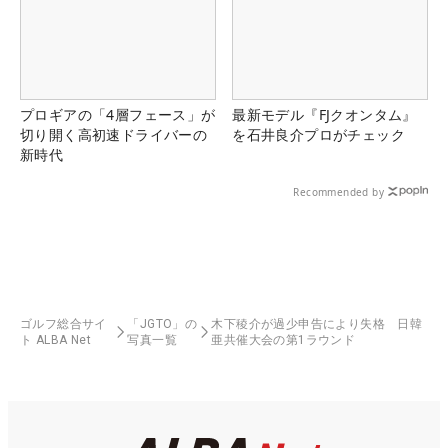
プロギアの「4層フェース」が
最新モデル『FJクオンタム』
切り開く高初速ドライバーの
を石井良介プロがチェック
新時代
Recommended by
ゴルフ総合サイ
「JGTO」の
木下稜介が過少申告により失格 日韓
ト ALBA Net
写真一覧
亜共催大会の第1ラウンド