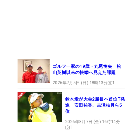
ゴルフ一家の19歳・丸尾怜央 松
山英樹以来の快挙へ見えた課題
2026年7月5日 (日) 18時13分
1
鈴木愛が大会2勝目へ首位T発
進 安田祐香、吉澤柚月ら5
位
2026年8月7日 (金) 16時14分
1