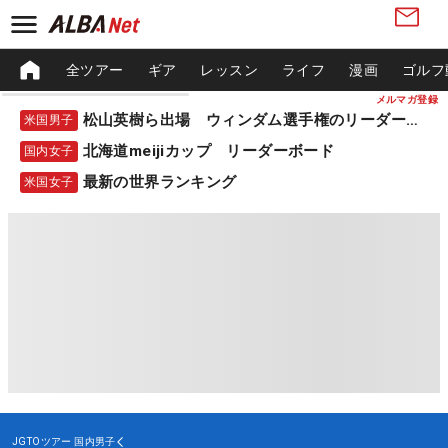
全ツアー
ギア
レッスン
ライフ
漫画
ゴルフ
メルマガ登録
松山英樹ら出場 ウィンダム選手権のリーダーボード
米国男子
北海道meijiカップ リーダーボード
国内女子
最新の世界ランキング
米国女子
JGTOツアー
国内男子