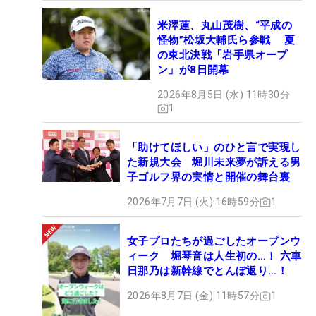
米澤蓮、丸山茂樹、“平成の
怪物”松坂大輔氏ら参戦 夏
の東北決戦「岩手県オープ
ン」が8日開幕
2026年8月5日 (水) 11時30分
1
「助けてほしい」のひと言で実現し
た新規大会 堀川未来夢が訴える男
子ゴルフ界の実情と開催の舞台裏
2026年7月7日 (火) 16時59分
1
女子プロたちが過ごしたオープンウ
ィーク 堀琴音は人生初の…！ 六車
日那乃は新幹線でとんぼ返り…！
2026年8月7日 (金) 11時57分
1