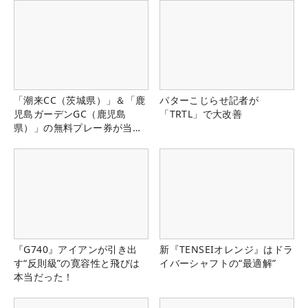
「潮来CC（茨城県）」＆「鹿
パターこじらせ記者が
児島ガーデンGC（鹿児島
「TRTL」で大改善
県）」の無料プレー券が当た
る！！
『G740』アイアンが引き出
新『TENSEIオレンジ』はドラ
す“反則級”の寛容性と飛びは
イバーシャフトの“最適解”
本当だった！