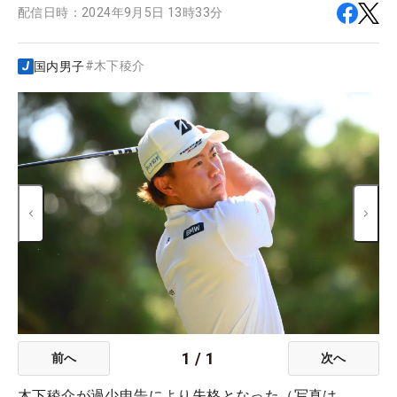
配信日時：
2024年9月5日 13時33分
#
木下稜介
国内男子
1
/
1
前へ
次へ
木下稜介が過少申告により失格となった（写真は