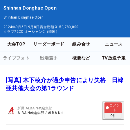
Shinhan Donghae Open
Shinhan Donghae Open
2024年9月5日-9月8日
賞金総額
¥150,780,000
クラブ72CC オーシャンC（韓国）
大会TOP
リーダーボード
組み合せ
ニュース
ライブフォト
出場選手
概要など
TV放送予定
[写真] 木下稜介が過少申告により失格 日韓
亜共催大会の第1ラウンド
コメン
所属
ALBA Net編集部
ト
ALBA Net編集部
/
ALBA Net
0
件