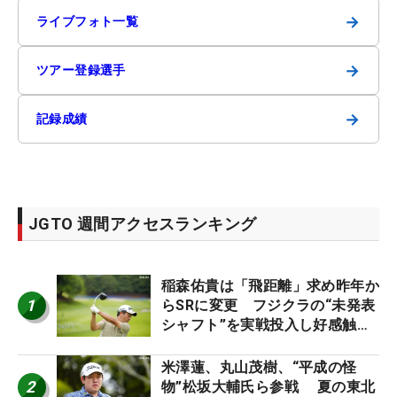
→
ライブフォト一覧
→
ツアー登録選手
→
記録成績
JGTO 週間アクセスランキング
稲森佑貴は「飛距離」求め昨年か
1
らSRに変更 フジクラの“未発表
シャフト”を実戦投入し好感触
「つかまえにいける」【男子ツア
ーのヒトネタ！】
米澤蓮、丸山茂樹、“平成の怪
2
物”松坂大輔氏ら参戦 夏の東北