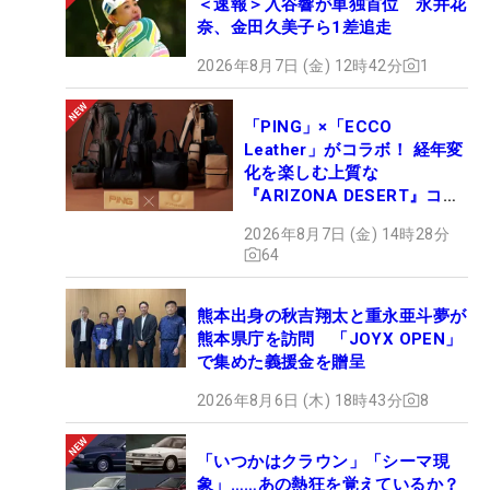
＜速報＞入谷響が単独首位 永井花
奈、金田久美子ら1差追走
2026年8月7日 (金) 12時42分
1
「PING」×「ECCO
Leather」がコラボ！ 経年変
化を楽しむ上質な
『ARIZONA DESERT』コレ
クション、9月15日限定デビ
2026年8月7日 (金) 14時28分
ュー
64
熊本出身の秋吉翔太と重永亜斗夢が
熊本県庁を訪問 「JOYX OPEN」
で集めた義援金を贈呈
2026年8月6日 (木) 18時43分
8
「いつかはクラウン」「シーマ現
象」……あの熱狂を覚えているか？