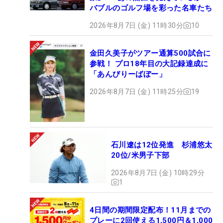
バブルのゴルフ場を彩った名車たち
2026年8月7日 (金) 11時30分
10
金田久美子がツアー通算500試合に
参戦！ プロ18年目の大記録達成に
「あんびりーばぼー」
2026年8月7日 (金) 11時25分
19
石川遼は12位発進 杉浦悠太
20位/米男子下部
2026年8月7日 (金) 10時29分
1
4日間の期間限定配布！11月までの
プレーに2回使える1,500円＆1,000