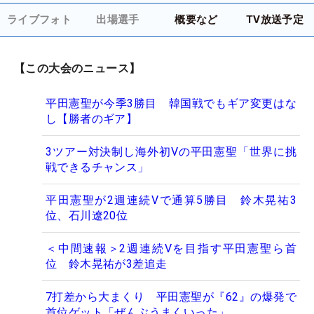
ライブフォト
出場選手
概要など
TV放送予定
【この大会のニュース】
平田憲聖が今季3勝目 韓国戦でもギア変更はな
し【勝者のギア】
3ツアー対決制し海外初Vの平田憲聖「世界に挑
戦できるチャンス」
平田憲聖が2週連続Vで通算5勝目 鈴木晃祐3
位、石川遼20位
＜中間速報＞2週連続Vを目指す平田憲聖ら首
位 鈴木晃祐が3差追走
7打差から大まくり 平田憲聖が『62』の爆発で
首位ゲット「ぜんぶうまくいった」