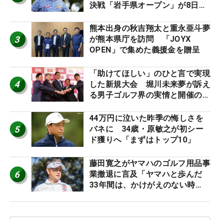
決戦「岩手県オープン」が8日開
幕
熊本出身の秋吉翔太と重永亜斗夢
3
が熊本県庁を訪問 「JOYX
OPEN」で集めた義援金を贈呈
「助けてほしい」のひと言で実現
4
した新規大会 堀川未来夢が訴え
る男子ゴルフ界の実情と開催の舞
台裏
44万円に泣いた昨季の悔しさを
5
バネに 34歳・原敏之が初シー
ド獲りへ「まずはトップ10」
藤田寛之がヤマハのゴルフ用品事
6
業撤退に言及「ヤマハと歩んだ
33年間は、かけがえのない時
間」