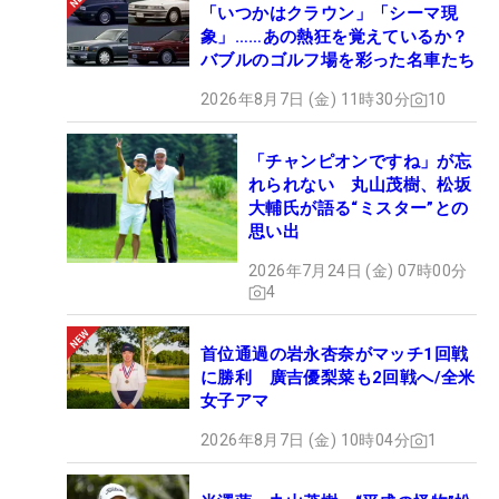
「いつかはクラウン」「シーマ現
象」……あの熱狂を覚えているか？
バブルのゴルフ場を彩った名車たち
2026年8月7日 (金) 11時30分
10
「チャンピオンですね」が忘
れられない 丸山茂樹、松坂
大輔氏が語る“ミスター”との
思い出
2026年7月24日 (金) 07時00分
4
首位通過の岩永杏奈がマッチ1回戦
に勝利 廣吉優梨菜も2回戦へ/全米
女子アマ
2026年8月7日 (金) 10時04分
1