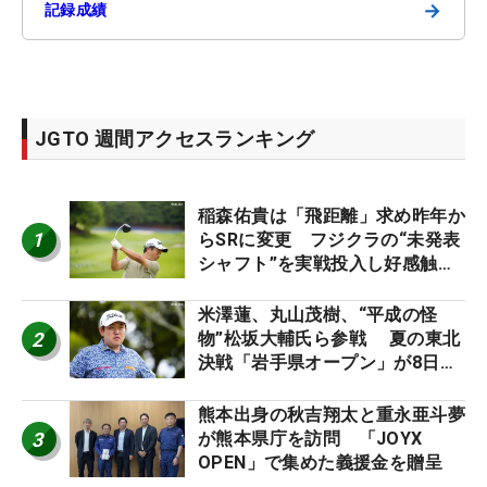
→
記録成績
JGTO 週間アクセスランキング
稲森佑貴は「飛距離」求め昨年か
1
らSRに変更 フジクラの“未発表
シャフト”を実戦投入し好感触
「つかまえにいける」【男子ツア
ーのヒトネタ！】
米澤蓮、丸山茂樹、“平成の怪
2
物”松坂大輔氏ら参戦 夏の東北
決戦「岩手県オープン」が8日開
幕
熊本出身の秋吉翔太と重永亜斗夢
3
が熊本県庁を訪問 「JOYX
OPEN」で集めた義援金を贈呈