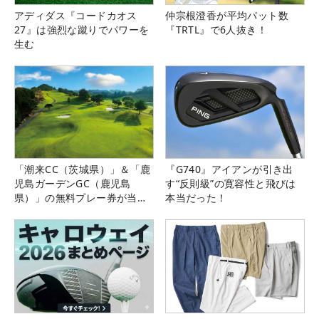
アディダス『コードカオス
仲宗根澄香が平均パット数
27』は強烈な蹴りでパワーを
『TRTL』で6人抜き！
生む
「潮来CC（茨城県）」＆「鹿
『G740』アイアンが引き出
児島ガーデンGC（鹿児島
す“反則級”の寛容性と飛びは
県）」の無料プレー券が当た
本当だった！
る！！