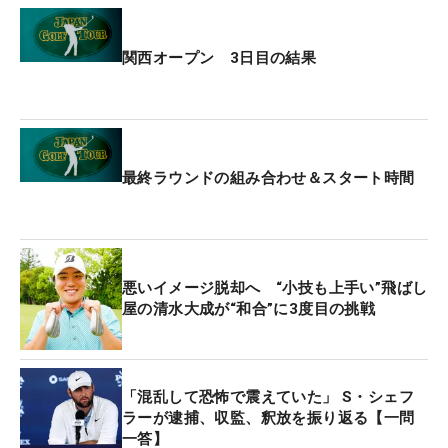
関西オープン 3日目の結果
最終ラウンドの組み合わせ＆スタート時間
悪いイメージ脱却へ “小技も上手い”飛ばし
屋の清水大成が“和合”に3度目の挑戦
「混乱して恐怖で震えていた」 S・シェフ
ラーが逮捕、収監、釈放を振り返る【一問
一答】