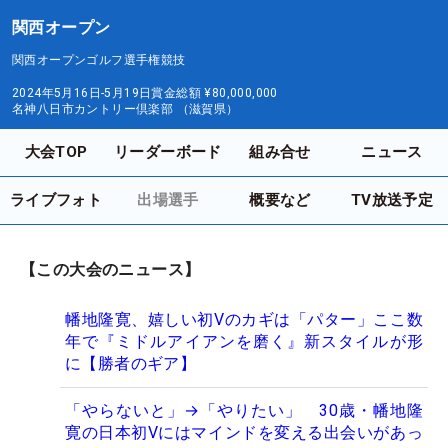
関西オープン
関西オープンゴルフ選手権競技
2024年5月16日-5月19日
賞金総額
¥80,000,000
名神八日市カントリー倶楽部 （滋賀県）
大会TOP
リーダーボード
組み合せ
ニュース
ライブフォト
出場選手
概要など
TV放送予定
【この大会のニュース】
幡地隆寛、嬉しい初Vのカギは「パター」ここ数
年で『ミドルアイアンを磨く』新スタイルが形
に【勝者のギア】
「やらないと」→「やりたい」 30歳・幡地隆
寛の日本初Vにはマインドを変える出会いがあっ