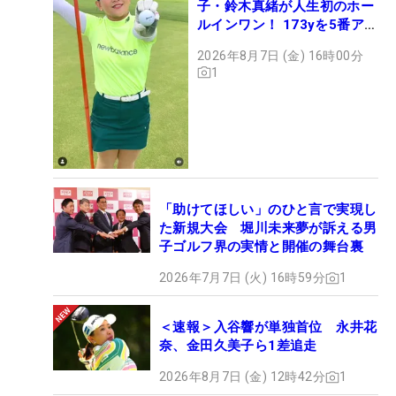
子・鈴木真緒が人生初のホー
ルインワン！ 173yを5番アイ
アンで会心のショット
2026年8月7日 (金) 16時00分
1
「助けてほしい」のひと言で実現し
た新規大会 堀川未来夢が訴える男
子ゴルフ界の実情と開催の舞台裏
2026年7月7日 (火) 16時59分
1
＜速報＞入谷響が単独首位 永井花
奈、金田久美子ら1差追走
2026年8月7日 (金) 12時42分
1