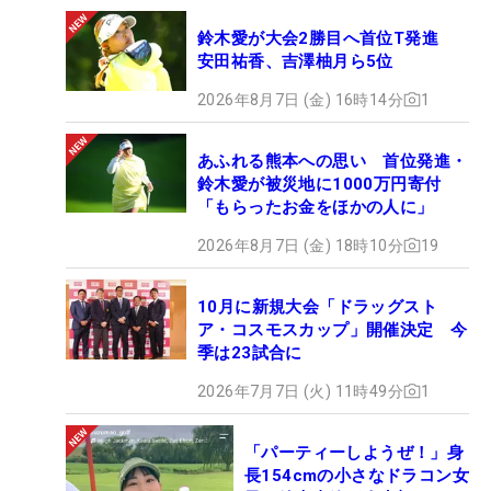
鈴木愛が大会2勝目へ首位T発進
安田祐香、吉澤柚月ら5位
2026年8月7日 (金) 16時14分
1
あふれる熊本への思い 首位発進・
鈴木愛が被災地に1000万円寄付
「もらったお金をほかの人に」
2026年8月7日 (金) 18時10分
19
10月に新規大会「ドラッグスト
ア・コスモスカップ」開催決定 今
季は23試合に
2026年7月7日 (火) 11時49分
1
「パーティーしようぜ！」身
長154cmの小さなドラコン女