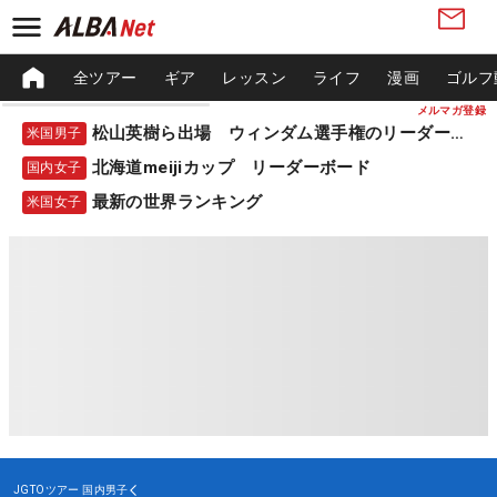
全ツアー
ギア
レッスン
ライフ
漫画
ゴルフ
メルマガ登録
松山英樹ら出場 ウィンダム選手権のリーダーボード
米国男子
北海道meijiカップ リーダーボード
国内女子
最新の世界ランキング
米国女子
JGTOツアー
国内男子