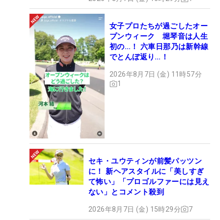
女子プロたちが過ごしたオー
プンウィーク 堀琴音は人生
初の…！ 六車日那乃は新幹線
でとんぼ返り…！
2026年8月7日 (金) 11時57分
1
セキ・ユウティンが前髪パッツン
に！ 新ヘアスタイルに「美しすぎ
て怖い」「プロゴルファーには見え
ない」とコメント殺到
2026年8月7日 (金) 15時29分
7