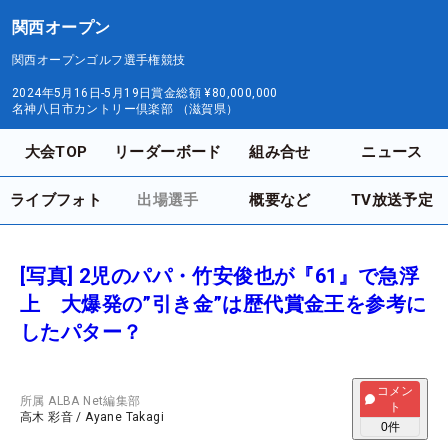
関西オープン
関西オープンゴルフ選手権競技
2024年5月16日-5月19日
賞金総額
¥80,000,000
名神八日市カントリー倶楽部 （滋賀県）
大会TOP
リーダーボード
組み合せ
ニュース
ライブフォト
出場選手
概要など
TV放送予定
[写真] 2児のパパ・竹安俊也が『61』で急浮
上 大爆発の”引き金”は歴代賞金王を参考に
したパター？
コメン
所属
ALBA Net編集部
ト
高木 彩音
/
Ayane Takagi
0
件