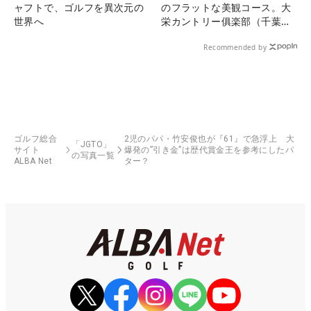
ャフトで、ゴルフを異次元の
のフラットな美観コース。大
世界へ
栄カントリー俱楽部（千葉
県）
Recommended by
ゴルフ総合
2児のパパ・竹安俊也が『61』で急浮上 大
「JGTO」
サイト
爆発の”引き金”は歴代賞金王を参考にしたパ
の写真一覧
ALBA Net
ター？