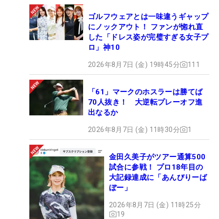
ゴルフウェアとは一味違うギャップ
にノックアウト！ ファンが惚れ直
した「ドレス姿が完璧すぎる女子プ
ロ」神10
2026年8月7日 (金) 19時45分
111
「61」マークのホスラーは勝てば
70人抜き！ 大逆転プレーオフ進
出なるか
2026年8月7日 (金) 11時30分
1
金田久美子がツアー通算500
試合に参戦！ プロ18年目の
大記録達成に「あんびりーば
ぼー」
2026年8月7日 (金) 11時25分
19