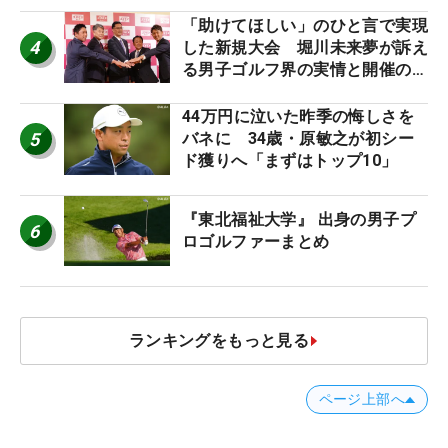
「助けてほしい」のひと言で実現
4
した新規大会 堀川未来夢が訴え
る男子ゴルフ界の実情と開催の舞
台裏
44万円に泣いた昨季の悔しさを
5
バネに 34歳・原敏之が初シー
ド獲りへ「まずはトップ10」
『東北福祉大学』 出身の男子プ
6
ロゴルファーまとめ
ランキングをもっと見る
ページ上部へ