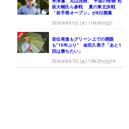
米澤蓮、丸山茂樹、“平成の怪物”松
坂大輔氏ら参戦 夏の東北決戦
「岩手県オープン」が8日開幕
2026年8月5日 (水) 11時30分
1
首位発進もグリーン上での開眼
も“10年ぶり” 金田久美子「あと1
回は勝ちたい」
2026年8月7日 (金) 17時29分
19