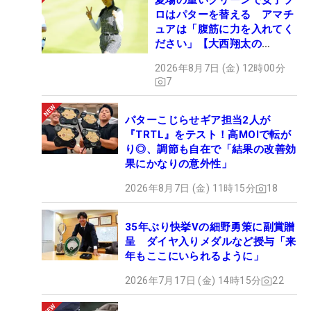
夏場の重いグリーンで女子プ
ロはパターを替える アマチ
ュアは「腹筋に力を入れてく
ださい」【大西翔太の
HOTSHOT】
2026年8月7日 (金) 12時00分
7
パターこじらせギア担当2人が
『TRTL』をテスト！高MOIで転が
り◎、調節も自在で「結果の改善効
果にかなりの意外性」
2026年8月7日 (金) 11時15分
18
35年ぶり快挙Vの細野勇策に副賞贈
呈 ダイヤ入りメダルなど授与「来
年もここにいられるように」
2026年7月17日 (金) 14時15分
22