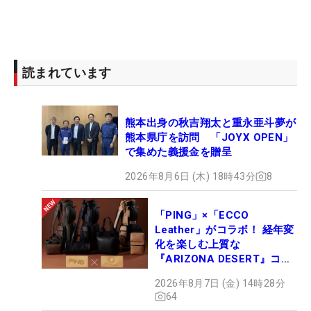
読まれています
熊本出身の秋吉翔太と重永亜斗夢が
熊本県庁を訪問 「JOYX OPEN」
で集めた義援金を贈呈
2026年8月6日 (木) 18時43分
8
「PING」×「ECCO
Leather」がコラボ！ 経年変
化を楽しむ上質な
『ARIZONA DESERT』コレ
クション、9月15日限定デビ
2026年8月7日 (金) 14時28分
ュー
64