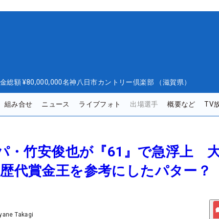
金総額
¥80,000,000
名神八日市カントリー倶楽部 （滋賀県）
組み合せ
ニュース
ライブフォト
出場選手
概要など
TV
のパパ・竹安俊也が『61』で急浮上 
は歴代賞金王を参考にしたパター？
yane Takagi