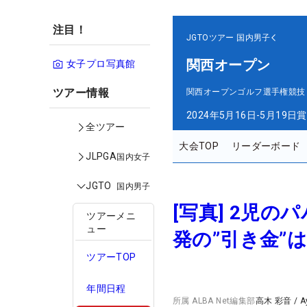
注目！
JGTOツアー
国内男子
関西オープン
女子プロ写真館
ツアー情報
関西オープンゴルフ選手権競技
2024年5月16日-5月19日
賞
全ツアー
大会TOP
リーダーボード
JLPGA
国内女子
JGTO
国内男子
[写真] 2児
ツアーメニ
ュー
発の”引き金”
ツアーTOP
年間日程
所属
ALBA Net編集部
高木 彩音
/
A