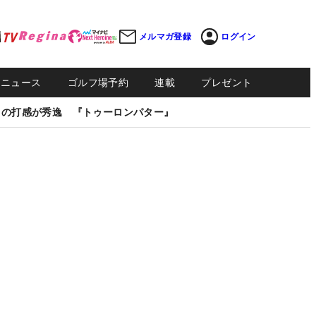
メルマガ登録
ログイン
Sニュース
ゴルフ場予約
連載
プレゼント
しの打感が秀逸 『トゥーロンパター』