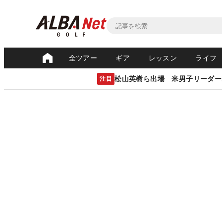
全ツアー
ギア
レッスン
ライフ
松山英樹ら出場 米男子リーダー
注目