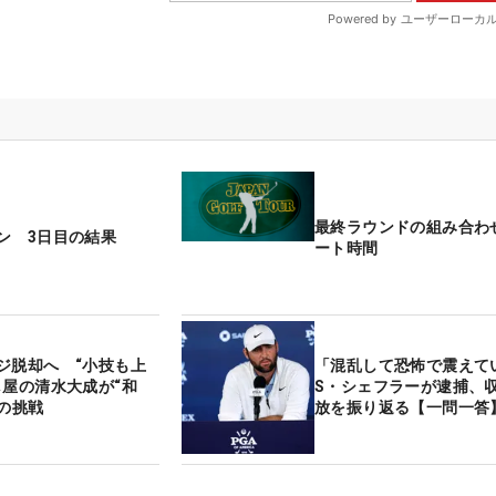
最終ラウンドの組み合わ
ン 3日目の結果
ート時間
ジ脱却へ “小技も上
「混乱して恐怖で震えて
し屋の清水大成が“和
S・シェフラーが逮捕、
目の挑戦
放を振り返る【一問一答