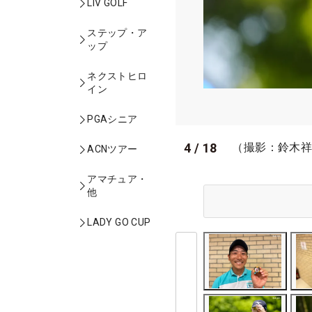
LIV GOLF
ステップ・ア
ップ
ネクストヒロ
イン
PGAシニア
4
/
18
（撮影：鈴木
ACNツアー
アマチュア・
他
LADY GO CUP