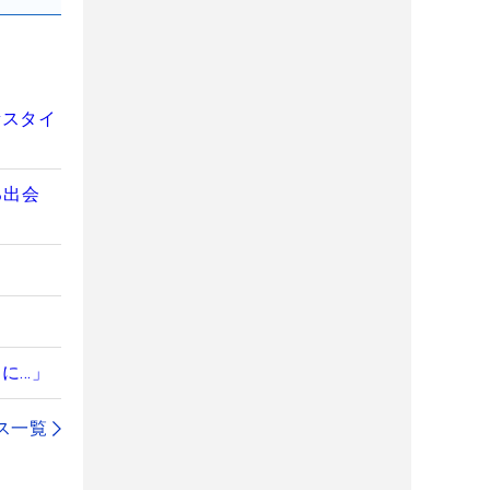
新スタイ
る出会
間
に…」
ス一覧