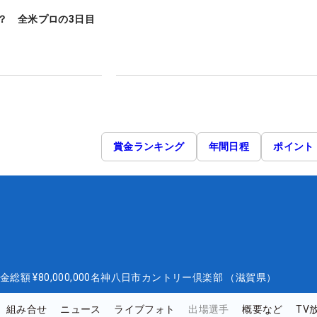
？ 全米プロの3日目
賞金ランキング
年間日程
ポイント
金総額
¥80,000,000
名神八日市カントリー倶楽部 （滋賀県）
組み合せ
ニュース
ライブフォト
出場選手
概要など
TV