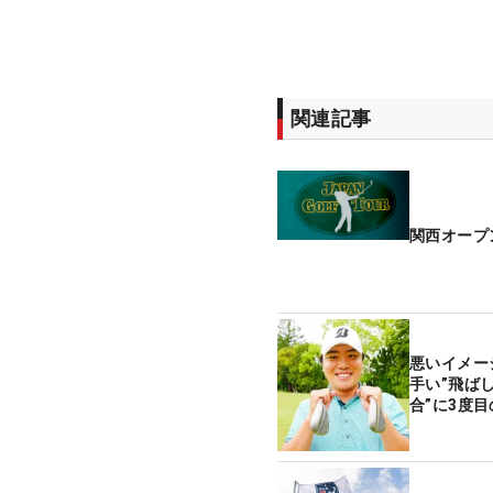
関連記事
関西オープ
悪いイメー
手い”飛ば
合”に3度