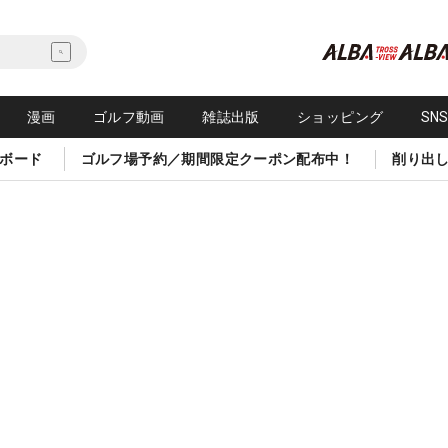
漫画
ゴルフ動画
雑誌出版
ショッピング
SN
ボード
ゴルフ場予約／期間限定クーポン配布中！
削り出