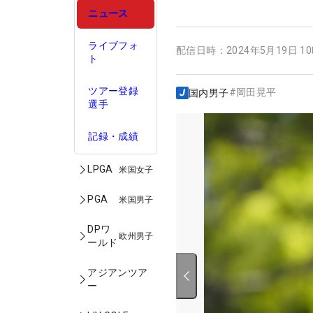
ニュース
ライブフォ
配信日時：
2024年5月19日 1
ト
ツアー登録
#
岡田晃平
国内男子
選手
記録・成績
LPGA
米国女子
PGA
米国男子
DPワ
欧州男子
ールド
アジアンツア
ー