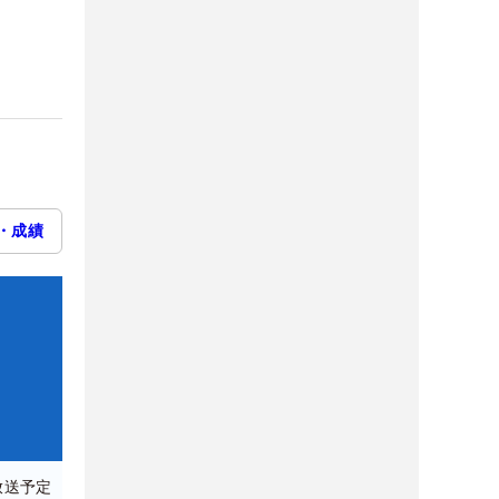
・成績
放送予定