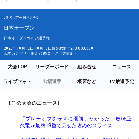
JGTOツアー
国内男子
日本オープン
日本オープンゴルフ選手権
2023年10月12日-10月15日
賞金総額
¥210,000,000
茨木カンツリー倶楽部 西コース（大阪府）
大会TOP
リーダーボード
組み合せ
ニュース
ライブフォト
出場選手
概要など
TV放送予定
【この大会のニュース】
「プレーオフをせずに優勝したかった」岩崎亜
久竜が最終18番で見せた攻めのスライス