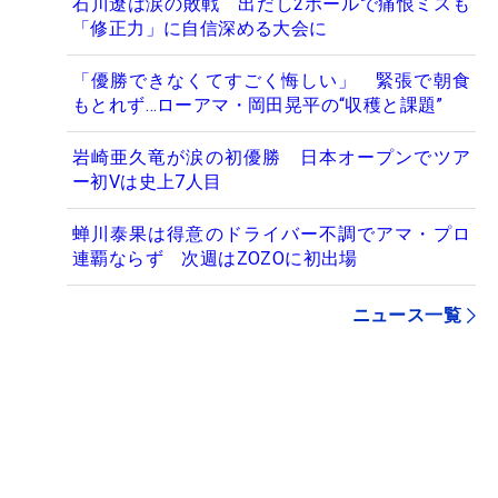
石川遼は涙の敗戦 出だし2ホールで痛恨ミスも
「修正力」に自信深める大会に
「優勝できなくてすごく悔しい」 緊張で朝食
もとれず…ローアマ・岡田晃平の“収穫と課題”
岩崎亜久竜が涙の初優勝 日本オープンでツア
ー初Vは史上7人目
蝉川泰果は得意のドライバー不調でアマ・プロ
連覇ならず 次週はZOZOに初出場
ニュース一覧