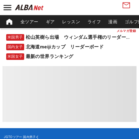
全ツアー
ギア
レッスン
ライフ
漫画
ゴルフ
メルマガ登録
松山英樹ら出場 ウィンダム選手権のリーダーボード
米国男子
北海道meijiカップ リーダーボード
国内女子
最新の世界ランキング
米国女子
JGTOツアー
国内男子