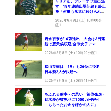
ャリア初、プレーオフ進出逃
す 18年連続出場記録も終止
符「何事も永遠に続けられな
い」
2026年8月8日 (土) 10時00分
1
岩永杏奈が16強進出 大会は3日連
続で悪天候順延/全米女子アマ
2026年8月8日 (土) 10時20分
1
松山英樹は「69」も26位に後退
日本勢2人が決勝へ
2026年8月8日 (土) 08時41分
1
あふれる熊本への思い 首位発進・
鈴木愛が被災地に1000万円寄付
「もらったお金をほかの人に」