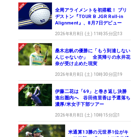
全周アライメントを初搭載！ ブリ
ヂストン『TOUR B JGR Roll-in
Alignment』、8月7日デビュー
2026年8月8日 (土) 11時35分
13
桑木志帆の優勝に「もう到達しない
んじゃないか」 全英帰りの永井花
奈が受け止めた現実
2026年8月8日 (土) 10時30分
19
伊藤二花は「69」と巻き返し決勝
進出圏内へ 谷田侑里香は予選落ち
濃厚/米女子下部ツアー
2026年8月8日 (土) 10時15分
1
米通算13勝の元世界1位がキ