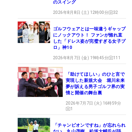
のスイング
2026年8月8日 (土) 12時00分
32
ゴルフウェアとは一味違うギャップ
にノックアウト！ ファンが惚れ直
した「ドレス姿が完璧すぎる女子プ
ロ」神10
2026年8月7日 (金) 19時45分
111
「助けてほしい」のひと言で
実現した新規大会 堀川未来
夢が訴える男子ゴルフ界の実
情と開催の舞台裏
2026年7月7日 (火) 16時59分
1
「チャンピオンですね」が忘れられ
ない 丸山茂樹、松坂大輔氏が語