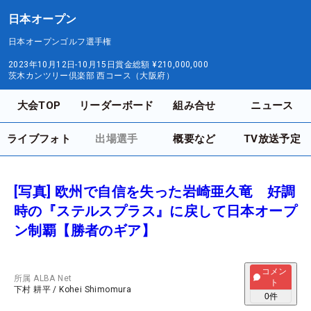
日本オープン
日本オープンゴルフ選手権
2023年10月12日-10月15日
賞金総額
¥210,000,000
茨木カンツリー倶楽部 西コース（大阪府）
大会TOP
リーダーボード
組み合せ
ニュース
ライブフォト
出場選手
概要など
TV放送予定
[写真] 欧州で自信を失った岩崎亜久竜 好調
時の『ステルスプラス』に戻して日本オープ
ン制覇【勝者のギア】
コメン
所属
ALBA Net
ト
下村 耕平
/
Kohei Shimomura
0
件