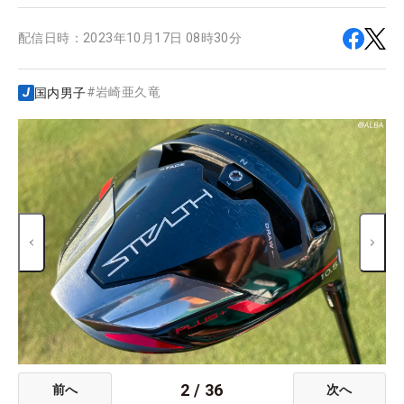
配信日時：
2023年10月17日 08時30分
#
岩崎亜久竜
国内男子
2
/
36
前へ
次へ