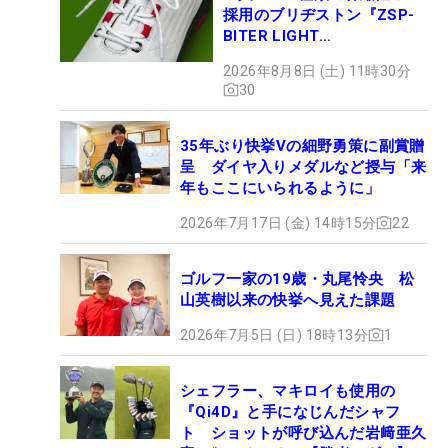
採用のブリヂストン『ZSP-
BITER LIGHT
MAGICLACE』、8月8日デビ
2026年8月8日 (土) 11時30分
ュー
30
35年ぶり快挙Vの細野勇策に副賞贈
呈 ダイヤ入りメダルなど授与「来
年もここにいられるように」
2026年7月17日 (金) 14時15分
22
ゴルフ一家の19歳・丸尾怜央 松
山英樹以来の快挙へ見えた課題
2026年7月5日 (日) 18時13分
1
シェフラー、マキロイも使用の
『Qi4D』と手になじんだシャフ
ト ショットが呼び込んだ岩﨑亜久