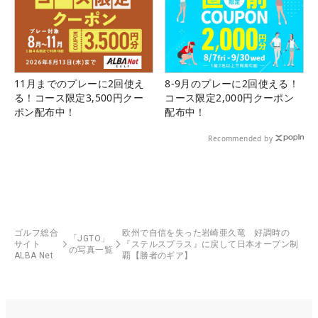
11月までのプレーに2回使え
8-9月のプレーに2回使える！
る！コース限定3,500円クー
コース限定2,000円クーポン
ポン配布中！
配布中！
Recommended by
ゴルフ総合
欧州で自信を失った岩崎亜久竜 好調時の
「JGTO」
サイト
『ステルスプラス』に戻して日本オープン制
の写真一覧
ALBA Net
覇【勝者のギア】