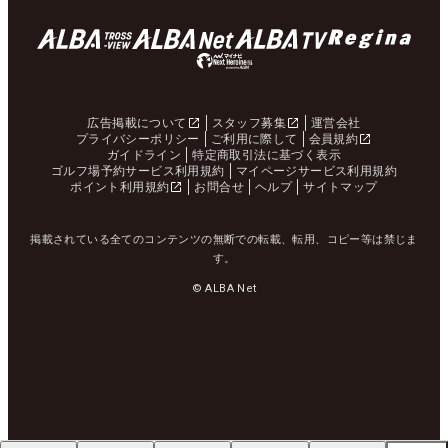
広告掲載について
スタッフ募集
運営会社
プライバシーポリシー
ご利用に際して
会員規約
ガイドライン
特定商取引法に基づく表示
ゴルフ場予約サービス利用規約
マイページサービス利用規約
ポイント利用規約
お問合せ
ヘルプ
サイトマップ
掲載されている全てのコンテンツの無断での転載、転用、コピー等は禁じま
す。
© ALBA Net