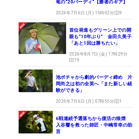
竜の“20バーディ”【勝者のギア】
2026年7月6日 (月) 15時02分
9
首位発進もグリーン上での開
眼も“10年ぶり” 金田久美子
「あと1回は勝ちたい」
2026年8月7日 (金) 17時29分
19
池ポチャから劇的バーディ締め 片
岡尚之は初の全英へ「また新しい経
験ができる」
2026年7月6日 (月) 07時55分
1
6戦連続予選落ちから復活の狼煙
入谷響を救った師匠・中嶋常幸の助
言