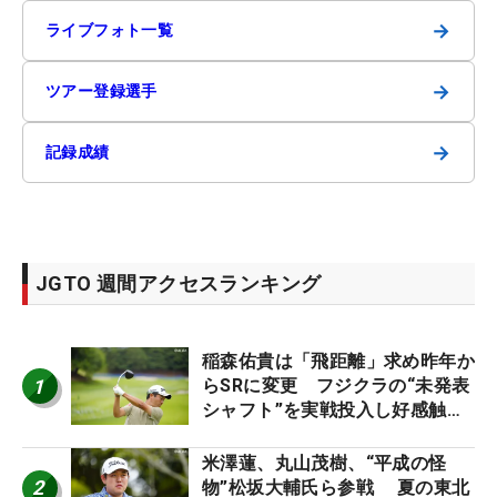
→
ライブフォト一覧
→
ツアー登録選手
→
記録成績
JGTO 週間アクセスランキング
稲森佑貴は「飛距離」求め昨年か
1
らSRに変更 フジクラの“未発表
シャフト”を実戦投入し好感触
「つかまえにいける」【男子ツア
ーのヒトネタ！】
米澤蓮、丸山茂樹、“平成の怪
2
物”松坂大輔氏ら参戦 夏の東北