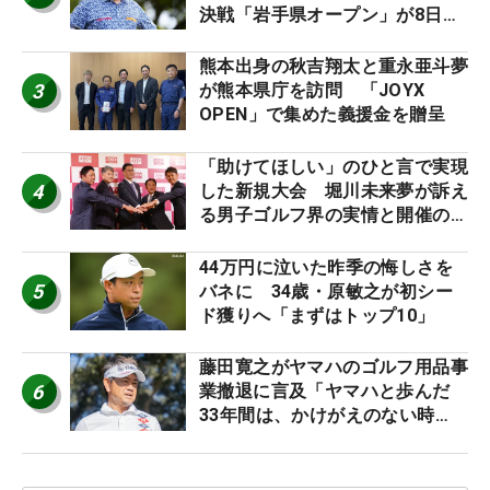
決戦「岩手県オープン」が8日開
幕
熊本出身の秋吉翔太と重永亜斗夢
3
が熊本県庁を訪問 「JOYX
OPEN」で集めた義援金を贈呈
「助けてほしい」のひと言で実現
4
した新規大会 堀川未来夢が訴え
る男子ゴルフ界の実情と開催の舞
台裏
44万円に泣いた昨季の悔しさを
5
バネに 34歳・原敏之が初シー
ド獲りへ「まずはトップ10」
藤田寛之がヤマハのゴルフ用品事
6
業撤退に言及「ヤマハと歩んだ
33年間は、かけがえのない時
間」