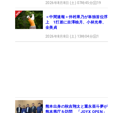
2026年8月8日 (土) 07時45分
19
＜中間速報＞仲村果乃が単独首位浮
上 1打差に吉澤柚月、小林光希、
全美貞
2026年8月8日 (土) 13時04分
1
熊本出身の秋吉翔太と重永亜斗夢が
熊本県庁を訪問 「JOYX OPEN」