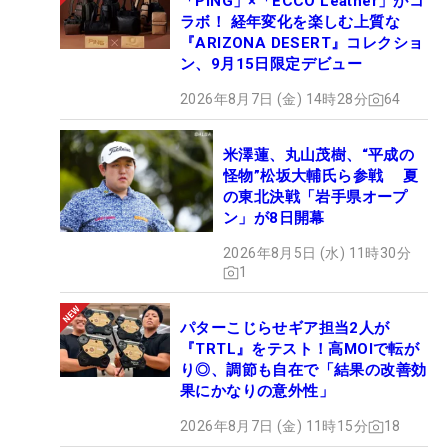
「PING」×「ECCO Leather」がコ
ラボ！ 経年変化を楽しむ上質な
『ARIZONA DESERT』コレクショ
ン、9月15日限定デビュー
2026年8月7日 (金) 14時28分
64
米澤蓮、丸山茂樹、“平成の
怪物”松坂大輔氏ら参戦 夏
の東北決戦「岩手県オープ
ン」が8日開幕
2026年8月5日 (水) 11時30分
1
パターこじらせギア担当2人が
『TRTL』をテスト！高MOIで転が
り◎、調節も自在で「結果の改善効
果にかなりの意外性」
2026年8月7日 (金) 11時15分
18