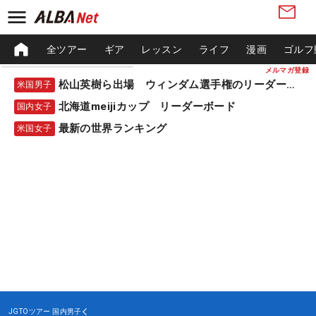
全ツアー
ギア
レッスン
ライフ
漫画
ゴルフ
メルマガ登録
松山英樹ら出場 ウィンダム選手権のリーダーボード
米国男子
北海道meijiカップ リーダーボード
国内女子
最新の世界ランキング
米国女子
JGTOツアー
国内男子