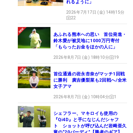
れるように」
2026年7月17日 (金) 14時15分
22
あふれる熊本への思い 首位発進・
鈴木愛が被災地に1000万円寄付
「もらったお金をほかの人に」
2026年8月7日 (金) 18時10分
19
首位通過の岩永杏奈がマッチ1回戦
に勝利 廣吉優梨菜も2回戦へ/全米
女子アマ
2026年8月7日 (金) 10時04分
1
シェフラー、マキロイも使用の
『Qi4D』と手になじんだシャフ
ト ショットが呼び込んだ岩﨑亜久
竜の“20バーディ”【勝者のギア】