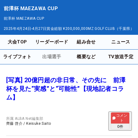
前澤杯 MAEZAWA CUP
前澤杯 MAEZAWA CUP
2025年4月24日-4月27日
賞金総額
¥200,000,000
MZ GOLF CLUB（千葉県）
大会TOP
リーダーボード
組み合せ
ニュース
ライブフォト
出場選手
概要など
TV放送予定
[写真] 20億円超の非日常、その先に 前澤
杯を見た“実感”と“可能性”【現地記者コラ
ム】
コメン
所属
ALBA Net編集部
ト
齊藤 啓介
/
Keisuke Saito
0
件