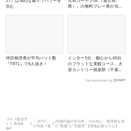
27』は強烈な蹴りでパワーを
児島ガーデンGC（鹿児島
生む
県）」の無料プレー券が当た
る！！
仲宗根澄香が平均パット数
インター5分、都心から60分
『TRTL』で6人抜き！
のフラットな美観コース。大
栄カントリー俱楽部（千葉
県）
Recommended by
ゴルフ総合サ
「JGTO」
20億円超の非日常、その先に 前澤杯を見
イト ALBA
の写真一覧
た“実感”と“可能性”【現地記者コラム】
Net