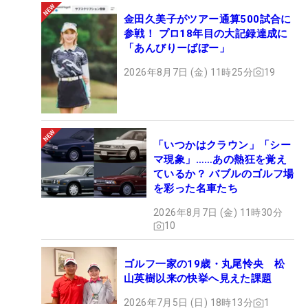
金田久美子がツアー通算500試合に
参戦！ プロ18年目の大記録達成に
「あんびりーばぼー」
2026年8月7日 (金) 11時25分
19
「いつかはクラウン」「シー
マ現象」……あの熱狂を覚え
ているか？ バブルのゴルフ場
を彩った名車たち
2026年8月7日 (金) 11時30分
10
ゴルフ一家の19歳・丸尾怜央 松
山英樹以来の快挙へ見えた課題
2026年7月5日 (日) 18時13分
1