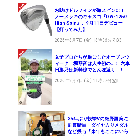
お助けドルフィンが激スピンに！
ノーメッキのキャスコ『DW-125G
High Spin』、9月11日デビュー
【打ってみた】
2026年8月7日 (金) 18時36分
33
女子プロたちが過ごしたオープンウ
ィーク 堀琴音は人生初の…！ 六車
日那乃は新幹線でとんぼ返り…！
2026年8月7日 (金) 11時57分
1
35年ぶり快挙Vの細野勇策に
副賞贈呈 ダイヤ入りメダル
など授与「来年もここにいら