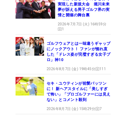
実現した新規大会 堀川未来
夢が訴える男子ゴルフ界の実
情と開催の舞台裏
2026年7月7日 (火) 16時59分
1
ゴルフウェアとは一味違うギャップ
にノックアウト！ ファンが惚れ直
した「ドレス姿が完璧すぎる女子プ
ロ」神10
2026年8月7日 (金) 19時45分
111
セキ・ユウティンが前髪パッツン
に！ 新ヘアスタイルに「美しすぎ
て怖い」「プロゴルファーには見え
ない」とコメント殺到
2026年8月7日 (金) 15時29分
7