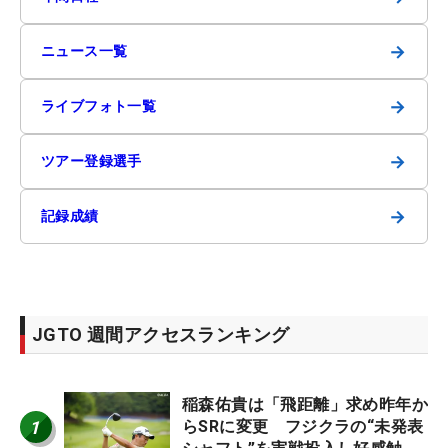
→
ニュース一覧
→
ライブフォト一覧
→
ツアー登録選手
→
記録成績
JGTO 週間アクセスランキング
稲森佑貴は「飛距離」求め昨年か
1
らSRに変更 フジクラの“未発表