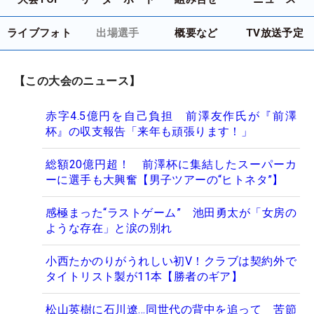
ライブフォト
出場選手
概要など
TV放送予定
【この大会のニュース】
赤字4.5億円を自己負担 前澤友作氏が『前澤
杯』の収支報告「来年も頑張ります！」
総額20億円超！ 前澤杯に集結したスーパーカ
ーに選手も大興奮【男子ツアーの“ヒトネタ”】
感極まった“ラストゲーム” 池田勇太が「女房の
ような存在」と涙の別れ
小西たかのりがうれしい初V！クラブは契約外で
タイトリスト製が11本【勝者のギア】
松山英樹に石川遼…同世代の背中を追って 苦節