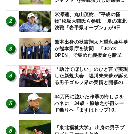
シャフト”を実戦投入し好感触
「つかまえにいける」【男子ツア
ーのヒトネタ！】
米澤蓮、丸山茂樹、“平成の怪
2
物”松坂大輔氏ら参戦 夏の東北
決戦「岩手県オープン」が8日開
幕
熊本出身の秋吉翔太と重永亜斗夢
3
が熊本県庁を訪問 「JOYX
OPEN」で集めた義援金を贈呈
「助けてほしい」のひと言で実現
4
した新規大会 堀川未来夢が訴え
る男子ゴルフ界の実情と開催の舞
台裏
44万円に泣いた昨季の悔しさを
5
バネに 34歳・原敏之が初シー
ド獲りへ「まずはトップ10」
『東北福祉大学』 出身の男子プ
6