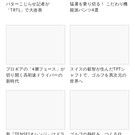
パターこじらせ記者が
猛暑を乗り切る！ こだわり機
「TRTL」で大改善
能派パンツ4選
プロギアの「4層フェース」が
スイスの叡智が生んだTPTシ
切り開く高初速ドライバーの
ャフトで、ゴルフを異次元の
新時代
世界へ
新『TENSEIオレンジ』はドラ
ゴルフの熱狂を、つくる仕