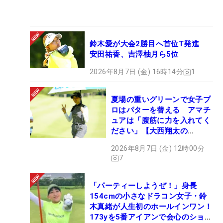
鈴木愛が大会2勝目へ首位T発進
安田祐香、吉澤柚月ら5位
2026年8月7日 (金) 16時14分
1
夏場の重いグリーンで女子プ
ロはパターを替える アマチ
ュアは「腹筋に力を入れてく
ださい」【大西翔太の
HOTSHOT】
2026年8月7日 (金) 12時00分
7
「パーティーしようぜ！」身長
154cmの小さなドラコン女子・鈴
木真緒が人生初のホールインワン！
173yを5番アイアンで会心のショッ