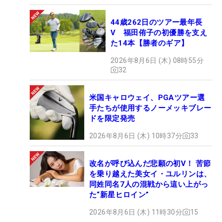
44歳262日のツアー最年長
V 福田侑子の初優勝を支え
た14本【勝者のギア】
2026年8月6日 (木) 08時55分
32
米国キャロウェイ、PGAツアー選
手たちが使用するノーメッキブレー
ドを限定発売
2026年8月6日 (木) 10時37分
33
改名が呼び込んだ悲願の初V！ 苦節
を乗り越えた美女イ・ユルリンは、
同姓同名7人の混戦から這い上がっ
た“新星ヒロイン”
2026年8月6日 (木) 11時30分
15