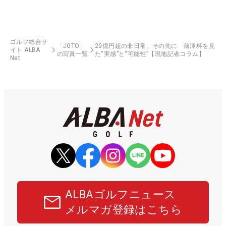
ゴルフ総合サ
「JGTO」
20億円超の非日常、その先に 前澤杯を見
イト ALBA
の写真一覧
た“実感”と“可能性”【現地記者コラム】
Net
ALBAゴルフニュース
メルマガ登録はこちら