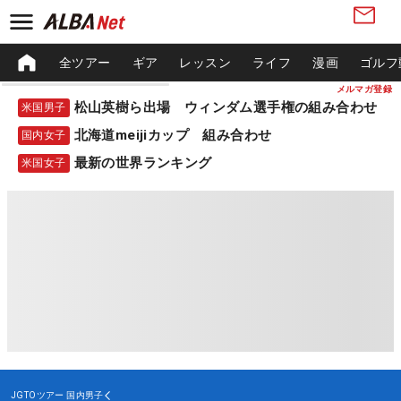
全ツアー
ギア
レッスン
ライフ
漫画
ゴルフ
メルマガ登録
松山英樹ら出場 ウィンダム選手権の組み合わせ
米国男子
北海道meijiカップ 組み合わせ
国内女子
最新の世界ランキング
米国女子
JGTOツアー
国内男子