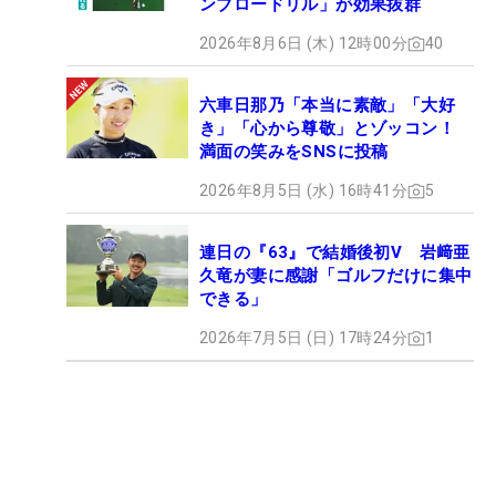
ンブロードリル」が効果抜群
2026年8月6日 (木) 12時00分
40
六車日那乃「本当に素敵」「大好
き」「心から尊敬」とゾッコン！
満面の笑みをSNSに投稿
2026年8月5日 (水) 16時41分
5
連日の『63』で結婚後初V 岩﨑亜
久竜が妻に感謝「ゴルフだけに集中
できる」
2026年7月5日 (日) 17時24分
1