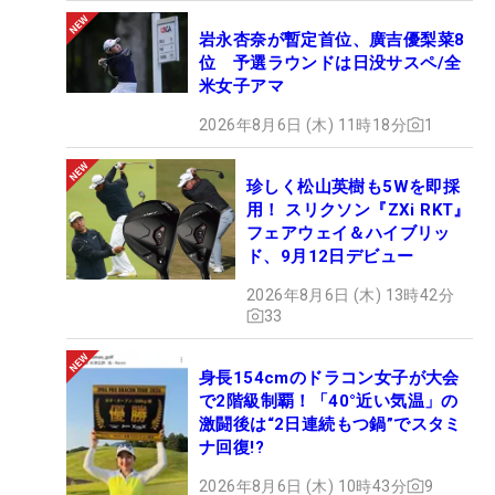
岩永杏奈が暫定首位、廣吉優梨菜8
位 予選ラウンドは日没サスペ/全
米女子アマ
2026年8月6日 (木) 11時18分
1
珍しく松山英樹も5Wを即採
用！ スリクソン『ZXi RKT』
フェアウェイ＆ハイブリッ
ド、9月12日デビュー
2026年8月6日 (木) 13時42分
33
身長154cmのドラコン女子が大会
で2階級制覇！「40°近い気温」の
激闘後は“2日連続もつ鍋”でスタミ
ナ回復!?
2026年8月6日 (木) 10時43分
9