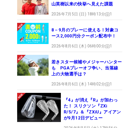
山英樹以来の快挙へ見えた課題
2026年7月5日 (日) 18時13分
1
8－9月のプレーに使える！対象コ
ース2,000円分クーポン配布中！
2026年8月6日 (木) 06時00分
1
若きスター候補やメジャーハンター
も PGAプレーオフ争い、当落線
上の大物選手は？
2026年8月6日 (木) 14時02分
1
『4』が消え『R』が加わっ
た！ スリクソン『ZXi
R/5/7』＆『ZXiU』アイアン
が9月12日デビュー