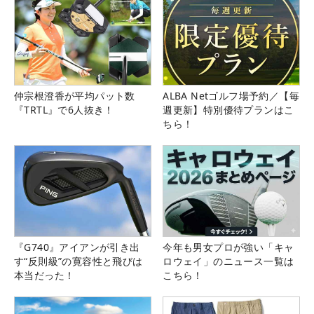
仲宗根澄香が平均パット数
ALBA Netゴルフ場予約／【毎
『TRTL』で6人抜き！
週更新】特別優待プランはこ
ちら！
『G740』アイアンが引き出
今年も男女プロが強い「キャ
す“反則級”の寛容性と飛びは
ロウェイ」のニュース一覧は
本当だった！
こちら！