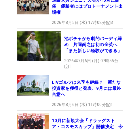
進藤大典ジュニア大会が10月に開
催 優勝者にはプロトーナメント出
場権
2026年8月5日 (水) 17時02分
3
池ポチャから劇的バーディ締
め 片岡尚之は初の全英へ
「また新しい経験ができる」
2026年7月6日 (月) 07時55分
1
LIVゴルフは来季も継続？ 新たな
投資家を獲得と発表、9月には最終
合意へ
2026年8月6日 (木) 11時00分
1
10月に新規大会「ドラッグスト
ア・コスモスカップ」開催決定 今