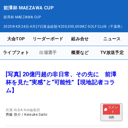
前澤杯 MAEZAWA CUP
前澤杯 MAEZAWA CUP
2025年4月24日-4月27日
賞金総額
¥200,000,000
MZ GOLF CLUB（千葉県）
大会TOP
リーダーボード
組み合せ
ニュース
ライブフォト
出場選手
概要など
TV放送予定
[写真] 20億円超の非日常、その先に 前澤
杯を見た“実感”と“可能性”【現地記者コラ
ム】
コメン
所属
ALBA Net編集部
ト
齊藤 啓介
/
Keisuke Saito
0
件