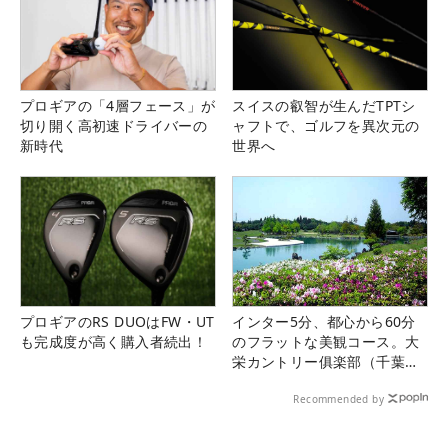
プロギアの「4層フェース」が
スイスの叡智が生んだTPTシ
切り開く高初速ドライバーの
ャフトで、ゴルフを異次元の
新時代
世界へ
プロギアのRS DUOはFW・UT
インター5分、都心から60分
も完成度が高く購入者続出！
のフラットな美観コース。大
栄カントリー俱楽部（千葉
県）
Recommended by