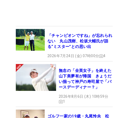
「チャンピオンですね」が忘れられ
ない 丸山茂樹、松坂大輔氏が語
る“ミスター”との思い出
2026年7月24日 (金) 07時00分
4
無念の「全英女子」を終えた
山下美夢有が帰国 きょうだ
い揃って神戸の寿司屋で「バ
ースデーディナー？」
2026年8月6日 (木) 10時59分
1
ゴルフ一家の19歳・丸尾怜央 松