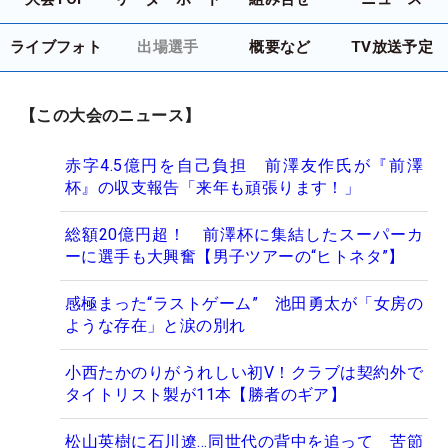
ライブフォト
出場選手
概要など
TV放送予定
【この大会のニュース】
赤字4.5億円を自己負担 前澤友作氏が『前澤
杯』の収支報告「来年も頑張ります！」
総額20億円超！ 前澤杯に集結したスーパーカ
ーに選手も大興奮【男子ツアーの“ヒトネタ”】
感極まった“ラストゲーム” 池田勇太が「女房の
ような存在」と涙の別れ
小西たかのりがうれしい初V！クラブは契約外で
タイトリスト製が11本【勝者のギア】
松山英樹に石川遼…同世代の背中を追って 苦節