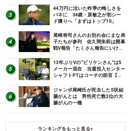
台裏
44万円に泣いた昨季の悔しさを
3
バネに 34歳・原敏之が初シー
ド獲りへ「まずはトップ10」
尾崎将司さんのお別れ会にまな弟
4
子たちが参列 佐久間朱莉は開幕
戦V報告「たくさん報告にいける
ように」
13年ぶりVの“ビリケンさん”は5
5
メーカー混在 当週投入センター
シャフトPTはコーチの助言【勝
者のギア】
ジャンボ尾崎氏が死去したS状結
6
腸がんとは 男性死亡数2位の大
腸がんの一種
ランキングをもっと見る