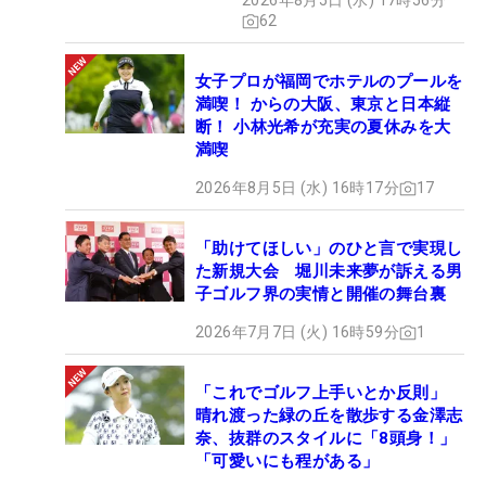
2026年8月5日 (水) 17時56分
62
女子プロが福岡でホテルのプールを
満喫！ からの大阪、東京と日本縦
断！ 小林光希が充実の夏休みを大
満喫
2026年8月5日 (水) 16時17分
17
「助けてほしい」のひと言で実現し
た新規大会 堀川未来夢が訴える男
子ゴルフ界の実情と開催の舞台裏
2026年7月7日 (火) 16時59分
1
「これでゴルフ上手いとか反則」
晴れ渡った緑の丘を散歩する金澤志
奈、抜群のスタイルに「8頭身！」
「可愛いにも程がある」