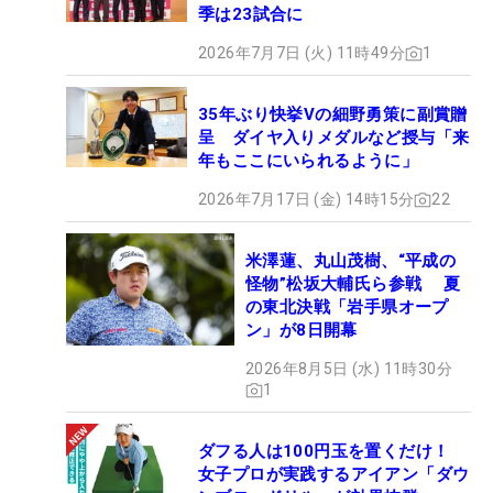
季は23試合に
2026年7月7日 (火) 11時49分
1
35年ぶり快挙Vの細野勇策に副賞贈
呈 ダイヤ入りメダルなど授与「来
年もここにいられるように」
2026年7月17日 (金) 14時15分
22
米澤蓮、丸山茂樹、“平成の
怪物”松坂大輔氏ら参戦 夏
の東北決戦「岩手県オープ
ン」が8日開幕
2026年8月5日 (水) 11時30分
1
ダフる人は100円玉を置くだけ！
女子プロが実践するアイアン「ダウ