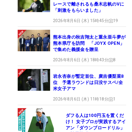
レースで離されるも桑木志帆のVに
「刺激をもらいました」
2026年8月6日 (木) 15時45分
19
熊本出身の秋吉翔太と重永亜斗夢が
熊本県庁を訪問 「JOYX OPEN」
で集めた義援金を贈呈
2026年8月6日 (木) 18時43分
8
岩永杏奈が暫定首位、廣吉優梨菜8
位 予選ラウンドは日没サスペ/全
米女子アマ
2026年8月6日 (木) 11時18分
1
ダフる人は100円玉を置くだ
け！ 女子プロが実践するアイ
アン「ダウンブロードリル」