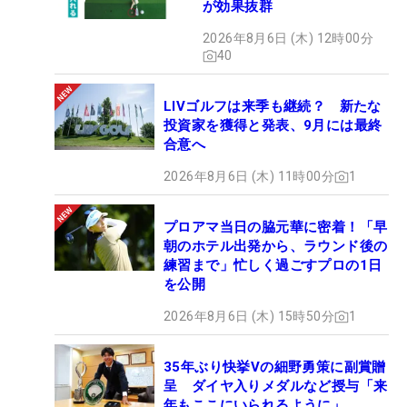
が効果抜群
2026年8月6日 (木) 12時00分
40
LIVゴルフは来季も継続？ 新たな
投資家を獲得と発表、9月には最終
合意へ
2026年8月6日 (木) 11時00分
1
プロアマ当日の脇元華に密着！「早
朝のホテル出発から、ラウンド後の
練習まで」忙しく過ごすプロの1日
を公開
2026年8月6日 (木) 15時50分
1
35年ぶり快挙Vの細野勇策に副賞贈
呈 ダイヤ入りメダルなど授与「来
年もここにいられるように」