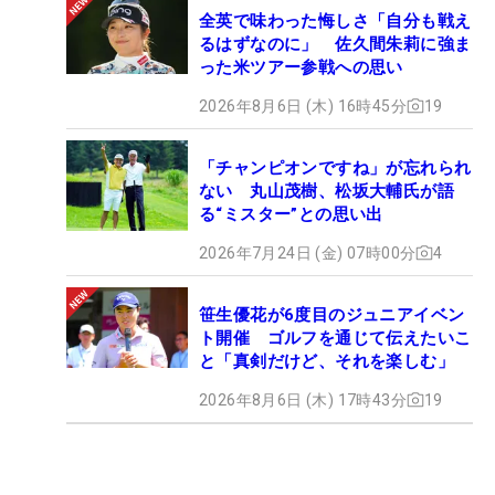
全英で味わった悔しさ「自分も戦え
るはずなのに」 佐久間朱莉に強ま
った米ツアー参戦への思い
2026年8月6日 (木) 16時45分
19
「チャンピオンですね」が忘れられ
ない 丸山茂樹、松坂大輔氏が語
る“ミスター”との思い出
2026年7月24日 (金) 07時00分
4
笹生優花が6度目のジュニアイベン
ト開催 ゴルフを通じて伝えたいこ
と「真剣だけど、それを楽しむ」
2026年8月6日 (木) 17時43分
19