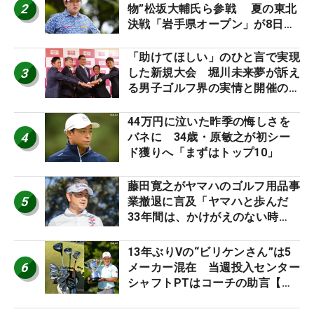
2
物”松坂大輔氏ら参戦 夏の東北
決戦「岩手県オープン」が8日開
幕
「助けてほしい」のひと言で実現
3
した新規大会 堀川未来夢が訴え
る男子ゴルフ界の実情と開催の舞
台裏
44万円に泣いた昨季の悔しさを
4
バネに 34歳・原敏之が初シー
ド獲りへ「まずはトップ10」
藤田寛之がヤマハのゴルフ用品事
5
業撤退に言及「ヤマハと歩んだ
33年間は、かけがえのない時
間」
13年ぶりVの“ビリケンさん”は5
6
メーカー混在 当週投入センター
シャフトPTはコーチの助言【勝
者のギア】