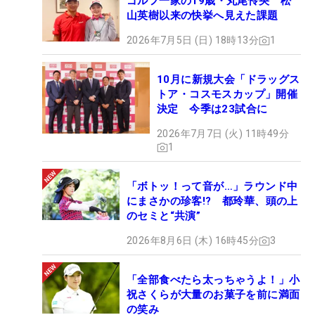
ゴルフ一家の19歳・丸尾怜央 松
山英樹以来の快挙へ見えた課題
2026年7月5日 (日) 18時13分
1
10月に新規大会「ドラッグス
トア・コスモスカップ」開催
決定 今季は23試合に
2026年7月7日 (火) 11時49分
1
「ボトッ！って音が…」ラウンド中
にまさかの珍客!? 都玲華、頭の上
のセミと“共演”
2026年8月6日 (木) 16時45分
3
「全部食べたら太っちゃうよ！」小
祝さくらが大量のお菓子を前に満面
の笑み