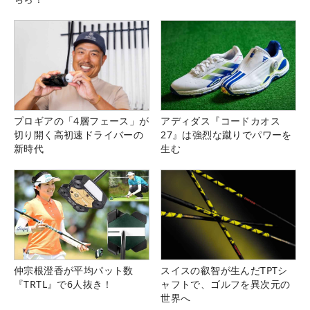
プロギアの「4層フェース」が
アディダス『コードカオス
切り開く高初速ドライバーの
27』は強烈な蹴りでパワーを
新時代
生む
仲宗根澄香が平均パット数
スイスの叡智が生んだTPTシ
『TRTL』で6人抜き！
ャフトで、ゴルフを異次元の
世界へ