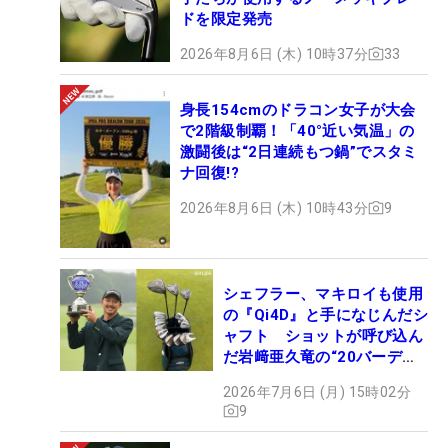
ドを限定発売
2026年8月6日 (木) 10時37分
33
身長154cmのドラコン女子が大会
で2階級制覇！「40°近い気温」の
激闘後は“2日連続もつ鍋”でスタミ
ナ回復!?
2026年8月6日 (木) 10時43分
9
シェフラー、マキロイも使用
の『Qi4D』と手になじんだシ
ャフト ショットが呼び込ん
だ岩﨑亜久竜の“20バーデ
ィ”【勝者のギア】
2026年7月6日 (月) 15時02分
9