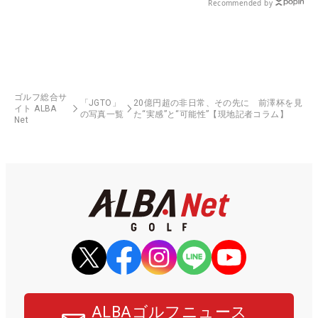
Recommended by
ゴルフ総合サ
「JGTO」
20億円超の非日常、その先に 前澤杯を見
イト ALBA
の写真一覧
た“実感”と“可能性”【現地記者コラム】
Net
ALBAゴルフニュース