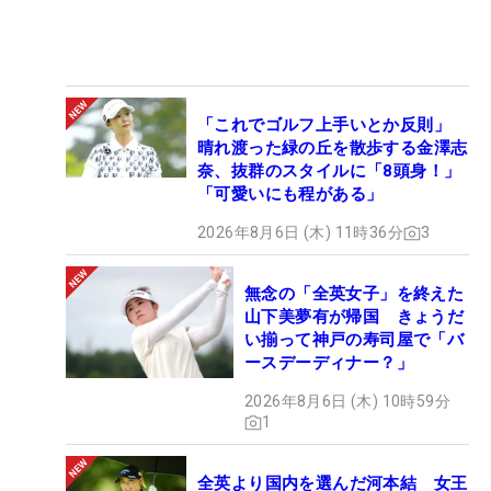
「これでゴルフ上手いとか反則」
晴れ渡った緑の丘を散歩する金澤志
奈、抜群のスタイルに「8頭身！」
「可愛いにも程がある」
2026年8月6日 (木) 11時36分
3
無念の「全英女子」を終えた
山下美夢有が帰国 きょうだ
い揃って神戸の寿司屋で「バ
ースデーディナー？」
2026年8月6日 (木) 10時59分
1
全英より国内を選んだ河本結 女王