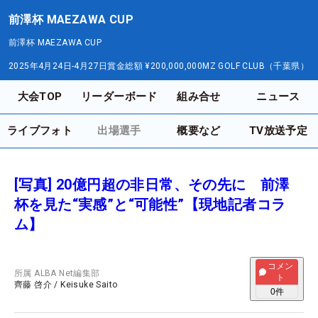
前澤杯 MAEZAWA CUP
前澤杯 MAEZAWA CUP
2025年4月24日-4月27日
賞金総額
¥200,000,000
MZ GOLF CLUB（千葉県）
大会TOP
リーダーボード
組み合せ
ニュース
ライブフォト
出場選手
概要など
TV放送予定
[写真] 20億円超の非日常、その先に 前澤
杯を見た“実感”と“可能性”【現地記者コラ
ム】
コメン
所属
ALBA Net編集部
ト
齊藤 啓介
/
Keisuke Saito
0
件