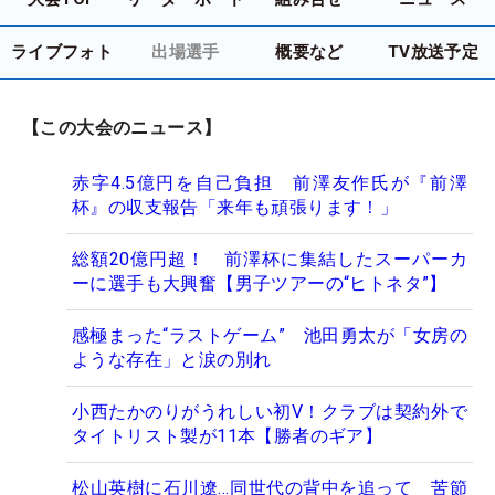
ライブフォト
出場選手
概要など
TV放送予定
【この大会のニュース】
赤字4.5億円を自己負担 前澤友作氏が『前澤
杯』の収支報告「来年も頑張ります！」
総額20億円超！ 前澤杯に集結したスーパーカ
ーに選手も大興奮【男子ツアーの“ヒトネタ”】
感極まった“ラストゲーム” 池田勇太が「女房の
ような存在」と涙の別れ
小西たかのりがうれしい初V！クラブは契約外で
タイトリスト製が11本【勝者のギア】
松山英樹に石川遼…同世代の背中を追って 苦節