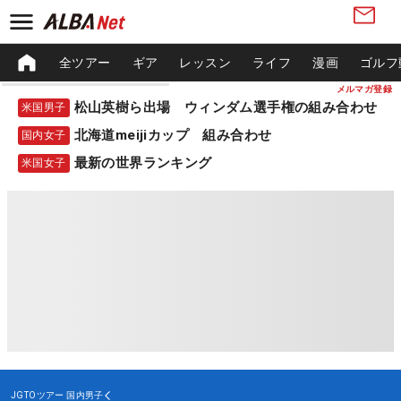
全ツアー
ギア
レッスン
ライフ
漫画
ゴルフ
メルマガ登録
松山英樹ら出場 ウィンダム選手権の組み合わせ
米国男子
北海道meijiカップ 組み合わせ
国内女子
最新の世界ランキング
米国女子
JGTOツアー
国内男子