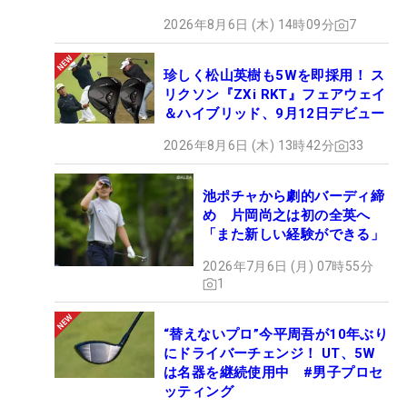
2026年8月6日 (木) 14時09分
7
珍しく松山英樹も5Wを即採用！ ス
リクソン『ZXi RKT』フェアウェイ
＆ハイブリッド、9月12日デビュー
2026年8月6日 (木) 13時42分
33
池ポチャから劇的バーディ締
め 片岡尚之は初の全英へ
「また新しい経験ができる」
2026年7月6日 (月) 07時55分
1
“替えないプロ”今平周吾が10年ぶり
にドライバーチェンジ！ UT、5W
は名器を継続使用中 #男子プロセ
ッティング