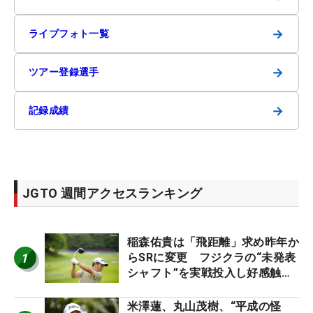
→
ライブフォト一覧
→
ツアー登録選手
→
記録成績
JGTO 週間アクセスランキング
稲森佑貴は「飛距離」求め昨年か
1
らSRに変更 フジクラの“未発表
シャフト”を実戦投入し好感触
「つかまえにいける」【男子ツア
ーのヒトネタ！】
米澤蓮、丸山茂樹、“平成の怪