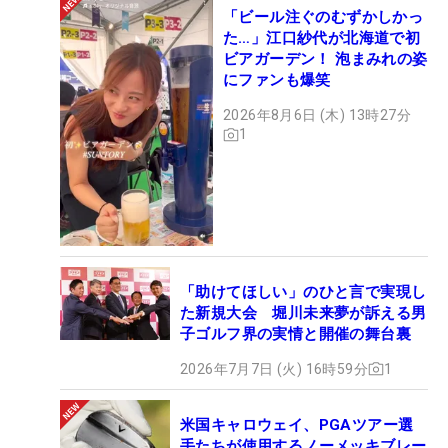
「ビール注ぐのむずかしかっ
た…」江口紗代が北海道で初
ビアガーデン！ 泡まみれの姿
にファンも爆笑
2026年8月6日 (木) 13時27分
1
「助けてほしい」のひと言で実現し
た新規大会 堀川未来夢が訴える男
子ゴルフ界の実情と開催の舞台裏
2026年7月7日 (火) 16時59分
1
米国キャロウェイ、PGAツアー選
手たちが使用するノーメッキブレー