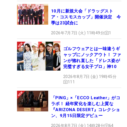
10月に新規大会「ドラッグスト
ア・コスモスカップ」開催決定 今
季は23試合に
2026年7月7日 (火) 11時49分
1
ゴルフウェアとは一味違うギ
ャップにノックアウト！ ファ
ンが惚れ直した「ドレス姿が
完璧すぎる女子プロ」神10
2026年8月7日 (金) 19時45分
111
「PING」×「ECCO Leather」がコ
ラボ！ 経年変化を楽しむ上質な
『ARIZONA DESERT』コレクショ
ン、9月15日限定デビュー
2026年8月7日 (金) 14時28分
64