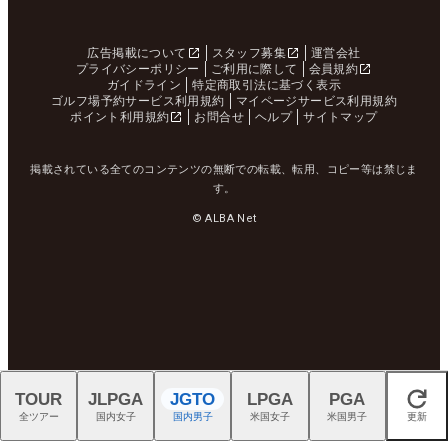
広告掲載について
スタッフ募集
運営会社
プライバシーポリシー
ご利用に際して
会員規約
ガイドライン
特定商取引法に基づく表示
ゴルフ場予約サービス利用規約
マイページサービス利用規約
ポイント利用規約
お問合せ
ヘルプ
サイトマップ
掲載されている全てのコンテンツの無断での転載、転用、コピー等は禁じま
す。
© ALBA Net
TOUR
JLPGA
JGTO
LPGA
PGA
閉じる
全ツアー
国内女子
国内男子
米国女子
米国男子
更新