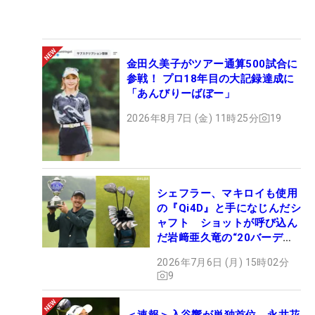
金田久美子がツアー通算500試合に
参戦！ プロ18年目の大記録達成に
「あんびりーばぼー」
2026年8月7日 (金) 11時25分
19
シェフラー、マキロイも使用
の『Qi4D』と手になじんだシ
ャフト ショットが呼び込ん
だ岩﨑亜久竜の“20バーデ
ィ”【勝者のギア】
2026年7月6日 (月) 15時02分
9
＜速報＞入谷響が単独首位 永井花