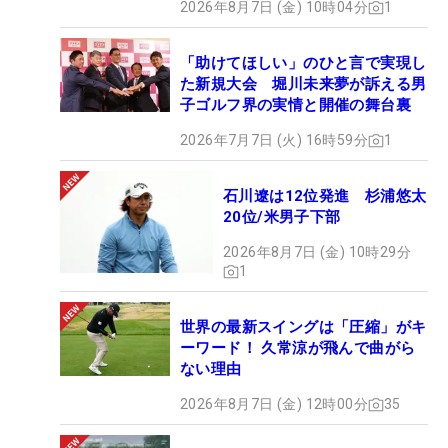
2026年8月7日 (金) 10時04分
1
「助けてほしい」のひと言で実現し
た新規大会 堀川未来夢が訴える男
子ゴルフ界の実情と開催の舞台裏
2026年7月7日 (火) 16時59分
1
石川遼は12位発進 杉浦悠太
20位/米男子下部
2026年8月7日 (金) 10時29分
1
世界の最新スイングは「圧縮」がキ
ーワード！ 久常涼が飛んで曲がら
ない理由
2026年8月7日 (金) 12時00分
35