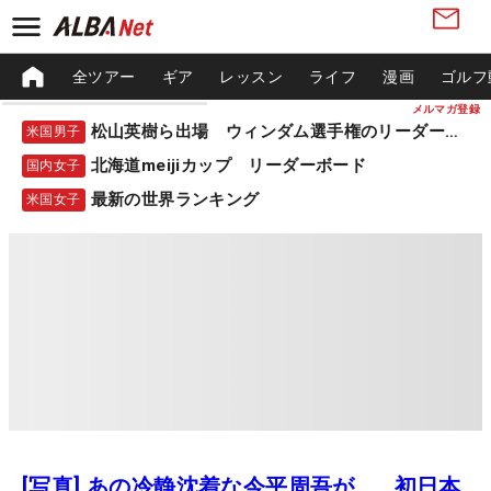
全ツアー
ギア
レッスン
ライフ
漫画
ゴルフ
メルマガ登録
松山英樹ら出場 ウィンダム選手権のリーダーボード
米国男子
北海道meijiカップ リーダーボード
国内女子
最新の世界ランキング
米国女子
[写真] あの冷静沈着な今平周吾が… 初日本