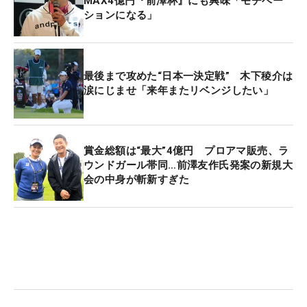
MAX4億円『前澤杯』にも興味「モチベー
ションになる」
最後まで攻めた“日本一決定戦” 木下稜介は
涙にじませ「来年またリベンジしたい」
賞金総額は“最大”4億円 プロアマ販売、ラ
ウンドガール帯同…前澤友作氏発案の新規大
会の中身が斬新すぎた