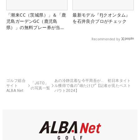
「潮来CC（茨城県）」＆「鹿
最新モデル『FJクオンタム』
児島ガーデンGC（鹿児島
を石井良介プロがチェック
県）」の無料プレー券が当た
る！！
Recommended by
ゴルフ総合
あの冷静沈着な今平周吾が… 初日本タイト
「JGTO」
サイト
ル獲得で魂の“雄たけび”【記者が見たベスト
の写真一覧
ALBA Net
バウト2024】