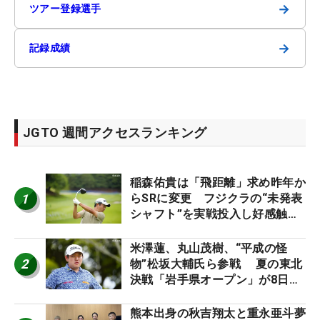
→
ツアー登録選手
→
記録成績
JGTO 週間アクセスランキング
稲森佑貴は「飛距離」求め昨年か
1
らSRに変更 フジクラの“未発表
シャフト”を実戦投入し好感触
「つかまえにいける」【男子ツア
ーのヒトネタ！】
米澤蓮、丸山茂樹、“平成の怪
2
物”松坂大輔氏ら参戦 夏の東北
決戦「岩手県オープン」が8日開
幕
熊本出身の秋吉翔太と重永亜斗夢