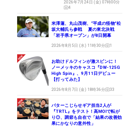
2026年7月24日 (金) 07時00分
4
米澤蓮、丸山茂樹、“平成の怪物”松
坂大輔氏ら参戦 夏の東北決戦
「岩手県オープン」が8日開幕
2026年8月5日 (水) 11時30分
1
お助けドルフィンが激スピンに！
ノーメッキのキャスコ『DW-125G
High Spin』、9月11日デビュー
【打ってみた】
2026年8月7日 (金) 18時36分
33
パターこじらせギア担当2人が
『TRTL』をテスト！高MOIで転が
り◎、調節も自在で「結果の改善効
果にかなりの意外性」