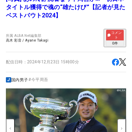
タイトル獲得で魂の“雄たけび”【記者が見た
ベストバウト2024】
コメン
所属
ALBA Net編集部
ト
高木 彩音
/
Ayane Takagi
0
件
配信日時：
2024年12月23日 15時00分
#
今平周吾
国内男子