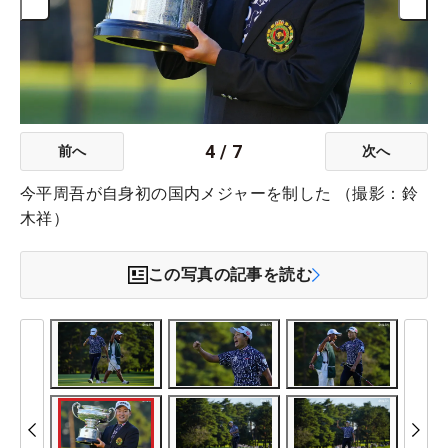
4
/
7
前へ
次へ
今平周吾が自身初の国内メジャーを制した （撮影：鈴
木祥）
この写真の記事を読む