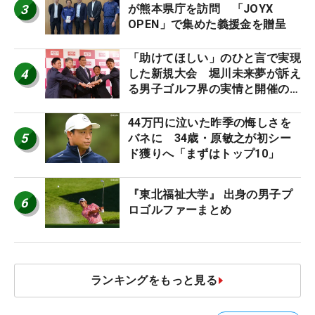
3
が熊本県庁を訪問 「JOYX
OPEN」で集めた義援金を贈呈
「助けてほしい」のひと言で実現
4
した新規大会 堀川未来夢が訴え
る男子ゴルフ界の実情と開催の舞
台裏
44万円に泣いた昨季の悔しさを
5
バネに 34歳・原敏之が初シー
ド獲りへ「まずはトップ10」
『東北福祉大学』 出身の男子プ
6
ロゴルファーまとめ
ランキングをもっと見る