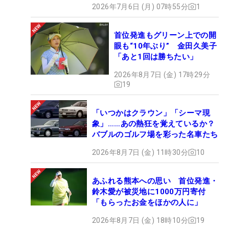
2026年7月6日 (月) 07時55分
1
首位発進もグリーン上での開
眼も“10年ぶり” 金田久美子
「あと1回は勝ちたい」
2026年8月7日 (金) 17時29分
19
「いつかはクラウン」「シーマ現
象」……あの熱狂を覚えているか？
バブルのゴルフ場を彩った名車たち
2026年8月7日 (金) 11時30分
10
あふれる熊本への思い 首位発進・
鈴木愛が被災地に1000万円寄付
「もらったお金をほかの人に」
2026年8月7日 (金) 18時10分
19