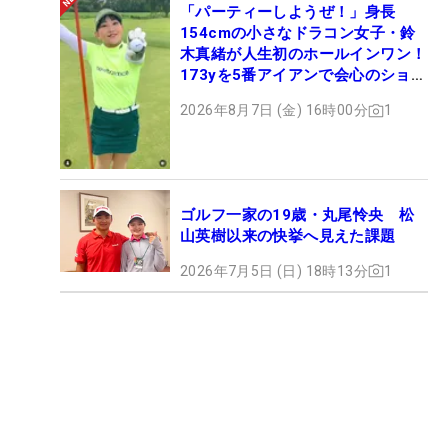
「パーティーしようぜ！」身長
154cmの小さなドラコン女子・鈴
木真緒が人生初のホールインワン！
173yを5番アイアンで会心のショッ
ト
2026年8月7日 (金) 16時00分
1
ゴルフ一家の19歳・丸尾怜央 松
山英樹以来の快挙へ見えた課題
2026年7月5日 (日) 18時13分
1