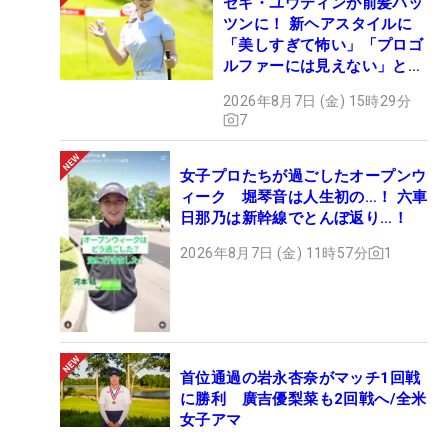
セキ・ユウティンが前髪パッ
ツンに！ 新ヘアスタイルに
「美しすぎて怖い」「プロゴ
ルファーには見えない」とコ
メント殺到
2026年8月7日 (金) 15時29分
7
女子プロたちが過ごしたオープンウ
ィーク 堀琴音は人生初の…！ 六車
日那乃は新幹線でとんぼ返り…！
2026年8月7日 (金) 11時57分
1
首位通過の岩永杏奈がマッチ1回戦
に勝利 廣吉優梨菜も2回戦へ/全米
女子アマ