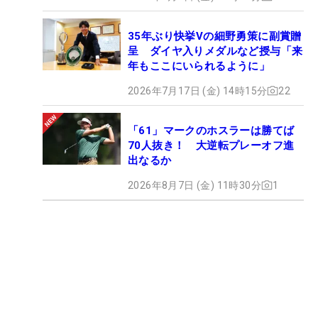
35年ぶり快挙Vの細野勇策に副賞贈
呈 ダイヤ入りメダルなど授与「来
年もここにいられるように」
2026年7月17日 (金) 14時15分
22
「61」マークのホスラーは勝てば
70人抜き！ 大逆転プレーオフ進
出なるか
2026年8月7日 (金) 11時30分
1